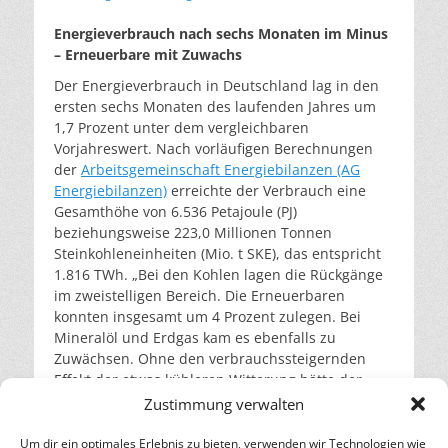
am
Energieverbrauch nach sechs Monaten im Minus
– Erneuerbare mit Zuwachs
Der Energieverbrauch in Deutschland lag in den
ersten sechs Monaten des laufenden Jahres um
1,7 Prozent unter dem vergleichbaren
Vorjahreswert. Nach vorläufigen Berechnungen
der
Arbeitsgemeinschaft Energiebilanzen (AG
Energiebilanzen)
erreichte der Verbrauch eine
Gesamthöhe von 6.536 Petajoule (PJ)
beziehungsweise 223,0 Millionen Tonnen
Steinkohleneinheiten (Mio. t SKE), das entspricht
1.816 TWh. „Bei den Kohlen lagen die Rückgänge
im zweistelligen Bereich. Die Erneuerbaren
konnten insgesamt um 4 Prozent zulegen. Bei
Mineralöl und Erdgas kam es ebenfalls zu
Zuwächsen. Ohne den verbrauchssteigernden
Effekt der etwas kühleren Witterung hätte der
Verbrauchsrückgang nach Berechnungen der AG
Zustimmung verwalten
Energiebilanzen sogar bei etwa 2 Prozent
gelegen“, so der
AGEB-Pressedienst
vom
Um dir ein optimales Erlebnis zu bieten, verwenden wir Technologien wie