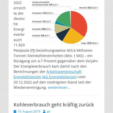
2022
erreich
te der
deutsc
he
Energi
everbr
auch
11.829
Petajoule (PJ) beziehungsweise 403,6 Millionen
Tonnen Steinkohleneinheiten (Mio. t SKE) – ein
Rückgang um 4,7 Prozent gegenüber dem Vorjahr.
Der Energieverbrauch kam damit nach den
Berechnungen der
Arbeitsgemeinschaft
Energiebilanzen (AG Energiebilanzen)
vom
20.12.2022 auf den niedrigsten Stand seit der
Wiedervereinigung.
weiterlesen…
Kohleverbrauch geht kräftig zurück
Veröffentlicht
Autor
19. August 2019
gh