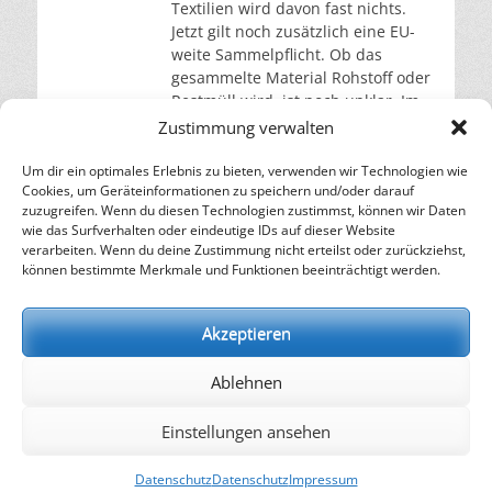
Textilien wird davon fast nichts.
Jetzt gilt noch zusätzlich eine EU-
weite Sammelpflicht. Ob das
gesammelte Material Rohstoff oder
Restmüll wird, ist noch unklar. Im
Jahr 2023 erfassten Entsorger in
Zustimmung verwalten
Deutschland laut Angaben des
Statistischen Bundesamts 175.000
Um dir ein optimales Erlebnis zu bieten, verwenden wir Technologien wie
Cookies, um Geräteinformationen zu speichern und/oder darauf
Tonnen
weiterlesen…
zuzugreifen. Wenn du diesen Technologien zustimmst, können wir Daten
wie das Surfverhalten oder eindeutige IDs auf dieser Website
verarbeiten. Wenn du deine Zustimmung nicht erteilst oder zurückziehst,
– Energie für die Zukunft –
können bestimmte Merkmale und Funktionen beeinträchtigt werden.
SOLARIFY, das unabhängige Informationsportal für
Nachhaltigkeit, Kreislaufwirtschaft,
Akzeptieren
Erneuerbare Energien, Klimawandel und Energiewende.
Ablehnen
kontakt
|
impressum
|
datenschutz
Einstellungen ansehen
Copyright © 2026
SOLARIFY
. Alle Rechte vorbehalten.
Datenschutz
Datenschutz
Impressum
Datenschutz
| Catch Responsive von
Catch Themes