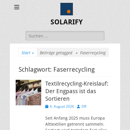
SOLARIFY
Suchen
nach:
Start
»
Beiträge getagged »
Faserrecycling
Schlagwort:
Faserrecycling
Textilrecycling-Kreislauf:
Der Engpass ist das
Sortieren
Veröffentlicht
Autor
6. August 2026
DR
am
Seit Anfang 2025 muss Europa
Alttextilien getrennt sammeln.