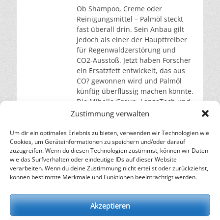
Ob Shampoo, Creme oder
Reinigungsmittel – Palmöl steckt
fast überall drin. Sein Anbau gilt
jedoch als einer der Haupttreiber
für Regenwaldzerstörung und
CO2-Ausstoß. Jetzt haben Forscher
ein Ersatzfett entwickelt, das aus
CO? gewonnen wird und Palmöl
künftig überflüssig machen könnte.
Die Mibelle Group, LanzaTech und
das Fraunhofer-Institut für
Zustimmung verwalten
Grenzflächen- und
Bioverfahrenstechnik IGB haben
Um dir ein optimales Erlebnis zu bieten, verwenden wir Technologien wie
Cookies, um Geräteinformationen zu speichern und/oder darauf
einen Prozess
weiterlesen…
zuzugreifen. Wenn du diesen Technologien zustimmst, können wir Daten
wie das Surfverhalten oder eindeutige IDs auf dieser Website
verarbeiten. Wenn du deine Zustimmung nicht erteilst oder zurückziehst,
– Energie für die Zukunft –
können bestimmte Merkmale und Funktionen beeinträchtigt werden.
SOLARIFY, das unabhängige Informationsportal für
Nachhaltigkeit, Kreislaufwirtschaft,
Akzeptieren
Erneuerbare Energien, Klimawandel und Energiewende.