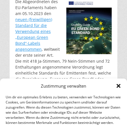
Die Abgeordneten des
EU-Parlaments haben
am 05.10.2023 den
neuen (freiwilligen)
Standard für die
Verwendung eines
„European Green
Bond“-Labels
angenommen
, weltweit
der erste seiner Art.
Die mit 418 Ja-Stimmen, 79 Nein-Stimmen und 72
Enthaltungen angenommene Verordnung legt
einheitliche Standards für Emittenten fest, welche
die Bezeichnung „European Green Bond“ oder
„EuGB“ für die Vermarktung ihrer Anleihe
Zustimmung verwalten
verwenden wollen. (Titel:
Schon von 2020 –
Usability Guide for EU Green Bonds – Titel ©
Um dir ein optimales Erlebnis zu bieten, verwenden wir Technologien wie
Cookies, um Geräteinformationen zu speichern und/oder darauf
finance.ec.europa.eu
)
weiterlesen…
zuzugreifen. Wenn du diesen Technologien zustimmst, können wir Daten
wie das Surfverhalten oder eindeutige IDs auf dieser Website
verarbeiten. Wenn du deine Zustimmung nicht erteilst oder zurückziehst,
– Energie für die Zukunft –
können bestimmte Merkmale und Funktionen beeinträchtigt werden.