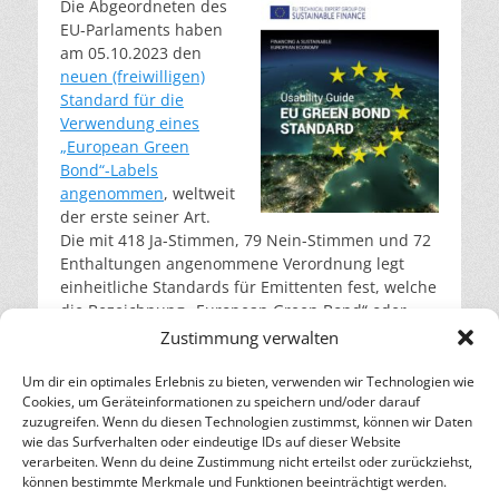
Die Abgeordneten des
EU-Parlaments haben
am 05.10.2023 den
neuen (freiwilligen)
Standard für die
Verwendung eines
„European Green
Bond“-Labels
angenommen
, weltweit
der erste seiner Art.
Die mit 418 Ja-Stimmen, 79 Nein-Stimmen und 72
Enthaltungen angenommene Verordnung legt
einheitliche Standards für Emittenten fest, welche
die Bezeichnung „European Green Bond“ oder
„EuGB“ für die Vermarktung ihrer Anleihe
Zustimmung verwalten
verwenden wollen. (Titel:
Schon von 2020 –
Usability Guide for EU Green Bonds – Titel ©
Um dir ein optimales Erlebnis zu bieten, verwenden wir Technologien wie
Cookies, um Geräteinformationen zu speichern und/oder darauf
finance.ec.europa.eu
)
weiterlesen…
zuzugreifen. Wenn du diesen Technologien zustimmst, können wir Daten
wie das Surfverhalten oder eindeutige IDs auf dieser Website
verarbeiten. Wenn du deine Zustimmung nicht erteilst oder zurückziehst,
– Energie für die Zukunft –
können bestimmte Merkmale und Funktionen beeinträchtigt werden.