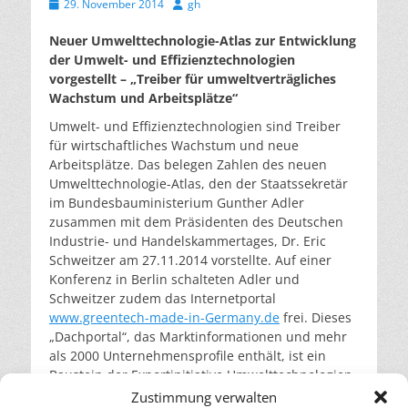
Veröffentlicht
Autor
29. November 2014
gh
am
Neuer Umwelttechnologie-Atlas zur Entwicklung
der Umwelt- und Effizienztechnologien
vorgestellt – „Treiber für umweltverträgliches
Wachstum und Arbeitsplätze“
Umwelt- und Effizienztechnologien sind Treiber
für wirtschaftliches Wachstum und neue
Arbeitsplätze. Das belegen Zahlen des neuen
Umwelttechnologie-Atlas, den der Staatssekretär
im Bundesbauministerium Gunther Adler
zusammen mit dem Präsidenten des Deutschen
Industrie- und Handelskammertages, Dr. Eric
Schweitzer am 27.11.2014 vorstellte. Auf einer
Konferenz in Berlin schalteten Adler und
Schweitzer zudem das Internetportal
www.greentech-made-in-Germany.de
frei. Dieses
„Dachportal“, das Marktinformationen und mehr
als 2000 Unternehmensprofile enthält, ist ein
Baustein der Exportinitiative Umwelttechnologien
(
solarify.eu
berichtete), an der das
Zustimmung verwalten