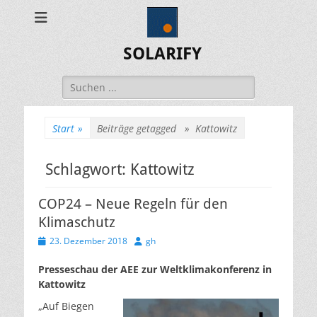
SOLARIFY
Suchen
nach:
Start
»
Beiträge getagged »
Kattowitz
Schlagwort:
Kattowitz
COP24 – Neue Regeln für den
Klimaschutz
Veröffentlicht
Autor
23. Dezember 2018
gh
am
Presseschau der AEE zur Weltklimakonferenz in
Kattowitz
„Auf Biegen