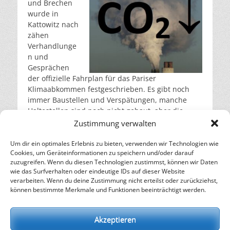
und Brechen
wurde in
Kattowitz nach
zähen
Verhandlunge
n und
Gesprächen
der offizielle Fahrplan für das Pariser
Klimaabkommen festgeschrieben. Es gibt noch
immer Baustellen und Verspätungen, manche
Haltestellen sind noch nicht gebaut, aber die
Konferenzteilnehmer sind froh, etwas vorweisen
Zustimmung verwalten
zu können“ schreibt die
Agentur für Erneuerbare
Energien
in einer Presseschau auf
Renews
.
Um dir ein optimales Erlebnis zu bieten, verwenden wir Technologien wie
Cookies, um Geräteinformationen zu speichern und/oder darauf
weiterlesen…
zuzugreifen. Wenn du diesen Technologien zustimmst, können wir Daten
wie das Surfverhalten oder eindeutige IDs auf dieser Website
verarbeiten. Wenn du deine Zustimmung nicht erteilst oder zurückziehst,
– Energie für die Zukunft –
können bestimmte Merkmale und Funktionen beeinträchtigt werden.
SOLARIFY, das unabhängige Informationsportal für
Nachhaltigkeit, Kreislaufwirtschaft,
Akzeptieren
Erneuerbare Energien, Klimawandel und Energiewende.