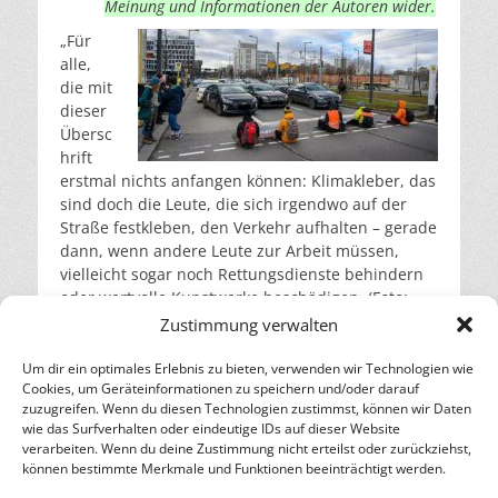
Meinung und Informationen der Autoren wider.
„Für
alle,
die mit
dieser
Übersc
hrift
erstmal nichts anfangen können: Klimakleber, das
sind doch die Leute, die sich irgendwo auf der
Straße festkleben, den Verkehr aufhalten – gerade
dann, wenn andere Leute zur Arbeit müssen,
vielleicht sogar noch Rettungsdienste behindern
oder wertvolle Kunstwerke beschädigen. (Foto:
Mitglieder der „Letzten Generation“ blockieren Straße
Zustimmung verwalten
am Berliner Hauptbahnhof – ©
Stefan Müller, climate
stuff, Germany
–
CC BY 2.0
,
commons.wikimedia.org
)
Um dir ein optimales Erlebnis zu bieten, verwenden wir Technologien wie
Cookies, um Geräteinformationen zu speichern und/oder darauf
weiterlesen…
zuzugreifen. Wenn du diesen Technologien zustimmst, können wir Daten
wie das Surfverhalten oder eindeutige IDs auf dieser Website
verarbeiten. Wenn du deine Zustimmung nicht erteilst oder zurückziehst,
– Energie für die Zukunft –
können bestimmte Merkmale und Funktionen beeinträchtigt werden.
SOLARIFY, das unabhängige Informationsportal für