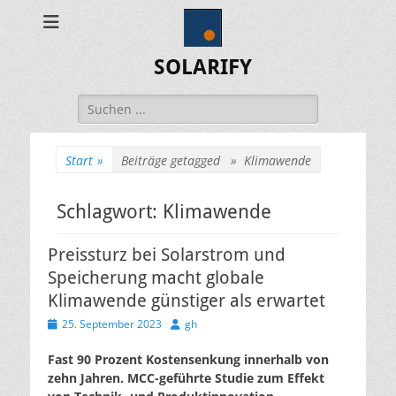
SOLARIFY
Suchen
nach:
Start
»
Beiträge getagged »
Klimawende
Schlagwort:
Klimawende
Preissturz bei Solarstrom und
Speicherung macht globale
Klimawende günstiger als erwartet
Veröffentlicht
Autor
25. September 2023
gh
am
Fast 90 Prozent Kostensenkung innerhalb von
zehn Jahren. MCC-geführte Studie zum Effekt