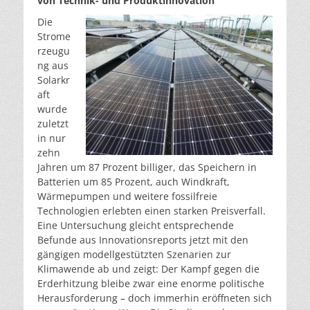
von Technik- und Produktinnovation
Die
Strome
rzeugu
ng aus
Solarkr
aft
wurde
zuletzt
in nur
zehn
Jahren um 87 Prozent billiger, das Speichern in
Batterien um 85 Prozent, auch Windkraft,
Wärmepumpen und weitere fossilfreie
Technologien erlebten einen starken Preisverfall.
Eine Untersuchung gleicht entsprechende
Befunde aus Innovationsreports jetzt mit den
gängigen modellgestützten Szenarien zur
Klimawende ab und zeigt: Der Kampf gegen die
Erderhitzung bleibe zwar eine enorme politische
Herausforderung – doch immerhin eröffneten sich