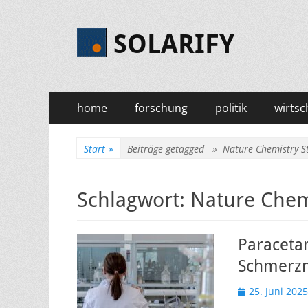
SOLARIFY
Primäres
Zum
home
forschung
politik
wirtsc
Inhalt
Menü
springen
Start
»
Beiträge getagged »
Nature Chemistry S
Schlagwort:
Nature Chem
Paracetam
Schmerzm
Veröffentlicht
25. Juni 2025
am