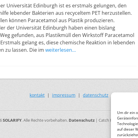
r Universität Edinburgh ist es erstmals gelungen, den
hilfe lebender Bakterien aus recyceltem PET herzustellen.
llen können Paracetamol aus Plastik produzieren.
er der Universität Edinburgh haben einen bislang
 Weg gefunden, aus Plastikmüll den Wirkstoff Paracetamol
Erstmals gelang es, diese chemische Reaktion in lebenden
en zu lassen. Die im
weiterlesen…
kontakt
|
impressum
|
datenschutz
Um dir ein 
Geräteinfor
26
SOLARIFY
. Alle Rechte vorbehalten.
Datenschutz
| Catch Responsive vo
Technologie
auf dieser 
zurückziehs