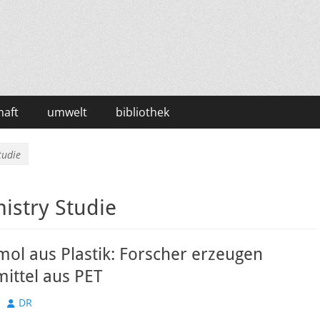
haft
umwelt
bibliothek
tudie
istry Studie
ol aus Plastik: Forscher erzeugen
ittel aus PET
Autor
DR