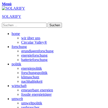
Menü
SOLARIFY
Suchen
nach:
Primäres
Zum
home
Inhalt
wir über uns
Menü
springen
Circular Valley®
forschung
grundlagenforschung
energieforschung
batterieforschung
politik
energiepolitik
forschungspolitik
klimaschutz
nachhaltigkeit
wirtschaft
erneuerbare energien
fossile energieträger
umwelt
umweltpolitik
verbraucher