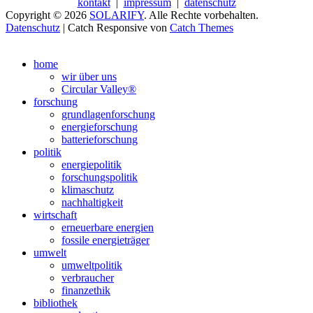
kontakt
|
impressum
|
datenschutz
Copyright © 2026
SOLARIFY
. Alle Rechte vorbehalten.
Datenschutz
| Catch Responsive von
Catch Themes
Nach
oben
home
scrollen
wir über uns
Circular Valley®
forschung
grundlagenforschung
energieforschung
batterieforschung
politik
energiepolitik
forschungspolitik
klimaschutz
nachhaltigkeit
wirtschaft
erneuerbare energien
fossile energieträger
umwelt
umweltpolitik
verbraucher
finanzethik
bibliothek