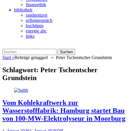
finanzethik
bibliothek
randnotizen
selbstgespräch
buchtipps
energie abc
links
Suchen
Suchen
nach:
Start
»
Beiträge getagged »
Peter Tschentscher Grundstein
Schlagwort:
Peter Tschentscher
Grundstein
Vom Kohlekraftwerk zur
Wasserstofffabrik: Hamburg startet Bau
von 100-MW-Elektrolyseur in Moorburg
Veröffentlicht
Autor
1. Januar 2026
1. Januar 2026
DR