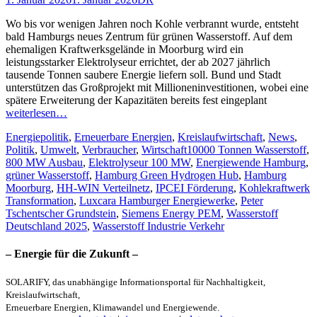
am
Wo bis vor wenigen Jahren noch Kohle verbrannt wurde, entsteht
bald Hamburgs neues Zentrum für grünen Wasserstoff. Auf dem
ehemaligen Kraftwerksgelände in Moorburg wird ein
leistungsstarker Elektrolyseur errichtet, der ab 2027 jährlich
tausende Tonnen saubere Energie liefern soll. Bund und Stadt
unterstützen das Großprojekt mit Millioneninvestitionen, wobei eine
spätere Erweiterung der Kapazitäten bereits fest eingeplant
weiterlesen…
Kategorien
Energiepolitik
,
Erneuerbare Energien
,
Kreislaufwirtschaft
,
News
,
Schlagworte
Politik
,
Umwelt
,
Verbraucher
,
Wirtschaft
10000 Tonnen Wasserstoff
,
800 MW Ausbau
,
Elektrolyseur 100 MW
,
Energiewende Hamburg
,
grüner Wasserstoff
,
Hamburg Green Hydrogen Hub
,
Hamburg
Moorburg
,
HH-WIN Verteilnetz
,
IPCEI Förderung
,
Kohlekraftwerk
Transformation
,
Luxcara Hamburger Energiewerke
,
Peter
Tschentscher Grundstein
,
Siemens Energy PEM
,
Wasserstoff
Deutschland 2025
,
Wasserstoff Industrie Verkehr
– Energie für die Zukunft –
SOLARIFY, das unabhängige Informationsportal für Nachhaltigkeit,
Kreislaufwirtschaft,
Erneuerbare Energien, Klimawandel und Energiewende.