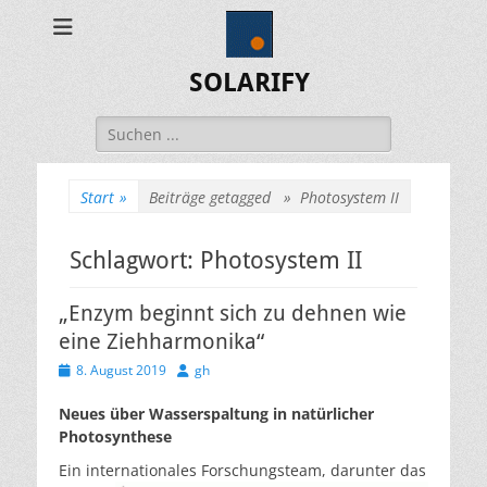
SOLARIFY
Suchen
nach:
Start
»
Beiträge getagged »
Photosystem II
Schlagwort:
Photosystem II
„Enzym beginnt sich zu dehnen wie
eine Ziehharmonika“
Veröffentlicht
Autor
8. August 2019
gh
am
Neues über Wasserspaltung in natürlicher
Photosynthese
Ein internationales Forschungsteam, darunter das