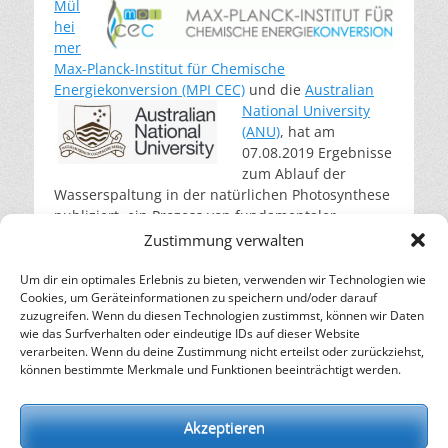
Mül
hei
mer
Max-Planck-Institut für Chemische
Energiekonversion (MPI CEC)
und die
Australian
National University
(ANU)
, hat am
07.08.2019 Ergebnisse
zum Ablauf der
Wasserspaltung in der natürlichen Photosynthese
publiziert, ein Prozess von fundamentaler
Bedeutung für das Leben auf der Erde. Die
Zustimmung verwalten
erzielten Ergebnisse sind auch wichtig für die
Entwicklung von CO
-freien solaren Brennstoffen.
Um dir ein optimales Erlebnis zu bieten, verwenden wir Technologien wie
2
Cookies, um Geräteinformationen zu speichern und/oder darauf
weiterlesen…
zuzugreifen. Wenn du diesen Technologien zustimmst, können wir Daten
wie das Surfverhalten oder eindeutige IDs auf dieser Website
verarbeiten. Wenn du deine Zustimmung nicht erteilst oder zurückziehst,
– Energie für die Zukunft –
können bestimmte Merkmale und Funktionen beeinträchtigt werden.
SOLARIFY, das unabhängige Informationsportal für
Nachhaltigkeit, Kreislaufwirtschaft,
Akzeptieren
Erneuerbare Energien, Klimawandel und Energiewende.