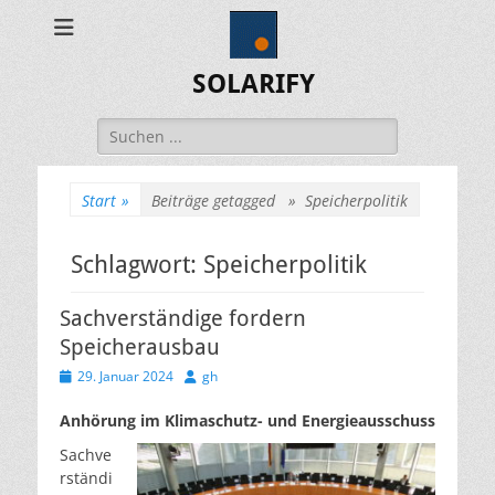
SOLARIFY
Suchen
nach:
Start
»
Beiträge getagged »
Speicherpolitik
Schlagwort:
Speicherpolitik
Sachverständige fordern
Speicherausbau
Veröffentlicht
Autor
29. Januar 2024
gh
am
Anhörung im Klimaschutz- und Energieausschuss
Sachve
rständi