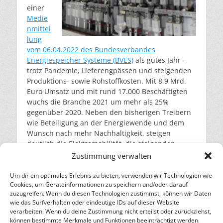
einer
Medie
nmittei
lung
vom 06.04.2022 des Bundesverbandes
Energiespeicher Systeme (BVES)
als gutes Jahr –
trotz Pandemie, Lieferengpässen und steigenden
Produktions- sowie Rohstoffkosten. Mit 8,9 Mrd.
Euro Umsatz und mit rund 17.000 Beschäftigten
wuchs die Branche 2021 um mehr als 25%
gegenüber 2020. Neben den bisherigen Treibern
wie Beteiligung an der Energiewende und dem
Wunsch nach mehr Nachhaltigkeit, steigen
deutlich die Elektromobilität, die steigenden
Energiepreise und der Wunsch nach
Zustimmung verwalten
Unabhängigkeit sowie Steigerung der
Versorgungssicherheit als Treiber der Märkte ein.
Um dir ein optimales Erlebnis zu bieten, verwenden wir Technologien wie
Cookies, um Geräteinformationen zu speichern und/oder darauf
weiterlesen…
zuzugreifen. Wenn du diesen Technologien zustimmst, können wir Daten
wie das Surfverhalten oder eindeutige IDs auf dieser Website
verarbeiten. Wenn du deine Zustimmung nicht erteilst oder zurückziehst,
– Energie für die Zukunft –
können bestimmte Merkmale und Funktionen beeinträchtigt werden.