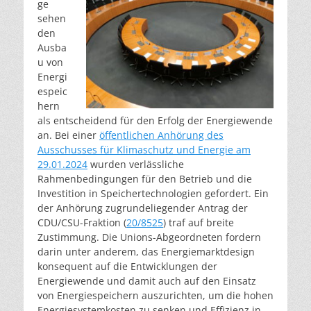
ge
sehen
den
Ausba
u von
Energi
espeic
hern
als entscheidend für den Erfolg der Energiewende
an. Bei einer
öffentlichen Anhörung des
Ausschusses für Klimaschutz und Energie am
29.01.2024
wurden verlässliche
Rahmenbedingungen für den Betrieb und die
Investition in Speichertechnologien gefordert. Ein
der Anhörung zugrundeliegender Antrag der
CDU/CSU-Fraktion (
20/8525
) traf auf breite
Zustimmung. Die Unions-Abgeordneten fordern
darin unter anderem, das Energiemarktdesign
konsequent auf die Entwicklungen der
Energiewende und damit auch auf den Einsatz
von Energiespeichern auszurichten, um die hohen
Energiesystemkosten zu senken und Effizienz in