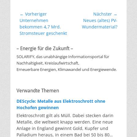
Beitragsnavigation
← Vorheriger
Nächster →
Vorheriger
Nächster
Unternehmen
Neues (altes) PV-
Beitrag:
Beitrag:
bekommen 4,7 Mrd.
Wundermaterial?
Stromsteuer geschenkt
– Energie für die Zukunft –
SOLARIFY, das unabhängige Informationsportal für
Nachhaltigkeit, Kreislaufwirtschaft,
Erneuerbare Energien, Klimawandel und Energiewende.
Verwandte Themen
DEScycle: Metalle aus Elektroschrott ohne
Hochofen gewinnen
Elektroschrott gilt als Müll. Dabei stecken darin
Metalle, die weltweit knapp werden. Eine neue
Anlage in England gewinnt Gold, Kupfer und
Palladium heraus, in einem Bad bei 50 bis 80