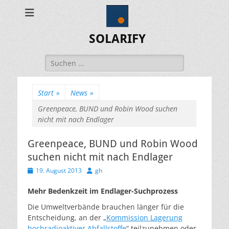
SOLARIFY
Suchen
nach:
Start
»
News
»
Greenpeace, BUND und Robin Wood suchen
nicht mit nach Endlager
Greenpeace, BUND und Robin Wood
suchen nicht mit nach Endlager
Veröffentlicht
Autor
19. August 2013
gh
am
Mehr Bedenkzeit im Endlager-Suchprozess
Die Umweltverbände brauchen länger für die
Entscheidung, an der „
Kommission Lagerung
hochradioaktiver Abfallstoffe
“ teilzunehmen oder