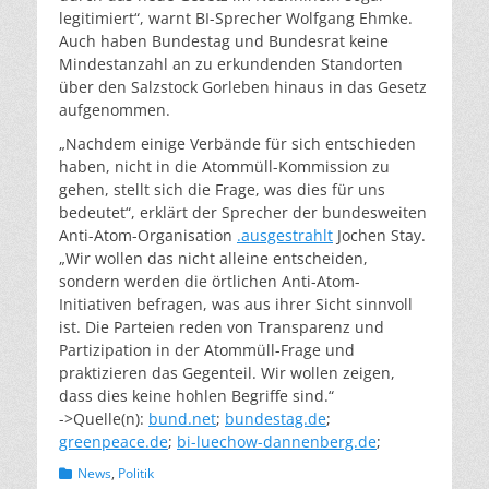
legitimiert“, warnt BI-Sprecher Wolfgang Ehmke.
Auch haben Bundestag und Bundesrat keine
Mindestanzahl an zu erkundenden Standorten
über den Salzstock Gorleben hinaus in das Gesetz
aufgenommen.
„Nachdem einige Verbände für sich entschieden
haben, nicht in die Atommüll-Kommission zu
gehen, stellt sich die Frage, was dies für uns
bedeutet“, erklärt der Sprecher der bundesweiten
Anti-Atom-Organisation
.ausgestrahlt
Jochen Stay.
„Wir wollen das nicht alleine entscheiden,
sondern werden die örtlichen Anti-Atom-
Initiativen befragen, was aus ihrer Sicht sinnvoll
ist. Die Parteien reden von Transparenz und
Partizipation in der Atommüll-Frage und
praktizieren das Gegenteil. Wir wollen zeigen,
dass dies keine hohlen Begriffe sind.“
->Quelle(n):
bund.net
;
bundestag.de
;
greenpeace.de
;
bi-luechow-dannenberg.de
;
Kategorien
News
,
Politik