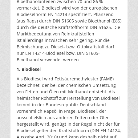
Bioethanolanteilen zwischen 70 und 86 %
vermarktet. Biodiesel wird von der europäischen
Biodieselnorm EN 14214 spezifiziert, Pflanzenöl
(aus Raps) durch DIN 51605 sowie Bioethanol (E85)
durch die deutsche Kraftstoffnorm DIN 51625. Die
Marktbedeutung von Reinkraftstoffen
ist allerdings inzwischen sehr gering. Für die
Beimischung zu Diesel- bzw. Ottokraftstoff darf
nur EN 14214-Biodiesel bzw. DIN 51605-
Bioethanol verwendet werden.
1. Biodiesel
Als Biodiesel wird Fettsäuremethylester (FAME)
bezeichnet, der bei der chemischen Umsetzung
von Fetten und Ölen mit Methanol entsteht. Als
heimischer Rohstoff zur Herstellung von Biodiesel
kommt in der Bundesrepublik Deutschland
vornehmlich Rapsöl in Frage. Biodiesel, der
ausschließlich aus anderen Fetten oder Ölen
hergestellt wird, genügt in der Regel nicht der für
Biodiesel geltenden Kraftstoffnorm (DIN EN 14124,
Ausgabe April 2010) und kann deshalb nicht auf