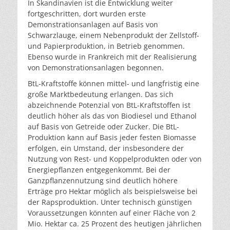
In Skandinavien ist die Entwicklung weiter
fortgeschrit­ten, dort wurden erste
Demonstrationsanlagen auf Basis von
Schwarzlauge, einem Nebenprodukt der Zellstoff-
und Papierproduktion, in Betrieb genommen.
Ebenso wurde in Frankreich mit der Realisierung
von Demonstra­tionsanlagen begonnen.
BtL-Kraftstoffe können mittel- und langfristig eine
große Marktbedeutung erlangen. Das sich
abzeichnende Poten­zial von BtL-Kraftstoffen ist
deutlich höher als das von Biodiesel und Ethanol
auf Basis von Getreide oder Zu­cker. Die BtL-
Produktion kann auf Basis jeder festen Biomasse
erfolgen, ein Umstand, der insbesondere der
Nutzung von Rest- und Koppelprodukten oder von
Ener­giepflanzen entgegenkommt. Bei der
Ganzpflanzennut­zung sind deutlich höhere
Erträge pro Hektar möglich als beispielsweise bei
der Rapsproduktion. Unter technisch günstigen
Voraussetzungen könnten auf einer Fläche von 2
Mio. Hektar ca. 25 Prozent des heutigen jährlichen