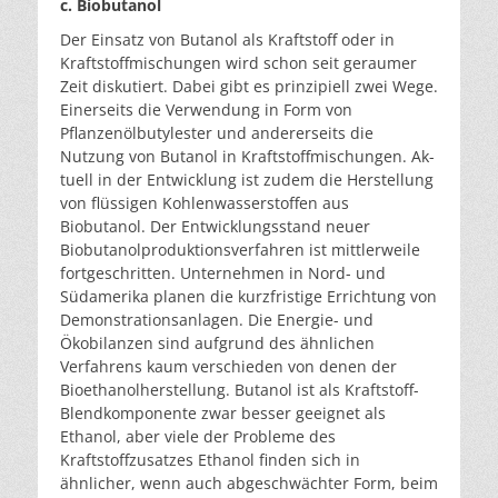
c. Biobutanol
Der Einsatz von Butanol als Kraftstoff oder in
Kraftstoff­mischungen wird schon seit geraumer
Zeit diskutiert. Da­bei gibt es prinzipiell zwei Wege.
Einerseits die Verwen­dung in Form von
Pflanzenölbutylester und andererseits die
Nutzung von Butanol in Kraftstoffmischungen. Ak­
tuell in der Entwicklung ist zudem die Herstellung
von flüssigen Kohlenwasserstoffen aus
Biobutanol. Der Ent­wicklungsstand neuer
Biobutanolproduktionsverfahren ist mittlerweile
fortgeschritten. Unternehmen in Nord- und
Südamerika planen die kurzfristige Errichtung von
Demonstrationsanlagen. Die Energie- und
Ökobilanzen sind aufgrund des ähnlichen
Verfahrens kaum verschie­den von denen der
Bioethanolherstellung. Butanol ist als Kraftstoff-
Blendkomponente zwar besser geeignet als
Ethanol, aber viele der Probleme des
Kraftstoffzusatzes Ethanol finden sich in
ähnlicher, wenn auch abge­schwächter Form, beim