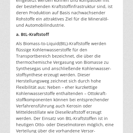
eingesetzt werden können und kompatibel mit
der bestehenden Kraftstoffinfrastruktur sind, ist
deren Produktion auf Basis nachwachsender
Rohstoffe ein at­traktives Ziel für die Mineralöl-
und Automobilindustrie.
a. BtL-Kraftstoff
Als Biomass-to-Liquid(BtL)-Kraftstoffe werden
flüssige Kohlenwasserstoffe für den
Transportbereich bezeichnet, die über die
thermochemische Vergasung von Biomasse zu
Synthesegas und anschließende Kohlenwasser­
stoffsynthese erzeugt werden. Dieser
Herstellungsweg zeichnet sich durch hohe
Flexibilität aus: Neben – eher kurzkettige
Kohlenwasserstoffe enthaltenden – Ottokraft­
stoffkomponenten können bei entsprechender
Verfahrens­führung auch Kerosin oder
Mitteldestillate wie Diesel­kraftstoff erzeugt
werden. Der Einsatz von BtL-Kraftstoffen ist in
heutigen Otto- oder Dieselmotoren möglich, eine
Verteilung über die vorhandene Versor­