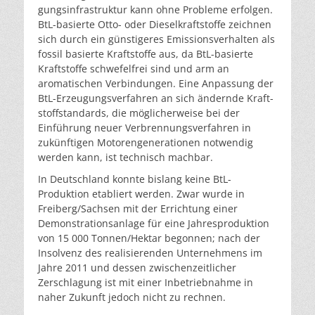
gungsinfrastruktur kann ohne Probleme erfolgen.
BtL-ba­sierte Otto- oder Dieselkraftstoffe zeichnen
sich durch ein günstigeres Emissionsverhalten als
fossil basierte Kraft­stoffe aus, da BtL-basierte
Kraftstoffe schwefelfrei sind und arm an
aromatischen Verbindungen. Eine Anpassung der
BtL-Erzeugungsverfahren an sich ändernde Kraft­
stoffstandards, die möglicherweise bei der
Einführung neuer Verbrennungsverfahren in
zukünftigen Motoren­generationen notwendig
werden kann, ist technisch machbar.
In Deutschland konnte bislang keine BtL-
Produktion eta­bliert werden. Zwar wurde in
Freiberg/Sachsen mit der Errichtung einer
Demonstrationsanlage für eine Jahres­produktion
von 15 000 Tonnen/Hektar begonnen; nach der
Insolvenz des realisierenden Unternehmens im
Jahre 2011 und dessen zwischenzeitlicher
Zerschlagung ist mit einer Inbetriebnahme in
naher Zukunft jedoch nicht zu rechnen.