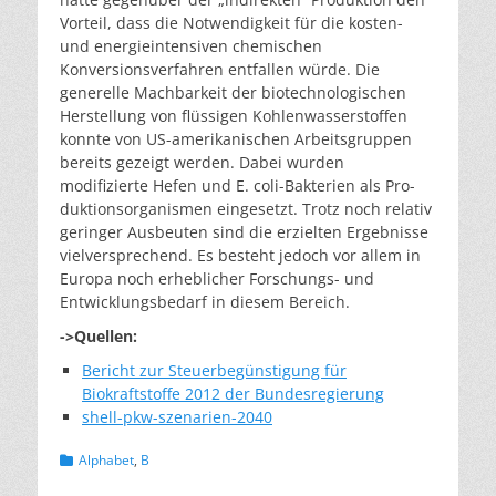
Vorteil, dass die Notwendig­keit für die kosten-
und energieintensiven chemischen
Konversionsverfahren entfallen würde. Die
generelle Machbarkeit der biotechnologischen
Herstellung von flüssigen Kohlenwasserstoffen
konnte von US-amerika­nischen Arbeitsgruppen
bereits gezeigt werden. Dabei wurden
modifizierte Hefen und E. coli-Bakterien als Pro­
duktionsorganismen eingesetzt. Trotz noch relativ
gerin­ger Ausbeuten sind die erzielten Ergebnisse
vielverspre­chend. Es besteht jedoch vor allem in
Europa noch erheblicher Forschungs- und
Entwicklungsbedarf in die­sem Bereich.
->Quellen:
Bericht zur Steuerbegünstigung für
Biokraftstoffe 2012 der Bundesregierung
shell-pkw-szenarien-2040
Kategorien
Alphabet
,
B