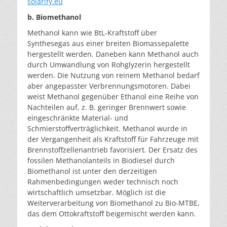
solarify.eu
b. Biomethanol
Methanol kann wie BtL-Kraftstoff über
Synthesegas aus einer breiten Biomassepalette
hergestellt werden. Dane­ben kann Methanol auch
durch Umwandlung von Roh­glyzerin hergestellt
werden. Die Nutzung von reinem Me­thanol bedarf
aber angepasster Verbrennungsmotoren. Dabei
weist Methanol gegenüber Ethanol eine Reihe von
Nachteilen auf, z. B. geringer Brennwert sowie
einge­schränkte Material- und
Schmierstoffverträglichkeit. Me­thanol wurde in
der Vergangenheit als Kraftstoff für Fahr­zeuge mit
Brennstoffzellenantrieb favorisiert. Der Ersatz des
fossilen Methanolanteils in Biodiesel durch
Biome­thanol ist unter den derzeitigen
Rahmenbedingungen we­der technisch noch
wirtschaftlich umsetzbar. Möglich ist die
Weiterverarbeitung von Biomethanol zu Bio-MTBE,
das dem Ottokraftstoff beigemischt werden kann.