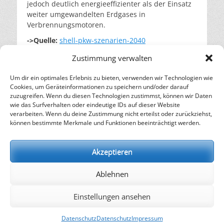
jedoch deutlich energieeffizienter als der Einsatz
weiter umgewandelten Erdgases in
Verbrennungsmotoren.
->Quelle:
shell-pkw-szenarien-2040
Kategorien
Alphabet
,
E
Zustimmung verwalten
Um dir ein optimales Erlebnis zu bieten, verwenden wir Technologien wie
Beitragsnavigation
← Vorheriger
Nächster →
Cookies, um Geräteinformationen zu speichern und/oder darauf
Vorheriger
Nächster
Diesel
Benzin (Ottokraftstoff)
zuzugreifen. Wenn du diesen Technologien zustimmst, können wir Daten
wie das Surfverhalten oder eindeutige IDs auf dieser Website
Beitrag:
Beitrag:
verarbeiten. Wenn du deine Zustimmung nicht erteilst oder zurückziehst,
– Energie für die Zukunft –
können bestimmte Merkmale und Funktionen beeinträchtigt werden.
SOLARIFY, das unabhängige Informationsportal für
Nachhaltigkeit, Kreislaufwirtschaft,
Akzeptieren
Erneuerbare Energien, Klimawandel und Energiewende.
Ablehnen
kontakt
|
impressum
|
datenschutz
Einstellungen ansehen
Copyright © 2026
SOLARIFY
. Alle Rechte vorbehalten.
Datenschutz
Datenschutz
Impressum
Datenschutz
| Catch Responsive von
Catch Themes