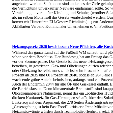
angeboten werden. Sanktionen sind an keines der Ziele geknüpft
die Vernichtung unverkaufter Neuware eindämmen sollte. So wie
Vernichtung unverkaufter Kleidung und Schuhe, (worüber Solarif
ab, im selben Monat soll das Gesetz verabschiedet werden. Qu
kommt mit Hintertüren EU-Gesetz: Richtlinie (…) zur Änderu
Abfallarten Verband Kommunaler Unternehmen e. V.: Position
Heizungsgesetz 2026 beschlossen: Neue Pflichten, alte Kost
Während das ganze Land auf die Fußball-WM schaut, wird plöt
schon vor dem Beschluss. Der Bundestag hat am Freitag das G
vor der Sommerpause. Das Gesetz ist das neue „Heizungsgesetz
betreiben, ist gestrichen. Gas- und Ölheizungen dürfen wieder
oder Ölheizung betreibt, muss zunächst zehn Prozent klimafreun
Prozent ab 2035 und 60 Prozent ab 2040, sodass ab 2045 alle 
wachsende grüne Anteile beimischen, anfangs rund ein Prozent. 
Auch der Endtermin 2044 für alle Öl- und Gaskessel entfällt. Ei
die Betriebskosten. Denn klimaneutrale Brennstoffe sind knapp
Ökostromanbieters Naturstrom, nennt das ein „politisches Hüt
direkten Kaufanreiz für Gas-Heizungen schafft, über den Solar
Linke zog mit dem Argument, die 278 Seiten Änderungsanträge 
„Gesetzgebung ist kein Fast Food”, kritisierte Irene Mihalic
Heizungszwänge würden durch Technologieoffenheit ersetzt. Son