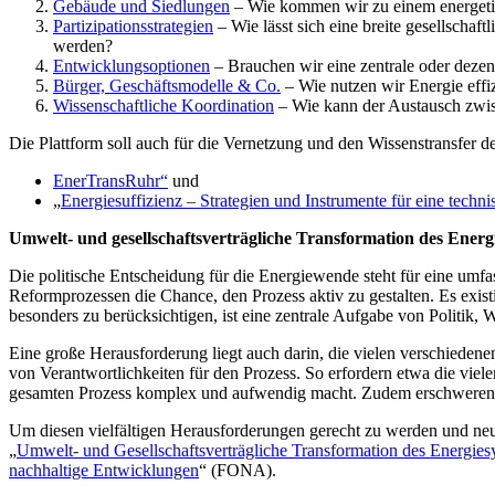
Gebäude und Siedlungen
– Wie kommen wir zu einem energetis
Partizipationsstrategien
– Wie lässt sich eine breite gesellscha
werden?
Entwicklungsoptionen
– Brauchen wir eine zentrale oder dezen
Bürger, Geschäftsmodelle & Co.
– Wie nutzen wir Energie effi
Wissenschaftliche Koordination
– Wie kann der Austausch zwis
Die Plattform soll auch für die Vernetzung und den Wissenstransfer der
EnerTransRuhr“
und
„
Energiesuffizienz – Strategien und Instrumente für eine tec
Umwelt- und gesellschaftsverträgliche Transformation des Energ
Die politische Entscheidung für die Energiewende steht für eine umfa
Reformprozessen die Chance, den Prozess aktiv zu gestalten. Es exis
besonders zu berücksichtigen, ist eine zentrale Aufgabe von Politik, W
Eine große Herausforderung liegt auch darin, die vielen verschiedene
von Verantwortlichkeiten für den Prozess. So erfordern etwa die vie
gesamten Prozess komplex und aufwendig macht. Zudem erschweren of
Um diesen vielfältigen Herausforderungen gerecht zu werden und neu
„
Umwelt- und Gesellschaftsverträgliche Transformation des Energies
nachhaltige Entwicklungen
“ (FONA).