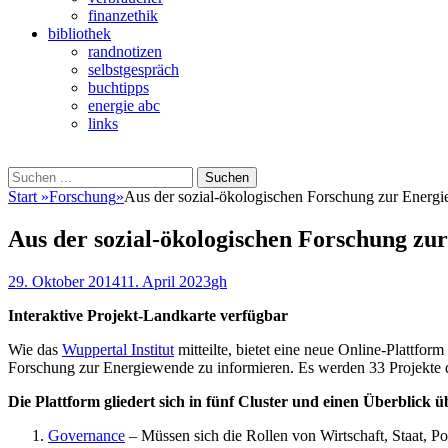
finanzethik
bibliothek
randnotizen
selbstgespräch
buchtipps
energie abc
links
Suchen
Suchen
nach:
Start
»
Forschung
»
Aus der sozial-ökologischen Forschung zur Energ
Aus der sozial-ökologischen Forschung zu
Veröffentlicht
Autor
29. Oktober 2014
11. April 2023
gh
am
Interaktive Projekt-Landkarte verfügbar
Wie das
Wuppertal Institut
mitteilte, bietet eine neue Online-Plattfor
Forschung zur Energiewende zu informieren. Es werden 33 Projek
Die Plattform gliedert sich in fünf Cluster und einen Überblick ü
Governance
– Müssen sich die Rollen von Wirtschaft, Staat, Po