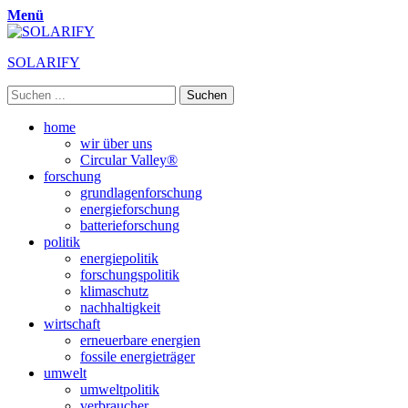
Menü
SOLARIFY
Suchen
nach:
Primäres
Zum
home
Inhalt
wir über uns
Menü
springen
Circular Valley®
forschung
grundlagenforschung
energieforschung
batterieforschung
politik
energiepolitik
forschungspolitik
klimaschutz
nachhaltigkeit
wirtschaft
erneuerbare energien
fossile energieträger
umwelt
umweltpolitik
verbraucher