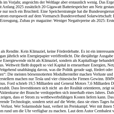
 im Vorjahr, angesichts der Weltlage aber erstaunlich wenig. Das Ergeb
 Anfang 2025 zusätzlich 20 Gigawatt Batteriespeicher am Netz gestand
nur noch ein Bruchteil. Eine Speicherstrategie hat die Bundesregierun
rstrom europaweit auf dem Vormarsch Bundesverband Solarwirtschaft: B
Erzeugung, Zubau pv magazine: Weniger Negativpreise als 2025: Erstes 
ls Rendite. Kein Klimaziel, keine Förderdebatte. Es ist ein interessant
organ jährlich sein Energiepapier veröffentlicht. Die diesjährige Ausg
 Energiewende nicht als Klimaziel, sondern als Kapitalfrage behande
s. Weltweit fließt doppelt so viel Kapital in erneuerbare Energien, Ne
Weitgehend unabhängig davon, was die Politik gerade sagt, fördert oder 
en“: Die meisten börsennotierten Modulhersteller machen Verluste und 
 Herstellern machen nur Tesla und vier chinesische Firmen Gewinn. 
nus. Ford schrieb 19,5 Milliarden und General Motors 7,6 Milliarden D
gezahlt. Dass Investitionen sich nicht an der Realität orientieren, zeigt
Aktienkurse der Branche verdoppelten sich innerhalb eines Jahres. Dabe
eigen, dass er Strom zu wettbewerbsfähigen Kosten liefern kann. Das 
rende Technologie, sondern setzt auf die Wette, dass sie eines Tages f
 Verlust. Wer Solarmodule baut, verliert im Preiskampf. Wer mit ihnen 
trom rund um die Uhr verfügbar zu machen. Laut dem Autor Cembalest v