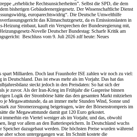
reppe „erhebliche Rechtsunsicherheiten”. Selbst die SPD, die dem
r dem bisherigen Gebäudeenergiegesetz. Der Wissenschaftliche Dienst
ssungswidrig, europarechtswidrig“. Die Deutsche Umwelthilfe
sverfassungsgericht das Klimaschutzgesetz, da es Emissionslasten in
 Gas-Heizung einbaut, kauft ein Versprechen der Bundesregierung mit,
ßt Heizungsgesetz-Novelle Deutscher Bundestag: Scharfe Kritik am
sgericht: Beschluss vom 9. Juli 2026 zdf heute: Neues
 spart Milliarden. Doch laut Fraunhofer ISE zahlen wir noch zu viel:
 in Deutschland. Das ist etwas mehr als im Vorjahr. Das hat das
jahresbilanz steckt jedoch in den Preisdaten: So hat sich der
 je zuvor. Als der Iran-Krieg im Frühjahr die Gaspreise binnen
erigen Logik der Strombörse hätte das den gesamten Markt mitziehen
 Euro je Megawattstunde, da an immer mehr Stunden Wind, Sonne und
 stark zur Stromerzeugung beigetragen, wäre der Börsenstrompreis im
hätte die Megawattstunde damit gut 120 Euro gekostet.
 immerhin ein Viertel weniger als im Vorjahr, und das, obwohl
en, liegt vor allem an den Batteriespeichern. In Deutschland wuchs
 der Speicher dazugebaut werden. Die höchsten Preise wurden während
nne aber schon untergegangen war. Im Schnitt kostete die