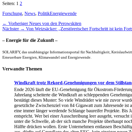
Seiten:
1
2
Kategorien
Schlagworte
Forschung
,
News
,
Politik
Energiewende
Beitragsnavigation
Vorheriger
← Vorheriger
Neues von den Perowskiten
Nächster
Beitrag:
Nächster →
Von Weizsäcker: „Zerstörerischer Fortschritt ist kein Fort
Beitrag:
– Energie für die Zukunft –
SOLARIFY, das unabhängige Informationsportal für Nachhaltigkeit, Kreislaufwirt
Erneuerbare Energien, Klimawandel und Energiewende.
Verwandte Themen
Windkraft trotz Rekord-Genehmigungen vor dem Stillstan
Ende 2026 läuft die EU-Genehmigung für Ökostrom-Förderung au
Jahrelang scheiterte die Windkraft an schleppenden Genehmigung
bestätigt dieses Muster: So viele Windräder wie nie zuvor wur
gesetzliche Zwischenziel von 84 Gigawatt zum Jahresende ist au
eine immer länger werdende Schlange baureifer Projekte. Bis J
entspricht. Wer bei einer Ausschreibung leer ausgeht, versuch
unter die Schwelle, ab der sich manche Projekte überhaupt noch
Hälfte drücken wollen. Erste Unternehmen entlassen Beschäfti
aus, dürfte auf Grundlage des alten EEG kein einziger neuer Z