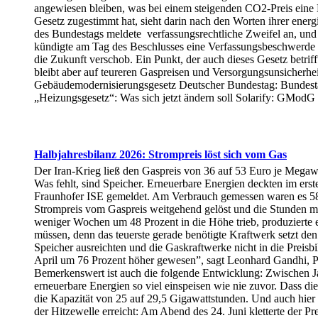
angewiesen bleiben, was bei einem steigenden CO2-Preis eine 
Gesetz zugestimmt hat, sieht darin nach den Worten ihrer ener
des Bundestags meldete verfassungsrechtliche Zweifel an, un
kündigte am Tag des Beschlusses eine Verfassungsbeschwerde an
die Zukunft verschob. Ein Punkt, der auch dieses Gesetz betrif
bleibt aber auf teureren Gaspreisen und Versorgungsunsicherhe
Gebäudemodernisierungsgesetz Deutscher Bundestag: Bundestag
„Heizungsgesetz“: Was sich jetzt ändern soll Solarify: GModG
Halbjahresbilanz 2026: Strompreis löst sich vom Gas
Der Iran-Krieg ließ den Gaspreis von 36 auf 53 Euro je Megawat
Was fehlt, sind Speicher. Erneuerbare Energien deckten im ers
Fraunhofer ISE gemeldet. Am Verbrauch gemessen waren es 58,5 
Strompreis vom Gaspreis weitgehend gelöst und die Stunden mi
weniger Wochen um 48 Prozent in die Höhe trieb, produzierte 
müssen, denn das teuerste gerade benötigte Kraftwerk setzt d
Speicher ausreichten und die Gaskraftwerke nicht in die Preis
April um 76 Prozent höher gewesen”, sagt Leonhard Gandhi, Pr
Bemerkenswert ist auch die folgende Entwicklung: Zwischen Ja
erneuerbare Energien so viel einspeisen wie nie zuvor. Dass d
die Kapazität von 25 auf 29,5 Gigawattstunden. Und auch hier 
der Hitzewelle erreicht: Am Abend des 24. Juni kletterte der Pr