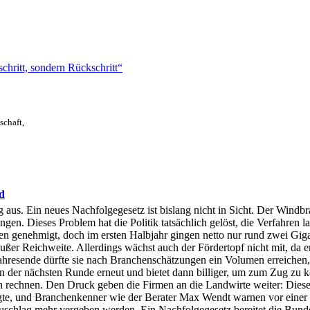
schritt, sondern Rückschritt“
schaft,
d
s. Ein neues Nachfolgegesetz ist bislang nicht in Sicht. Der Windbra
en. Dieses Problem hat die Politik tatsächlich gelöst, die Verfahren la
den genehmigt, doch im ersten Halbjahr gingen netto nur rund zwei Gig
ßer Reichweite. Allerdings wächst auch der Fördertopf nicht mit, da er
ahresende dürfte sie nach Branchenschätzungen ein Volumen erreichen, 
t in der nächsten Runde erneut und bietet dann billiger, um zum Zug z
 rechnen. Den Druck geben die Firmen an die Landwirte weiter: Diese be
gte, und Branchenkenner wie der Berater Max Wendt warnen vor einer 
uschlag mehr vergeben werden. Ein Nachfolgegesetz bereitet die Bunde