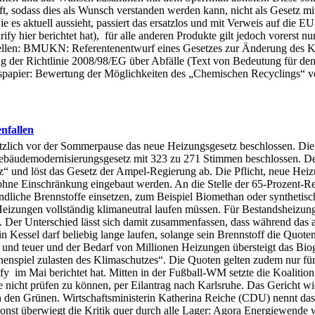
, sodass dies als Wunsch verstanden werden kann, nicht als Gesetz mit 
 es aktuell aussieht, passiert das ersatzlos und mit Verweis auf die E
y hier berichtet hat), für alle anderen Produkte gilt jedoch vorerst n
ellen: BMUKN: Referentenentwurf eines Gesetzes zur Änderung des Kreis
ng der Richtlinie 2008/98/EG über Abfälle (Text von Bedeutung für 
spapier: Bewertung der Möglichkeiten des „Chemischen Recyclings“ v
enfallen
zlich vor der Sommerpause das neue Heizungsgesetz beschlossen. Die 
ebäudemodernisierungsgesetz mit 323 zu 271 Stimmen beschlossen. Der
“ und löst das Gesetz der Ampel-Regierung ab. Die Pflicht, neue Hei
 ohne Einschränkung eingebaut werden. An die Stelle der 65-Prozent-Re
dliche Brennstoffe einsetzen, zum Beispiel Biomethan oder synthetisch
Heizungen vollständig klimaneutral laufen müssen. Für Bestandsheizun
Der Unterschied lässt sich damit zusammenfassen, dass während das alt
n Kessel darf beliebig lange laufen, solange sein Brennstoff die Quote
 und teuer und der Bedarf von Millionen Heizungen übersteigt das Biog
chenspiel zulasten des Klimaschutzes“. Die Quoten gelten zudem nur fü
ify im Mai berichtet hat. Mitten in der Fußball-WM setzte die Koalitio
nicht prüfen zu können, per Eilantrag nach Karlsruhe. Das Gericht wie
 von den Grünen. Wirtschaftsministerin Katherina Reiche (CDU) nennt 
st überwiegt die Kritik quer durch alle Lager: Agora Energiewende wa