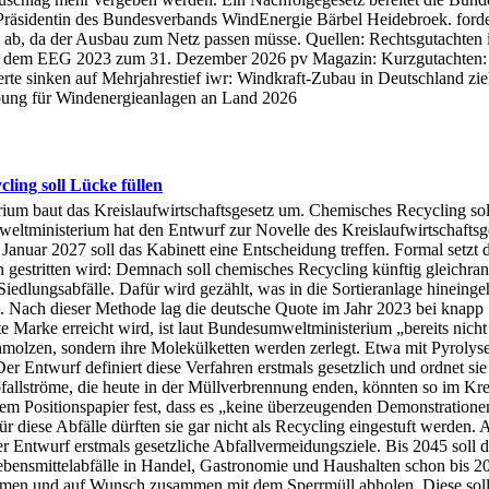
sidentin des Bundesverbands WindEnergie Bärbel Heidebroek. fordert 
 ab, da der Ausbau zum Netz passen müsse. Quellen: Rechtsgutachten
h dem EEG 2023 zum 31. Dezember 2026 pv Magazin: Kurzgutachten: 
rte sinken auf Mehrjahrestief iwr: Windkraft-Zubau in Deutschland zi
ibung für Windenergieanlagen an Land 2026
ling soll Lücke füllen
erium baut das Kreislaufwirtschaftsgesetz um. Chemisches Recycling sol
weltministerium hat den Entwurf zur Novelle des Kreislaufwirtschaft
anuar 2027 soll das Kabinett eine Entscheidung treffen. Formal setzt 
en gestritten wird: Demnach soll chemisches Recycling künftig gleichr
r Siedlungsabfälle. Dafür wird gezählt, was in die Sortieranlage hinein
ing. Nach dieser Methode lag die deutsche Quote im Jahr 2023 bei knapp
te Marke erreicht wird, ist laut Bundesumweltministerium „bereits nich
hmolzen, sondern ihre Molekülketten werden zerlegt. Etwa mit Pyrolyse
 Entwurf definiert diese Verfahren erstmals gesetzlich und ordnet sie a
allströme, die heute in der Müllverbrennung enden, könnten so im Kreis
 Positionspapier fest, dass es „keine überzeugenden Demonstrationen”
 diese Abfälle dürften sie gar nicht als Recycling eingestuft werden. A
r Entwurf erstmals gesetzliche Abfallvermeidungsziele. Bis 2045 soll d
ebensmittelabfälle in Handel, Gastronomie und Haushalten schon bis 2
n und auf Wunsch zusammen mit dem Sperrmüll abholen. Diese solle