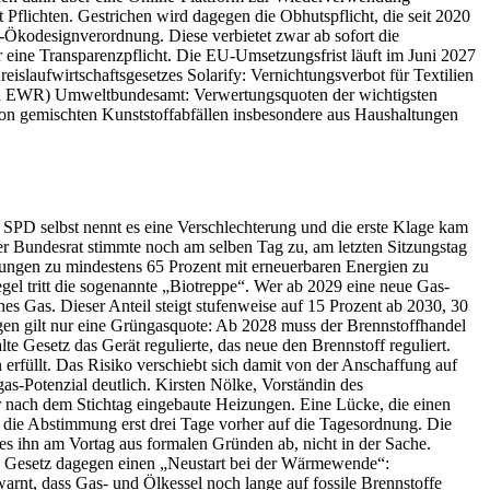
Pflichten. Gestrichen wird dagegen die Obhutspflicht, die seit 2020
U-Ökodesignverordnung. Diese verbietet zwar ab sofort die
ur eine Transparenzpflicht. Die EU-Umsetzungsfrist läuft im Juni 2027
laufwirtschaftsgesetzes Solarify: Vernichtungsverbot für Textilien
den EWR) Umweltbundesamt: Verwertungsquoten der wichtigsten
on gemischten Kunststoffabfällen insbesondere aus Haushaltungen
SPD selbst nennt es eine Verschlechterung und die erste Klage kam
 Bundesrat stimmte noch am selben Tag zu, am letzten Sitzungstag
zungen zu mindestens 65 Prozent mit erneuerbaren Energien zu
gel tritt die sogenannte „Biotreppe“. Wer ab 2029 eine neue Gas-
es Gas. Dieser Anteil steigt stufenweise auf 15 Prozent ab 2030, 30
gen gilt nur eine Grüngasquote: Ab 2028 muss der Brennstoffhandel
e Gesetz das Gerät regulierte, das neue den Brennstoff reguliert.
n erfüllt. Das Risiko verschiebt sich damit von der Anschaffung auf
as-Potenzial deutlich. Kirsten Nölke, Vorständin des
r nach dem Stichtag eingebaute Heizungen. Eine Lücke, die einen
n die Abstimmung erst drei Tage vorher auf die Tagesordnung. Die
s ihn am Vortag aus formalen Gründen ab, nicht in der Sache.
das Gesetz dagegen einen „Neustart bei der Wärmewende“:
rnt, dass Gas- und Ölkessel noch lange auf fossile Brennstoffe