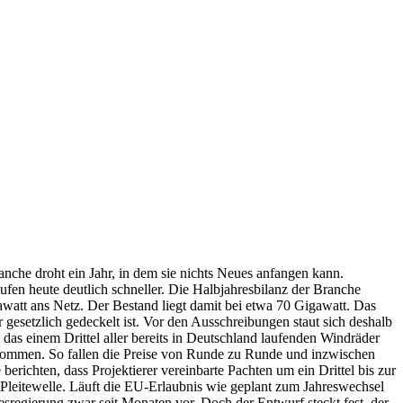
nche droht ein Jahr, in dem sie nichts Neues anfangen kann.
ufen heute deutlich schneller. Die Halbjahresbilanz der Branche
awatt ans Netz. Der Bestand liegt damit bei etwa 70 Gigawatt. Das
 gesetzlich gedeckelt ist. Vor den Ausschreibungen staut sich deshalb
das einem Drittel aller bereits in Deutschland laufenden Windräder
u kommen. So fallen die Preise von Runde zu Runde und inzwischen
richten, dass Projektierer vereinbarte Pachten um ein Drittel bis zur
Pleitewelle. Läuft die EU-Erlaubnis wie geplant zum Jahreswechsel
sregierung zwar seit Monaten vor. Doch der Entwurf steckt fest, der