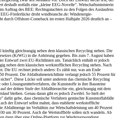
deshalb notfalls eine „kleine EEG-Novelle”. Wirtschaftsministerin
 im Auftrag des BEE: Rechtsgutachten zu den Folgen des Auslaufens
EEG-Förderlücke droht windbranche.de: Windenergie-
eht durch Offshore-Comeback im ersten Halbjahr 2026 deutlich an –
l künftig gleichrangig neben dem klassischen Recycling stehen. Die
sgesetzes (KrWG) in die Anhörung gegeben. Bis zum 7. August haben
der Entwurf zwei EU-Richtlinien um. Tatsächlich enthält er jedoch
angig neben dem klassischen werkstofflichen Recycling stehen. Nach
geht. Die EU rechnet jedoch anders: Es zählt nur, was am Ende
 50 Prozent. Die Abfallrahmenrichtlinie verlangt jedoch 55 Prozent für
t sicher”. Diese Lücke soll unter anderem das chemische Recycling
 oder Lösungsmittelverfahren, die Kunststoffe in ihre Bausteine
uf der dritten Stufe der Abfallhierarchie ein, gleichrangig mit dem
lauf bleiben. Genau daran gibt es jedoch Zweifel. So hielt der
 dafür gebe, dass chemische Verfahren gemischte Kunststoffabfälle
uch der Entwurf selbst mahnt, dass etablierte werkstoffliche
ie Abfallmenge im Verhältnis zur Wirtschaftsleistung um 40 Prozent
030 um 30 Prozent. Auch die Wertstoffhöfe sollen sich wandeln. Ab
n dann über eine Online-Plattform zur Wiederverwendung