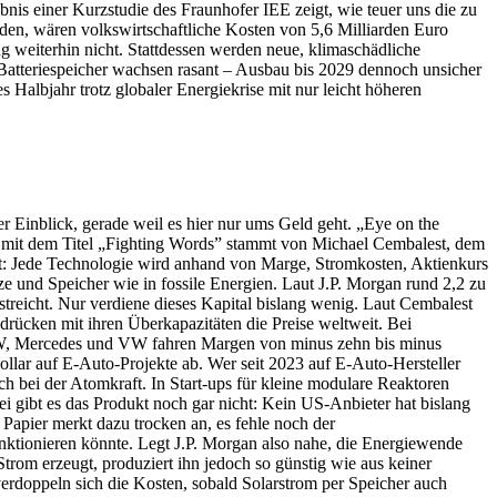
nis einer Kurzstudie des Fraunhofer IEE zeigt, wie teuer uns die zu
en, wären volkswirtschaftliche Kosten von 5,6 Milliarden Euro
g weiterhin nicht. Stattdessen werden neue, klimaschädliche
atteriespeicher wachsen rasant – Ausbau bis 2029 dennoch unsicher
Halbjahr trotz globaler Energiekrise mit nur leicht höheren
er Einblick, gerade weil es hier nur ums Geld geht. „Eye on the
abe mit dem Titel „Fighting Words” stammt von Michael Cembalest, dem
lt: Jede Technologie wird anhand von Marge, Stromkosten, Aktienkurs
tze und Speicher wie in fossile Energien. Laut J.P. Morgan rund 2,2 zu
streicht. Nur verdiene dieses Kapital bislang wenig. Laut Cembalest
drücken mit ihren Überkapazitäten die Preise weltweit. Bei
BMW, Mercedes und VW fahren Margen von minus zehn bis minus
ollar auf E-Auto-Projekte ab. Wer seit 2023 auf E-Auto-Hersteller
 sich bei der Atomkraft. In Start-ups für kleine modulare Reaktoren
i gibt es das Produkt noch gar nicht: Kein US-Anbieter hat bislang
Papier merkt dazu trocken an, es fehle noch der
unktionieren könnte. Legt J.P. Morgan also nahe, die Energiewende
Strom erzeugt, produziert ihn jedoch so günstig wie aus keiner
erdoppeln sich die Kosten, sobald Solarstrom per Speicher auch