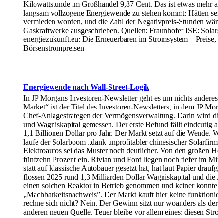
Kilowattstunde im Großhandel 9,87 Cent. Das ist etwas mehr als
langsam vollzogene Energiewende zu stehen kommt: Hätten seit
vermieden worden, und die Zahl der Negativpreis-Stunden wäre 
Gaskraftwerke ausgeschrieben. Quellen: Fraunhofer ISE: Sola
energiezukunft.eu: Die Erneuerbaren im Stromsystem – Preise, 
Börsenstrompreisen
Energiewende nach Wall-Street-Logik
In JP Morgans Investoren-Newsletter geht es um nichts anderes a
Market“ ist der Titel des Investoren-Newsletters, in dem JP M
Chef-Anlagestrategen der Vermögensverwaltung. Darin wird die
und Wagniskapital gemessen. Der erste Befund fällt eindeutig au
1,1 Billionen Dollar pro Jahr. Der Markt setzt auf die Wende. 
laufe der Solarboom „dank unprofitabler chinesischer Solarfirm
Elektroautos sei das Muster noch deutlicher. Von den großen
fünfzehn Prozent ein. Rivian und Ford liegen noch tiefer im Mi
statt auf klassische Autobauer gesetzt hat, hat laut Papier drauf
flossen 2025 rund 1,3 Milliarden Dollar Wagniskapital und die 
einen solchen Reaktor in Betrieb genommen und keiner konnte z
„Machbarkeitsnachweis”. Der Markt kauft hier keine funktionie
rechne sich nicht? Nein. Der Gewinn sitzt nur woanders als der
anderen neuen Quelle. Teuer bleibe vor allem eines: diesen S