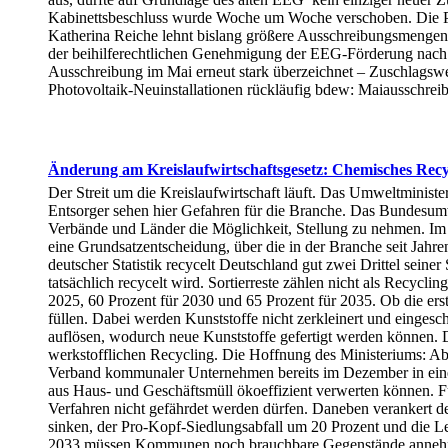
Kabinettsbeschluss wurde Woche um Woche verschoben. Die Prä
Katherina Reiche lehnt bislang größere Ausschreibungsmengen
der beihilferechtlichen Genehmigung der EEG-Förderung nac
Ausschreibung im Mai erneut stark überzeichnet – Zuschlagswe
Photovoltaik-Neuinstallationen rückläufig bdew: Maiausschre
Änderung am Kreislaufwirtschaftsgesetz: Chemisches Recyc
Der Streit um die Kreislaufwirtschaft läuft. Das Umweltminist
Entsorger sehen hier Gefahren für die Branche. Das Bundesum
Verbände und Länder die Möglichkeit, Stellung zu nehmen. Im J
eine Grundsatzentscheidung, über die in der Branche seit Jahr
deutscher Statistik recycelt Deutschland gut zwei Drittel seine
tatsächlich recycelt wird. Sortierreste zählen nicht als Recycl
2025, 60 Prozent für 2030 und 65 Prozent für 2035. Ob die ers
füllen. Dabei werden Kunststoffe nicht zerkleinert und eingesc
auflösen, wodurch neue Kunststoffe gefertigt werden können. Der
werkstofflichen Recycling. Die Hoffnung des Ministeriums: Abf
Verband kommunaler Unternehmen bereits im Dezember in einem
aus Haus- und Geschäftsmüll ökoeffizient verwerten können. Für
Verfahren nicht gefährdet werden dürfen. Daneben verankert de
sinken, der Pro-Kopf-Siedlungsabfall um 20 Prozent und die L
2033 müssen Kommunen noch brauchbare Gegenstände annehme