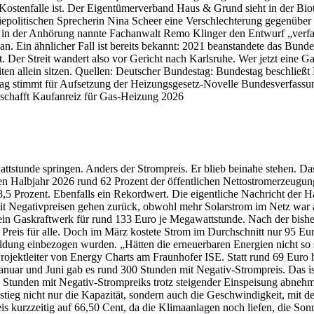
Kostenfalle ist. Der Eigentümerverband Haus & Grund sieht in der Biot
giepolitischen Sprecherin Nina Scheer eine Verschlechterung gegenübe
d in der Anhörung nannte Fachanwalt Remo Klinger den Entwurf „verfa
. Ein ähnlicher Fall ist bereits bekannt: 2021 beanstandete das Bunde
ft. Der Streit wandert also vor Gericht nach Karlsruhe. Wer jetzt eine
iten allein sitzen. Quellen: Deutscher Bundestag: Bundestag beschlie
 stimmt für Aufsetzung der Heizungsgesetz-Novelle Bundesverfassung
 schafft Kaufanreiz für Gas-Heizung 2026
tstunde springen. Anders der Strompreis. Er blieb beinahe stehen. Das
ten Halbjahr 2026 rund 62 Prozent der öffentlichen Nettostromerzeugung
Prozent. Ebenfalls ein Rekordwert. Die eigentliche Nachricht der Halb
t Negativpreisen gehen zurück, obwohl mehr Solarstrom im Netz war als
ein Gaskraftwerk für rund 133 Euro je Megawattstunde. Nach der bish
en Preis für alle. Doch im März kostete Strom im Durchschnitt nur 95
bildung einbezogen wurden. „Hätten die erneuerbaren Energien nicht so
ojektleiter von Energy Charts am Fraunhofer ISE. Statt rund 69 Euro 
nuar und Juni gab es rund 300 Stunden mit Negativ-Strompreis. Das ist
ie Stunden mit Negativ-Strompreiks trotz steigender Einspeisung abnehm
stieg nicht nur die Kapazität, sondern auch die Geschwindigkeit, mit
eis kurzzeitig auf 66,50 Cent, da die Klimaanlagen noch liefen, die So