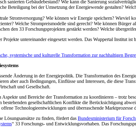
ch sanierten Gebäudebestand? Wie kann die Sanierung sozialverträglic
ftliche Beteiligung bei der Umsetzung der Energiewende gestalten? Welc
trale Stromversorgung? Wie können wir Energie speichern? Wieviel kos
zienter? Welche Strompreismodelle sind gerecht? Wie können Bürger a
chen den 33 Forschungsprojekten gestärkt werden? Welche übergreif
 Projekte untereinander eingesetzt werden. Das Wuppertal Institut ist b
hnische, systemische und kulturelle Transformation zur nachhaltigen 
iesystems
ssende Änderung in der Energiepolitik. Die Transformation des Energies
tieren aber auch Bedingungen, Einflüsse und Interessen, die diese Tr
irtschaft und Gesellschaft.
n Aspekte und Bereiche der Transformation zu koordinieren – trotz besc
len bestehenden gesellschaftlichen Konflikte die Berücksichtigung ab
fene Technologieentwicklungen und überraschende Marktprozesse die 
e Lösungsansätze zu finden, fördert das
Bundesministerium für Fors
ystems
“ 33 Forschungs- und Entwicklungsvorhaben. Das Forschungs