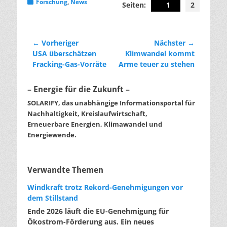
Kategorien
Forschung
,
News
Seiten:
1
2
Beitragsnavigation
← Vorheriger
Nächster →
Vorheriger
Nächster
USA überschätzen
Klimwandel kommt
Beitrag:
Beitrag:
Fracking-Gas-Vorräte
Arme teuer zu stehen
– Energie für die Zukunft –
SOLARIFY, das unabhängige Informationsportal für
Nachhaltigkeit, Kreislaufwirtschaft,
Erneuerbare Energien, Klimawandel und
Energiewende.
Verwandte Themen
Windkraft trotz Rekord-Genehmigungen vor
dem Stillstand
Ende 2026 läuft die EU-Genehmigung für
Ökostrom-Förderung aus. Ein neues