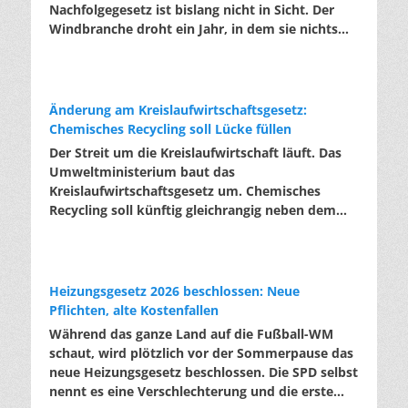
Nachfolgegesetz ist bislang nicht in Sicht. Der
Windbranche droht ein Jahr, in dem sie nichts
Neues anfangen kann. Jahrelang scheiterte die
Windkraft an schleppenden Genehmigungen.
Dieses Problem hat die Politik tatsächlich gelöst,
die Verfahren laufen heute deutlich schneller. Die
Änderung am Kreislaufwirtschaftsgesetz:
Halbjahresbilanz der Branche bestätigt dieses
Chemisches Recycling soll Lücke füllen
Muster: So viele Windräder wie nie zuvor wurden
Der Streit um die Kreislaufwirtschaft läuft. Das
genehmigt, doch im ersten Halbjahr gingen
Umweltministerium baut das
netto nur rund zwei Gigawatt ans Netz. Der
Kreislaufwirtschaftsgesetz um. Chemisches
Bestand liegt damit bei etwa 70 Gigawatt. Das
Recycling soll künftig gleichrangig neben dem
gesetzliche Zwischenziel von 84 Gigawatt zum
klassischen Recycling stehen. Die Entsorger
Jahresende ist außer Reichweite. Allerdings
sehen hier Gefahren für die Branche. Das
wächst auch der Fördertopf nicht mit, da er
Bundesumweltministerium hat den Entwurf zur
gesetzlich gedeckelt ist. Vor den
Novelle des Kreislaufwirtschaftsgesetzes (KrWG)
Heizungsgesetz 2026 beschlossen: Neue
Ausschreibungen staut sich deshalb eine immer
in die Anhörung gegeben. Bis zum 7. August
Pflichten, alte Kostenfallen
länger werdende Schlange baureifer Projekte. Bis
haben Verbände und Länder die Möglichkeit,
Während das ganze Land auf die Fußball-WM
Jahresende dürfte sie nach Branchenschätzungen
Stellung zu nehmen. Im Januar 2027 soll das
schaut, wird plötzlich vor der Sommerpause das
ein Volumen erreichen, das einem Drittel aller
Kabinett eine Entscheidung treffen. Formal setzt
neue Heizungsgesetz beschlossen. Die SPD selbst
bereits in Deutschland laufenden Windräder
der Entwurf zwei EU-Richtlinien um. Tatsächlich
nennt es eine Verschlechterung und die erste
entspricht. Wer bei einer Ausschreibung leer
enthält er jedoch eine Grundsatzentscheidung,