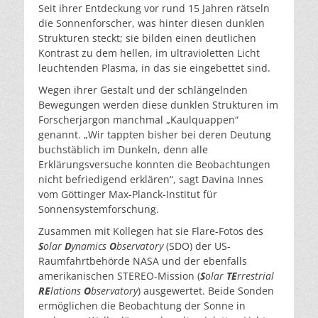
Seit ihrer Entdeckung vor rund 15 Jahren rätseln
die Sonnenforscher, was hinter diesen dunklen
Strukturen steckt; sie bilden einen deutlichen
Kontrast zu dem hellen, im ultravioletten Licht
leuchtenden Plasma, in das sie eingebettet sind.
Wegen ihrer Gestalt und der schlängelnden
Bewegungen werden diese dunklen Strukturen im
Forscherjargon manchmal „Kaulquappen“
genannt. „Wir tappten bisher bei deren Deutung
buchstäblich im Dunkeln, denn alle
Erklärungsversuche konnten die Beobachtungen
nicht befriedigend erklären“, sagt Davina Innes
vom Göttinger Max-Planck-Institut für
Sonnensystemforschung.
Zusammen mit Kollegen hat sie Flare-Fotos des
S
olar
D
ynamics
O
bservatory
(SDO) der US-
Raumfahrtbehörde NASA und der ebenfalls
amerikanischen STEREO-Mission (
S
olar
TE
rrestrial
RE
lations
O
bservatory
) ausgewertet. Beide Sonden
ermöglichen die Beobachtung der Sonne in