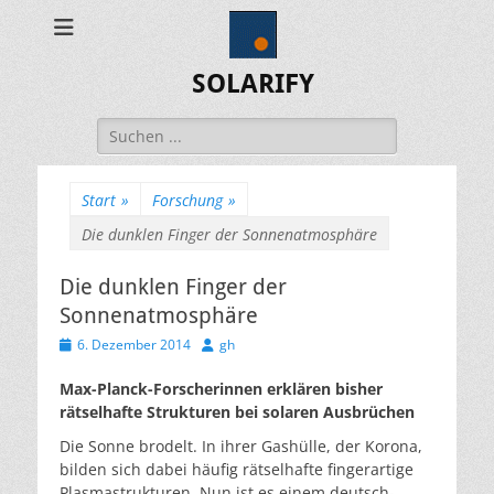
SOLARIFY
Suchen
nach:
Start
»
Forschung
»
Die dunklen Finger der Sonnenatmosphäre
Die dunklen Finger der
Sonnenatmosphäre
Veröffentlicht
Autor
6. Dezember 2014
gh
am
Max-Planck-Forscherinnen erklären bisher
rätselhafte Strukturen bei solaren Ausbrüchen
Die Sonne brodelt. In ihrer Gashülle, der Korona,
bilden sich dabei häufig rätselhafte fingerartige
Plasmastrukturen. Nun ist es einem deutsch-