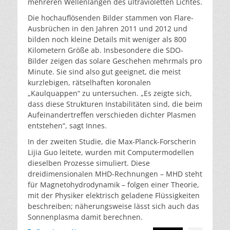
mehreren Wellenlängen des ultravioletten Lichtes.
Die hochauflösenden Bilder stammen von Flare-
Ausbrüchen in den Jahren 2011 und 2012 und
bilden noch kleine Details mit weniger als 800
Kilometern Größe ab. Insbesondere die SDO-
Bilder zeigen das solare Geschehen mehrmals pro
Minute. Sie sind also gut geeignet, die meist
kurzlebigen, rätselhaften koronalen
„Kaulquappen“ zu untersuchen. „Es zeigte sich,
dass diese Strukturen Instabilitäten sind, die beim
Aufeinandertreffen verschieden dichter Plasmen
entstehen“, sagt Innes.
In der zweiten Studie, die Max-Planck-Forscherin
Lijia Guo leitete, wurden mit Computermodellen
dieselben Prozesse simuliert. Diese
dreidimensionalen MHD-Rechnungen – MHD steht
für Magnetohydrodynamik – folgen einer Theorie,
mit der Physiker elektrisch geladene Flüssigkeiten
beschreiben; näherungsweise lässt sich auch das
Sonnenplasma damit berechnen.