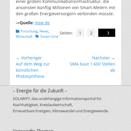
einer großen Kommunikationsinfrastruktur, die
ansonsten künftig Millionen von Smart-Metern mit
den großen Energieversorgern verbinden müsste.
->Quelle:
mpg.de
Kategorien
Forschung
,
News
,
Seiten:
1
2
3
Schlagworte
Wirtschaft
Smart Grid
Beitragsnavigation
← Vorheriger
Nächster →
Vorheriger
Nächster
Auf dem Weg zur
SMA baut 1.600 Stellen
Beitrag:
Beitrag:
künstlichen
ab
Photosynthese
– Energie für die Zukunft –
SOLARIFY, das unabhängige Informationsportal für
Nachhaltigkeit, Kreislaufwirtschaft,
Erneuerbare Energien, Klimawandel und Energiewende.