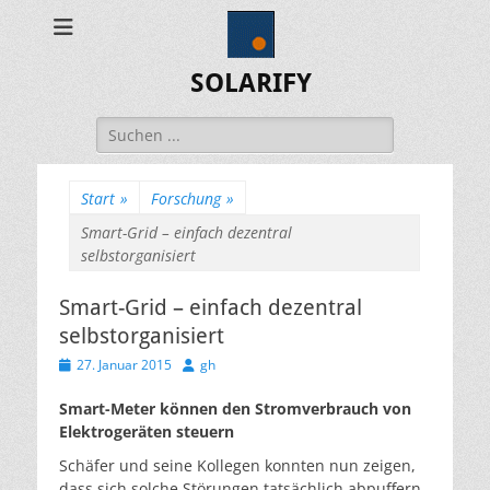
SOLARIFY
Suchen
nach:
Start
»
Forschung
»
Smart-Grid – einfach dezentral
selbstorganisiert
Smart-Grid – einfach dezentral
selbstorganisiert
Veröffentlicht
Autor
27. Januar 2015
gh
am
Smart-Meter können den Stromverbrauch von
Elektrogeräten steuern
Schäfer und seine Kollegen konnten nun zeigen,
dass sich solche Störungen tatsächlich abpuffern