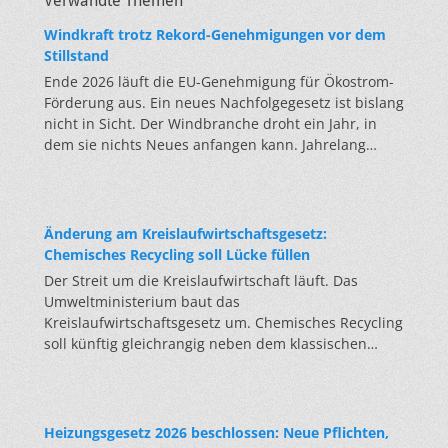
Verwandte Themen
Windkraft trotz Rekord-Genehmigungen vor dem
Stillstand
Ende 2026 läuft die EU-Genehmigung für Ökostrom-
Förderung aus. Ein neues Nachfolgegesetz ist bislang
nicht in Sicht. Der Windbranche droht ein Jahr, in
dem sie nichts Neues anfangen kann. Jahrelang
scheiterte die Windkraft an schleppenden
Genehmigungen. Dieses Problem hat die Politik
tatsächlich gelöst, die Verfahren laufen heute
deutlich schneller. Die Halbjahresbilanz der Branche
Änderung am Kreislaufwirtschaftsgesetz:
bestätigt dieses Muster: So viele Windräder wie nie
Chemisches Recycling soll Lücke füllen
zuvor wurden genehmigt, doch im ersten Halbjahr
Der Streit um die Kreislaufwirtschaft läuft. Das
gingen netto nur rund zwei Gigawatt ans Netz. Der
Umweltministerium baut das
Bestand liegt damit bei etwa 70 Gigawatt. Das
Kreislaufwirtschaftsgesetz um. Chemisches Recycling
gesetzliche Zwischenziel von 84 Gigawatt zum
soll künftig gleichrangig neben dem klassischen
Jahresende ist außer Reichweite. Allerdings wächst
Recycling stehen. Die Entsorger sehen hier Gefahren
auch der Fördertopf nicht mit, da er gesetzlich
für die Branche. Das Bundesumweltministerium hat
gedeckelt ist. Vor den Ausschreibungen staut sich
den Entwurf zur Novelle des
deshalb eine immer länger werdende Schlange
Kreislaufwirtschaftsgesetzes (KrWG) in die Anhörung
Heizungsgesetz 2026 beschlossen: Neue Pflichten,
baureifer Projekte. Bis Jahresende dürfte sie nach