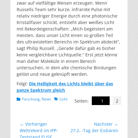
zwar auf vielfältige Weisen erzeugen. Wenn
Russells Team sehr kurze, infrarote Pulse mit
relativ niedriger Energie durch eine photonische
Kristallfaser schickt, entsteht aber weißes Licht
mit Rekordeigenschaften: „Mich begeistert am
meisten, dass unser Licht einen so großen Teil
des ultravioletten Bereichs im Spektrum abdeckt“,
sagt Philip Russell. „Gerade dafür gab es bisher
keine vergleichbare Lichtquelle.“ Erst jetzt könne
man daher Moleküle in einem Bereich
untersuchen, in dem alte chemische Bindungen
gelöst und neue geknüpft werden.
Folgt:
Die Helligkeit des Lichts bleibt über das
ganze Spektrum gleich
Kategorien
Schlagworte
Forschung
,
News
Licht
Seiten:
1
2
Beitragsnavigation
← Vorheriger
Nächster →
Vorheriger
Nächster
Weltrekord im IPP-
27.2. -Tag der Eisbären
Beitrag:
Beitrag:
Teststand ELISE