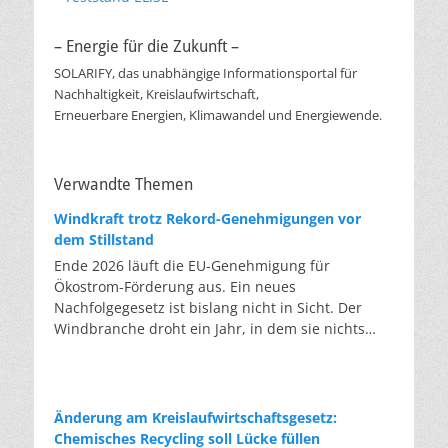
– Energie für die Zukunft –
SOLARIFY, das unabhängige Informationsportal für
Nachhaltigkeit, Kreislaufwirtschaft,
Erneuerbare Energien, Klimawandel und Energiewende.
Verwandte Themen
Windkraft trotz Rekord-Genehmigungen vor
dem Stillstand
Ende 2026 läuft die EU-Genehmigung für
Ökostrom-Förderung aus. Ein neues
Nachfolgegesetz ist bislang nicht in Sicht. Der
Windbranche droht ein Jahr, in dem sie nichts
Neues anfangen kann. Jahrelang scheiterte die
Windkraft an schleppenden Genehmigungen.
Dieses Problem hat die Politik tatsächlich gelöst,
die Verfahren laufen heute deutlich schneller. Die
Änderung am Kreislaufwirtschaftsgesetz:
Halbjahresbilanz der Branche bestätigt dieses
Chemisches Recycling soll Lücke füllen