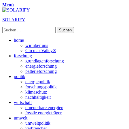
Menü
SOLARIFY
Suchen
nach:
Primäres
Zum
home
Inhalt
wir über uns
Menü
springen
Circular Valley®
forschung
grundlagenforschung
energieforschung
batterieforschung
politik
energiepolitik
forschungspolitik
klimaschutz
nachhaltigkeit
wirtschaft
erneuerbare energien
fossile energieträger
umwelt
umweltpolitik
verbraucher