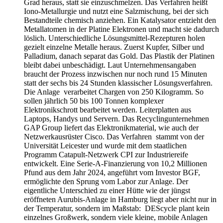
Grad heraus, statt sie einzuschmelzen. Das Verfahren heißt
Iono-Metallurgie und nutzt eine Salzmischung, bei der sich
Bestandteile chemisch anziehen. Ein Katalysator entzieht den
Metallatomen in der Platine Elektronen und macht sie dadurch
löslich. Unterschiedliche Lösungsmittel-Rezepturen holen
gezielt einzelne Metalle heraus. Zuerst Kupfer, Silber und
Palladium, danach separat das Gold. Das Plastik der Platinen
bleibt dabei unbeschädigt. Laut Unternehmensangaben
braucht der Prozess inzwischen nur noch rund 15 Minuten
statt der sechs bis 24 Stunden klassischer Lösungsverfahren.
Die Anlage verarbeitet Chargen von 250 Kilogramm. So
sollen jährlich 50 bis 100 Tonnen komplexer
Elektronikschrott bearbeitet werden. Leiterplatten aus
Laptops, Handys und Servern. Das Recyclingunternehmen
GAP Group liefert das Elektronikmaterial, wie auch der
Netzwerkausrüster Cisco. Das Verfahren stammt von der
Universität Leicester und wurde mit dem staatlichen
Programm Catapult-Netzwerk CPI zur Industriereife
entwickelt. Eine Serie-A-Finanzierung von 10,2 Millionen
Pfund aus dem Jahr 2024, angeführt vom Investor BGF,
ermöglichte den Sprung vom Labor zur Anlage. Der
eigentliche Unterschied zu einer Hütte wie der jüngst
eröffneten Aurubis-Anlage in Hamburg liegt aber nicht nur in
der Temperatur, sondern im Maßstab: DEScycle plant kein
einzelnes Großwerk, sondern viele kleine, mobile Anlagen