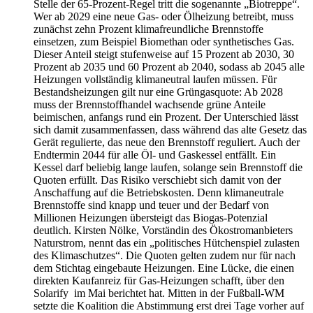
Stelle der 65-Prozent-Regel tritt die sogenannte „Biotreppe“.
Wer ab 2029 eine neue Gas- oder Ölheizung betreibt, muss
zunächst zehn Prozent klimafreundliche Brennstoffe
einsetzen, zum Beispiel Biomethan oder synthetisches Gas.
Dieser Anteil steigt stufenweise auf 15 Prozent ab 2030, 30
Prozent ab 2035 und 60 Prozent ab 2040, sodass ab 2045 alle
Heizungen vollständig klimaneutral laufen müssen. Für
Bestandsheizungen gilt nur eine Grüngasquote: Ab 2028
muss der Brennstoffhandel wachsende grüne Anteile
beimischen, anfangs rund ein Prozent. Der Unterschied lässt
sich damit zusammenfassen, dass während das alte Gesetz das
Gerät regulierte, das neue den Brennstoff reguliert. Auch der
Endtermin 2044 für alle Öl- und Gaskessel entfällt. Ein
Kessel darf beliebig lange laufen, solange sein Brennstoff die
Quoten erfüllt. Das Risiko verschiebt sich damit von der
Anschaffung auf die Betriebskosten. Denn klimaneutrale
Brennstoffe sind knapp und teuer und der Bedarf von
Millionen Heizungen übersteigt das Biogas-Potenzial
deutlich. Kirsten Nölke, Vorständin des Ökostromanbieters
Naturstrom, nennt das ein „politisches Hütchenspiel zulasten
des Klimaschutzes“. Die Quoten gelten zudem nur für nach
dem Stichtag eingebaute Heizungen. Eine Lücke, die einen
direkten Kaufanreiz für Gas-Heizungen schafft, über den
Solarify im Mai berichtet hat. Mitten in der Fußball-WM
setzte die Koalition die Abstimmung erst drei Tage vorher auf