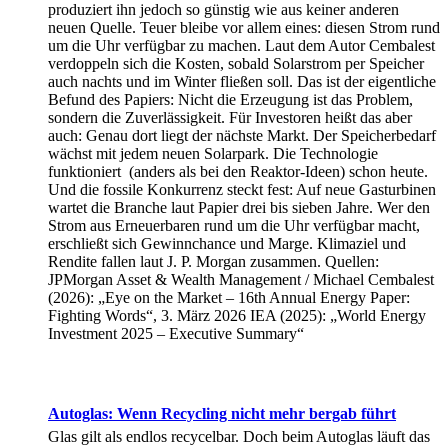
produziert ihn jedoch so günstig wie aus keiner anderen
neuen Quelle. Teuer bleibe vor allem eines: diesen Strom rund
um die Uhr verfügbar zu machen. Laut dem Autor Cembalest
verdoppeln sich die Kosten, sobald Solarstrom per Speicher
auch nachts und im Winter fließen soll. Das ist der eigentliche
Befund des Papiers: Nicht die Erzeugung ist das Problem,
sondern die Zuverlässigkeit. Für Investoren heißt das aber
auch: Genau dort liegt der nächste Markt. Der Speicherbedarf
wächst mit jedem neuen Solarpark. Die Technologie
funktioniert (anders als bei den Reaktor-Ideen) schon heute.
Und die fossile Konkurrenz steckt fest: Auf neue Gasturbinen
wartet die Branche laut Papier drei bis sieben Jahre. Wer den
Strom aus Erneuerbaren rund um die Uhr verfügbar macht,
erschließt sich Gewinnchance und Marge. Klimaziel und
Rendite fallen laut J. P. Morgan zusammen. Quellen:
JPMorgan Asset & Wealth Management / Michael Cembalest
(2026): „Eye on the Market – 16th Annual Energy Paper:
Fighting Words“, 3. März 2026 IEA (2025): „World Energy
Investment 2025 – Executive Summary“
Autoglas: Wenn Recycling nicht mehr bergab führt
Glas gilt als endlos recycelbar. Doch beim Autoglas läuft das