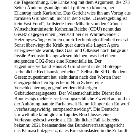
die Tagesordnung. Die Linke zog mit dem Argument, die 278
Seiten Änderungsanträge nicht prüfen zu können, per
Eilantrag nach Karlsruhe. Das Gericht wies ihn am Vortag aus
formalen Gründen ab, nicht in der Sache. „Gesetzgebung ist
kein Fast Food”, kritisierte Irene Mihalic von den Grünen.
Wirtschaftsministerin Katherina Reiche (CDU) nennt das
Gesetz dagegen einen „Neustart bei der Wärmewende“:
Heizungszwänge würden durch Technologieoffenheit ersetzt.
Sonst überwiegt die Kritik quer durch alle Lager: Agora
Energiewende warnt, dass Gas- und Ölkessel noch lange auf
fossile Brennstoffe angewiesen bleiben, was bei einem
steigenden CO2-Preis eine Kostenfalle ist. Der
Eigentümerverband Haus & Grund sieht in der Biotreppe
„erhebliche Rechtsunsicherheiten”. Selbst die SPD, die dem
Gesetz zugestimmt hat, sieht darin nach den Worten ihrer
energiepolitischen Sprecherin Nina Scheer eine
Verschlechterung gegenüber dem bisherigen
Gebäudeenergiegesetz. Der Wissenschaftliche Dienst des
Bundestags meldete verfassungsrechtliche Zweifel an, und in
der Anhörung nannte Fachanwalt Remo Klinger den Entwurf
„verfassungswidrig, europarechtswidrig“. Die Deutsche
Umwelthilfe kündigte am Tag des Beschlusses eine
Verfassungsbeschwerde an. Ein ähnlicher Fall ist bereits
bekannt: 2021 beanstandete das Bundesverfassungsgericht
das Klimaschutzgesetz, da es Emissionslasten in die Zukunft