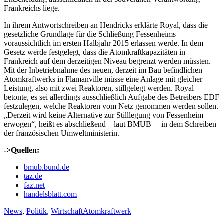
Frankreichs liege.
In ihrem Antwortschreiben an Hendricks erklärte Royal, dass die
gesetzliche Grundlage für die Schließung Fessenheims
voraussichtlich im ersten Halbjahr 2015 erlassen werde. In dem
Gesetz werde festgelegt, dass die Atomkraftkapazitäten in
Frankreich auf dem derzeitigen Niveau begrenzt werden müssten.
Mit der Inbetriebnahme des neuen, derzeit im Bau befindlichen
Atomkraftwerks in Flamanville müsse eine Anlage mit gleicher
Leistung, also mit zwei Reaktoren, stillgelegt werden. Royal
betonte, es sei allerdings ausschließlich Aufgabe des Betreibers EDF
festzulegen, welche Reaktoren vom Netz genommen werden sollen.
„Derzeit wird keine Alternative zur Stilllegung von Fessenheim
erwogen“, heißt es abschließend – laut BMUB – in dem Schreiben
der französischen Umweltministerin.
->Quellen:
bmub.bund.de
taz.de
faz.net
handelsblatt.com
Kategorien
Schlagworte
News
,
Politik
,
Wirtschaft
Atomkraftwerk