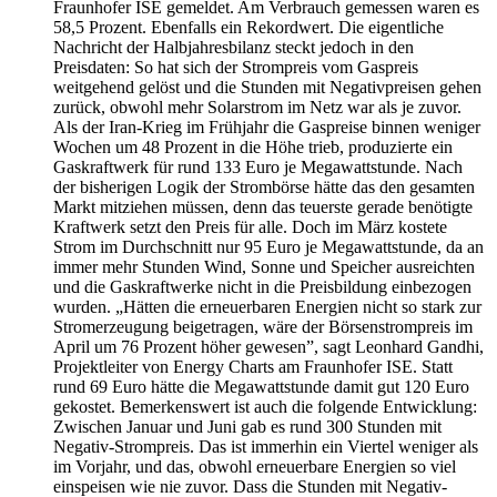
Fraunhofer ISE gemeldet. Am Verbrauch gemessen waren es
58,5 Prozent. Ebenfalls ein Rekordwert. Die eigentliche
Nachricht der Halbjahresbilanz steckt jedoch in den
Preisdaten: So hat sich der Strompreis vom Gaspreis
weitgehend gelöst und die Stunden mit Negativpreisen gehen
zurück, obwohl mehr Solarstrom im Netz war als je zuvor.
Als der Iran-Krieg im Frühjahr die Gaspreise binnen weniger
Wochen um 48 Prozent in die Höhe trieb, produzierte ein
Gaskraftwerk für rund 133 Euro je Megawattstunde. Nach
der bisherigen Logik der Strombörse hätte das den gesamten
Markt mitziehen müssen, denn das teuerste gerade benötigte
Kraftwerk setzt den Preis für alle. Doch im März kostete
Strom im Durchschnitt nur 95 Euro je Megawattstunde, da an
immer mehr Stunden Wind, Sonne und Speicher ausreichten
und die Gaskraftwerke nicht in die Preisbildung einbezogen
wurden. „Hätten die erneuerbaren Energien nicht so stark zur
Stromerzeugung beigetragen, wäre der Börsenstrompreis im
April um 76 Prozent höher gewesen”, sagt Leonhard Gandhi,
Projektleiter von Energy Charts am Fraunhofer ISE. Statt
rund 69 Euro hätte die Megawattstunde damit gut 120 Euro
gekostet. Bemerkenswert ist auch die folgende Entwicklung:
Zwischen Januar und Juni gab es rund 300 Stunden mit
Negativ-Strompreis. Das ist immerhin ein Viertel weniger als
im Vorjahr, und das, obwohl erneuerbare Energien so viel
einspeisen wie nie zuvor. Dass die Stunden mit Negativ-