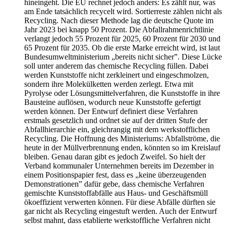
hineingeht. Die EU rechnet jedoch anders: Es zählt nur, was
am Ende tatsächlich recycelt wird. Sortierreste zählen nicht als
Recycling. Nach dieser Methode lag die deutsche Quote im
Jahr 2023 bei knapp 50 Prozent. Die Abfallrahmenrichtlinie
verlangt jedoch 55 Prozent für 2025, 60 Prozent für 2030 und
65 Prozent für 2035. Ob die erste Marke erreicht wird, ist laut
Bundesumweltministerium „bereits nicht sicher”. Diese Lücke
soll unter anderem das chemische Recycling füllen. Dabei
werden Kunststoffe nicht zerkleinert und eingeschmolzen,
sondern ihre Molekülketten werden zerlegt. Etwa mit
Pyrolyse oder Lösungsmittelverfahren, die Kunststoffe in ihre
Bausteine auflösen, wodurch neue Kunststoffe gefertigt
werden können. Der Entwurf definiert diese Verfahren
erstmals gesetzlich und ordnet sie auf der dritten Stufe der
Abfallhierarchie ein, gleichrangig mit dem werkstofflichen
Recycling. Die Hoffnung des Ministeriums: Abfallströme, die
heute in der Müllverbrennung enden, könnten so im Kreislauf
bleiben. Genau daran gibt es jedoch Zweifel. So hielt der
Verband kommunaler Unternehmen bereits im Dezember in
einem Positionspapier fest, dass es „keine überzeugenden
Demonstrationen” dafür gebe, dass chemische Verfahren
gemischte Kunststoffabfälle aus Haus- und Geschäftsmüll
ökoeffizient verwerten können. Für diese Abfälle dürften sie
gar nicht als Recycling eingestuft werden. Auch der Entwurf
selbst mahnt, dass etablierte werkstoffliche Verfahren nicht