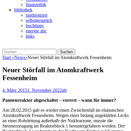
finanzethik
bibliothek
randnotizen
selbstgespräch
buchtipps
energie abc
links
Suchen
Suchen
nach:
Start
»
News
»
Neuer Störfall im Atomkraftwerk Fessenheim
Neuer Störfall im Atomkraftwerk
Fessenheim
Veröffentlicht
Autor
4. März 2015
1. November 2022
gh
am
Pannenreaktor abgeschaltet – vorerst – wann für immer?
Am 28.02.2015 gab es wieder einen Zwischenfall im elsässischen
Atomkraftwerk Fessenheim. Wegen eines bislang ungeklärten Lecks
an einer Rohrleitung außerhalb der Nuklearzone, musste die
Stromerzeugung im Reaktorblock 1 heruntergefahren werden. Der