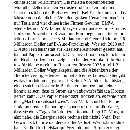
chinesischer Solarfirmen“: Die meisten börsennotierten
Modulhersteller machen Verluste und drücken mit ihren
Überkapazitäten die Preise weltweit. Bei Elektroautos sei das
Muster noch deutlicher. Von den großen Herstellern machen
nur Tesla und vier chinesische Firmen Gewinn. BMW,
Mercedes und VW fahren Margen von minus zehn bis minus
fünfzehn Prozent ein. Rivian und Ford liegen noch tiefer im
Minus. Ford schrieb 19,5 Milliarden und General Motors 7,6
Milliarden Dollar auf E-Auto-Projekte ab. Wer seit 2023 auf
E-Auto-Hersteller statt auf klassische Autobauer gesetzt hat,
hat laut Papier draufgezahlt. Dass Investitionen sich nicht an
der Realität orientieren, zeigt sich bei der Atomkraft. In Start-
ups für kleine modulare Reaktoren flossen 2025 rund 1,3
Milliarden Dollar Wagniskapital und die Aktienkurse der
Branche verdoppelten sich innerhalb eines Jahres. Dabei gibt
es das Produkt noch gar nicht: Kein US-Anbieter hat bislang
einen solchen Reaktor in Betrieb genommen und keiner
konnte zeigen, dass er Strom zu wettbewerbsfähigen Kosten
liefern kann. Das Papier merkt dazu trocken an, es fehle noch
der „Machbarkeitsnachweis”. Der Markt kauft hier keine
funktionierende Technologie, sondern setzt auf die Wette,
dass sie eines Tages funktionieren könnte. Legt J.P. Morgan
also nahe, die Energiewende rechne sich nicht? Nein. Der
Gewinn sitzt nur woanders als der Verlust. Wer Solarmodule
baut, verliert im Preiskampf. Wer mit ihnen Strom erzeugt,