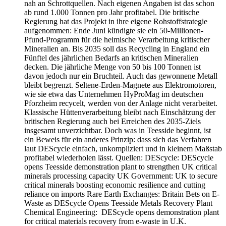
nah an Schrottquellen. Nach eigenen Angaben ist das schon
ab rund 1.000 Tonnen pro Jahr profitabel. Die britische
Regierung hat das Projekt in ihre eigene Rohstoffstrategie
aufgenommen: Ende Juni kündigte sie ein 50-Millionen-
Pfund-Programm für die heimische Verarbeitung kritischer
Mineralien an. Bis 2035 soll das Recycling in England ein
Fünftel des jährlichen Bedarfs an kritischen Mineralien
decken. Die jährliche Menge von 50 bis 100 Tonnen ist
davon jedoch nur ein Bruchteil. Auch das gewonnene Metall
bleibt begrenzt. Seltene-Erden-Magnete aus Elektromotoren,
wie sie etwa das Unternehmen HyProMag im deutschen
Pforzheim recycelt, werden von der Anlage nicht verarbeitet.
Klassische Hüttenverarbeitung bleibt nach Einschätzung der
britischen Regierung auch bei Erreichen des 2035-Ziels
insgesamt unverzichtbar. Doch was in Teesside beginnt, ist
ein Beweis für ein anderes Prinzip: dass sich das Verfahren
laut DEScycle einfach, unkompliziert und in kleinem Maßstab
profitabel wiederholen lässt. Quellen: DEScycle: DEScycle
opens Teesside demonstration plant to strengthen UK critical
minerals processing capacity UK Government: UK to secure
critical minerals boosting economic resilience and cutting
reliance on imports Rare Earth Exchanges: Britain Bets on E-
Waste as DEScycle Opens Teesside Metals Recovery Plant
Chemical Engineering: DEScycle opens demonstration plant
for critical materials recovery from e-waste in U.K.