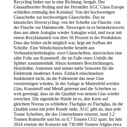
Recycling bisher nur in eine Richtung: bergab. Der
Glasaufbereiter Reiling und der Hersteller AGC Glass Europe
schließen erstmalig den Kreislauf. Von der hochwertigen
Glasscheibe zur hochwertigen Glasscheibe. Das ist
klassisches Downcycling: von der Scheibe zur Flasche, von
der Flasche zur Dämmwolle. Deswegen ist es bemerkenswert,
dass aus altem Autoglas wieder Autoglas wird, und zwar mit
einem Rezyklatanteil von über 56 Prozent in der Produktion.
Dass das bisher nicht möglich war, liegt am Aufbau der
Scheibe. Eine Windschutzscheibe besteht aus
Verbundsicherheitsglas: zwei Glasscheiben, dazwischen eine
zähe Folie aus Kunststoff, die im Falle eines Unfalls die
Splitter zusammenhält. Hinzu kommen Beschichtungen,
Heizdrähte, Antennen und immer mehr Sensoren für die
Elektronik moderner Autos. Einfach einschmelzen
funktioniert nicht, da die Folienreste das neue Glas
verunreinigen würden. In der Anlage in Marienfeld werden
Glas, Kunststoff und Metall getrennt und die Scherben so
weit gereinigt, dass sie die Qualität von neuem Glas wieder
erreichen. Die eigentliche Hürde ist es, den Kreis auf
gleichem Niveau zu schließen: Flachglas zu Flachglas, da die
Qualität sonst mit jeder Runde sinkt. AGC gibt an, dass jede
Tonne Scherben, die das Unternehmen einsetzt, rund 1,2
Tonnen Rohstoffe und bis zu 0,7 Tonnen CO2 spart. Im Jahr
2024 ersetzte der Konzern mit 730.000 Tonnen Altglas etwa