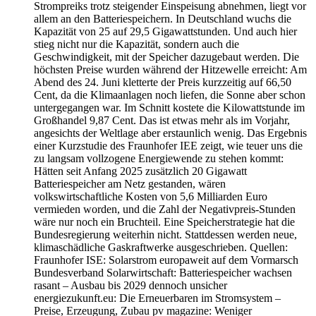
Strompreiks trotz steigender Einspeisung abnehmen, liegt vor
allem an den Batteriespeichern. In Deutschland wuchs die
Kapazität von 25 auf 29,5 Gigawattstunden. Und auch hier
stieg nicht nur die Kapazität, sondern auch die
Geschwindigkeit, mit der Speicher dazugebaut werden. Die
höchsten Preise wurden während der Hitzewelle erreicht: Am
Abend des 24. Juni kletterte der Preis kurzzeitig auf 66,50
Cent, da die Klimaanlagen noch liefen, die Sonne aber schon
untergegangen war. Im Schnitt kostete die Kilowattstunde im
Großhandel 9,87 Cent. Das ist etwas mehr als im Vorjahr,
angesichts der Weltlage aber erstaunlich wenig. Das Ergebnis
einer Kurzstudie des Fraunhofer IEE zeigt, wie teuer uns die
zu langsam vollzogene Energiewende zu stehen kommt:
Hätten seit Anfang 2025 zusätzlich 20 Gigawatt
Batteriespeicher am Netz gestanden, wären
volkswirtschaftliche Kosten von 5,6 Milliarden Euro
vermieden worden, und die Zahl der Negativpreis-Stunden
wäre nur noch ein Bruchteil. Eine Speicherstrategie hat die
Bundesregierung weiterhin nicht. Stattdessen werden neue,
klimaschädliche Gaskraftwerke ausgeschrieben. Quellen:
Fraunhofer ISE: Solarstrom europaweit auf dem Vormarsch
Bundesverband Solarwirtschaft: Batteriespeicher wachsen
rasant – Ausbau bis 2029 dennoch unsicher
energiezukunft.eu: Die Erneuerbaren im Stromsystem –
Preise, Erzeugung, Zubau pv magazine: Weniger