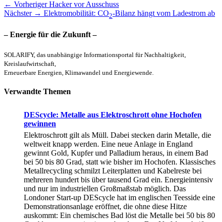
Beitragsnavigation
Vorheriger
← Vorheriger
Hacker vor Ausschuss
Nächster
Beitrag:
Nächster →
Elektromobilität: CO
-Bilanz hängt vom Ladestrom ab
2
Beitrag:
– Energie für die Zukunft –
SOLARIFY, das unabhängige Informationsportal für Nachhaltigkeit,
Kreislaufwirtschaft,
Erneuerbare Energien, Klimawandel und Energiewende.
Verwandte Themen
DEScycle: Metalle aus Elektroschrott ohne Hochofen
gewinnen
Elektroschrott gilt als Müll. Dabei stecken darin Metalle, die
weltweit knapp werden. Eine neue Anlage in England
gewinnt Gold, Kupfer und Palladium heraus, in einem Bad
bei 50 bis 80 Grad, statt wie bisher im Hochofen. Klassisches
Metallrecycling schmilzt Leiterplatten und Kabelreste bei
mehreren hundert bis über tausend Grad ein. Energieintensiv
und nur im industriellen Großmaßstab möglich. Das
Londoner Start-up DEScycle hat im englischen Teesside eine
Demonstrationsanlage eröffnet, die ohne diese Hitze
auskommt: Ein chemisches Bad löst die Metalle bei 50 bis 80