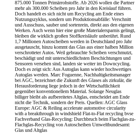
875.000 Tonnen Primärrohstoffe. Ab 2026 wollen die Partner
mehr als 300.000 Scheiben pro Jahr in den Kreislauf führen.
Doch handelt es sich nicht um Recycling am Ende eines
Nutzungszyklus, sondern um Produktionsabfälle: Verschnitt
und Ausschuss, sauber und sortenrein, direkt aus den eigenen
Werken. Auch wenn hier eine große Materialersparnis gelingt,
bleiben die wirklich großen Stoffkreisläufe unberührt. Rund
1,7 Millionen Autoscheiben werden in Deutschland pro Jahr
ausgetauscht, hinzu kommt das Glas aus einer halben Million
verschrotteter Autos. Weil gebrauchte Scheiben verschmutzt,
beschädigt und mit unterschiedlichsten Beschichtungen und
Sensoren versehen sind, landen sie weiter im Downcycling.
Doch es zeigt sich: Aus Autoglas kann wieder hochwertiges
Autoglas werden. Marc Foguenne, Nachhaltigkeitsmanager
bei AGC, bezeichnet die Zukunft des Glases als zirkulär, die
Herausforderung liege jedoch in der Wirtschaftlichkeit
gegenüber konventionellem Material. Solange Neuglas
billiger bleibt als aufbereitetes Altglas, entscheidet am Ende
nicht die Technik, sondern der Preis. Quellen: AGC Glass
Europe: AGC & Reiling accelerate automotive circularity
with a breakthrough in windshield Flat-to-Flat recycling bvse
Fachverband Glas-Recycling: Durchbruch beim Flachglas-zu-
Flachglas-Recycling von Autoscheiben Umweltbundesamt:
Glas und Altglas