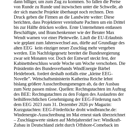
dann billiger, um zum Zug zu kommen. So fallen die Preise
von Runde zu Runde und inzwischen unter die Schwelle, ab
der sich manche Projekte überhaupt noch rechnen. Den
Druck geben die Firmen an die Landwirte weiter: Diese
berichten, dass Projektierer vereinbarte Pachten um ein Drittel
bis zur Hälfte drücken wollen. Erste Unternehmen entlassen
Beschäftigte, und Branchenkenner wie der Berater Max
Wendt warnen vor einer Pleitewelle. Läuft die EU-Erlaubnis
wie geplant zum Jahreswechsel aus, dürfte auf Grundlage des
alten EEG kein einziger neuer Zuschlag mehr vergeben
werden. Ein Nachfolgegesetz bereitet die Bundesregierung
zwar seit Monaten vor. Doch der Entwurf steckt fest, der
Kabinettsbeschluss wurde Woche um Woche verschoben. Die
Präsidentin des Bundesverbands WindEnergie Bärbel
Heidebroek. fordert deshalb notfalls eine „kleine EEG-
Novelle”. Wirtschaftsministerin Katherina Reiche lehnt
bislang größere Ausschreibungsmengen ab, da der Ausbau
zum Netz passen müsse. Quellen: Rechtsgutachten im Auftrag
des BEE: Rechtsgutachten zu den Folgen des Auslaufens der
beihilferechtlichen Genehmigung der EEG-Förderung nach
dem EEG 2023 zum 31. Dezember 2026 pv Magazin:
Kurzgutachten: EEG-Förderlücke droht windbranche.de:
Windenergie-Ausschreibung im Mai erneut stark überzeichnet
– Zuschlagswerte sinken auf Mehrjahrestief iwr: Windkraft-
Zubau in Deutschland zieht durch Offshore-Comeback im