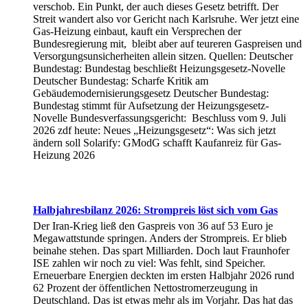
verschob. Ein Punkt, der auch dieses Gesetz betrifft. Der
Streit wandert also vor Gericht nach Karlsruhe. Wer jetzt eine
Gas-Heizung einbaut, kauft ein Versprechen der
Bundesregierung mit, bleibt aber auf teureren Gaspreisen und
Versorgungsunsicherheiten allein sitzen. Quellen: Deutscher
Bundestag: Bundestag beschließt Heizungsgesetz-Novelle
Deutscher Bundestag: Scharfe Kritik am
Gebäudemodernisierungsgesetz Deutscher Bundestag:
Bundestag stimmt für Aufsetzung der Heizungsgesetz-
Novelle Bundesverfassungsgericht: Beschluss vom 9. Juli
2026 zdf heute: Neues „Heizungsgesetz“: Was sich jetzt
ändern soll Solarify: GModG schafft Kaufanreiz für Gas-
Heizung 2026
Halbjahresbilanz 2026: Strompreis löst sich vom Gas
Der Iran-Krieg ließ den Gaspreis von 36 auf 53 Euro je
Megawattstunde springen. Anders der Strompreis. Er blieb
beinahe stehen. Das spart Milliarden. Doch laut Fraunhofer
ISE zahlen wir noch zu viel: Was fehlt, sind Speicher.
Erneuerbare Energien deckten im ersten Halbjahr 2026 rund
62 Prozent der öffentlichen Nettostromerzeugung in
Deutschland. Das ist etwas mehr als im Vorjahr. Das hat das