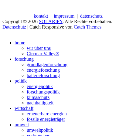
kontakt
|
impressum
|
datenschutz
Copyright © 2026
SOLARIFY
. Alle Rechte vorbehalten.
Datenschutz
| Catch Responsive von
Catch Themes
Nach
oben
home
scrollen
wir über uns
Circular Valley®
forschung
grundlagenforschung
energieforschung
batterieforschung
politik
energiepolitik
forschungspolitik
klimaschutz
nachhaltigkeit
wirtschaft
erneuerbare energien
fossile energieträger
umwelt
umweltpolitik
verbraucher