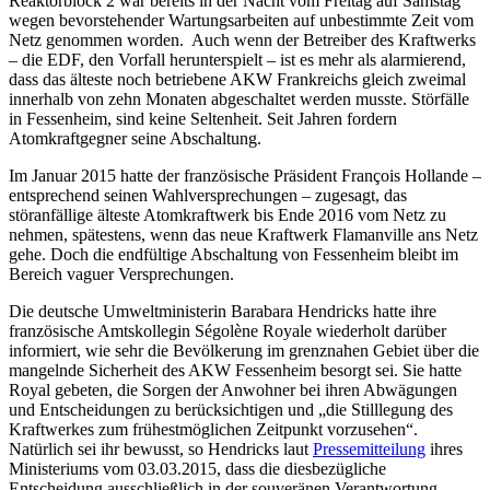
Reaktorblock 2 war bereits in der Nacht vom Freitag auf Samstag
wegen bevorstehender Wartungsarbeiten auf unbestimmte Zeit vom
Netz genommen worden. Auch wenn der Betreiber des Kraftwerks
– die EDF, den Vorfall herunterspielt – ist es mehr als alarmierend,
dass das älteste noch betriebene AKW Frankreichs gleich zweimal
innerhalb von zehn Monaten abgeschaltet werden musste. Störfälle
in Fessenheim, sind keine Seltenheit. Seit Jahren fordern
Atomkraftgegner seine Abschaltung.
Im Januar 2015 hatte der französische Präsident François Hollande –
entsprechend seinen Wahlversprechungen – zugesagt, das
störanfällige älteste Atomkraftwerk bis Ende 2016 vom Netz zu
nehmen, spätestens, wenn das neue Kraftwerk Flamanville ans Netz
gehe. Doch die endfültige Abschaltung von Fessenheim bleibt im
Bereich vaguer Versprechungen.
Die deutsche Umweltministerin Barabara Hendricks hatte ihre
französische Amtskollegin Ségolène Royale wiederholt darüber
informiert, wie sehr die Bevölkerung im grenznahen Gebiet über die
mangelnde Sicherheit des AKW Fessenheim besorgt sei. Sie hatte
Royal gebeten, die Sorgen der Anwohner bei ihren Abwägungen
und Entscheidungen zu berücksichtigen und „die Stilllegung des
Kraftwerkes zum frühestmöglichen Zeitpunkt vorzusehen“.
Natürlich sei ihr bewusst, so Hendricks laut
Pressemitteilung
ihres
Ministeriums vom 03.03.2015, dass die diesbezügliche
Entscheidung ausschließlich in der souveränen Verantwortung