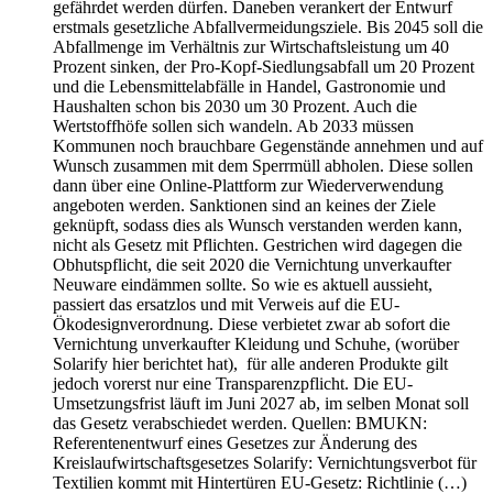
gefährdet werden dürfen. Daneben verankert der Entwurf
erstmals gesetzliche Abfallvermeidungsziele. Bis 2045 soll die
Abfallmenge im Verhältnis zur Wirtschaftsleistung um 40
Prozent sinken, der Pro-Kopf-Siedlungsabfall um 20 Prozent
und die Lebensmittelabfälle in Handel, Gastronomie und
Haushalten schon bis 2030 um 30 Prozent. Auch die
Wertstoffhöfe sollen sich wandeln. Ab 2033 müssen
Kommunen noch brauchbare Gegenstände annehmen und auf
Wunsch zusammen mit dem Sperrmüll abholen. Diese sollen
dann über eine Online-Plattform zur Wiederverwendung
angeboten werden. Sanktionen sind an keines der Ziele
geknüpft, sodass dies als Wunsch verstanden werden kann,
nicht als Gesetz mit Pflichten. Gestrichen wird dagegen die
Obhutspflicht, die seit 2020 die Vernichtung unverkaufter
Neuware eindämmen sollte. So wie es aktuell aussieht,
passiert das ersatzlos und mit Verweis auf die EU-
Ökodesignverordnung. Diese verbietet zwar ab sofort die
Vernichtung unverkaufter Kleidung und Schuhe, (worüber
Solarify hier berichtet hat), für alle anderen Produkte gilt
jedoch vorerst nur eine Transparenzpflicht. Die EU-
Umsetzungsfrist läuft im Juni 2027 ab, im selben Monat soll
das Gesetz verabschiedet werden. Quellen: BMUKN:
Referentenentwurf eines Gesetzes zur Änderung des
Kreislaufwirtschaftsgesetzes Solarify: Vernichtungsverbot für
Textilien kommt mit Hintertüren EU-Gesetz: Richtlinie (…)