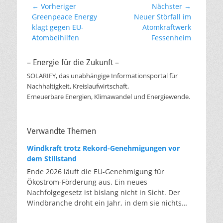
Beitragsnavigation
← Vorheriger
Nächster →
Vorheriger
Nächster
Greenpeace Energy
Neuer Störfall im
Beitrag:
Beitrag:
klagt gegen EU-
Atomkraftwerk
Atombeihilfen
Fessenheim
– Energie für die Zukunft –
SOLARIFY, das unabhängige Informationsportal für
Nachhaltigkeit, Kreislaufwirtschaft,
Erneuerbare Energien, Klimawandel und Energiewende.
Verwandte Themen
Windkraft trotz Rekord-Genehmigungen vor
dem Stillstand
Ende 2026 läuft die EU-Genehmigung für
Ökostrom-Förderung aus. Ein neues
Nachfolgegesetz ist bislang nicht in Sicht. Der
Windbranche droht ein Jahr, in dem sie nichts
Neues anfangen kann. Jahrelang scheiterte die