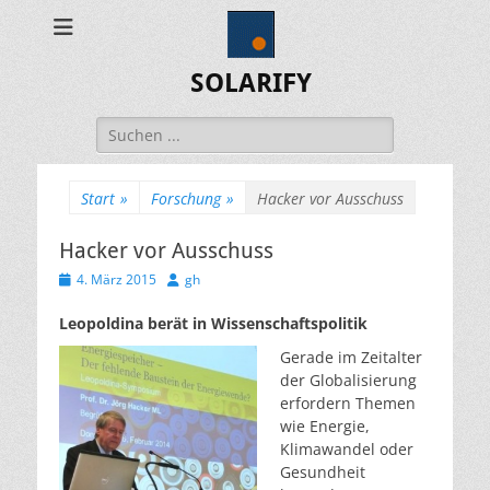
SOLARIFY
Suchen
nach:
Start
»
Forschung
»
Hacker vor Ausschuss
Hacker vor Ausschuss
Veröffentlicht
Autor
4. März 2015
gh
am
Leopoldina berät in Wissenschaftspolitik
Gerade im Zeitalter
der Globalisierung
erfordern Themen
wie Energie,
Klimawandel oder
Gesundheit