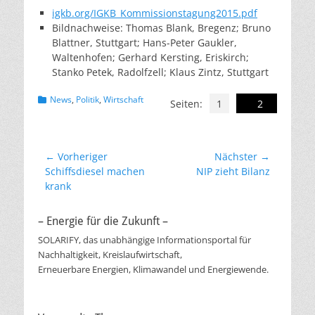
igkb.org/IGKB_Kommissionstagung2015.pdf
Bildnachweise: Thomas Blank, Bregenz; Bruno
Blattner, Stuttgart; Hans-Peter Gaukler,
Waltenhofen; Gerhard Kersting, Eriskirch;
Stanko Petek, Radolfzell; Klaus Zintz, Stuttgart
Kategorien
News
,
Politik
,
Wirtschaft
Seiten:
1
2
Beitragsnavigation
← Vorheriger
Nächster →
Vorheriger
Nächster
Schiffsdiesel machen
NIP zieht Bilanz
Beitrag:
Beitrag:
krank
– Energie für die Zukunft –
SOLARIFY, das unabhängige Informationsportal für
Nachhaltigkeit, Kreislaufwirtschaft,
Erneuerbare Energien, Klimawandel und Energiewende.