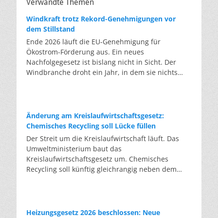
Verwandte Themen
Windkraft trotz Rekord-Genehmigungen vor
dem Stillstand
Ende 2026 läuft die EU-Genehmigung für
Ökostrom-Förderung aus. Ein neues
Nachfolgegesetz ist bislang nicht in Sicht. Der
Windbranche droht ein Jahr, in dem sie nichts
Neues anfangen kann. Jahrelang scheiterte die
Windkraft an schleppenden Genehmigungen.
Dieses Problem hat die Politik tatsächlich gelöst,
die Verfahren laufen heute deutlich schneller. Die
Änderung am Kreislaufwirtschaftsgesetz:
Halbjahresbilanz der Branche bestätigt dieses
Chemisches Recycling soll Lücke füllen
Muster: So viele Windräder wie nie zuvor wurden
Der Streit um die Kreislaufwirtschaft läuft. Das
genehmigt, doch im ersten Halbjahr gingen netto
Umweltministerium baut das
nur rund zwei Gigawatt ans Netz. Der Bestand
Kreislaufwirtschaftsgesetz um. Chemisches
liegt damit bei etwa 70 Gigawatt. Das gesetzliche
Recycling soll künftig gleichrangig neben dem
Zwischenziel von 84 Gigawatt zum Jahresende ist
klassischen Recycling stehen. Die Entsorger sehen
außer Reichweite. Allerdings wächst auch der
hier Gefahren für die Branche. Das
Fördertopf nicht mit, da er gesetzlich gedeckelt
Bundesumweltministerium hat den Entwurf zur
ist. Vor den Ausschreibungen staut sich deshalb
Novelle des Kreislaufwirtschaftsgesetzes (KrWG)
Heizungsgesetz 2026 beschlossen: Neue
eine immer länger werdende Schlange baureifer