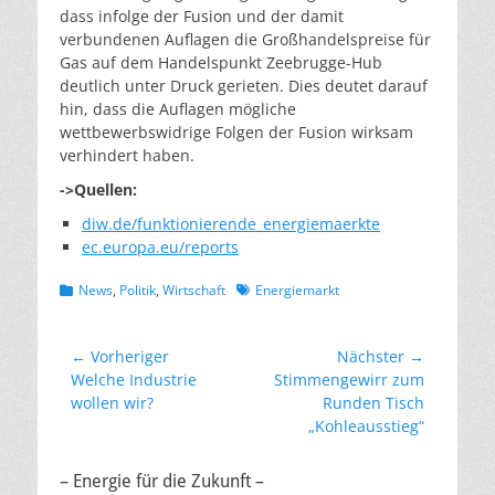
dass infolge der Fusion und der damit
verbundenen Auflagen die Großhandelspreise für
Gas auf dem Handelspunkt Zeebrugge-Hub
deutlich unter Druck gerieten. Dies deutet darauf
hin, dass die Auflagen mögliche
wettbewerbswidrige Folgen der Fusion wirksam
verhindert haben.
->Quellen:
diw.de/funktionierende_energiemaerkte
ec.europa.eu/reports
Kategorien
Schlagworte
News
,
Politik
,
Wirtschaft
Energiemarkt
Beitragsnavigation
← Vorheriger
Nächster →
Vorheriger
Nächster
Welche Industrie
Stimmengewirr zum
Beitrag:
Beitrag:
wollen wir?
Runden Tisch
„Kohleausstieg“
– Energie für die Zukunft –