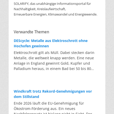
SOLARIFY, das unabhängige Informationsportal für
Nachhaltigkeit, Kreislaufwirtschaft,
Erneuerbare Energien, Klimawandel und Energiewende.
Verwandte Themen
DEScycle: Metalle aus Elektroschrott ohne
Hochofen gewinnen
Elektroschrott gilt als Müll. Dabei stecken darin
Metalle, die weltweit knapp werden. Eine neue
Anlage in England gewinnt Gold, Kupfer und
Palladium heraus, in einem Bad bei 50 bis 80
Grad, statt wie bisher im Hochofen. Klassisches
Metallrecycling schmilzt Leiterplatten und
Kabelreste bei mehreren hundert bis über
tausend Grad ein. Energieintensiv und nur im
Windkraft trotz Rekord-Genehmigungen vor
industriellen Großmaßstab möglich. Das Londoner
dem Stillstand
Start-up DEScycle hat im englischen Teesside eine
Ende 2026 läuft die EU-Genehmigung für
Demonstrationsanlage eröffnet, die ohne diese
Ökostrom-Förderung aus. Ein neues
Hitze auskommt: Ein chemisches Bad löst die
Nachfolgegesetz ist bislang nicht in Sicht. Der