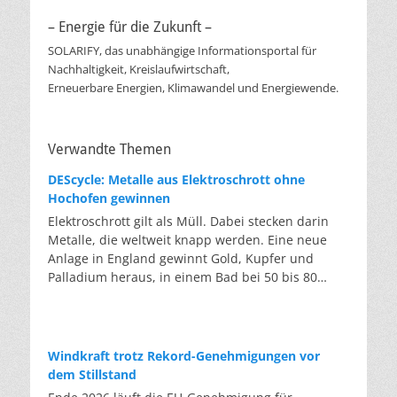
– Energie für die Zukunft –
SOLARIFY, das unabhängige Informationsportal für
Nachhaltigkeit, Kreislaufwirtschaft,
Erneuerbare Energien, Klimawandel und Energiewende.
Verwandte Themen
DEScycle: Metalle aus Elektroschrott ohne
Hochofen gewinnen
Elektroschrott gilt als Müll. Dabei stecken darin
Metalle, die weltweit knapp werden. Eine neue
Anlage in England gewinnt Gold, Kupfer und
Palladium heraus, in einem Bad bei 50 bis 80
Grad, statt wie bisher im Hochofen. Klassisches
Metallrecycling schmilzt Leiterplatten und
Kabelreste bei mehreren hundert bis über
tausend Grad ein. Energieintensiv und nur im
Windkraft trotz Rekord-Genehmigungen vor
industriellen Großmaßstab möglich. Das Londoner
dem Stillstand
Start-up DEScycle hat im englischen Teesside eine