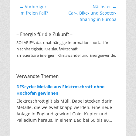
Beitragsnavigation
← Vorheriger
Nächster →
Vorheriger
Nächster
Im freien Fall?
Car-, Bike- und Scooter-
Beitrag:
Beitrag:
Sharing in Europa
– Energie für die Zukunft –
SOLARIFY, das unabhängige Informationsportal für
Nachhaltigkeit, Kreislaufwirtschaft,
Erneuerbare Energien, Klimawandel und Energiewende.
Verwandte Themen
DEScycle: Metalle aus Elektroschrott ohne
Hochofen gewinnen
Elektroschrott gilt als Müll. Dabei stecken darin
Metalle, die weltweit knapp werden. Eine neue
Anlage in England gewinnt Gold, Kupfer und
Palladium heraus, in einem Bad bei 50 bis 80
Grad, statt wie bisher im Hochofen. Klassisches
Metallrecycling schmilzt Leiterplatten und