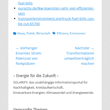
fuel-bills
euractiv.de/lkw-koennten-sehr-viel-effizienter-
sein
transportenvironment.org/truck-fuel-bills-can-
be-cut-€5700
Kategorien
Schlagworte
News
,
Politik
,
Wirtschaft
Effizienz
,
Emissionen
Beitragsnavigation
← Vorheriger
Nächster →
Vorheriger
Nächster
Enormes Strom-
Transformatoren
Beitrag:
Beitrag:
Potenzial von
umweltverträglich
Parkplätzen
machen
– Energie für die Zukunft –
SOLARIFY, das unabhängige Informationsportal für
Nachhaltigkeit, Kreislaufwirtschaft,
Erneuerbare Energien, Klimawandel und Energiewende.
Verwandte Themen