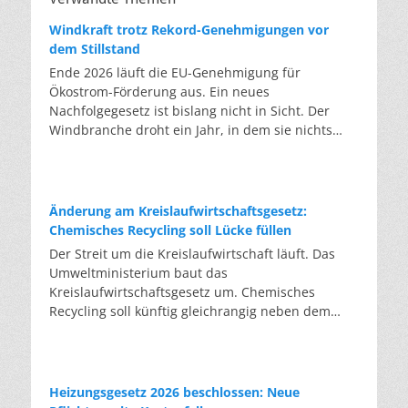
Windkraft trotz Rekord-Genehmigungen vor
dem Stillstand
Ende 2026 läuft die EU-Genehmigung für
Ökostrom-Förderung aus. Ein neues
Nachfolgegesetz ist bislang nicht in Sicht. Der
Windbranche droht ein Jahr, in dem sie nichts
Neues anfangen kann. Jahrelang scheiterte die
Windkraft an schleppenden Genehmigungen.
Dieses Problem hat die Politik tatsächlich gelöst,
die Verfahren laufen heute deutlich schneller. Die
Änderung am Kreislaufwirtschaftsgesetz:
Halbjahresbilanz der Branche bestätigt dieses
Chemisches Recycling soll Lücke füllen
Muster: So viele Windräder wie nie zuvor wurden
Der Streit um die Kreislaufwirtschaft läuft. Das
genehmigt, doch im ersten Halbjahr gingen netto
Umweltministerium baut das
nur rund zwei Gigawatt ans Netz. Der Bestand
Kreislaufwirtschaftsgesetz um. Chemisches
liegt damit bei etwa 70 Gigawatt. Das gesetzliche
Recycling soll künftig gleichrangig neben dem
Zwischenziel von 84 Gigawatt zum Jahresende ist
klassischen Recycling stehen. Die Entsorger sehen
außer Reichweite. Allerdings wächst auch der
hier Gefahren für die Branche. Das
Fördertopf nicht mit, da er gesetzlich gedeckelt
Bundesumweltministerium hat den Entwurf zur
ist. Vor den Ausschreibungen staut sich deshalb
Novelle des Kreislaufwirtschaftsgesetzes (KrWG)
Heizungsgesetz 2026 beschlossen: Neue
eine immer länger werdende Schlange baureifer
in die Anhörung gegeben. Bis zum 7. August