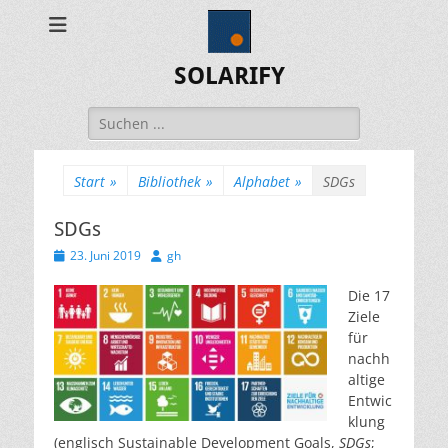
SOLARIFY
Suchen
nach:
Start
»
Bibliothek
»
Alphabet
»
SDGs
SDGs
Veröffentlicht
Autor
23. Juni 2019
gh
am
Die 17
Ziele
für
nachh
altige
Entwic
klung
(englisch
Sustainable Development Goals
,
SDGs
;