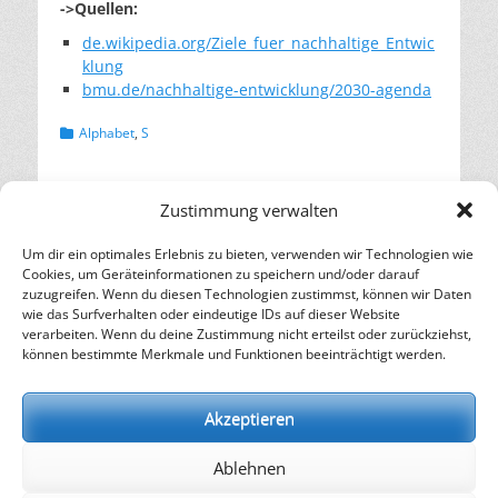
->Quellen:
de.wikipedia.org/Ziele_fuer_nachhaltige_Entwic
klung
bmu.de/nachhaltige-entwicklung/2030-agenda
Kategorien
Alphabet
,
S
Beitragsnavigation
← Vorheriger
Nächster →
Zustimmung verwalten
Vorheriger
Nächster
Lesehinweis:
Viele Worte, wenig
Beitrag:
Beitrag:
„Klimawandel zerreißt
Taten: UN-
Um dir ein optimales Erlebnis zu bieten, verwenden wir Technologien wie
Ölindustrie“
Nachhaltigkeitsziele
Cookies, um Geräteinformationen zu speichern und/oder darauf
könnten scheitern
zuzugreifen. Wenn du diesen Technologien zustimmst, können wir Daten
wie das Surfverhalten oder eindeutige IDs auf dieser Website
verarbeiten. Wenn du deine Zustimmung nicht erteilst oder zurückziehst,
– Energie für die Zukunft –
können bestimmte Merkmale und Funktionen beeinträchtigt werden.
SOLARIFY, das unabhängige Informationsportal für
Nachhaltigkeit, Kreislaufwirtschaft,
Akzeptieren
Erneuerbare Energien, Klimawandel und Energiewende.
Ablehnen
kontakt
|
impressum
|
datenschutz