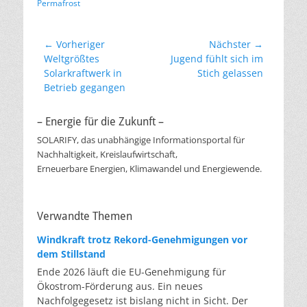
Permafrost
Beitragsnavigation
← Vorheriger
Nächster →
Vorheriger
Nächster
Weltgrößtes
Jugend fühlt sich im
Beitrag:
Beitrag:
Solarkraftwerk in
Stich gelassen
Betrieb gegangen
– Energie für die Zukunft –
SOLARIFY, das unabhängige Informationsportal für
Nachhaltigkeit, Kreislaufwirtschaft,
Erneuerbare Energien, Klimawandel und Energiewende.
Verwandte Themen
Windkraft trotz Rekord-Genehmigungen vor
dem Stillstand
Ende 2026 läuft die EU-Genehmigung für
Ökostrom-Förderung aus. Ein neues
Nachfolgegesetz ist bislang nicht in Sicht. Der