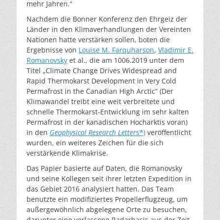
mehr Jahren.“
Nachdem die Bonner Konferenz den Ehrgeiz der
Länder in den Klimaverhandlungen der Vereinten
Nationen hatte verstärken sollen, boten die
Ergebnisse von
Louise M. Farquharson
,
Vladimir E.
Romanovsky
et al., die am 1006.2019 unter dem
Titel „Climate Change Drives Widespread and
Rapid Thermokarst Development in Very Cold
Permafrost in the Canadian High Arctic“ (Der
Klimawandel treibt eine weit verbreitete und
schnelle Thermokarst-Entwicklung im sehr kalten
Permafrost in der kanadischen Hocharktis voran)
in den
Geophysical Research Letter
s*)
veröffentlicht
wurden, ein weiteres Zeichen für die sich
verstärkende Klimakrise.
Das Papier basierte auf Daten, die Romanovsky
und seine Kollegen seit ihrer letzten Expedition in
das Gebiet 2016 analysiert hatten. Das Team
benutzte ein modifiziertes Propellerflugzeug, um
außergewöhnlich abgelegene Orte zu besuchen,
darunter eine verlassene Radarbasis aus der Zeit