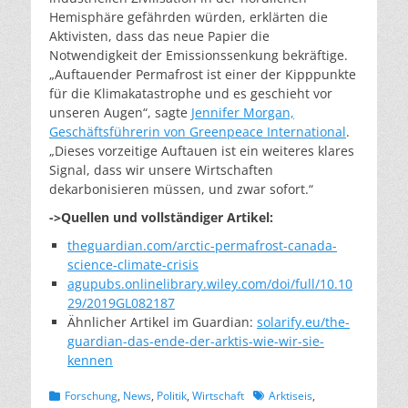
Hemisphäre gefährden würden, erklärten die
Aktivisten, dass das neue Papier die
Notwendigkeit der Emissionssenkung bekräftige.
„Auftauender Permafrost ist einer der Kipppunkte
für die Klimakatastrophe und es geschieht vor
unseren Augen“, sagte
Jennifer Morgan,
Geschäftsführerin von Greenpeace International
.
„Dieses vorzeitige Auftauen ist ein weiteres klares
Signal, dass wir unsere Wirtschaften
dekarbonisieren müssen, und zwar sofort.“
->Quellen und vollständiger Artikel:
theguardian.com/arctic-permafrost-canada-
science-climate-crisis
agupubs.onlinelibrary.wiley.com/doi/full/10.10
29/2019GL082187
Ähnlicher Artikel im Guardian:
solarify.eu/the-
guardian-das-ende-der-arktis-wie-wir-sie-
kennen
Kategorien
Schlagworte
Forschung
,
News
,
Politik
,
Wirtschaft
Arktiseis
,