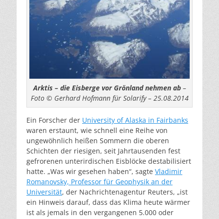
Arktis – die Eisberge vor Grönland nehmen ab
–
Foto © Gerhard Hofmann für Solarify – 25.08.2014
Ein Forscher der
University of Alaska in Fairbanks
waren erstaunt, wie schnell eine Reihe von
ungewöhnlich heißen Sommern die oberen
Schichten der riesigen, seit Jahrtausenden fest
gefrorenen unterirdischen Eisblöcke destabilisiert
hatte. „Was wir gesehen haben“, sagte
Vladimir
Romanovsky, Professor für Geophysik an der
Universität
, der Nachrichtenagentur Reuters, „ist
ein Hinweis darauf, dass das Klima heute wärmer
ist als jemals in den vergangenen 5.000 oder