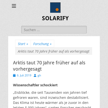
SOLARIFY
Suchen
nach:
Start
»
Forschung
»
Arktis taut 70 Jahre früher auf als vorhergesagt
Arktis taut 70 Jahre früher auf als
vorhergesagt
Veröffentlicht
Autor
6. Juli 2019
gh
am
Wissenschaftler schockiert
„Eisblöcke, die seit Tausenden von Jahren tief
gefroren waren, sind inzwischen destabilisiert.
Das Klima ist heute wärmer als je zuvor in den
letzten 5.000 Jahren“, sagten Forscher geschockt