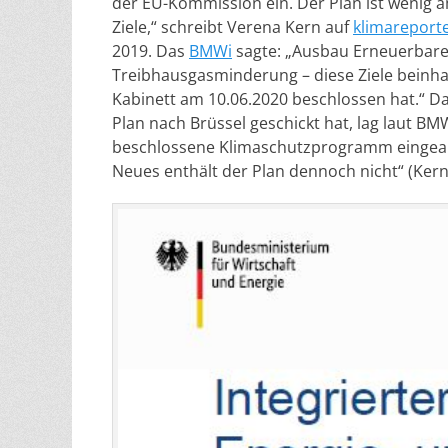
der EU-Kommission ein. Der Plan ist wenig a
Ziele,“ schreibt Verena Kern auf
klimareport
2019. Das
BMWi
sagte: „Ausbau Erneuerbarer
Treibhausgasminderung – diese Ziele beinhal
Kabinett am 10.06.2020 beschlossen hat.“ Das
Plan nach Brüssel geschickt hat, lag laut B
beschlossene Klimaschutzprogramm eingearbe
Neues enthält der Plan dennoch nicht“ (Kern)