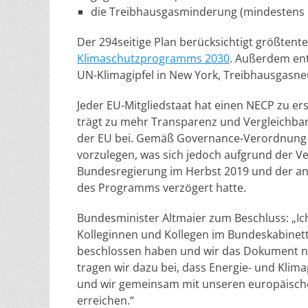
die Treibhausgasminderung (mindestens 5
Der 294seitige Plan berücksichtigt größten
Klimaschutzprogramms 2030
. Außerdem ent
UN-Klimagipfel in
New York
, Treibhausgasneut
Jeder EU-Mitgliedstaat hat einen NECP zu er
trägt zu mehr Transparenz und Vergleichbark
der EU bei. Gemäß Governance-Verordnung w
vorzulegen, was sich jedoch aufgrund der V
Bundesregierung im Herbst 2019 und der 
des Programms verzögert hatte.
Bundesminister Altmaier zum Beschluss: „Ic
Kolleginnen und Kollegen im Bundeskabinett
beschlossen haben und wir das Dokument 
tragen wir dazu bei, dass Energie- und Klima
und wir gemeinsam mit unseren europäischen
erreichen.“