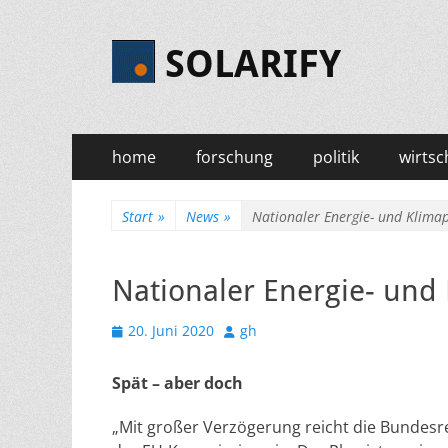
SOLARIFY
Primäres
Zum
home
forschung
politik
wirtsc
Inhalt
Menü
springen
Start
»
News
»
Nationaler Energie- und Klima
Nationaler Energie- und
Veröffentlicht
Autor
20. Juni 2020
gh
am
Spät – aber doch
„Mit großer Verzögerung reicht die Bundesre