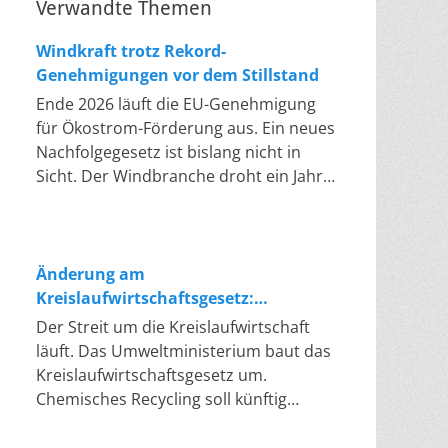
Verwandte Themen
Windkraft trotz Rekord-
Genehmigungen vor dem Stillstand
Ende 2026 läuft die EU-Genehmigung
für Ökostrom-Förderung aus. Ein neues
Nachfolgegesetz ist bislang nicht in
Sicht. Der Windbranche droht ein Jahr,
in dem sie nichts Neues anfangen kann.
Jahrelang scheiterte die Windkraft an
schleppenden Genehmigungen. Dieses
Problem hat die Politik tatsächlich
Änderung am
gelöst, die Verfahren laufen heute
Kreislaufwirtschaftsgesetz:
deutlich schneller. Die Halbjahresbilanz
Chemisches Recycling soll Lücke
Der Streit um die Kreislaufwirtschaft
der Branche bestätigt dieses Muster:
füllen
läuft. Das Umweltministerium baut das
So viele Windräder wie nie zuvor
Kreislaufwirtschaftsgesetz um.
wurden genehmigt, doch im ersten
Chemisches Recycling soll künftig
Halbjahr gingen netto nur rund zwei
gleichrangig neben dem klassischen
Gigawatt ans Netz. Der Bestand liegt
Recycling stehen. Die Entsorger sehen