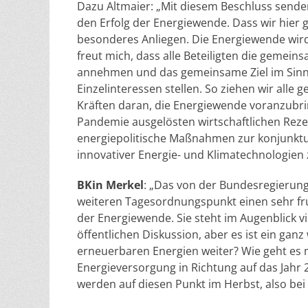
Dazu Altmaier: „Mit diesem Beschluss sende
den Erfolg der Energiewende. Dass wir hier
besonderes Anliegen. Die Energiewende wird
freut mich, dass alle Beteiligten die geme
annehmen und das gemeinsame Ziel im Sinn
Einzelinteressen stellen. So ziehen wir all
Kräften daran, die Energiewende voranzubr
Pandemie ausgelösten wirtschaftlichen Reze
energiepolitische Maßnahmen zur konjunktu
innovativer Energie- und Klimatechnologien
BKin Merkel
: „Das von der Bundesregierung
weiteren Tagesordnungspunkt einen sehr f
der Energiewende. Sie steht im Augenblick v
öffentlichen Diskussion, aber es ist ein ga
erneuerbaren Energien weiter? Wie geht es 
Energieversorgung in Richtung auf das Jahr 2
werden auf diesen Punkt im Herbst, also b