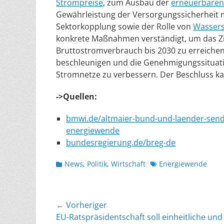
Strompreise
, zum Ausbau der
erneuerbaren
Gewährleistung der Versorgungssicherheit
Sektorkopplung sowie der Rolle von
Wassers
konkrete Maßnahmen verständigt, um das Zi
Bruttostromverbrauch bis 2030 zu erreiche
beschleunigen und die Genehmigungssituat
Stromnetze zu verbessern. Der Beschluss k
->Quellen:
bmwi.de/altmaier-bund-und-laender-sende
energiewende
bundesregierung.de/breg-de
Kategorien
Schlagworte
News
,
Politik
,
Wirtschaft
Energiewende
Beitragsnavigation
← Vorheriger
Vorheriger
EU-Ratspräsidentschaft soll einheitliche und