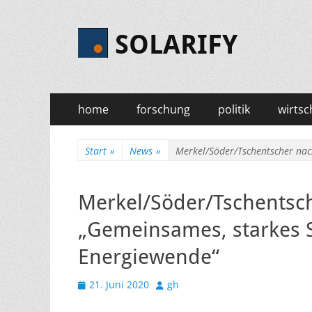
SOLARIFY
Primäres
Zum
home
forschung
politik
wirtsc
Inhalt
Menü
springen
Start
»
News
»
Merkel/Söder/Tschentscher nac
Merkel/Söder/Tschentsc
„Gemeinsames, starkes S
Energiewende“
Veröffentlicht
Autor
21. Juni 2020
gh
am