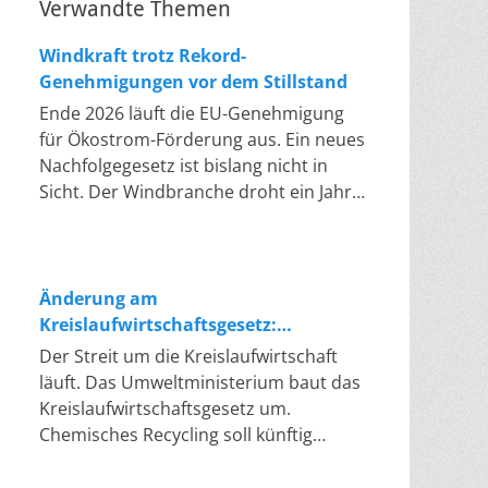
Verwandte Themen
Windkraft trotz Rekord-
Genehmigungen vor dem Stillstand
Ende 2026 läuft die EU-Genehmigung
für Ökostrom-Förderung aus. Ein neues
Nachfolgegesetz ist bislang nicht in
Sicht. Der Windbranche droht ein Jahr,
in dem sie nichts Neues anfangen kann.
Jahrelang scheiterte die Windkraft an
schleppenden Genehmigungen. Dieses
Problem hat die Politik tatsächlich
Änderung am
gelöst, die Verfahren laufen heute
Kreislaufwirtschaftsgesetz:
deutlich schneller. Die Halbjahresbilanz
Chemisches Recycling soll Lücke
Der Streit um die Kreislaufwirtschaft
der Branche bestätigt dieses Muster:
füllen
läuft. Das Umweltministerium baut das
So viele Windräder wie nie zuvor
Kreislaufwirtschaftsgesetz um.
wurden genehmigt, doch im ersten
Chemisches Recycling soll künftig
Halbjahr gingen netto nur rund zwei
gleichrangig neben dem klassischen
Gigawatt ans Netz. Der Bestand liegt
Recycling stehen. Die Entsorger sehen