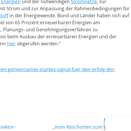
 Energien
und der notwendigen
Stromnetze
, zur
 mit Strom und zur Anpassung der Rahmenbedingungen für
toff
in der Energiewende. Bund und Länder haben sich auf
el von 65 Prozent erneuerbaren Energien am
n, Planungs- und Genehmigungsverfahren zu
ion beim Ausbau der erneuerbaren Energien und der
ann
hier
abgerufen werden.“
n-gemeinsames-starkes-signal-fuer-den-erfolg-der-
Nächster →
Nächster
 sektor-
„Vom Abschotten zum Vorbeugen“