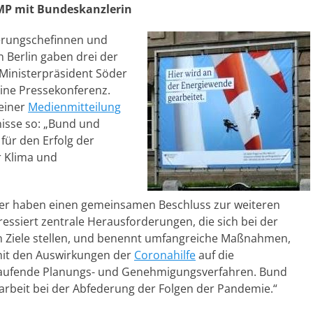
 MP mit Bundeskanzlerin
erungschefinnen und
n Berlin gaben drei der
Ministerpräsident Söder
ine Pressekonferenz.
einer
Medienmitteilung
isse so: „Bund und
für den Erfolg der
r Klima und
r haben einen gemeinsamen Beschluss zur weiteren
ressiert zentrale Herausforderungen, die sich bei der
en Ziele stellen, und benennt umfangreiche Maßnahmen,
 mit den Auswirkungen der
Coronahilfe
auf die
f laufende Planungs- und Genehmigungsverfahren. Bund
rbeit bei der Abfederung der Folgen der Pandemie.“