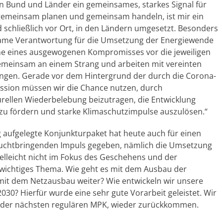
n Bund und Länder ein gemeinsames, starkes Signal für
 gemeinsam planen und gemeinsam handeln, ist mir ein
 schließlich vor Ort, in den Ländern umgesetzt. Besonders
insame Verantwortung für die Umsetzung der Energiewende
e eines ausgewogenen Kompromisses vor die jeweiligen
e gemeinsam an einem Strang und arbeiten mit vereinten
ingen. Gerade vor dem Hintergrund der durch die Corona-
ssion müssen wir die Chance nutzen, durch
rellen Wiederbelebung beizutragen, die Entwicklung
 zu fördern und starke Klimaschutzimpulse auszulösen.“
 aufgelegte Konjunkturpaket hat heute auch für einen
ruchtbringenden Impuls gegeben, nämlich die Umsetzung
ielleicht nicht im Fokus des Geschehens und der
nz wichtiges Thema. Wie geht es mit dem Ausbau der
mit dem Netzausbau weiter? Wie entwickeln wir unsere
030? Hierfür wurde eine sehr gute Vorarbeit geleistet. Wir
ei der nächsten regulären MPK, wieder zurückkommen.