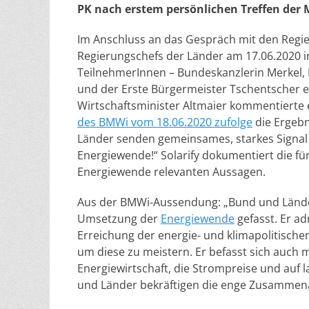
PK nach erstem persönlichen Treffen der
Im Anschluss an das Gespräch mit den Regi
Regierungschefs der Länder am 17.06.2020
i
TeilnehmerInnen –
Bundeskanzlerin Merkel, 
und der Erste Bürgermeister Tschentscher e
Wirtschaftsminister
Altmaier kommentierte 
des BMWi vom 18.06.2020 zufolge
die Ergebn
Länder senden gemeinsames, starkes Signal 
Energiewende!“ Solarify dokumentiert die fü
Energiewende relevanten Aussagen.
Aus der BMWi-Aussendung: „Bund und Lände
Umsetzung der
Energiewende
gefasst. Er ad
Erreichung der energie- und klimapolitisch
um diese zu meistern. Er befasst sich auch
Energiewirtschaft, die Strompreise und au
und Länder bekräftigen die enge Zusammena