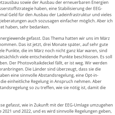
Netzausbau sowie der Ausbau der erneuerbaren Energien
serstoffstrategie haben, eine Stabilisierung der EEG-
al Geld für den Ausbau der Ladeinfrastruktur und vieles
ieberatungen auch sozusagen einfacher möglich. Aber ich
tet haben, sehr bedanken.
 Energiewende gefasst. Das Thema hatten wir uns im März
mmen. Das ist jetzt, drei Monate später, auf sehr gute
e Punkte, die im März noch nicht ganz klar waren, sind
atsächlich viele entscheidende Punkte beschlossen. Es soll
n. Der Photovoltaikdeckel fällt, er ist weg. Wir werden
anbringen. Die Länder sind überzeugt, dass sie die
aben eine sinnvolle Abstandsregelung, eine Opt-in-
 die einheitliche Regelung in Anspruch nehmen. Aber
tandsregelung so zu treffen, wie sie nötig ist, damit die
se gefasst, wie in Zukunft mit der EEG-Umlage umzugehen
e 2021 und 2022, und es wird sinnvolle Regelungen geben,