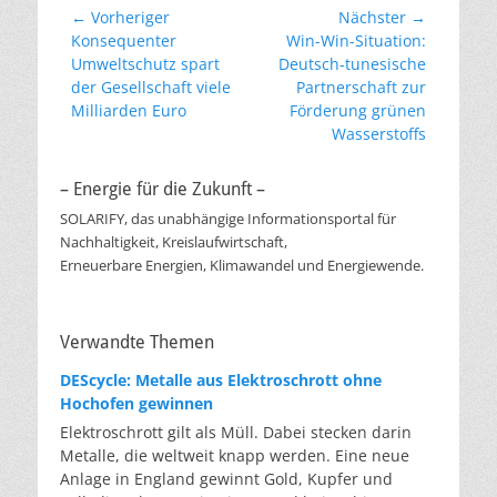
Beitragsnavigation
← Vorheriger
Nächster →
Vorheriger
Nächster
Konsequenter
Win-Win-Situation:
Beitrag:
Beitrag:
Umweltschutz spart
Deutsch-tunesische
der Gesellschaft viele
Partnerschaft zur
Milliarden Euro
Förderung grünen
Wasserstoffs
– Energie für die Zukunft –
SOLARIFY, das unabhängige Informationsportal für
Nachhaltigkeit, Kreislaufwirtschaft,
Erneuerbare Energien, Klimawandel und Energiewende.
Verwandte Themen
DEScycle: Metalle aus Elektroschrott ohne
Hochofen gewinnen
Elektroschrott gilt als Müll. Dabei stecken darin
Metalle, die weltweit knapp werden. Eine neue
Anlage in England gewinnt Gold, Kupfer und