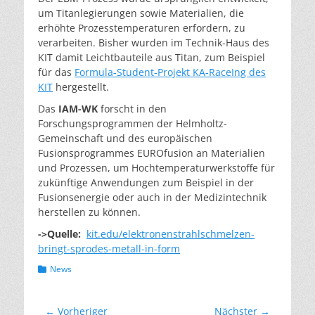
um Titanlegierungen sowie Materialien, die
erhöhte Prozesstemperaturen erfordern, zu
verarbeiten. Bisher wurden im Technik-Haus des
KIT damit Leichtbauteile aus Titan, zum Beispiel
für das
Formula-Student-Projekt KA-RaceIng des
KIT
hergestellt.
Das
IAM-WK
forscht in den
Forschungsprogrammen der Helmholtz-
Gemeinschaft und des europäischen
Fusionsprogrammes EUROfusion an Materialien
und Prozessen, um Hochtemperaturwerkstoffe für
zukünftige Anwendungen zum Beispiel in der
Fusionsenergie oder auch in der Medizintechnik
herstellen zu können.
->Quelle:
kit.edu/elektronenstrahlschmelzen-
bringt-sprodes-metall-in-form
Kategorien
News
Beitragsnavigation
← Vorheriger
Nächster →