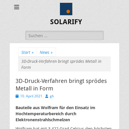
SOLARIFY
Suchen
nach:
Start
»
News
»
3D-Druck-Verfahren bringt sprödes Metall in
Form
3D-Druck-Verfahren bringt sprödes
Metall in Form
Veröffentlicht
Autor
10. April 2021
gh
am
Bauteile aus Wolfram für den Einsatz im
Hochtemperaturbereich durch
Elektronenstrahlschmelzen
Wolfram hat mit 3.422 Grad Celsius den höchsten