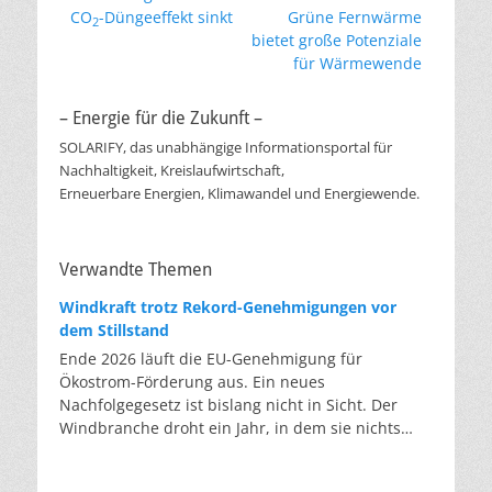
Vorheriger
Nächster
CO
-Düngeeffekt sinkt
Grüne Fernwärme
2
Beitrag:
Beitrag:
bietet große Potenziale
für Wärmewende
– Energie für die Zukunft –
SOLARIFY, das unabhängige Informationsportal für
Nachhaltigkeit, Kreislaufwirtschaft,
Erneuerbare Energien, Klimawandel und Energiewende.
Verwandte Themen
Windkraft trotz Rekord-Genehmigungen vor
dem Stillstand
Ende 2026 läuft die EU-Genehmigung für
Ökostrom-Förderung aus. Ein neues
Nachfolgegesetz ist bislang nicht in Sicht. Der
Windbranche droht ein Jahr, in dem sie nichts
Neues anfangen kann. Jahrelang scheiterte die
Windkraft an schleppenden Genehmigungen.