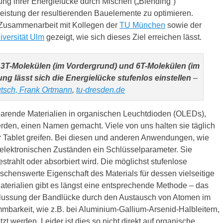
ng ihrer Energielücke durch Mischen („Blending“)
Leistung der resultierenden Bauelemente zu optimieren.
Zusammenarbeit mit Kollegen der
TU München
sowie der
iversität Ulm
gezeigt, wie sich dieses Ziel erreichen lässt.
 3T-Molekülen (im Vordergrund) und 6T-Molekülen (im
ng lässt sich die Energielücke stufenlos einstellen
–
tsch, Frank Ortmann
,
tu-dresden.de
parende Materialien in organischen Leuchtdioden (OLEDs),
erden, einen Namen gemacht. Viele von uns halten sie täglich
r Tablet greifen. Bei diesen und anderen Anwendungen, wie
n elektronischen Zuständen ein Schlüsselparameter. Sie
trahlt oder absorbiert wird. Die möglichst stufenlose
nschenswerte Eigenschaft des Materials für dessen vielseitige
terialien gibt es längst eine entsprechende Methode – das
nflussung der Bandlücke durch den Austausch von Atomen im
mmbarkeit, wie z.B. bei Aluminium-Gallium-Arsenid-Halbleitern,
t werden. Leider ist dies so nicht direkt auf organische