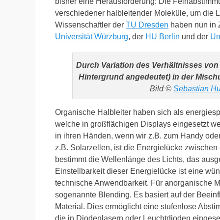
bisher eine Herausforderung: Die Feinabstimmu
verschiedener halbleitender Moleküle, um die 
Wissenschaftler der
TU Dresden
haben nun in 
Universität Würzburg
, der
HU Berlin
und der
Un
Durch Variation des Verhältnisses von
Hintergrund angedeutet) in der Mischu
Bild ©
Sebastian Hu
Organische Halbleiter haben sich als energies
welche in großflächigen Displays eingesetzt w
in ihren Händen, wenn wir z.B. zum Handy ode
z.B. Solarzellen, ist die Energielücke zwische
bestimmt die Wellenlänge des Lichts, das ausges
Einstellbarkeit dieser Energielücke ist eine wü
technische Anwendbarkeit. Für anorganische Ma
sogenannte Blending. Es basiert auf der Beei
Material. Dies ermöglicht eine stufenlose Absti
die in Diodenlasern oder Leuchtdioden eingesetz