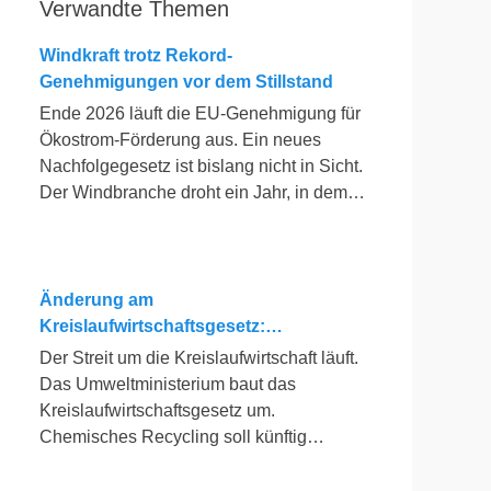
Verwandte Themen
Windkraft trotz Rekord-
Genehmigungen vor dem Stillstand
Ende 2026 läuft die EU-Genehmigung für
Ökostrom-Förderung aus. Ein neues
Nachfolgegesetz ist bislang nicht in Sicht.
Der Windbranche droht ein Jahr, in dem
sie nichts Neues anfangen kann.
Jahrelang scheiterte die Windkraft an
schleppenden Genehmigungen. Dieses
Problem hat die Politik tatsächlich gelöst,
Änderung am
die Verfahren laufen heute deutlich
Kreislaufwirtschaftsgesetz:
schneller. Die Halbjahresbilanz der
Chemisches Recycling soll Lücke
Der Streit um die Kreislaufwirtschaft läuft.
Branche bestätigt dieses Muster: So viele
füllen
Das Umweltministerium baut das
Windräder wie nie zuvor wurden
Kreislaufwirtschaftsgesetz um.
genehmigt, doch im ersten Halbjahr
Chemisches Recycling soll künftig
gingen netto nur rund zwei Gigawatt ans
gleichrangig neben dem klassischen
Netz. Der Bestand liegt damit bei etwa 70
Recycling stehen. Die Entsorger sehen