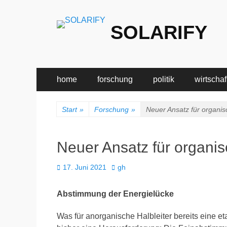
SOLARIFY
Primäres
Zum
home
forschung
politik
wirtschaf
Inhalt
Menü
springen
Start
»
Forschung
»
Neuer Ansatz für organis
Neuer Ansatz für organis
Veröffentlicht
Autor
17. Juni 2021
gh
am
Abstimmung der Energielücke
Was für anorganische Halbleiter bereits eine eta