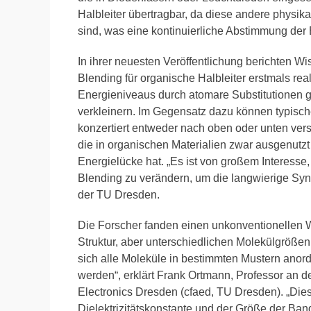
Halbleiter übertragbar, da diese andere physi
sind, was eine kontinuierliche Abstimmung der
In ihrer neuesten Veröffentlichung berichten Wis
Blending für organische Halbleiter erstmals rea
Energieniveaus durch atomare Substitutionen 
verkleinern. Im Gegensatz dazu können typisch
konzertiert entweder nach oben oder unten ver
die in organischen Materialien zwar ausgenutzt
Energielücke hat. „Es ist von großem Interesse
Blending zu verändern, um die langwierige Syn
der TU Dresden.
Die Forscher fanden einen unkonventionellen W
Struktur, aber unterschiedlichen Molekülgrößen
sich alle Moleküle in bestimmten Mustern anor
werden“, erklärt Frank Ortmann, Professor an 
Electronics Dresden (cfaed, TU Dresden). „Die
Dielektrizitätskonstante und der Größe der Ban