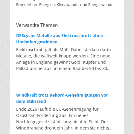
Erneuerbare Energien, Klimawandel und Energiewende.
Verwandte Themen
DEScycle: Metalle aus Elektroschrott ohne
Hochofen gewinnen
Elektroschrott gilt als Müll. Dabei stecken darin
Metalle, die weltweit knapp werden. Eine neue
Anlage in England gewinnt Gold, Kupfer und
Palladium heraus, in einem Bad bei 50 bis 80
Grad, statt wie bisher im Hochofen. Klassisches
Metallrecycling schmilzt Leiterplatten und
Kabelreste bei mehreren hundert bis über
tausend Grad ein. Energieintensiv und nur im
Windkraft trotz Rekord-Genehmigungen vor
industriellen Großmaßstab möglich. Das Londoner
dem Stillstand
Start-up DEScycle hat im englischen Teesside eine
Ende 2026 läuft die EU-Genehmigung für
Demonstrationsanlage eröffnet, die ohne diese
Ökostrom-Förderung aus. Ein neues
Hitze auskommt: Ein chemisches Bad löst die
Nachfolgegesetz ist bislang nicht in Sicht. Der
Metalle bei 50 bis 80 Grad heraus, statt sie
Windbranche droht ein Jahr, in dem sie nichts
einzuschmelzen. Das Verfahren heißt Iono-