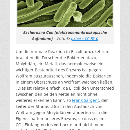
Escherichia Coli (elektronenmikroskopische
Aufnahme)
– Foto ©
pxhere CC BY 0
Um die normale Reaktion in E. coli umzukehren,
brachten die Forscher die Bakterien dazu,
Molybdän, ein Metall, das normalerweise ein
wichtiger Bestandteil des Enzyms ist, gegen
Wolfram auszutauschen, indem sie die Bakterien
in einem Überschuss an Wolfram wachsen ließen.
„Dies ist relativ einfach, da E. coli den Unterschied
zwischen den beiden Metallen nicht ohne
weiteres erkennen kann“, so
Frank Sargent
, der
Leiter der Studie. „Durch den Austausch von
Wolfram gegen Molybdän veränderten sich die
Eigenschaften unseres Enzyms, so dass es im
CO
-Einfangmodus verharrte und nicht mehr
2