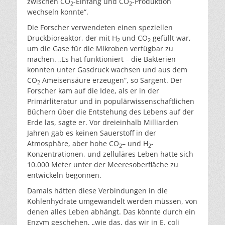
zwischen CO
-Einfang und CO
-Produktion
2
2
wechseln konnte“.
Die Forscher verwendeten einen speziellen
Druckbioreaktor, der mit H
und CO
gefüllt war,
2
2
um die Gase für die Mikroben verfügbar zu
machen. „Es hat funktioniert – die Bakterien
konnten unter Gasdruck wachsen und aus dem
CO
Ameisensäure erzeugen“, so Sargent. Der
2
Forscher kam auf die Idee, als er in der
Primärliteratur und in populärwissenschaftlichen
Büchern über die Entstehung des Lebens auf der
Erde las, sagte er. Vor dreieinhalb Milliarden
Jahren gab es keinen Sauerstoff in der
Atmosphäre, aber hohe CO
– und H
-
2
2
Konzentrationen, und zelluläres Leben hatte sich
10.000 Meter unter der Meeresoberfläche zu
entwickeln begonnen.
Damals hätten diese Verbindungen in die
Kohlenhydrate umgewandelt werden müssen, von
denen alles Leben abhängt. Das könnte durch ein
Enzym geschehen, „wie das, das wir in E. coli