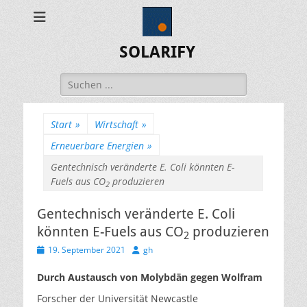
SOLARIFY
Suchen
nach:
Start
»
Wirtschaft
»
Erneuerbare Energien
»
Gentechnisch veränderte E. Coli könnten E-
Fuels aus CO
produzieren
2
Gentechnisch veränderte E. Coli
könnten E-Fuels aus CO
produzieren
2
Veröffentlicht
Autor
19. September 2021
gh
am
Durch Austausch von Molybdän gegen Wolfram
Forscher der Universität Newcastle