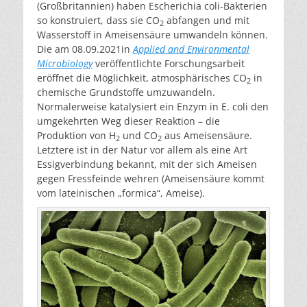
(Großbritannien) haben Escherichia coli-Bakterien
so konstruiert, dass sie CO
abfangen und mit
2
Wasserstoff in Ameisensäure umwandeln können.
Die am 08.09.2021in
Applied and Environmental
Microbiology
veröffentlichte Forschungsarbeit
eröffnet die Möglichkeit, atmosphärisches CO
in
2
chemische Grundstoffe umzuwandeln.
Normalerweise katalysiert ein Enzym in E. coli den
umgekehrten Weg dieser Reaktion – die
Produktion von H
und CO
aus Ameisensäure.
2
2
Letztere ist in der Natur vor allem als eine Art
Essigverbindung bekannt, mit der sich Ameisen
gegen Fressfeinde wehren (Ameisensäure kommt
vom lateinischen „formica“, Ameise).