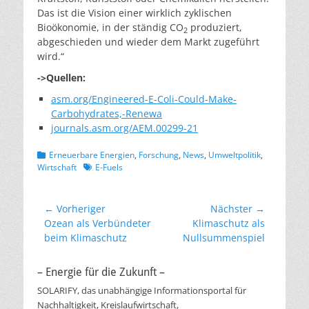
Das ist die Vision einer wirklich zyklischen
Bioökonomie, in der ständig CO
produziert,
2
abgeschieden und wieder dem Markt zugeführt
wird.“
->Quellen:
asm.org/Engineered-E-Coli-Could-Make-
Carbohydrates,-Renewa
journals.asm.org/AEM.00299-21
Kategorien
Erneuerbare Energien
,
Forschung
,
News
,
Umweltpolitik
,
Schlagworte
Wirtschaft
E-Fuels
Beitragsnavigation
← Vorheriger
Nächster →
Vorheriger
Nächster
Ozean als Verbündeter
Klimaschutz als
Beitrag:
Beitrag:
beim Klimaschutz
Nullsummenspiel
– Energie für die Zukunft –
SOLARIFY, das unabhängige Informationsportal für
Nachhaltigkeit, Kreislaufwirtschaft,