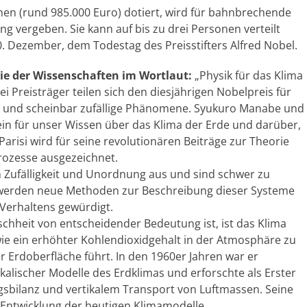
nen (rund 985.000 Euro) dotiert, wird für bahnbrechende
g vergeben. Sie kann auf bis zu drei Personen verteilt
 Dezember, dem Todestag des Preisstifters Alfred Nobel.
e der Wissenschaften im Wortlaut:
„Physik für das Klima
Preisträger teilen sich den diesjährigen Nobelpreis für
he und scheinbar zufällige Phänomene. Syukuro Manabe und
n für unser Wissen über das Klima der Erde und darüber,
Parisi wird für seine revolutionären Beiträge zur Theorie
rozesse ausgezeichnet.
 Zufälligkeit und Unordnung aus und sind schwer zu
s werden neue Methoden zur Beschreibung dieser Systeme
 Verhaltens gewürdigt.
chheit von entscheidender Bedeutung ist, ist das Klima
ie ein erhöhter Kohlendioxidgehalt in der Atmosphäre zu
 Erdoberfläche führt. In den 1960er Jahren war er
kalischer Modelle des Erdklimas und erforschte als Erster
sbilanz und vertikalem Transport von Luftmassen. Seine
 Entwicklung der heutigen Klimamodelle.