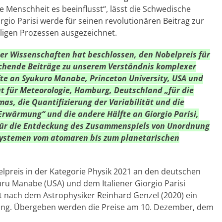
 Menschheit es beeinflusst“, lässt die Schwedische
gio Parisi werde für seinen revolutionären Beitrag zur
ligen Prozessen ausgezeichnet.
er Wissenschaften hat beschlossen, den Nobelpreis für
echende Beiträge zu unserem Verständnis komplexer
fte an Syukuro Manabe, Princeton University, USA und
t für Meteorologie, Hamburg, Deutschland „für die
as, die Quantifizierung der Variabilität und die
Erwärmung“ und die andere Hälfte an Giorgio Parisi,
 „für die Entdeckung des Zusammenspiels von Unordnung
 Systemen vom atomaren bis zum planetarischen
belpreis in der Kategorie Physik 2021 an den deutschen
u Manabe (USA) und dem Italiener Giorgio Parisi
 nach dem Astrophysiker Reinhard Genzel (2020) ein
ung. Übergeben werden die Preise am 10. Dezember, dem