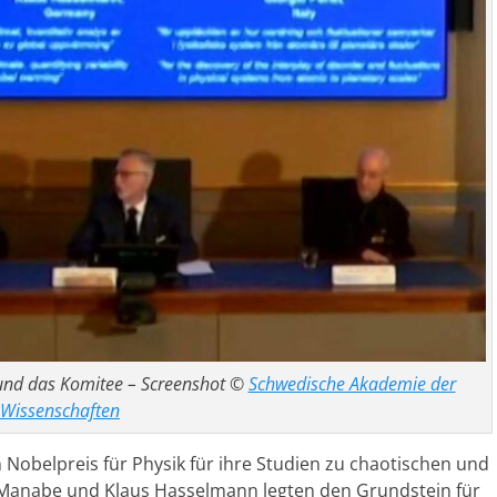
nd das Komitee – Screenshot ©
Schwedische Akademie der
Wissenschaften
en Nobelpreis für Physik für ihre Studien zu chaotischen und
Manabe und Klaus Hasselmann legten den Grundstein für