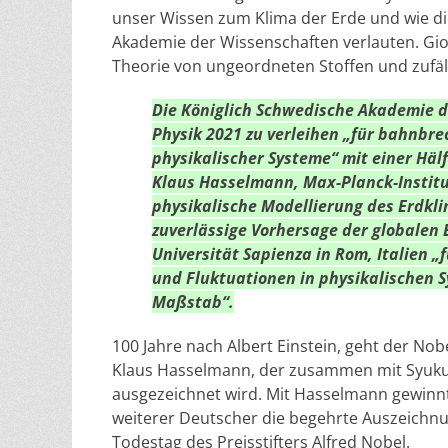
unser Wissen zum Klima der Erde und wie die
Akademie der Wissenschaften verlauten. Gior
Theorie von ungeordneten Stoffen und zufäl
Die Königlich Schwedische Akademie d
Physik 2021 zu verleihen „für bahnbr
physikalischer Systeme“ mit einer Häl
Klaus Hasselmann, Max-Planck-Institu
physikalische Modellierung des Erdklim
zuverlässige Vorhersage der globalen 
Universität Sapienza in Rom, Italien
und Fluktuationen in physikalischen
Maßstab“.
100 Jahre nach Albert Einstein, geht der No
Klaus Hasselmann, der zusammen mit Syukur
ausgezeichnet wird. Mit Hasselmann gewinnt
weiterer Deutscher die begehrte Auszeichn
Todestag des Preisstifters Alfred Nobel.