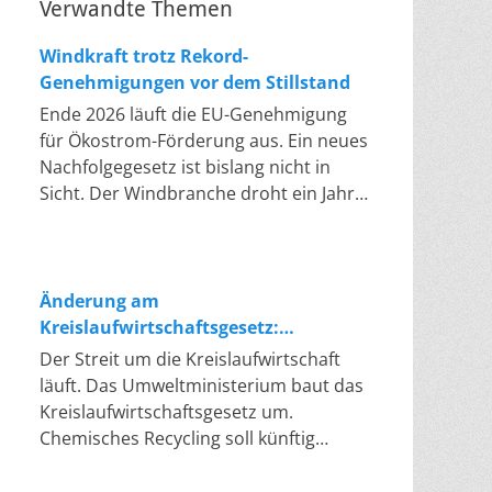
Verwandte Themen
Windkraft trotz Rekord-
Genehmigungen vor dem Stillstand
Ende 2026 läuft die EU-Genehmigung
für Ökostrom-Förderung aus. Ein neues
Nachfolgegesetz ist bislang nicht in
Sicht. Der Windbranche droht ein Jahr,
in dem sie nichts Neues anfangen kann.
Jahrelang scheiterte die Windkraft an
schleppenden Genehmigungen. Dieses
Problem hat die Politik tatsächlich
Änderung am
gelöst, die Verfahren laufen heute
Kreislaufwirtschaftsgesetz:
deutlich schneller. Die Halbjahresbilanz
Chemisches Recycling soll Lücke
Der Streit um die Kreislaufwirtschaft
der Branche bestätigt dieses Muster:
füllen
läuft. Das Umweltministerium baut das
So viele Windräder wie nie zuvor
Kreislaufwirtschaftsgesetz um.
wurden genehmigt, doch im ersten
Chemisches Recycling soll künftig
Halbjahr gingen netto nur rund zwei
gleichrangig neben dem klassischen
Gigawatt ans Netz. Der Bestand liegt
Recycling stehen. Die Entsorger sehen