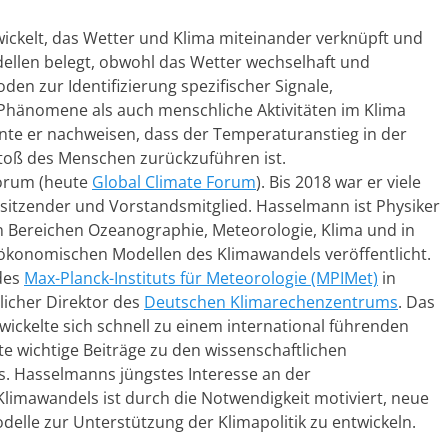
wickelt, das Wetter und Klima miteinander verknüpft und
dellen belegt, obwohl das Wetter wechselhaft und
den zur Identifizierung spezifischer Signale,
 Phänomene als auch menschliche Aktivitäten im Klima
nte er nachweisen, dass der Temperaturanstieg in der
oß des Menschen zurückzuführen ist.
Forum (heute
Global Climate Forum
). Bis 2018 war er viele
rsitzender und Vorstandsmitglied. Hasselmann ist Physiker
en Bereichen Ozeanographie, Meteorologie, Klima und in
ökonomischen Modellen des Klimawandels veröffentlicht.
 des
Max-Planck-Instituts für Meteorologie (MPIMet)
in
icher Direktor des
Deutschen Klimarechenzentrums
. Das
ckelte sich schnell zu einem international führenden
ete wichtige Beiträge zu den wissenschaftlichen
. Hasselmanns jüngstes Interesse an der
imawandels ist durch die Notwendigkeit motiviert, neue
elle zur Unterstützung der Klimapolitik zu entwickeln.