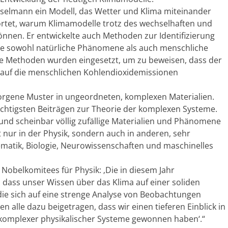
sselmann ein Modell, das Wetter und Klima miteinander
ortet, warum Klimamodelle trotz des wechselhaften und
önnen. Er entwickelte auch Methoden zur Identifizierung
 die sowohl natürliche Phänomene als auch menschliche
ne Methoden wurden eingesetzt, um zu beweisen, dass der
auf die menschlichen Kohlendioxidemissionen
orgene Muster in ungeordneten, komplexen Materialien.
chtigsten Beiträgen zur Theorie der komplexen Systeme.
 und scheinbar völlig zufällige Materialien und Phänomene
 nur in der Physik, sondern auch in anderen, sehr
matik, Biologie, Neurowissenschaften und maschinelles
Nobelkomitees für Physik: ‚Die in diesem Jahr
dass unser Wissen über das Klima auf einer soliden
die sich auf eine strenge Analyse von Beobachtungen
en alle dazu beigetragen, dass wir einen tieferen Einblick in
 komplexer physikalischer Systeme gewonnen haben‘.“