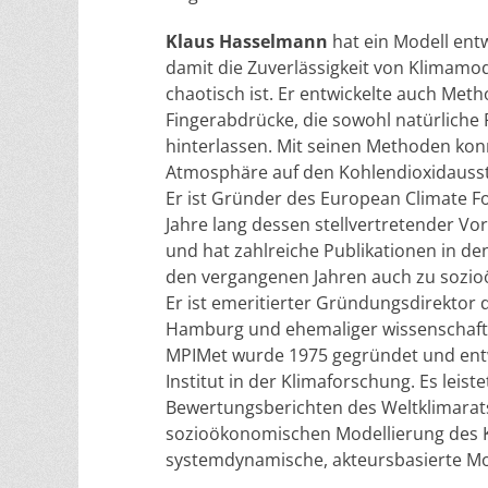
Klaus Hasselmann
hat ein Modell ent
damit die Zuverlässigkeit von Klimamo
chaotisch ist. Er entwickelte auch Metho
Fingerabdrücke, die sowohl natürliche
hinterlassen. Mit seinen Methoden kon
Atmosphäre auf den Kohlendioxidausst
Er ist Gründer des European Climate 
Jahre lang dessen stellvertretender Vo
und hat zahlreiche Publikationen in d
den vergangenen Jahren auch zu sozio
Er ist emeritierter Gründungsdirektor
Hamburg und ehemaliger wissenschaftl
MPIMet wurde 1975 gegründet und entwi
Institut in der Klimaforschung. Es leist
Bewertungsberichten des Weltklimarats
sozioökonomischen Modellierung des Kl
systemdynamische, akteursbasierte Mod