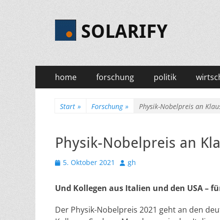
SOLARIFY
Primäres
Zum
home
forschung
politik
wirtsc
Inhalt
Menü
springen
Start
»
Forschung
»
Physik-Nobelpreis an Kla
Physik-Nobelpreis an K
Veröffentlicht
Autor
5. Oktober 2021
gh
am
Und Kollegen aus Italien und den USA – f
Der Physik-Nobelpreis 2021 geht an den de