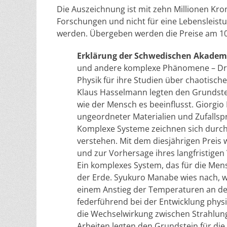
Die Auszeichnung ist mit zehn Millionen Kro
Forschungen und nicht für eine Lebensleistun
werden. Übergeben werden die Preise am 10.
Erklärung der Schwedischen Akademi
und andere komplexe Phänomene – Drei 
Physik für ihre Studien über chaotisc
Klaus Hasselmann legten den Grundstei
wie der Mensch es beeinflusst. Giorgio 
ungeordneter Materialien und Zufallsp
Komplexe Systeme zeichnen sich durch
verstehen. Mit dem diesjährigen Prei
und zur Vorhersage ihres langfristigen
Ein komplexes System, das für die Mens
der Erde. Syukuro Manabe wies nach, w
einem Anstieg der Temperaturen an der
federführend bei der Entwicklung physi
die Wechselwirkung zwischen Strahlung
Arbeiten legten den Grundstein für die