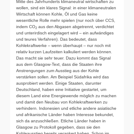
Mitte des Jahrhunderts klimaneutral wirtschaften zu
wollen, sind ein klares Signal: in einer klimaneutralen
Wirtschaft können Kohle, Öl und Gas keine
wesentliche Rolle mehr spielen (nur noch über CCS,
indem CO
aus den Abgasen abgetrennt, verdichtet
2
und unterirdisch eingelagert wird – ein aufwändiges
und teures Verfahren). Das bedeutet, dass
Kohlekraftwerke – wenn überhaupt – nur noch mit
relativ kurzen Laufzeiten kalkuliert werden können.
Das macht sie sehr teuer. Dazu kommt das Signal
aus dem Glasgow-Text, dass die Staaten ihre
Anstrengungen zum Ausstieg aus der Kohle
verstärken sollen. Am Beispiel Südafrika wird das
ausprobiert werden. Einige Staaten, darunter
Deutschland, haben eine Initiative gestartet, um
diesem Land eine Energiewende möglich zu machen
und damit den Neubau von Kohlekraftwerken zu
verhindern. Indonesien und etliche andere asiatische
und afrikanische Länder haben Interesse bekundet,
sich da anzuschließen. Etliche Länder haben in
Glasgow zu Protokoll gegeben, dass sie den
Kohleausstieg bereits verankert haben. Schon im