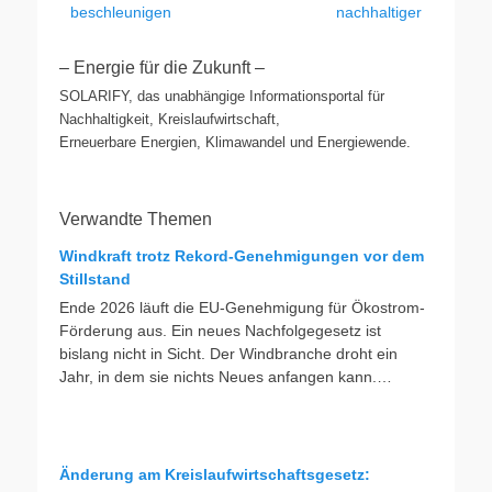
beschleunigen
nachhaltiger
– Energie für die Zukunft –
SOLARIFY, das unabhängige Informationsportal für
Nachhaltigkeit, Kreislaufwirtschaft,
Erneuerbare Energien, Klimawandel und Energiewende.
Verwandte Themen
Windkraft trotz Rekord-Genehmigungen vor dem
Stillstand
Ende 2026 läuft die EU-Genehmigung für Ökostrom-
Förderung aus. Ein neues Nachfolgegesetz ist
bislang nicht in Sicht. Der Windbranche droht ein
Jahr, in dem sie nichts Neues anfangen kann.
Jahrelang scheiterte die Windkraft an schleppenden
Genehmigungen. Dieses Problem hat die Politik
tatsächlich gelöst, die Verfahren laufen heute deutlich
schneller. Die Halbjahresbilanz der Branche bestätigt
Änderung am Kreislaufwirtschaftsgesetz: