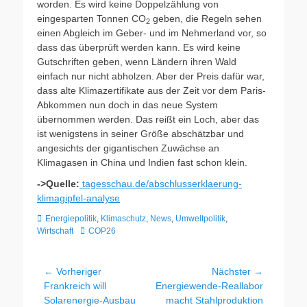
worden. Es wird keine Doppelzählung von
eingesparten Tonnen CO
geben, die Regeln sehen
2
einen Abgleich im Geber- und im Nehmerland vor, so
dass das überprüft werden kann. Es wird keine
Gutschriften geben, wenn Ländern ihren Wald
einfach nur nicht abholzen. Aber der Preis dafür war,
dass alte Klimazertifikate aus der Zeit vor dem Paris-
Abkommen nun doch in das neue System
übernommen werden. Das reißt ein Loch, aber das
ist wenigstens in seiner Größe abschätzbar und
angesichts der gigantischen Zuwächse an
Klimagasen in China und Indien fast schon klein.
->Quelle:
tagesschau.de/abschlusserklaerung-
klimagipfel-analyse
Kategorien
Energiepolitik
,
Klimaschutz
,
News
,
Umweltpolitik
,
Schlagworte
Wirtschaft
COP26
Beitragsnavigation
← Vorheriger
Nächster →
Vorheriger
Nächster
Frankreich will
Energiewende-Reallabor
Beitrag:
Beitrag:
Solarenergie-Ausbau
macht Stahlproduktion