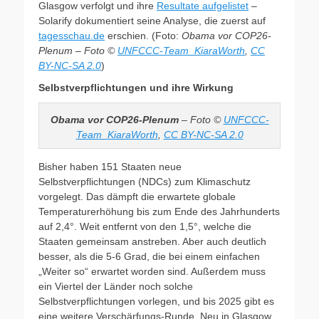
Glasgow verfolgt und ihre
Resultate aufgelistet
–
Solarify dokumentiert seine Analyse, die zuerst auf
tagesschau.de
erschien. (Foto:
Obama vor COP26-
Plenum – Foto ©
UNFCCC-Team_KiaraWorth
,
CC
BY-NC-SA 2.0
)
Selbstverpflichtungen und ihre Wirkung
Obama vor COP26-Plenum
– Foto ©
UNFCCC-
Team_KiaraWorth
,
CC BY-NC-SA 2.0
Bisher haben 151 Staaten neue
Selbstverpflichtungen (NDCs) zum Klimaschutz
vorgelegt. Das dämpft die erwartete globale
Temperaturerhöhung bis zum Ende des Jahrhunderts
auf 2,4°. Weit entfernt von den 1,5°, welche die
Staaten gemeinsam anstreben. Aber auch deutlich
besser, als die 5-6 Grad, die bei einem einfachen
„Weiter so“ erwartet worden sind. Außerdem muss
ein Viertel der Länder noch solche
Selbstverpflichtungen vorlegen, und bis 2025 gibt es
eine weitere Verschärfungs-Runde. Neu in Glasgow