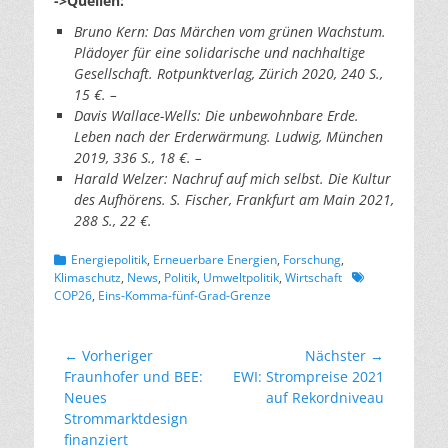
->Quellen:
Bruno Kern: Das Märchen vom grünen Wachstum.
Plädoyer für eine solidarische und nachhaltige
Gesellschaft. Rotpunktverlag, Zürich 2020, 240 S.,
15 €. –
Davis Wallace-Wells: Die unbewohnbare Erde.
Leben nach der Erderwärmung. Ludwig, München
2019, 336 S., 18 €. –
Harald Welzer: Nachruf auf mich selbst. Die Kultur
des Aufhörens. S. Fischer, Frankfurt am Main 2021,
288 S., 22 €.
Kategorien
Energiepolitik
,
Erneuerbare Energien
,
Forschung
,
Schlagworte
Klimaschutz
,
News
,
Politik
,
Umweltpolitik
,
Wirtschaft
COP26
,
Eins-Komma-fünf-Grad-Grenze
Beitragsnavigation
← Vorheriger
Nächster →
Vorheriger
Nächster
Fraunhofer und BEE:
EWI: Strompreise 2021
Beitrag:
Beitrag:
Neues
auf Rekordniveau
Strommarktdesign
finanziert