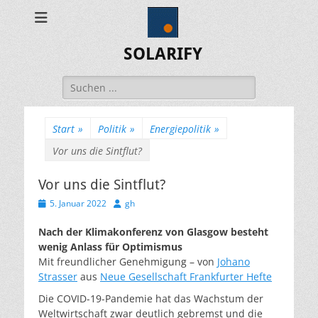
SOLARIFY
Suchen
nach:
Start
»
Politik
»
Energiepolitik
»
Vor uns die Sintflut?
Vor uns die Sintflut?
Veröffentlicht
Autor
5. Januar 2022
gh
am
Nach der Klimakonferenz von Glasgow besteht
wenig Anlass für Optimismus
Mit freundlicher Genehmigung – von
Johano
Strasser
aus
Neue Gesellschaft Frankfurter Hefte
Die COVID-19-Pandemie hat das Wachstum der
Weltwirtschaft zwar deutlich gebremst und die