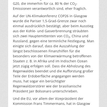
G20, die immerhin für ca. 80 % der CO
-
2
Emissionen verantwortlich sind, eher fraglich.
Auf der UN-Klimakonferenz COP26 in Glasgow
wurde die Pariser 1,5-Grad-Grenze zwar noch
einmal ausdrücklich bestätigt, aber beim Ausstieg
aus der Kohle- und Gasverbrennung sträubten
sich zwei Hauptemittenten von CO
, China und
2
Russland, gegen eine terminliche Festlegung. Man
einigte sich darauf, dass die Auszahlung der
längst beschlossenen Finanzhilfen für die
besonders von der Klimaerwärmung betroffenen
Staaten z. B. in Afrika und im Indischen Ozean
jetzt zügig erfolgen soll. Dass die Abholzung des
Regenwaldes beendet und die Aufforstung großer
Teile der Erdoberfläche angegangen werden
muss, hat sogar ein berüchtigter
Regenwaldzerstörer wie der brasilianische
Präsident Jair Bolsonaro unterschrieben.
Und die EU, vor allem der Vizepräsident der
Kommission Frans Timmermans, hat in Glasgow