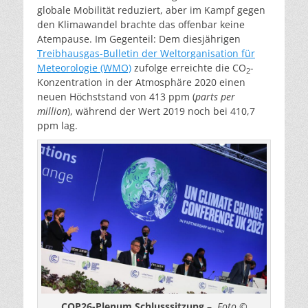
globale Mobilität reduziert, aber im Kampf gegen
den Klimawandel brachte das offenbar keine
Atempause. Im Gegenteil: Dem diesjährigen
Treibhausgas-Bulletin der Weltorganisation für
Meteorologie (WMO)
zufolge erreichte die CO
-
2
Konzentration in der Atmosphäre 2020 einen
neuen Höchststand von 413 ppm (
parts per
million
), während der Wert 2019 noch bei 410,7
ppm lag.
COP26-Plenum Schlusssitzung
–
Foto ©