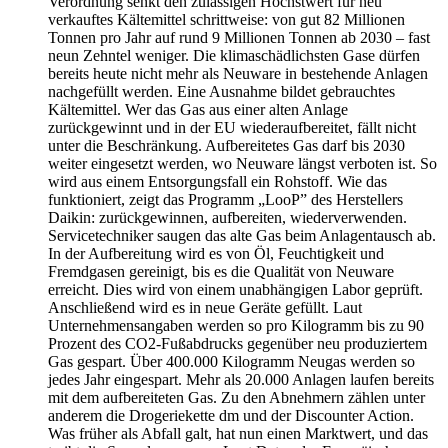
Verordnung senkt den zulässigen Höchstwert für neu
verkauftes Kältemittel schrittweise: von gut 82 Millionen
Tonnen pro Jahr auf rund 9 Millionen Tonnen ab 2030 – fast
neun Zehntel weniger. Die klimaschädlichsten Gase dürfen
bereits heute nicht mehr als Neuware in bestehende Anlagen
nachgefüllt werden. Eine Ausnahme bildet gebrauchtes
Kältemittel. Wer das Gas aus einer alten Anlage
zurückgewinnt und in der EU wiederaufbereitet, fällt nicht
unter die Beschränkung. Aufbereitetes Gas darf bis 2030
weiter eingesetzt werden, wo Neuware längst verboten ist. So
wird aus einem Entsorgungsfall ein Rohstoff. Wie das
funktioniert, zeigt das Programm „LooP” des Herstellers
Daikin: zurückgewinnen, aufbereiten, wiederverwenden.
Servicetechniker saugen das alte Gas beim Anlagentausch ab.
In der Aufbereitung wird es von Öl, Feuchtigkeit und
Fremdgasen gereinigt, bis es die Qualität von Neuware
erreicht. Dies wird von einem unabhängigen Labor geprüft.
Anschließend wird es in neue Geräte gefüllt. Laut
Unternehmensangaben werden so pro Kilogramm bis zu 90
Prozent des CO2-Fußabdrucks gegenüber neu produziertem
Gas gespart. Über 400.000 Kilogramm Neugas werden so
jedes Jahr eingespart. Mehr als 20.000 Anlagen laufen bereits
mit dem aufbereiteten Gas. Zu den Abnehmern zählen unter
anderem die Drogeriekette dm und der Discounter Action.
Was früher als Abfall galt, hat nun einen Marktwert, und das