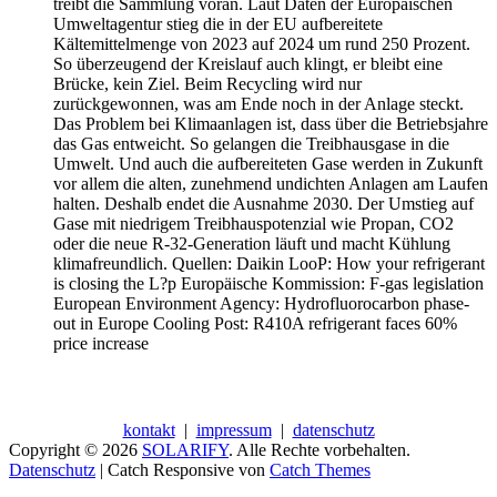
treibt die Sammlung voran. Laut Daten der Europäischen
Umweltagentur stieg die in der EU aufbereitete
Kältemittelmenge von 2023 auf 2024 um rund 250 Prozent.
So überzeugend der Kreislauf auch klingt, er bleibt eine
Brücke, kein Ziel. Beim Recycling wird nur
zurückgewonnen, was am Ende noch in der Anlage steckt.
Das Problem bei Klimaanlagen ist, dass über die Betriebsjahre
das Gas entweicht. So gelangen die Treibhausgase in die
Umwelt. Und auch die aufbereiteten Gase werden in Zukunft
vor allem die alten, zunehmend undichten Anlagen am Laufen
halten. Deshalb endet die Ausnahme 2030. Der Umstieg auf
Gase mit niedrigem Treibhauspotenzial wie Propan, CO2
oder die neue R-32-Generation läuft und macht Kühlung
klimafreundlich. Quellen: Daikin LooP: How your refrigerant
is closing the L?p Europäische Kommission: F-gas legislation
European Environment Agency: Hydrofluorocarbon phase-
out in Europe Cooling Post: R410A refrigerant faces 60%
price increase
kontakt
|
impressum
|
datenschutz
Copyright © 2026
SOLARIFY
. Alle Rechte vorbehalten.
Datenschutz
| Catch Responsive von
Catch Themes