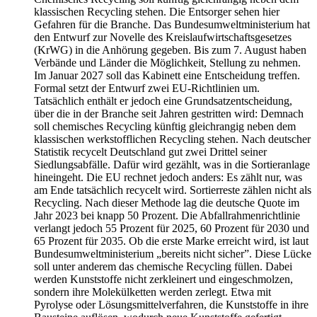
klassischen Recycling stehen. Die Entsorger sehen hier
Gefahren für die Branche. Das Bundesumweltministerium hat
den Entwurf zur Novelle des Kreislaufwirtschaftsgesetzes
(KrWG) in die Anhörung gegeben. Bis zum 7. August haben
Verbände und Länder die Möglichkeit, Stellung zu nehmen.
Im Januar 2027 soll das Kabinett eine Entscheidung treffen.
Formal setzt der Entwurf zwei EU-Richtlinien um.
Tatsächlich enthält er jedoch eine Grundsatzentscheidung,
über die in der Branche seit Jahren gestritten wird: Demnach
soll chemisches Recycling künftig gleichrangig neben dem
klassischen werkstofflichen Recycling stehen. Nach deutscher
Statistik recycelt Deutschland gut zwei Drittel seiner
Siedlungsabfälle. Dafür wird gezählt, was in die Sortieranlage
hineingeht. Die EU rechnet jedoch anders: Es zählt nur, was
am Ende tatsächlich recycelt wird. Sortierreste zählen nicht als
Recycling. Nach dieser Methode lag die deutsche Quote im
Jahr 2023 bei knapp 50 Prozent. Die Abfallrahmenrichtlinie
verlangt jedoch 55 Prozent für 2025, 60 Prozent für 2030 und
65 Prozent für 2035. Ob die erste Marke erreicht wird, ist laut
Bundesumweltministerium „bereits nicht sicher”. Diese Lücke
soll unter anderem das chemische Recycling füllen. Dabei
werden Kunststoffe nicht zerkleinert und eingeschmolzen,
sondern ihre Molekülketten werden zerlegt. Etwa mit
Pyrolyse oder Lösungsmittelverfahren, die Kunststoffe in ihre