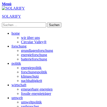
Menü
SOLARIFY
Suchen
nach:
Primäres
Zum
home
Inhalt
wir über uns
Menü
springen
Circular Valley®
forschung
grundlagenforschung
energieforschung
batterieforschung
politik
energiepolitik
forschungspolitik
klimaschutz
nachhaltigkeit
wirtschaft
erneuerbare energien
fossile energieträger
umwelt
umweltpolitik
verbraucher