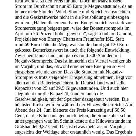
Kraftwerk setzt den Preis für alle. Doch im März kostete
Strom im Durchschnitt nur 95 Euro je Megawattstunde, da an
immer mehr Stunden Wind, Sonne und Speicher ausreichten
und die Gaskraftwerke nicht in die Preisbildung einbezogen
wurden. „Hätten die erneuerbaren Energien nicht so stark zur
Stromerzeugung beigetragen, wäre der Börsenstrompreis im
April um 76 Prozent höher gewesen”, sagt Leonhard Gandhi,
Projektleiter von Energy Charts am Fraunhofer ISE. Statt
rund 69 Euro hätte die Megawattstunde damit gut 120 Euro
gekostet. Bemerkenswert ist auch die folgende Entwicklung:
Zwischen Januar und Juni gab es rund 300 Stunden mit
Negativ-Strompreis. Das ist immerhin ein Viertel weniger als
im Vorjahr, und das, obwohl erneuerbare Energien so viel
einspeisen wie nie zuvor. Dass die Stunden mit Negativ-
Strompreiks trotz steigender Einspeisung abnehmen, liegt vor
allem an den Batteriespeichern. In Deutschland wuchs die
Kapazität von 25 auf 29,5 Gigawattstunden. Und auch hier
stieg nicht nur die Kapazität, sondern auch die
Geschwindigkeit, mit der Speicher dazugebaut werden. Die
höchsten Preise wurden während der Hitzewelle erreicht: Am
Abend des 24. Juni kletterte der Preis kurzzeitig auf 66,50
Cent, da die Klimaanlagen noch liefen, die Sonne aber schon
untergegangen war. Im Schnitt kostete die Kilowattstunde im
Großhandel 9,87 Cent. Das ist etwas mehr als im Vorjahr,
angesichts der Weltlage aber erstaunlich wenig. Das Ergebnis