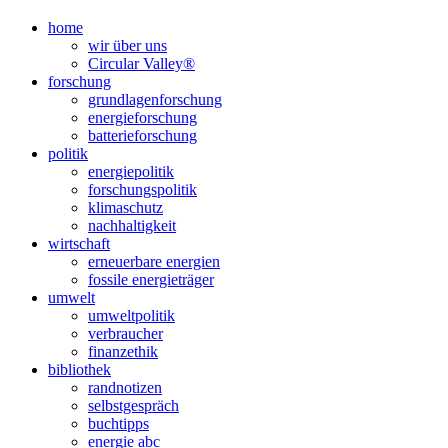
Nach
oben
home
scrollen
wir über uns
Circular Valley®
forschung
grundlagenforschung
energieforschung
batterieforschung
politik
energiepolitik
forschungspolitik
klimaschutz
nachhaltigkeit
wirtschaft
erneuerbare energien
fossile energieträger
umwelt
umweltpolitik
verbraucher
finanzethik
bibliothek
randnotizen
selbstgespräch
buchtipps
energie abc