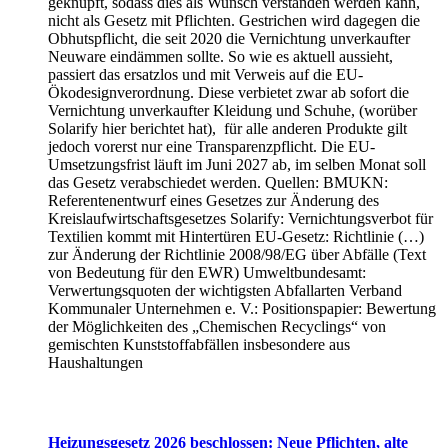
geknüpft, sodass dies als Wunsch verstanden werden kann,
nicht als Gesetz mit Pflichten. Gestrichen wird dagegen die
Obhutspflicht, die seit 2020 die Vernichtung unverkaufter
Neuware eindämmen sollte. So wie es aktuell aussieht,
passiert das ersatzlos und mit Verweis auf die EU-
Ökodesignverordnung. Diese verbietet zwar ab sofort die
Vernichtung unverkaufter Kleidung und Schuhe, (worüber
Solarify hier berichtet hat), für alle anderen Produkte gilt
jedoch vorerst nur eine Transparenzpflicht. Die EU-
Umsetzungsfrist läuft im Juni 2027 ab, im selben Monat soll
das Gesetz verabschiedet werden. Quellen: BMUKN:
Referentenentwurf eines Gesetzes zur Änderung des
Kreislaufwirtschaftsgesetzes Solarify: Vernichtungsverbot für
Textilien kommt mit Hintertüren EU-Gesetz: Richtlinie (…)
zur Änderung der Richtlinie 2008/98/EG über Abfälle (Text
von Bedeutung für den EWR) Umweltbundesamt:
Verwertungsquoten der wichtigsten Abfallarten Verband
Kommunaler Unternehmen e. V.: Positionspapier: Bewertung
der Möglichkeiten des „Chemischen Recyclings“ von
gemischten Kunststoffabfällen insbesondere aus
Haushaltungen
Heizungsgesetz 2026 beschlossen: Neue Pflichten, alte