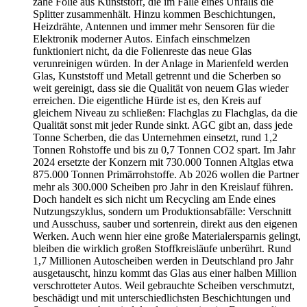
zähe Folie aus Kunststoff, die im Falle eines Unfalls die
Splitter zusammenhält. Hinzu kommen Beschichtungen,
Heizdrähte, Antennen und immer mehr Sensoren für die
Elektronik moderner Autos. Einfach einschmelzen
funktioniert nicht, da die Folienreste das neue Glas
verunreinigen würden. In der Anlage in Marienfeld werden
Glas, Kunststoff und Metall getrennt und die Scherben so
weit gereinigt, dass sie die Qualität von neuem Glas wieder
erreichen. Die eigentliche Hürde ist es, den Kreis auf
gleichem Niveau zu schließen: Flachglas zu Flachglas, da die
Qualität sonst mit jeder Runde sinkt. AGC gibt an, dass jede
Tonne Scherben, die das Unternehmen einsetzt, rund 1,2
Tonnen Rohstoffe und bis zu 0,7 Tonnen CO2 spart. Im Jahr
2024 ersetzte der Konzern mit 730.000 Tonnen Altglas etwa
875.000 Tonnen Primärrohstoffe. Ab 2026 wollen die Partner
mehr als 300.000 Scheiben pro Jahr in den Kreislauf führen.
Doch handelt es sich nicht um Recycling am Ende eines
Nutzungszyklus, sondern um Produktionsabfälle: Verschnitt
und Ausschuss, sauber und sortenrein, direkt aus den eigenen
Werken. Auch wenn hier eine große Materialersparnis gelingt,
bleiben die wirklich großen Stoffkreisläufe unberührt. Rund
1,7 Millionen Autoscheiben werden in Deutschland pro Jahr
ausgetauscht, hinzu kommt das Glas aus einer halben Million
verschrotteter Autos. Weil gebrauchte Scheiben verschmutzt,
beschädigt und mit unterschiedlichsten Beschichtungen und