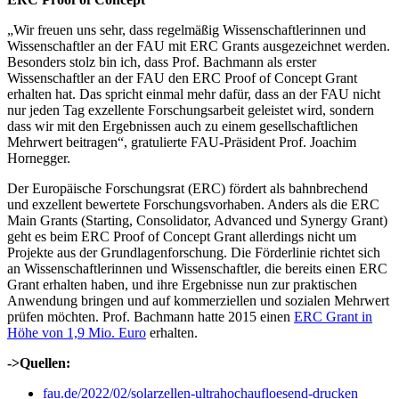
„Wir freuen uns sehr, dass regelmäßig Wissenschaftlerinnen und
Wissenschaftler an der FAU mit ERC Grants ausgezeichnet werden.
Besonders stolz bin ich, dass Prof. Bachmann als erster
Wissenschaftler an der FAU den ERC Proof of Concept Grant
erhalten hat. Das spricht einmal mehr dafür, dass an der FAU nicht
nur jeden Tag exzellente Forschungsarbeit geleistet wird, sondern
dass wir mit den Ergebnissen auch zu einem gesellschaftlichen
Mehrwert beitragen“, gratulierte FAU-Präsident Prof. Joachim
Hornegger.
Der Europäische Forschungsrat (ERC) fördert als bahnbrechend
und exzellent bewertete Forschungsvorhaben. Anders als die ERC
Main Grants (Starting, Consolidator, Advanced und Synergy Grant)
geht es beim ERC Proof of Concept Grant allerdings nicht um
Projekte aus der Grundlagenforschung. Die Förderlinie richtet sich
an Wissenschaftlerinnen und Wissenschaftler, die bereits einen ERC
Grant erhalten haben, und ihre Ergebnisse nun zur praktischen
Anwendung bringen und auf kommerziellen und sozialen Mehrwert
prüfen möchten. Prof. Bachmann hatte 2015 einen
ERC Grant in
Höhe von 1,9 Mio. Euro
erhalten.
->Quellen:
fau.de/2022/02/solarzellen-ultrahochaufloesend-drucken