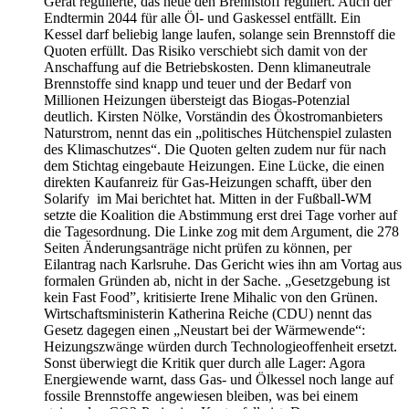
Gerät regulierte, das neue den Brennstoff reguliert. Auch der
Endtermin 2044 für alle Öl- und Gaskessel entfällt. Ein
Kessel darf beliebig lange laufen, solange sein Brennstoff die
Quoten erfüllt. Das Risiko verschiebt sich damit von der
Anschaffung auf die Betriebskosten. Denn klimaneutrale
Brennstoffe sind knapp und teuer und der Bedarf von
Millionen Heizungen übersteigt das Biogas-Potenzial
deutlich. Kirsten Nölke, Vorständin des Ökostromanbieters
Naturstrom, nennt das ein „politisches Hütchenspiel zulasten
des Klimaschutzes“. Die Quoten gelten zudem nur für nach
dem Stichtag eingebaute Heizungen. Eine Lücke, die einen
direkten Kaufanreiz für Gas-Heizungen schafft, über den
Solarify im Mai berichtet hat. Mitten in der Fußball-WM
setzte die Koalition die Abstimmung erst drei Tage vorher auf
die Tagesordnung. Die Linke zog mit dem Argument, die 278
Seiten Änderungsanträge nicht prüfen zu können, per
Eilantrag nach Karlsruhe. Das Gericht wies ihn am Vortag aus
formalen Gründen ab, nicht in der Sache. „Gesetzgebung ist
kein Fast Food”, kritisierte Irene Mihalic von den Grünen.
Wirtschaftsministerin Katherina Reiche (CDU) nennt das
Gesetz dagegen einen „Neustart bei der Wärmewende“:
Heizungszwänge würden durch Technologieoffenheit ersetzt.
Sonst überwiegt die Kritik quer durch alle Lager: Agora
Energiewende warnt, dass Gas- und Ölkessel noch lange auf
fossile Brennstoffe angewiesen bleiben, was bei einem