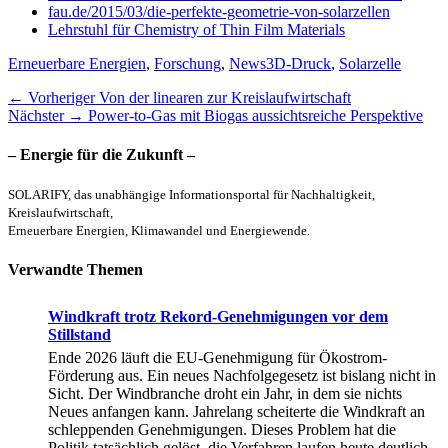
fau.de/2015/03/die-perfekte-geometrie-von-solarzellen
Lehrstuhl für Chemistry of Thin Film Materials
Kategorien
Schlagworte
Erneuerbare Energien
,
Forschung
,
News
3D-Druck
,
Solarzelle
Beitragsnavigation
Vorheriger
← Vorheriger
Von der linearen zur Kreislaufwirtschaft
Nächster
Beitrag:
Nächster →
Power-to-Gas mit Biogas aussichtsreiche Perspektive
Beitrag:
– Energie für die Zukunft –
SOLARIFY, das unabhängige Informationsportal für Nachhaltigkeit,
Kreislaufwirtschaft,
Erneuerbare Energien, Klimawandel und Energiewende.
Verwandte Themen
Windkraft trotz Rekord-Genehmigungen vor dem
Stillstand
Ende 2026 läuft die EU-Genehmigung für Ökostrom-
Förderung aus. Ein neues Nachfolgegesetz ist bislang nicht in
Sicht. Der Windbranche droht ein Jahr, in dem sie nichts
Neues anfangen kann. Jahrelang scheiterte die Windkraft an
schleppenden Genehmigungen. Dieses Problem hat die
Politik tatsächlich gelöst, die Verfahren laufen heute deutlich