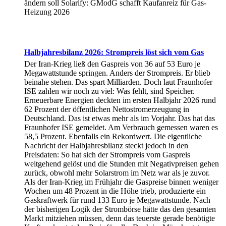
ändern soll Solarify: GModG schafft Kaufanreiz für Gas-
Heizung 2026
Halbjahresbilanz 2026: Strompreis löst sich vom Gas
Der Iran-Krieg ließ den Gaspreis von 36 auf 53 Euro je
Megawattstunde springen. Anders der Strompreis. Er blieb
beinahe stehen. Das spart Milliarden. Doch laut Fraunhofer
ISE zahlen wir noch zu viel: Was fehlt, sind Speicher.
Erneuerbare Energien deckten im ersten Halbjahr 2026 rund
62 Prozent der öffentlichen Nettostromerzeugung in
Deutschland. Das ist etwas mehr als im Vorjahr. Das hat das
Fraunhofer ISE gemeldet. Am Verbrauch gemessen waren es
58,5 Prozent. Ebenfalls ein Rekordwert. Die eigentliche
Nachricht der Halbjahresbilanz steckt jedoch in den
Preisdaten: So hat sich der Strompreis vom Gaspreis
weitgehend gelöst und die Stunden mit Negativpreisen gehen
zurück, obwohl mehr Solarstrom im Netz war als je zuvor.
Als der Iran-Krieg im Frühjahr die Gaspreise binnen weniger
Wochen um 48 Prozent in die Höhe trieb, produzierte ein
Gaskraftwerk für rund 133 Euro je Megawattstunde. Nach
der bisherigen Logik der Strombörse hätte das den gesamten
Markt mitziehen müssen, denn das teuerste gerade benötigte