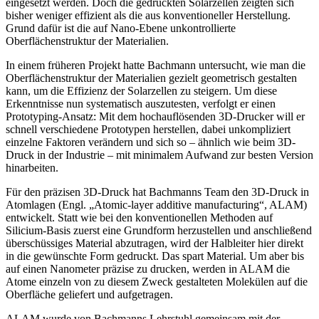
eingesetzt werden. Doch die gedruckten Solarzellen zeigten sich
bisher weniger effizient als die aus konventioneller Herstellung.
Grund dafür ist die auf Nano-Ebene unkontrollierte
Oberflächenstruktur der Materialien.
In einem früheren Projekt hatte Bachmann untersucht, wie man die
Oberflächenstruktur der Materialien gezielt geometrisch gestalten
kann, um die Effizienz der Solarzellen zu steigern. Um diese
Erkenntnisse nun systematisch auszutesten, verfolgt er einen
Prototyping-Ansatz: Mit dem hochauflösenden 3D-Drucker will er
schnell verschiedene Prototypen herstellen, dabei unkompliziert
einzelne Faktoren verändern und sich so – ähnlich wie beim 3D-
Druck in der Industrie – mit minimalem Aufwand zur besten Version
hinarbeiten.
Für den präzisen 3D-Druck hat Bachmanns Team den 3D-Druck in
Atomlagen (Engl. „Atomic-layer additive manufacturing“, ALAM)
entwickelt. Statt wie bei den konventionellen Methoden auf
Silicium-Basis zuerst eine Grundform herzustellen und anschließend
überschüssiges Material abzutragen, wird der Halbleiter hier direkt
in die gewünschte Form gedruckt. Das spart Material. Um aber bis
auf einen Nanometer präzise zu drucken, werden in ALAM die
Atome einzeln von zu diesem Zweck gestalteten Molekülen auf die
Oberfläche geliefert und aufgetragen.
ALAM wurde von Bachmanns Lehrstuhl gemeinsam mit der