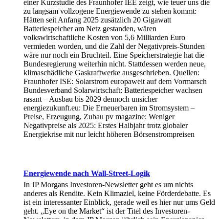
einer Kurzstudie des Fraunhofer IEE zeigt, wie teuer uns die
zu langsam vollzogene Energiewende zu stehen kommt:
Hätten seit Anfang 2025 zusätzlich 20 Gigawatt
Batteriespeicher am Netz gestanden, wären
volkswirtschaftliche Kosten von 5,6 Milliarden Euro
vermieden worden, und die Zahl der Negativpreis-Stunden
wäre nur noch ein Bruchteil. Eine Speicherstrategie hat die
Bundesregierung weiterhin nicht. Stattdessen werden neue,
klimaschädliche Gaskraftwerke ausgeschrieben. Quellen:
Fraunhofer ISE: Solarstrom europaweit auf dem Vormarsch
Bundesverband Solarwirtschaft: Batteriespeicher wachsen
rasant – Ausbau bis 2029 dennoch unsicher
energiezukunft.eu: Die Erneuerbaren im Stromsystem –
Preise, Erzeugung, Zubau pv magazine: Weniger
Negativpreise als 2025: Erstes Halbjahr trotz globaler
Energiekrise mit nur leicht höheren Börsenstrompreisen
Energiewende nach Wall-Street-Logik
In JP Morgans Investoren-Newsletter geht es um nichts
anderes als Rendite. Kein Klimaziel, keine Förderdebatte. Es
ist ein interessanter Einblick, gerade weil es hier nur ums Geld
geht. „Eye on the Market“ ist der Titel des Investoren-