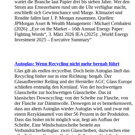
wartet die Branche laut Papier drei bis sieben Jahre. Wer den
Strom aus Erneuerbaren rund um die Uhr verfügbar macht,
erschließt sich Gewinnchance und Marge. Klimaziel und
Rendite fallen laut J. P. Morgan zusammen. Quellen:
JPMorgan Asset & Wealth Management / Michael Cembalest
(2026): „Eye on the Market – 16th Annual Energy Paper:
Fighting Words“, 3. März 2026 IEA (2025): „World Energy
Investment 2025 – Executive Summary“
Autoglas: Wenn Recycling nicht mehr bergab führt
Glas gilt als endlos recycelbar. Doch beim Autoglas läuft das
Recycling bisher nur in eine Richtung: bergab. Der
Glasaufbereiter Reiling und der Hersteller AGC Glass Europe
schließen erstmalig den Kreislauf. Von der hochwertigen
Glasscheibe zur hochwertigen Glasscheibe. Das ist
klassisches Downcycling: von der Scheibe zur Flasche, von
der Flasche zur Dämmwolle. Deswegen ist es bemerkenswert,
dass aus altem Autoglas wieder Autoglas wird, und zwar mit
einem Rezyklatanteil von über 56 Prozent in der Produktion.
Dass das bisher nicht möglich war, liegt am Aufbau der
Scheibe. Eine Windschutzscheibe besteht aus
Verbundsicherheitsglas: zwei Glasscheiben, dazwischen eine