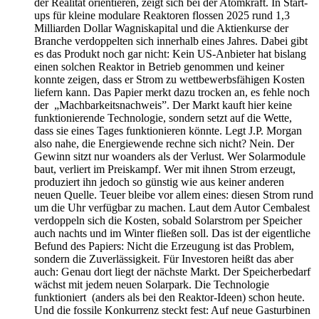
der Realität orientieren, zeigt sich bei der Atomkraft. In Start-
ups für kleine modulare Reaktoren flossen 2025 rund 1,3
Milliarden Dollar Wagniskapital und die Aktienkurse der
Branche verdoppelten sich innerhalb eines Jahres. Dabei gibt
es das Produkt noch gar nicht: Kein US-Anbieter hat bislang
einen solchen Reaktor in Betrieb genommen und keiner
konnte zeigen, dass er Strom zu wettbewerbsfähigen Kosten
liefern kann. Das Papier merkt dazu trocken an, es fehle noch
der „Machbarkeitsnachweis”. Der Markt kauft hier keine
funktionierende Technologie, sondern setzt auf die Wette,
dass sie eines Tages funktionieren könnte. Legt J.P. Morgan
also nahe, die Energiewende rechne sich nicht? Nein. Der
Gewinn sitzt nur woanders als der Verlust. Wer Solarmodule
baut, verliert im Preiskampf. Wer mit ihnen Strom erzeugt,
produziert ihn jedoch so günstig wie aus keiner anderen
neuen Quelle. Teuer bleibe vor allem eines: diesen Strom rund
um die Uhr verfügbar zu machen. Laut dem Autor Cembalest
verdoppeln sich die Kosten, sobald Solarstrom per Speicher
auch nachts und im Winter fließen soll. Das ist der eigentliche
Befund des Papiers: Nicht die Erzeugung ist das Problem,
sondern die Zuverlässigkeit. Für Investoren heißt das aber
auch: Genau dort liegt der nächste Markt. Der Speicherbedarf
wächst mit jedem neuen Solarpark. Die Technologie
funktioniert (anders als bei den Reaktor-Ideen) schon heute.
Und die fossile Konkurrenz steckt fest: Auf neue Gasturbinen