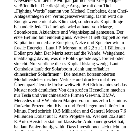
Newsletters, in dem JP Morgan jährlich sein Energiepapier
veröffentlicht. Die diesjährige Ausgabe mit dem Titel
„Fighting Words” stammt von Michael Cembalest, dem Chef-
Anlagestrategen der Vermögensverwaltung. Darin wird die
Energiewende nicht als Klimaziel, sondern als Kapitalfrage
behandelt: Jede Technologie wird anhand von Marge,
Stromkosten, Aktienkurs und Wagniskapital gemessen. Der
erste Befund fällt eindeutig aus. Weltweit fließt doppelt so viel
Kapital in erneuerbare Energien, Netze und Speicher wie in
fossile Energien. Laut J.P. Morgan rund 2,2 zu 1,1 Billionen
Dollar pro Jahr. Der Markt setzt auf die Wende. Weitgehend
unabhängig davon, was die Politik gerade sagt, fördert oder
streicht. Nur verdiene dieses Kapital bislang wenig. Laut
Cembalest laufe der Solarboom „dank unprofitabler
chinesischer Solarfirmen“: Die meisten börsennotierten
Modulhersteller machen Verluste und drücken mit ihren
Überkapazitäten die Preise weltweit. Bei Elektroautos sei das
Muster noch deutlicher. Von den großen Herstellern machen
nur Tesla und vier chinesische Firmen Gewinn. BMW,
Mercedes und VW fahren Margen von minus zehn bis minus
fünfzehn Prozent ein. Rivian und Ford liegen noch tiefer im
Minus. Ford schrieb 19,5 Milliarden und General Motors 7,6
Milliarden Dollar auf E-Auto-Projekte ab. Wer seit 2023 auf
E-Auto-Hersteller statt auf klassische Autobauer gesetzt hat,
hat laut Papier draufgezahlt. Dass Investitionen sich nicht an