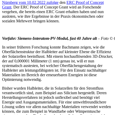
Nürnberg vom
10.02.2022
zufolge
den
ERC Proof of Concept
Grant
. Der ERC Proof of Concept Grant wird an Forschende
vergeben, die bereits einen ERC Grant erhalten haben und nun
ausloten, wie ihre Ergebnisse in der Praxis ökonomischen oder
sozialen Mehrwert bringen können.
Vorfahr: Siemens-Interatom-PV-Modul, fast 40 Jahre alt
– Foto © G
In seiner früheren Forschung konnte Bachmann zeigen, wie die
Oberflächenstruktur der Halbleiter auf kleinster Ebene die Effizienz
der Solarzellen beeinflusst. Mit einem hochauflösenden 3D-Drucker,
der auf 0,000001 Millimeter (1 nm) genau ist, will er nun
systematisch austesten, bei welcher Oberflächengestaltung der
Halbleiter am leistungsfähigsten ist. Für den Einsatz nachhaltiger
Materialien im Bereich der erneuerbaren Energien ist diese
Optimierung notwendig.
Bisher wurden Halbleiter, die in Solarzellen für den Stromfluss
verantwortlich sind, zum Beispiel aus Silicium hergestellt. Deren
Herstellungsverfahren ist jedoch unflexibel und benötigt viel
Energie und Ausgangsmaterialien. Für eine umweltfreundlichere
Lösung sollen vor allem nachhaltige Materialien verwendet werden
können, die zum Beispiel in Wandfarbe oder Wimperntusche