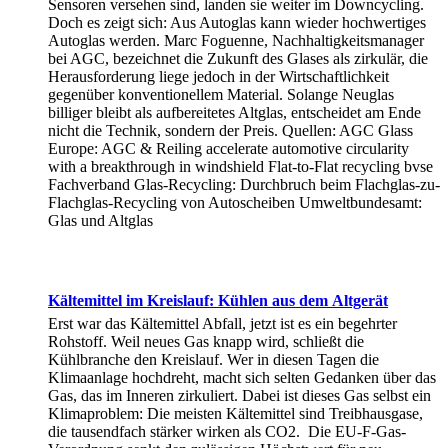
Sensoren versehen sind, landen sie weiter im Downcycling.
Doch es zeigt sich: Aus Autoglas kann wieder hochwertiges
Autoglas werden. Marc Foguenne, Nachhaltigkeitsmanager
bei AGC, bezeichnet die Zukunft des Glases als zirkulär, die
Herausforderung liege jedoch in der Wirtschaftlichkeit
gegenüber konventionellem Material. Solange Neuglas
billiger bleibt als aufbereitetes Altglas, entscheidet am Ende
nicht die Technik, sondern der Preis. Quellen: AGC Glass
Europe: AGC & Reiling accelerate automotive circularity
with a breakthrough in windshield Flat-to-Flat recycling bvse
Fachverband Glas-Recycling: Durchbruch beim Flachglas-zu-
Flachglas-Recycling von Autoscheiben Umweltbundesamt:
Glas und Altglas
Kältemittel im Kreislauf: Kühlen aus dem Altgerät
Erst war das Kältemittel Abfall, jetzt ist es ein begehrter
Rohstoff. Weil neues Gas knapp wird, schließt die
Kühlbranche den Kreislauf. Wer in diesen Tagen die
Klimaanlage hochdreht, macht sich selten Gedanken über das
Gas, das im Inneren zirkuliert. Dabei ist dieses Gas selbst ein
Klimaproblem: Die meisten Kältemittel sind Treibhausgase,
die tausendfach stärker wirken als CO2. Die EU-F-Gas-