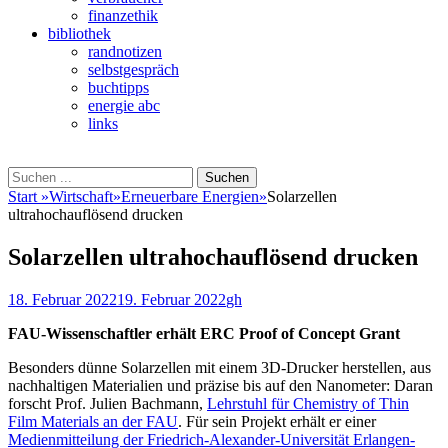
finanzethik
bibliothek
randnotizen
selbstgespräch
buchtipps
energie abc
links
Suchen
Suchen
nach:
Start
»
Wirtschaft
»
Erneuerbare Energien
»
Solarzellen
ultrahochauflösend drucken
Solarzellen ultrahochauflösend drucken
Veröffentlicht
Autor
18. Februar 2022
19. Februar 2022
gh
am
FAU-Wissenschaftler erhält ERC Proof of Concept Grant
Besonders dünne Solarzellen mit einem 3D-Drucker herstellen, aus
nachhaltigen Materialien und präzise bis auf den Nanometer: Daran
forscht Prof. Julien Bachmann,
Lehrstuhl für Chemistry of Thin
Film Materials an der FAU
. Für sein Projekt erhält er einer
Medienmitteilung der Friedrich-Alexander-Universität Erlangen-