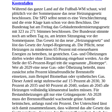
Kostenfallen
Während das ganze Land auf die Fußball-WM schaut, wird
plötzlich vor der Sommerpause das neue Heizungsgesetz
beschlossen. Die SPD selbst nennt es eine Verschlechterung
und die erste Klage kam schon vor dem Beschluss. Der
Bundestag hat am Freitag das Gebäudemodernisierungsgesetz
mit 323 zu 271 Stimmen beschlossen. Der Bundesrat stimmte
noch am selben Tag zu, am letzten Sitzungstag vor der
Sommerpause. Das Gesetz ist das neue „Heizungsgesetz“ und
löst das Gesetz der Ampel-Regierung ab. Die Pflicht, neue
Heizungen zu mindestens 65 Prozent mit erneuerbaren
Energien zu betreiben, ist gestrichen. Gas- und Ölheizungen
dürfen wieder ohne Einschränkung eingebaut werden. An die
Stelle der 65-Prozent-Regel tritt die sogenannte „Biotreppe“.
Wer ab 2029 eine neue Gas- oder Ölheizung betreibt, muss
zunächst zehn Prozent klimafreundliche Brennstoffe
einsetzen, zum Beispiel Biomethan oder synthetisches Gas.
Dieser Anteil steigt stufenweise auf 15 Prozent ab 2030, 30
Prozent ab 2035 und 60 Prozent ab 2040, sodass ab 2045 alle
Heizungen vollständig klimaneutral laufen müssen. Für
Bestandsheizungen gilt nur eine Grüngasquote: Ab 2028
muss der Brennstoffhandel wachsende grüne Anteile
beimischen, anfangs rund ein Prozent. Der Unterschied lässt
sich damit zusammenfassen, dass während das alte Gesetz das