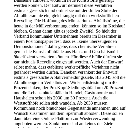
Bausteine auflösen, wodurch neue Kunststoffe gefertigt
werden können. Der Entwurf definiert diese Verfahren
erstmals gesetzlich und ordnet sie auf der dritten Stufe der
Abfallhierarchie ein, gleichrangig mit dem werkstofflichen
Recycling. Die Hoffnung des Ministeriums: Abfallströme, die
heute in der Müllverbrennung enden, könnten so im Kreislauf
bleiben. Genau daran gibt es jedoch Zweifel. So hielt der
Verband kommunaler Unternehmen bereits im Dezember in
einem Positionspapier fest, dass es „keine überzeugenden
Demonstrationen” dafür gebe, dass chemische Verfahren
gemischte Kunststoffabfälle aus Haus- und Geschäftsmüll
ökoeffizient verwerten können. Für diese Abfälle dürften sie
gar nicht als Recycling eingestuft werden. Auch der Entwurf
selbst mahnt, dass etablierte werkstoffliche Verfahren nicht
gefährdet werden dürfen. Daneben verankert der Entwurf
erstmals gesetzliche Abfallvermeidungsziele. Bis 2045 soll die
Abfallmenge im Verhältnis zur Wirtschaftsleistung um 40
Prozent sinken, der Pro-Kopf-Siedlungsabfall um 20 Prozent
und die Lebensmittelabfälle in Handel, Gastronomie und
Haushalten schon bis 2030 um 30 Prozent. Auch die
Wertstoffhöfe sollen sich wandeln. Ab 2033 müssen
Kommunen noch brauchbare Gegenstände annehmen und auf
Wunsch zusammen mit dem Sperrmüll abholen. Diese sollen
dann über eine Online-Plattform zur Wiederverwendung
angeboten werden. Sanktionen sind an keines der Ziele