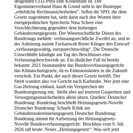
steigenden CO2-Preis eine Kostenfalle ist. Der
Eigentümerverband Haus & Grund sieht in der Biotreppe
„erhebliche Rechtsunsicherheiten”. Selbst die SPD, die dem
Gesetz zugestimmt hat, sieht darin nach den Worten ihrer
energiepolitischen Sprecherin Nina Scheer eine
Verschlechterung gegenüber dem bisherigen
Gebäudeenergiegesetz. Der Wissenschaftliche Dienst des
Bundestags meldete verfassungsrechtliche Zweifel an, und in
der Anhörung nannte Fachanwalt Remo Klinger den Entwurf
„verfassungswidrig, europarechtswidrig“. Die Deutsche
Umwelthilfe kündigte am Tag des Beschlusses eine
Verfassungsbeschwerde an. Ein ähnlicher Fall ist bereits
bekannt: 2021 beanstandete das Bundesverfassungsgericht
das Klimaschutzgesetz, da es Emissionslasten in die Zukunft
verschob. Ein Punkt, der auch dieses Gesetz betrifft. Der
Streit wandert also vor Gericht nach Karlsruhe. Wer jetzt eine
Gas-Heizung einbaut, kauft ein Versprechen der
Bundesregierung mit, bleibt aber auf teureren Gaspreisen und
Versorgungsunsicherheiten allein sitzen. Quellen: Deutscher
Bundestag: Bundestag beschließt Heizungsgesetz-Novelle
Deutscher Bundestag: Scharfe Kritik am
Gebäudemodernisierungsgesetz Deutscher Bundestag:
Bundestag stimmt für Aufsetzung der Heizungsgesetz-
Novelle Bundesverfassungsgericht: Beschluss vom 9. Juli
2026 zdf heute: Neues „Heizungsgesetz“: Was sich jetzt