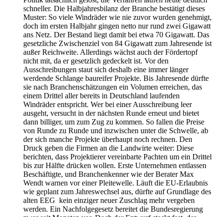
schneller. Die Halbjahresbilanz der Branche bestätigt dieses
Muster: So viele Windräder wie nie zuvor wurden genehmigt,
doch im ersten Halbjahr gingen netto nur rund zwei Gigawatt
ans Netz. Der Bestand liegt damit bei etwa 70 Gigawatt. Das
gesetzliche Zwischenziel von 84 Gigawatt zum Jahresende ist
außer Reichweite. Allerdings wächst auch der Fördertopf
nicht mit, da er gesetzlich gedeckelt ist. Vor den
Ausschreibungen staut sich deshalb eine immer länger
werdende Schlange baureifer Projekte. Bis Jahresende dürfte
sie nach Branchenschätzungen ein Volumen erreichen, das
einem Drittel aller bereits in Deutschland laufenden
Windräder entspricht. Wer bei einer Ausschreibung leer
ausgeht, versucht in der nächsten Runde erneut und bietet
dann billiger, um zum Zug zu kommen. So fallen die Preise
von Runde zu Runde und inzwischen unter die Schwelle, ab
der sich manche Projekte überhaupt noch rechnen. Den
Druck geben die Firmen an die Landwirte weiter: Diese
berichten, dass Projektierer vereinbarte Pachten um ein Drittel
bis zur Hälfte drücken wollen. Erste Unternehmen entlassen
Beschäftigte, und Branchenkenner wie der Berater Max
Wendt warnen vor einer Pleitewelle. Läuft die EU-Erlaubnis
wie geplant zum Jahreswechsel aus, dürfte auf Grundlage des
alten EEG kein einziger neuer Zuschlag mehr vergeben
werden. Ein Nachfolgegesetz bereitet die Bundesregierung