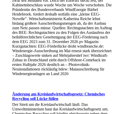
zwar seit Monaten vor. Doch der Entwurf steckt fest, der
Kabinettsbeschluss wurde Woche um Woche verschoben. Die
Präsidentin des Bundesverbands WindEnergie Bärbel
Heidebroek. fordert deshalb notfalls eine „kleine EEG-
Novelle”. Wirtschaftsministerin Katherina Reiche lehnt
bislang größere Ausschreibungsmengen ab, da der Ausbau
zum Netz passen müsse. Quellen: Rechtsgutachten im Auftrag
des BEE: Rechtsgutachten zu den Folgen des Auslaufens der
beihilferechtlichen Genehmigung der EEG-Förderung nach
dem EEG 2023 zum 31. Dezember 2026 pv Magazin:
Kurzgutachten: EEG-Förderlücke droht windbranche.de:
Windenergie-Ausschreibung im Mai erneut stark überzeichnet
– Zuschlagswerte sinken auf Mehrjahrestief iwr: Windkraft-
Zubau in Deutschland zieht durch Offshore-Comeback im
ersten Halbjahr 2026 deutlich an – Photovoltaik-
Neuinstallationen rückläufig bdew: Maiausschreibung für
Windenergieanlagen an Land 2026
Änderung am Kreislaufwirtschaftsgesetz: Chemisches
Recycling soll Lücke füllen
Der Streit um die Kreislaufwirtschaft läuft. Das
Umweltministerium baut das Kreislaufwirtschaftsgesetz um.
Chemisches Recycling soll künftig gleichrangig neben dem