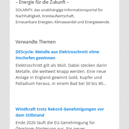
– Energie für die Zukunft –
SOLARIFY, das unabhängige Informationsportal für
Nachhaltigkeit, Kreislaufwirtschaft,
Erneuerbare Energien, Klimawandel und Energiewende.
Verwandte Themen
DEScycle: Metalle aus Elektroschrott ohne
Hochofen gewinnen
Elektroschrott gilt als Müll. Dabei stecken darin
Metalle, die weltweit knapp werden. Eine neue
Anlage in England gewinnt Gold, Kupfer und
Palladium heraus, in einem Bad bei 50 bis 80
Grad, statt wie bisher im Hochofen. Klassisches
Metallrecycling schmilzt Leiterplatten und
Kabelreste bei mehreren hundert bis über
tausend Grad ein. Energieintensiv und nur im
Windkraft trotz Rekord-Genehmigungen vor
industriellen Großmaßstab möglich. Das Londoner
dem Stillstand
Start-up DEScycle hat im englischen Teesside eine
Ende 2026 läuft die EU-Genehmigung für
Demonstrationsanlage eröffnet, die ohne diese
Ökostrom-Förderung aus. Ein neues