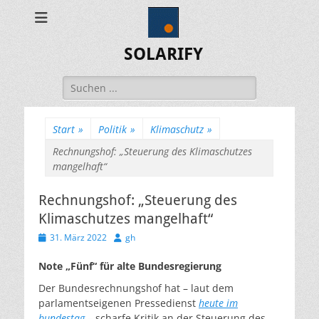
SOLARIFY
Suchen
nach:
Start
»
Politik
»
Klimaschutz
»
Rechnungshof: „Steuerung des Klimaschutzes
mangelhaft“
Rechnungshof: „Steuerung des
Klimaschutzes mangelhaft“
Veröffentlicht
Autor
31. März 2022
gh
am
Note „Fünf“ für alte Bundesregierung
Der Bundesrechnungshof hat – laut dem
parlamentseigenen Pressedienst
heute im
bundestag
– scharfe Kritik an der Steuerung des