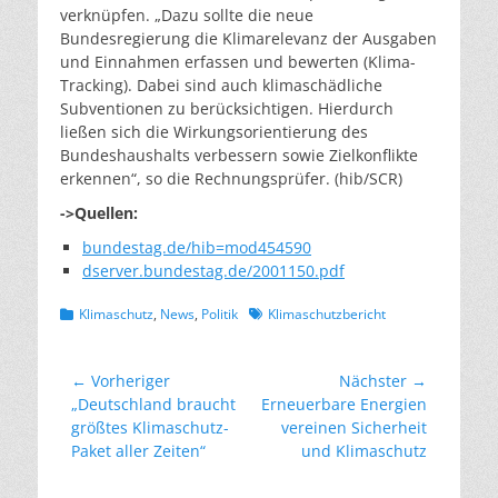
verknüpfen. „Dazu sollte die neue
Bundesregierung die Klimarelevanz der Ausgaben
und Einnahmen erfassen und bewerten (Klima-
Tracking). Dabei sind auch klimaschädliche
Subventionen zu berücksichtigen. Hierdurch
ließen sich die Wirkungsorientierung des
Bundeshaushalts verbessern sowie Zielkonflikte
erkennen“, so die Rechnungsprüfer. (hib/SCR)
->Quellen:
bundestag.de/hib=mod454590
dserver.bundestag.de/2001150.pdf
Kategorien
Schlagworte
Klimaschutz
,
News
,
Politik
Klimaschutzbericht
Beitragsnavigation
← Vorheriger
Nächster →
Vorheriger
Nächster
„Deutschland braucht
Erneuerbare Energien
Beitrag:
Beitrag:
größtes Klimaschutz-
vereinen Sicherheit
Paket aller Zeiten“
und Klimaschutz