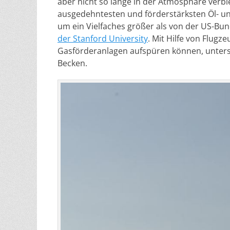
aber nicht so lange in der Atmosphäre verble
ausgedehntesten und förderstärksten Öl- un
um ein Vielfaches größer als von der US-Bu
der Stanford University
. Mit Hilfe von Flug
Gasförderanlagen aufspüren können, unters
Becken.