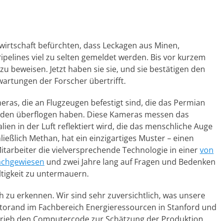
irtschaft befürchten, dass Leckagen aus Minen,
ipelines viel zu selten gemeldet werden. Bis vor kurzem
zu beweisen. Jetzt haben sie sie, und sie bestätigen den
artungen der Forscher übertrifft.
as, die an Flugzeugen befestigt sind, die das Permian
nden überflogen haben. Diese Kameras messen das
en in der Luft reflektiert wird, die das menschliche Auge
ließlich Methan, hat ein einzigartiges Muster – einen
itarbeiter die vielversprechende Technologie in einer
von
achgewiesen
und zwei Jahre lang auf Fragen und Bedenken
ltigkeit zu untermauern.
h zu erkennen. Wir sind sehr zuversichtlich, was unsere
ktorand im Fachbereich Energieressourcen in Stanford und
hrieb den Computercode zur Schätzung der Produktion