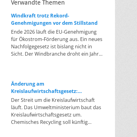
Verwandte Themen
Windkraft trotz Rekord-
Genehmigungen vor dem Stillstand
Ende 2026 läuft die EU-Genehmigung
für Ökostrom-Förderung aus. Ein neues
Nachfolgegesetz ist bislang nicht in
Sicht. Der Windbranche droht ein Jahr,
in dem sie nichts Neues anfangen kann.
Jahrelang scheiterte die Windkraft an
schleppenden Genehmigungen. Dieses
Problem hat die Politik tatsächlich
Änderung am
gelöst, die Verfahren laufen heute
Kreislaufwirtschaftsgesetz:
deutlich schneller. Die Halbjahresbilanz
Chemisches Recycling soll Lücke
Der Streit um die Kreislaufwirtschaft
der Branche bestätigt dieses Muster:
füllen
läuft. Das Umweltministerium baut das
So viele Windräder wie nie zuvor
Kreislaufwirtschaftsgesetz um.
wurden genehmigt, doch im ersten
Chemisches Recycling soll künftig
Halbjahr gingen netto nur rund zwei
gleichrangig neben dem klassischen
Gigawatt ans Netz. Der Bestand liegt
Recycling stehen. Die Entsorger sehen