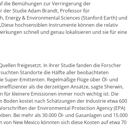
uf die Bemühungen zur Verringerung der
 der Studie Adam Brandt, Professor für
th, Energy & Environmental Sciences (Stanford Earth) und
. „Diese hochsensiblen Instrumente können die relativ
rkungen schnell und genau lokalisieren und sie für eine
ellen freigesetzt. In ihrer Studie fanden die Forscher
rsuchten Standorte die Hälfte aller beobachteten
e Super-Emittenten. Regelmäßige Flüge über Öl- und
ffizienter als die derzeitigen Ansätze, sagte Sherwin,
ür kleinere Emissionen immer noch wichtig ist. Die
 Boden kostet nach Schätzungen der Industrie etwa 600
 Vorschriften der Environmental Protection Agency (EPA)
reiben. Bei mehr als 30.000 Öl- und Gasanlagen und 15.000
n von New Mexico könnten sich diese Kosten auf etwa 70