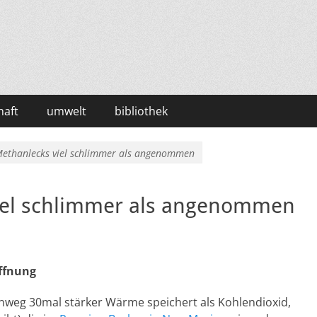
haft
umwelt
bibliothek
Methanlecks viel schlimmer als angenommen
viel schlimmer als angenommen
offnung
nweg 30mal stärker Wärme speichert als Kohlendioxid,