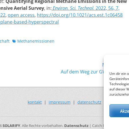
dt:
Quantifying Regional Methane Emissions in the New
sive Aerial Survey
, in:
Environ. Sci. Technol.
2022, 56, 7,
022
,
open access
,
https://doi.org/10.1021/acs.est.1c06458
irplane-based-hyperspectral
Schlagworte
chaft
Methanemissionen
Nächster →
Nächster
Auf dem Weg zur GW-Industrie
Um dir ein 
Beitrag:
Geräteinfor
Technologie
auf dieser 
zurückziehs
kontakt
|
impressum
|
datenschutz
Akze
26
SOLARIFY
. Alle Rechte vorbehalten.
Datenschutz
| Catch Responsive vo