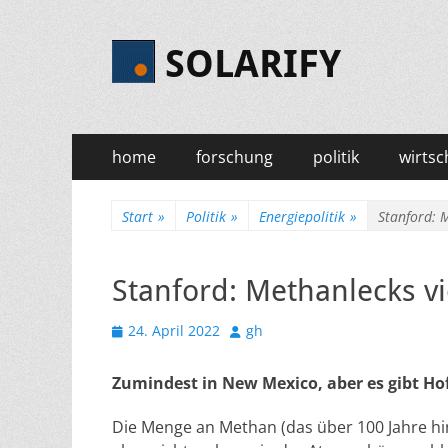
SOLARIFY
Primäres
Zum
home
forschung
politik
wirtsc
Inhalt
Menü
springen
Start
»
Politik
»
Energiepolitik
»
Stanford: 
Stanford: Methanlecks 
Veröffentlicht
Autor
24. April 2022
gh
am
Zumindest in New Mexico, aber es gibt H
Die Menge an Methan (das über 100 Jahre hi