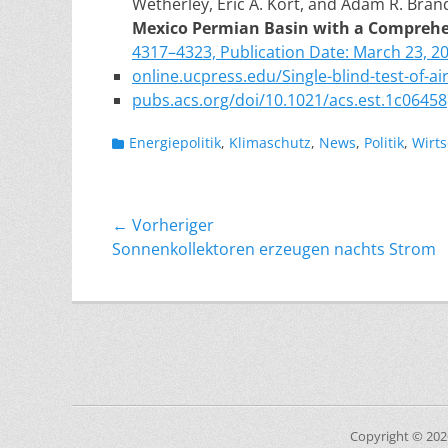
Wetherley, Eric A. Kort, and Adam R. Bran
Mexico Permian Basin with a Comprehen
4317–4323, Publication Date: March 23, 2
online.ucpress.edu/Single-blind-test-of-a
pubs.acs.org/doi/10.1021/acs.est.1c06458
Kategorien
Energiepolitik
,
Klimaschutz
,
News
,
Politik
,
Wirts
Beitragsnavigation
← Vorheriger
Vorheriger
Sonnenkollektoren erzeugen nachts Strom
Beitrag:
Copyright © 20