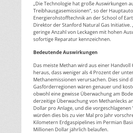
„Die Technologie hat große Auswirkungen a
Treibhausgasemissionen“, so der Hauptautor
Energierohstofftechnik an der School of Ear
Direktor der Stanford Natural Gas Initiative
geringe Anzahl von Leckagen mit hohen Auswi
sofortige Reparatur kennzeichnen.
Bedeutende Auswirkungen
Das meiste Methan wird aus einer Handvoll Qu
heraus, dass weniger als 4 Prozent der unte
Methanemissionen verursachen. Dies sind di
Gasförderregionen wären genauer und kostene
obwohl eine gewisse Überwachung am Boden f
derzeitige Überwachung von Methanlecks am
Dollar pro Anlage, und die vorgeschlagenen
würden dies bis zu vier Mal pro Jahr vorsch
Kilometern Erdgaspipelines im Permian Basi
Millionen Dollar jährlich belaufen.