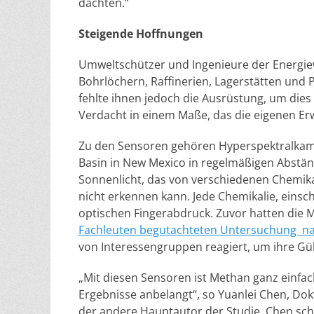
dachten.“
Steigende Hoffnungen
Umweltschützer und Ingenieure der Energiew
Bohrlöchern, Raffinerien, Lagerstätten und P
fehlte ihnen jedoch die Ausrüstung, um dies 
Verdacht in einem Maße, das die eigenen Erw
Zu den Sensoren gehören Hyperspektralkamer
Basin in New Mexico in regelmäßigen Abstä
Sonnenlicht, das von verschiedenen Chemikali
nicht erkennen kann. Jede Chemikalie, einsch
optischen Fingerabdruck. Zuvor hatten die M
Fachleuten begutachteten Untersuchung n
von Interessengruppen reagiert, um ihre Gü
„Mit diesen Sensoren ist Methan ganz einfac
Ergebnisse anbelangt“, so Yuanlei Chen, Do
der andere Hauptautor der Studie. Chen sc