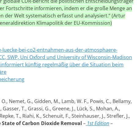
r globale CDR-Bericht die politischen Entscheidungsträger
er Fortschritte informieren, indem er die große Menge an
n der Welt systematisch erfasst und analysiert.“ (Artur
eneraldirektion Klimapolitik der EU-Kommission)
se-luecke-bei-co2-entnahmen-aus-der-atmosphaere-
C, SWP, Uni Oxford und University of Wisconsin-Madison
 informiert künftig regelmäßig über die Situation beim
äre
peicherung
 O., Nemet, G., Gidden, M., Lamb, W. F., Powis, C., Bellamy,
., Gasser, T., Grassi, G., Greene, J., Lück, S., Mohan, A.,
pke, T., Riahi, K., Schenuit, F., Steinhauser, J., Strefler, J.,
 State of Carbon Dioxide Removal
–
1st Edition
–