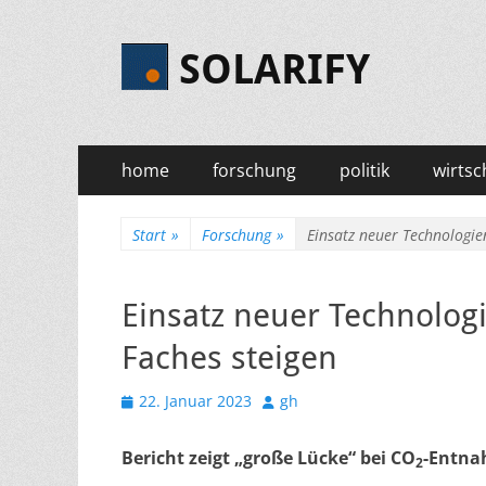
SOLARIFY
Primäres
Zum
home
forschung
politik
wirtsc
Inhalt
Menü
springen
Start
»
Forschung
»
Einsatz neuer Technologie
Einsatz neuer Technolog
Faches steigen
Veröffentlicht
Autor
22. Januar 2023
gh
am
Bericht zeigt „große Lücke“ bei CO
-Entna
2