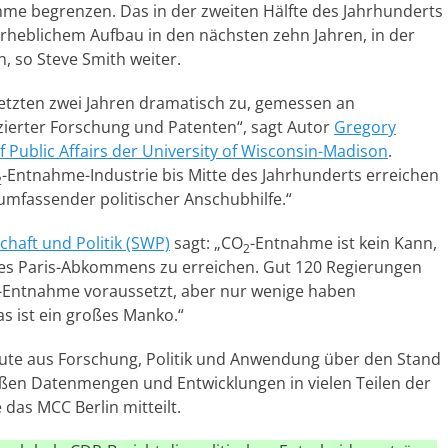
me begrenzen. Das in der zweiten Hälfte des Jahrhunderts
erheblichem Aufbau in den nächsten zehn Jahren, in der
, so Steve Smith weiter.
letzten zwei Jahren dramatisch zu, gemessen an
anzierter Forschung und Patenten“, sagt Autor
Gregory
f Public Affairs der University of Wisconsin-Madison
.
-Entnahme-Industrie bis Mitte des Jahrhunderts erreichen
2
umfassender politischer Anschubhilfe.“
chaft und Politik (SWP)
sagt: „CO
-Entnahme ist kein Kann,
2
es Paris-Abkommens zu erreichen. Gut 120 Regierungen
-Entnahme voraussetzt, aber nur wenige haben
s ist ein großes Manko.“
eute aus Forschung, Politik und Anwendung über den Stand
ßen Datenmengen und Entwicklungen in vielen Teilen der
 das MCC Berlin mitteilt.