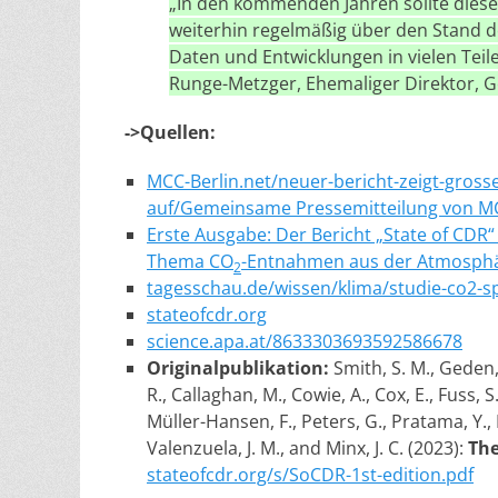
„In den kommenden Jahren sollte diese
weiterhin regelmäßig über den Stand d
Daten und Entwicklungen in vielen Teile
Runge-Metzger, Ehemaliger Direktor, G
->Quellen:
MCC-Berlin.net/neuer-bericht-zeigt-gros
auf/Gemeinsame Pressemitteilung von MC
Erste Ausgabe: Der Bericht „State of CDR“
Thema CO
-Entnahmen aus der Atmosph
2
tagesschau.de/wissen/klima/studie-co2-s
stateofcdr.org
science.apa.at/8633303693592586678
Originalpublikation:
Smith, S. M., Geden,
R., Callaghan, M., Cowie, A., Cox, E., Fuss, S
Müller-Hansen, F., Peters, G., Pratama, Y., Re
Valenzuela, J. M., and Minx, J. C. (2023):
The
stateofcdr.org/s/SoCDR-1st-edition.pdf