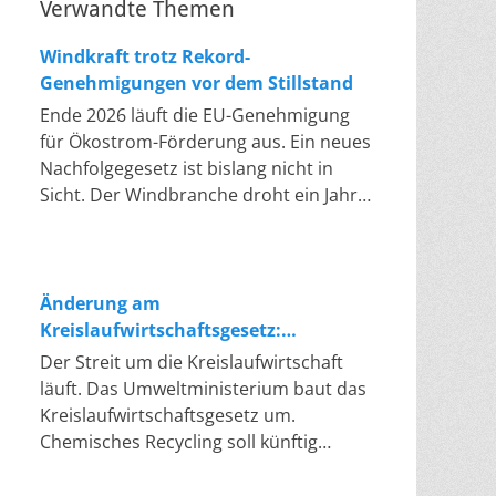
Verwandte Themen
Windkraft trotz Rekord-
Genehmigungen vor dem Stillstand
Ende 2026 läuft die EU-Genehmigung
für Ökostrom-Förderung aus. Ein neues
Nachfolgegesetz ist bislang nicht in
Sicht. Der Windbranche droht ein Jahr,
in dem sie nichts Neues anfangen kann.
Jahrelang scheiterte die Windkraft an
schleppenden Genehmigungen. Dieses
Problem hat die Politik tatsächlich
Änderung am
gelöst, die Verfahren laufen heute
Kreislaufwirtschaftsgesetz:
deutlich schneller. Die Halbjahresbilanz
Chemisches Recycling soll Lücke
Der Streit um die Kreislaufwirtschaft
der Branche bestätigt dieses Muster:
füllen
läuft. Das Umweltministerium baut das
So viele Windräder wie nie zuvor
Kreislaufwirtschaftsgesetz um.
wurden genehmigt, doch im ersten
Chemisches Recycling soll künftig
Halbjahr gingen netto nur rund zwei
gleichrangig neben dem klassischen
Gigawatt ans Netz. Der Bestand liegt
Recycling stehen. Die Entsorger sehen