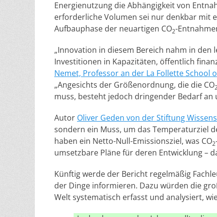
Energienutzung die Abhängigkeit von Entnah
erforderliche Volumen sei nur denkbar mit 
Aufbauphase der neuartigen CO
-Entnahmen
2
„Innovation in diesem Bereich nahm in den 
Investitionen in Kapazitäten, öffentlich fin
Nemet, Professor an der La Follette School o
„Angesichts der Größenordnung, die die CO
muss, besteht jedoch dringender Bedarf an 
Autor
Oliver Geden von der Stiftung Wissens
sondern ein Muss, um das Temperaturziel d
haben ein Netto-Null-Emissionsziel, was CO
2
umsetzbare Pläne für deren Entwicklung – da
Künftig werde der Bericht regelmäßig Fachl
der Dinge informieren. Dazu würden die gro
Welt systematisch erfasst und analysiert, wie