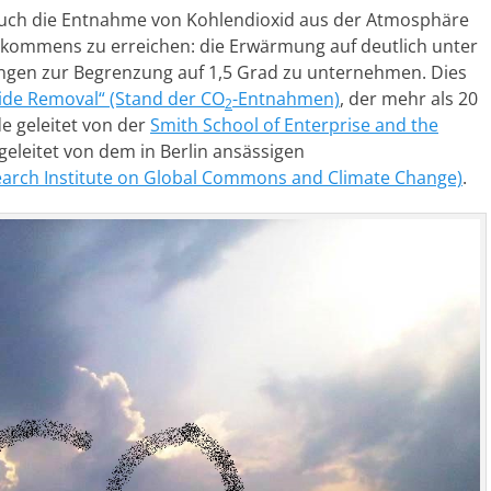
uch die Entnahme von Kohlendioxid aus der Atmosphäre
bkommens zu erreichen: die Erwärmung auf deutlich unter
ngen zur Begrenzung auf 1,5 Grad zu unternehmen. Dies
xide Removal“ (Stand der CO
-Entnahmen)
, der mehr als 20
2
e geleitet von der
Smith School of Enterprise and the
eleitet von dem in Berlin ansässigen
earch Institute on Global Commons and Climate Change)
.