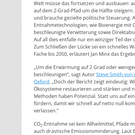
Welt müsse das fortsetzen und ausbauen: a
auf dem 2-Grad-Pfad um die Hälfte steigern.
und brauche gezielte politische Steuerung. 
Entnahmetechnologien, wie Bioenergie mit 
beschleunigte Verwitterung sowie Direktab
Auf all dies entfalle nur ein winziger Teil 
Zum Schließen der Lücke sei ein schnelles 
Fache bis 2050, erläutert Jan Minx das Ergebn
„Um die Erwärmung auf 2 Grad oder weniger
beschleunigen“, sagt Autor
Steve Smith von 
Oxford
. „Doch der Bericht zeigt eindeutig: 
Ökosysteme restaurieren und stärken und 
Methoden haben Potenzial. Statt uns auf eine
fördern, damit wir schnell auf netto null k
verlassen.“
CO
-Entnahme sei kein Allheilmittel, Pfade 
2
auch drastische Emissionsminderung. Laut B