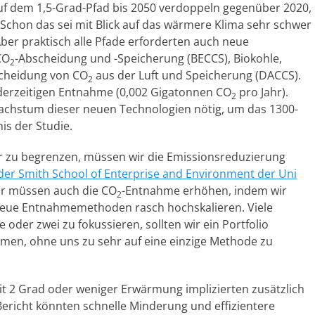
uf dem 1,5-Grad-Pfad bis 2050 verdoppeln gegenüber 2020,
 Schon das sei mit Blick auf das wärmere Klima sehr schwer
Aber praktisch alle Pfade erforderten auch neue
CO
-Abscheidung und -Speicherung (BECCS), Biokohle,
2
scheidung von CO
aus der Luft und Speicherung (DACCS).
2
der derzeitigen Entnahme (0,002 Gigatonnen CO
pro Jahr).
2
Wachstum dieser neuen Technologien nötig, um das 1300-
is der Studie.
 zu begrenzen, müssen wir die Emissionsreduzierung
der Smith School of Enterprise and Environment der Uni
Wir müssen auch die CO
-Entnahme erhöhen, indem wir
2
neue Entnahmemethoden rasch hochskalieren. Viele
 oder zwei zu fokussieren, sollten wir ein Portfolio
ommen, ohne uns zu sehr auf eine einzige Methode zu
mit 2 Grad oder weniger Erwärmung implizierten zusätzlich
ericht könnten schnelle Minderung und effizientere