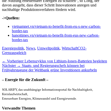
die Nutzung erneuerbarer Energien zu schaffen“, so Long, der
davon ausgeht, dass dieser Schritt Innovationen anregen und
nachhaltige Produktionsverfahren fördern wird.
->Quellen:
vietnamnet.vn/vietnam-to-benefit-from-eu-s-new-carbon-
border-tax
hanoitimes.vn/vietnam-to-benefit-from-eus-new-carbon-
border-tax
Kategorien
Schlagworte
Energiepolitik
,
News
,
Umweltpolitik
,
Wirtschaft
CO2-
Grenzausgleich
Beitragsnavigation
Vorheriger
← Vorheriger
Lebenszyklus von Lithium-Ionen-Batterien begleiten
Nächster
Beitrag:
Nächster →
Staats- und Regierungschefs können bei
Beitrag:
Frühjahrstagung der Weltbank grüne Investitionen ankurbeln
– Energie für die Zukunft –
SOLARIFY, das unabhängige Informationsportal für Nachhaltigkeit,
Kreislaufwirtschaft,
Erneuerbare Energien, Klimawandel und Energiewende.
Verwandte Themen