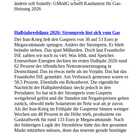
ändern soll Solarify: GModG schafft Kaufanreiz für Gas-
Heizung 2026
Halbjahresbilanz 2026: Strompreis löst sich vom Gas
Der Iran-Krieg ließ den Gaspreis von 36 auf 53 Euro je
Megawattstunde springen. Anders der Strompreis. Er blieb
beinahe stehen. Das spart Milliarden. Doch laut Fraunhofer
ISE zahlen wir noch zu viel: Was fehlt, sind Speicher.
Erneuerbare Energien deckten im ersten Halbjahr 2026 rund
62 Prozent der öffentlichen Nettostromerzeugung in
Deutschland. Das ist etwas mehr als im Vorjahr. Das hat das
Fraunhofer ISE gemeldet. Am Verbrauch gemessen waren es
58,5 Prozent. Ebenfalls ein Rekordwert. Die eigentliche
Nachricht der Halbjahresbilanz steckt jedoch in den
Preisdaten: So hat sich der Strompreis vom Gaspreis
weitgehend gelöst und die Stunden mit Negativpreisen gehen
zurück, obwohl mehr Solarstrom im Netz war als je zuvor.
Als der Iran-Krieg im Frühjahr die Gaspreise binnen weniger
Wochen um 48 Prozent in die Höhe trieb, produzierte ein
Gaskraftwerk für rund 133 Euro je Megawattstunde. Nach
der bisherigen Logik der Strombörse hätte das den gesamten
Markt mitziehen müssen, denn das teuerste gerade benötigte