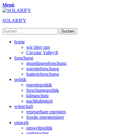
Menü
SOLARIFY
Suchen
nach:
Primäres
Zum
home
Inhalt
wir über uns
Menü
springen
Circular Valley®
forschung
grundlagenforschung
energieforschung
batterieforschung
politik
energiepolitik
forschungspolitik
klimaschutz
nachhaltigkeit
wirtschaft
erneuerbare energien
fossile energieträger
umwelt
umweltpolitik
verbraucher