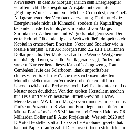
Newsletters, in dem JP Morgan jährlich sein Energiepapier
veröffentlicht. Die diesjährige Ausgabe mit dem Titel
„Fighting Words” stammt von Michael Cembalest, dem Chef-
Anlagestrategen der Vermögensverwaltung. Darin wird die
Energiewende nicht als Klimaziel, sondern als Kapitalfrage
behandelt: Jede Technologie wird anhand von Marge,
Stromkosten, Aktienkurs und Wagniskapital gemessen. Der
erste Befund fällt eindeutig aus. Weltweit fließt doppelt so viel
Kapital in erneuerbare Energien, Netze und Speicher wie in
fossile Energien. Laut J.P. Morgan rund 2,2 zu 1,1 Billionen
Dollar pro Jahr. Der Markt setzt auf die Wende. Weitgehend
unabhängig davon, was die Politik gerade sagt, fördert oder
streicht. Nur verdiene dieses Kapital bislang wenig. Laut
Cembalest laufe der Solarboom „dank unprofitabler
chinesischer Solarfirmen“: Die meisten börsennotierten
Modulhersteller machen Verluste und drücken mit ihren
Überkapazitäten die Preise weltweit. Bei Elektroautos sei das
Muster noch deutlicher. Von den großen Herstellern machen
nur Tesla und vier chinesische Firmen Gewinn. BMW,
Mercedes und VW fahren Margen von minus zehn bis minus
fünfzehn Prozent ein. Rivian und Ford liegen noch tiefer im
Minus. Ford schrieb 19,5 Milliarden und General Motors 7,6
Milliarden Dollar auf E-Auto-Projekte ab. Wer seit 2023 auf
E-Auto-Hersteller statt auf klassische Autobauer gesetzt hat,
hat laut Papier draufgezahlt. Dass Investitionen sich nicht an