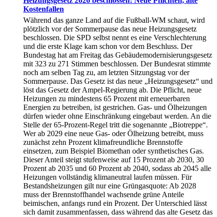
Heizungsgesetz 2026 beschlossen: Neue Pflichten, alte
Kostenfallen
Während das ganze Land auf die Fußball-WM schaut, wird
plötzlich vor der Sommerpause das neue Heizungsgesetz
beschlossen. Die SPD selbst nennt es eine Verschlechterung
und die erste Klage kam schon vor dem Beschluss. Der
Bundestag hat am Freitag das Gebäudemodernisierungsgesetz
mit 323 zu 271 Stimmen beschlossen. Der Bundesrat stimmte
noch am selben Tag zu, am letzten Sitzungstag vor der
Sommerpause. Das Gesetz ist das neue „Heizungsgesetz“ und
löst das Gesetz der Ampel-Regierung ab. Die Pflicht, neue
Heizungen zu mindestens 65 Prozent mit erneuerbaren
Energien zu betreiben, ist gestrichen. Gas- und Ölheizungen
dürfen wieder ohne Einschränkung eingebaut werden. An die
Stelle der 65-Prozent-Regel tritt die sogenannte „Biotreppe“.
Wer ab 2029 eine neue Gas- oder Ölheizung betreibt, muss
zunächst zehn Prozent klimafreundliche Brennstoffe
einsetzen, zum Beispiel Biomethan oder synthetisches Gas.
Dieser Anteil steigt stufenweise auf 15 Prozent ab 2030, 30
Prozent ab 2035 und 60 Prozent ab 2040, sodass ab 2045 alle
Heizungen vollständig klimaneutral laufen müssen. Für
Bestandsheizungen gilt nur eine Grüngasquote: Ab 2028
muss der Brennstoffhandel wachsende grüne Anteile
beimischen, anfangs rund ein Prozent. Der Unterschied lässt
sich damit zusammenfassen, dass während das alte Gesetz das