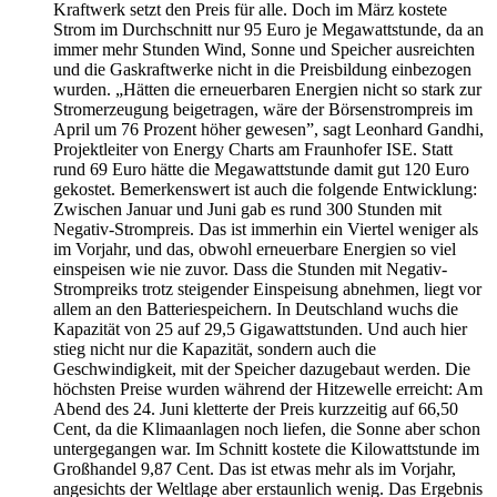
Kraftwerk setzt den Preis für alle. Doch im März kostete
Strom im Durchschnitt nur 95 Euro je Megawattstunde, da an
immer mehr Stunden Wind, Sonne und Speicher ausreichten
und die Gaskraftwerke nicht in die Preisbildung einbezogen
wurden. „Hätten die erneuerbaren Energien nicht so stark zur
Stromerzeugung beigetragen, wäre der Börsenstrompreis im
April um 76 Prozent höher gewesen”, sagt Leonhard Gandhi,
Projektleiter von Energy Charts am Fraunhofer ISE. Statt
rund 69 Euro hätte die Megawattstunde damit gut 120 Euro
gekostet. Bemerkenswert ist auch die folgende Entwicklung:
Zwischen Januar und Juni gab es rund 300 Stunden mit
Negativ-Strompreis. Das ist immerhin ein Viertel weniger als
im Vorjahr, und das, obwohl erneuerbare Energien so viel
einspeisen wie nie zuvor. Dass die Stunden mit Negativ-
Strompreiks trotz steigender Einspeisung abnehmen, liegt vor
allem an den Batteriespeichern. In Deutschland wuchs die
Kapazität von 25 auf 29,5 Gigawattstunden. Und auch hier
stieg nicht nur die Kapazität, sondern auch die
Geschwindigkeit, mit der Speicher dazugebaut werden. Die
höchsten Preise wurden während der Hitzewelle erreicht: Am
Abend des 24. Juni kletterte der Preis kurzzeitig auf 66,50
Cent, da die Klimaanlagen noch liefen, die Sonne aber schon
untergegangen war. Im Schnitt kostete die Kilowattstunde im
Großhandel 9,87 Cent. Das ist etwas mehr als im Vorjahr,
angesichts der Weltlage aber erstaunlich wenig. Das Ergebnis