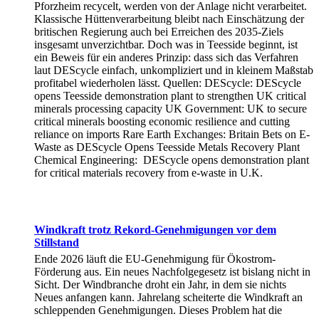
Pforzheim recycelt, werden von der Anlage nicht verarbeitet.
Klassische Hüttenverarbeitung bleibt nach Einschätzung der
britischen Regierung auch bei Erreichen des 2035-Ziels
insgesamt unverzichtbar. Doch was in Teesside beginnt, ist
ein Beweis für ein anderes Prinzip: dass sich das Verfahren
laut DEScycle einfach, unkompliziert und in kleinem Maßstab
profitabel wiederholen lässt. Quellen: DEScycle: DEScycle
opens Teesside demonstration plant to strengthen UK critical
minerals processing capacity UK Government: UK to secure
critical minerals boosting economic resilience and cutting
reliance on imports Rare Earth Exchanges: Britain Bets on E-
Waste as DEScycle Opens Teesside Metals Recovery Plant
Chemical Engineering: DEScycle opens demonstration plant
for critical materials recovery from e-waste in U.K.
Windkraft trotz Rekord-Genehmigungen vor dem
Stillstand
Ende 2026 läuft die EU-Genehmigung für Ökostrom-
Förderung aus. Ein neues Nachfolgegesetz ist bislang nicht in
Sicht. Der Windbranche droht ein Jahr, in dem sie nichts
Neues anfangen kann. Jahrelang scheiterte die Windkraft an
schleppenden Genehmigungen. Dieses Problem hat die