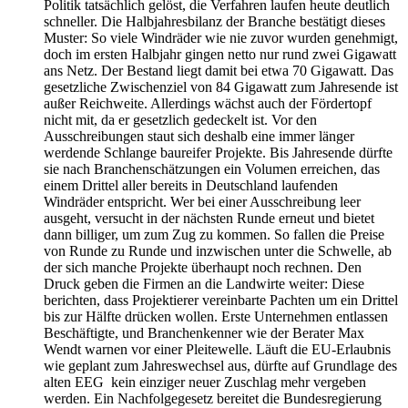
Politik tatsächlich gelöst, die Verfahren laufen heute deutlich
schneller. Die Halbjahresbilanz der Branche bestätigt dieses
Muster: So viele Windräder wie nie zuvor wurden genehmigt,
doch im ersten Halbjahr gingen netto nur rund zwei Gigawatt
ans Netz. Der Bestand liegt damit bei etwa 70 Gigawatt. Das
gesetzliche Zwischenziel von 84 Gigawatt zum Jahresende ist
außer Reichweite. Allerdings wächst auch der Fördertopf
nicht mit, da er gesetzlich gedeckelt ist. Vor den
Ausschreibungen staut sich deshalb eine immer länger
werdende Schlange baureifer Projekte. Bis Jahresende dürfte
sie nach Branchenschätzungen ein Volumen erreichen, das
einem Drittel aller bereits in Deutschland laufenden
Windräder entspricht. Wer bei einer Ausschreibung leer
ausgeht, versucht in der nächsten Runde erneut und bietet
dann billiger, um zum Zug zu kommen. So fallen die Preise
von Runde zu Runde und inzwischen unter die Schwelle, ab
der sich manche Projekte überhaupt noch rechnen. Den
Druck geben die Firmen an die Landwirte weiter: Diese
berichten, dass Projektierer vereinbarte Pachten um ein Drittel
bis zur Hälfte drücken wollen. Erste Unternehmen entlassen
Beschäftigte, und Branchenkenner wie der Berater Max
Wendt warnen vor einer Pleitewelle. Läuft die EU-Erlaubnis
wie geplant zum Jahreswechsel aus, dürfte auf Grundlage des
alten EEG kein einziger neuer Zuschlag mehr vergeben
werden. Ein Nachfolgegesetz bereitet die Bundesregierung