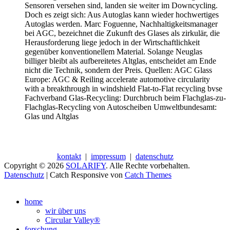
Sensoren versehen sind, landen sie weiter im Downcycling.
Doch es zeigt sich: Aus Autoglas kann wieder hochwertiges
Autoglas werden. Marc Foguenne, Nachhaltigkeitsmanager
bei AGC, bezeichnet die Zukunft des Glases als zirkulär, die
Herausforderung liege jedoch in der Wirtschaftlichkeit
gegenüber konventionellem Material. Solange Neuglas
billiger bleibt als aufbereitetes Altglas, entscheidet am Ende
nicht die Technik, sondern der Preis. Quellen: AGC Glass
Europe: AGC & Reiling accelerate automotive circularity
with a breakthrough in windshield Flat-to-Flat recycling bvse
Fachverband Glas-Recycling: Durchbruch beim Flachglas-zu-
Flachglas-Recycling von Autoscheiben Umweltbundesamt:
Glas und Altglas
kontakt
|
impressum
|
datenschutz
Copyright © 2026
SOLARIFY
. Alle Rechte vorbehalten.
Datenschutz
| Catch Responsive von
Catch Themes
Nach
oben
home
scrollen
wir über uns
Circular Valley®
forschung