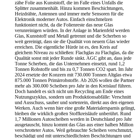
zähe Folie aus Kunststoff, die im Falle eines Unfalls die
Splitter zusammenhält. Hinzu kommen Beschichtungen,
Heizdrähte, Antennen und immer mehr Sensoren für die
Elektronik moderner Autos. Einfach einschmelzen
funktioniert nicht, da die Folienreste das neue Glas
verunreinigen würden. In der Anlage in Marienfeld werden
Glas, Kunststoff und Metall getrennt und die Scherben so
weit gereinigt, dass sie die Qualität von neuem Glas wieder
erreichen. Die eigentliche Hürde ist es, den Kreis auf
gleichem Niveau zu schließen: Flachglas zu Flachglas, da die
Qualität sonst mit jeder Runde sinkt. AGC gibt an, dass jede
Tonne Scherben, die das Unternehmen einsetzt, rund 1,2
Tonnen Rohstoffe und bis zu 0,7 Tonnen CO2 spart. Im Jahr
2024 ersetzte der Konzern mit 730.000 Tonnen Altglas etwa
875.000 Tonnen Primärrohstoffe. Ab 2026 wollen die Partner
mehr als 300.000 Scheiben pro Jahr in den Kreislauf führen.
Doch handelt es sich nicht um Recycling am Ende eines
Nutzungszyklus, sondern um Produktionsabfälle: Verschnitt
und Ausschuss, sauber und sortenrein, direkt aus den eigenen
Werken. Auch wenn hier eine große Materialersparnis gelingt,
bleiben die wirklich großen Stoffkreisläufe unberührt. Rund
1,7 Millionen Autoscheiben werden in Deutschland pro Jahr
ausgetauscht, hinzu kommt das Glas aus einer halben Million
verschrotteter Autos. Weil gebrauchte Scheiben verschmutzt,
beschädigt und mit unterschiedlichsten Beschichtungen und