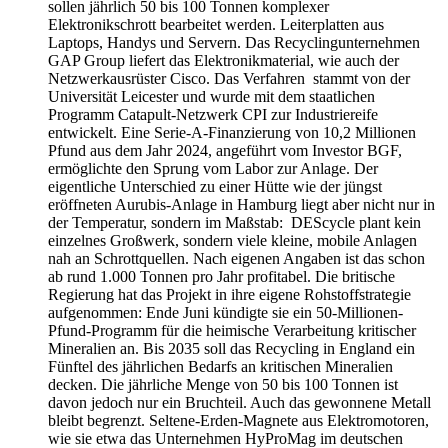
sollen jährlich 50 bis 100 Tonnen komplexer
Elektronikschrott bearbeitet werden. Leiterplatten aus
Laptops, Handys und Servern. Das Recyclingunternehmen
GAP Group liefert das Elektronikmaterial, wie auch der
Netzwerkausrüster Cisco. Das Verfahren stammt von der
Universität Leicester und wurde mit dem staatlichen
Programm Catapult-Netzwerk CPI zur Industriereife
entwickelt. Eine Serie-A-Finanzierung von 10,2 Millionen
Pfund aus dem Jahr 2024, angeführt vom Investor BGF,
ermöglichte den Sprung vom Labor zur Anlage. Der
eigentliche Unterschied zu einer Hütte wie der jüngst
eröffneten Aurubis-Anlage in Hamburg liegt aber nicht nur in
der Temperatur, sondern im Maßstab: DEScycle plant kein
einzelnes Großwerk, sondern viele kleine, mobile Anlagen
nah an Schrottquellen. Nach eigenen Angaben ist das schon
ab rund 1.000 Tonnen pro Jahr profitabel. Die britische
Regierung hat das Projekt in ihre eigene Rohstoffstrategie
aufgenommen: Ende Juni kündigte sie ein 50-Millionen-
Pfund-Programm für die heimische Verarbeitung kritischer
Mineralien an. Bis 2035 soll das Recycling in England ein
Fünftel des jährlichen Bedarfs an kritischen Mineralien
decken. Die jährliche Menge von 50 bis 100 Tonnen ist
davon jedoch nur ein Bruchteil. Auch das gewonnene Metall
bleibt begrenzt. Seltene-Erden-Magnete aus Elektromotoren,
wie sie etwa das Unternehmen HyProMag im deutschen