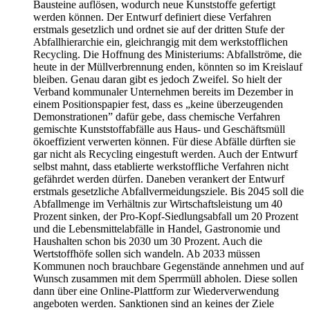
Bausteine auflösen, wodurch neue Kunststoffe gefertigt
werden können. Der Entwurf definiert diese Verfahren
erstmals gesetzlich und ordnet sie auf der dritten Stufe der
Abfallhierarchie ein, gleichrangig mit dem werkstofflichen
Recycling. Die Hoffnung des Ministeriums: Abfallströme, die
heute in der Müllverbrennung enden, könnten so im Kreislauf
bleiben. Genau daran gibt es jedoch Zweifel. So hielt der
Verband kommunaler Unternehmen bereits im Dezember in
einem Positionspapier fest, dass es „keine überzeugenden
Demonstrationen” dafür gebe, dass chemische Verfahren
gemischte Kunststoffabfälle aus Haus- und Geschäftsmüll
ökoeffizient verwerten können. Für diese Abfälle dürften sie
gar nicht als Recycling eingestuft werden. Auch der Entwurf
selbst mahnt, dass etablierte werkstoffliche Verfahren nicht
gefährdet werden dürfen. Daneben verankert der Entwurf
erstmals gesetzliche Abfallvermeidungsziele. Bis 2045 soll die
Abfallmenge im Verhältnis zur Wirtschaftsleistung um 40
Prozent sinken, der Pro-Kopf-Siedlungsabfall um 20 Prozent
und die Lebensmittelabfälle in Handel, Gastronomie und
Haushalten schon bis 2030 um 30 Prozent. Auch die
Wertstoffhöfe sollen sich wandeln. Ab 2033 müssen
Kommunen noch brauchbare Gegenstände annehmen und auf
Wunsch zusammen mit dem Sperrmüll abholen. Diese sollen
dann über eine Online-Plattform zur Wiederverwendung
angeboten werden. Sanktionen sind an keines der Ziele