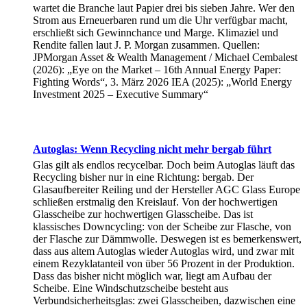
wartet die Branche laut Papier drei bis sieben Jahre. Wer den
Strom aus Erneuerbaren rund um die Uhr verfügbar macht,
erschließt sich Gewinnchance und Marge. Klimaziel und
Rendite fallen laut J. P. Morgan zusammen. Quellen:
JPMorgan Asset & Wealth Management / Michael Cembalest
(2026): „Eye on the Market – 16th Annual Energy Paper:
Fighting Words“, 3. März 2026 IEA (2025): „World Energy
Investment 2025 – Executive Summary“
Autoglas: Wenn Recycling nicht mehr bergab führt
Glas gilt als endlos recycelbar. Doch beim Autoglas läuft das
Recycling bisher nur in eine Richtung: bergab. Der
Glasaufbereiter Reiling und der Hersteller AGC Glass Europe
schließen erstmalig den Kreislauf. Von der hochwertigen
Glasscheibe zur hochwertigen Glasscheibe. Das ist
klassisches Downcycling: von der Scheibe zur Flasche, von
der Flasche zur Dämmwolle. Deswegen ist es bemerkenswert,
dass aus altem Autoglas wieder Autoglas wird, und zwar mit
einem Rezyklatanteil von über 56 Prozent in der Produktion.
Dass das bisher nicht möglich war, liegt am Aufbau der
Scheibe. Eine Windschutzscheibe besteht aus
Verbundsicherheitsglas: zwei Glasscheiben, dazwischen eine