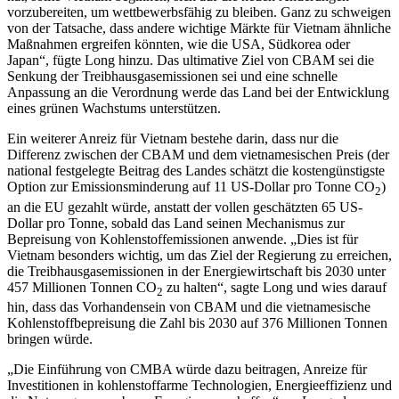
vorzubereiten, um wettbewerbsfähig zu bleiben. Ganz zu schweigen
von der Tatsache, dass andere wichtige Märkte für Vietnam ähnliche
Maßnahmen ergreifen könnten, wie die USA, Südkorea oder
Japan“, fügte Long hinzu. Das ultimative Ziel von CBAM sei die
Senkung der Treibhausgasemissionen sei und eine schnelle
Anpassung an die Verordnung werde das Land bei der Entwicklung
eines grünen Wachstums unterstützen.
Ein weiterer Anreiz für Vietnam bestehe darin, dass nur die
Differenz zwischen der CBAM und dem vietnamesischen Preis (der
national festgelegte Beitrag des Landes schätzt die kostengünstigste
Option zur Emissionsminderung auf 11 US-Dollar pro Tonne CO
)
2
an die EU gezahlt würde, anstatt der vollen geschätzten 65 US-
Dollar pro Tonne, sobald das Land seinen Mechanismus zur
Bepreisung von Kohlenstoffemissionen anwende. „Dies ist für
Vietnam besonders wichtig, um das Ziel der Regierung zu erreichen,
die Treibhausgasemissionen in der Energiewirtschaft bis 2030 unter
457 Millionen Tonnen CO
zu halten“, sagte Long und wies darauf
2
hin, dass das Vorhandensein von CBAM und die vietnamesische
Kohlenstoffbepreisung die Zahl bis 2030 auf 376 Millionen Tonnen
bringen würde.
„Die Einführung von CMBA würde dazu beitragen, Anreize für
Investitionen in kohlenstoffarme Technologien, Energieeffizienz und