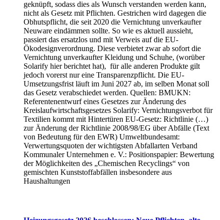
geknüpft, sodass dies als Wunsch verstanden werden kann,
nicht als Gesetz mit Pflichten. Gestrichen wird dagegen die
Obhutspflicht, die seit 2020 die Vernichtung unverkaufter
Neuware eindämmen sollte. So wie es aktuell aussieht,
passiert das ersatzlos und mit Verweis auf die EU-
Ökodesignverordnung. Diese verbietet zwar ab sofort die
Vernichtung unverkaufter Kleidung und Schuhe, (worüber
Solarify hier berichtet hat), für alle anderen Produkte gilt
jedoch vorerst nur eine Transparenzpflicht. Die EU-
Umsetzungsfrist läuft im Juni 2027 ab, im selben Monat soll
das Gesetz verabschiedet werden. Quellen: BMUKN:
Referentenentwurf eines Gesetzes zur Änderung des
Kreislaufwirtschaftsgesetzes Solarify: Vernichtungsverbot für
Textilien kommt mit Hintertüren EU-Gesetz: Richtlinie (…)
zur Änderung der Richtlinie 2008/98/EG über Abfälle (Text
von Bedeutung für den EWR) Umweltbundesamt:
Verwertungsquoten der wichtigsten Abfallarten Verband
Kommunaler Unternehmen e. V.: Positionspapier: Bewertung
der Möglichkeiten des „Chemischen Recyclings“ von
gemischten Kunststoffabfällen insbesondere aus
Haushaltungen