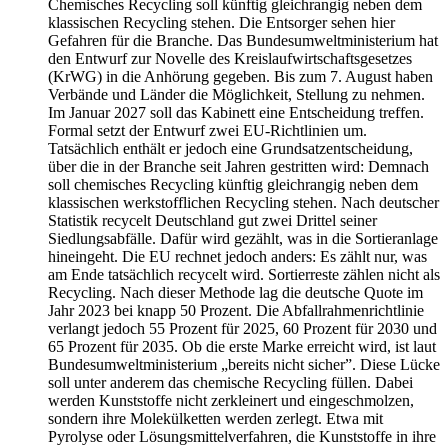
Chemisches Recycling soll künftig gleichrangig neben dem
klassischen Recycling stehen. Die Entsorger sehen hier
Gefahren für die Branche. Das Bundesumweltministerium hat
den Entwurf zur Novelle des Kreislaufwirtschaftsgesetzes
(KrWG) in die Anhörung gegeben. Bis zum 7. August haben
Verbände und Länder die Möglichkeit, Stellung zu nehmen.
Im Januar 2027 soll das Kabinett eine Entscheidung treffen.
Formal setzt der Entwurf zwei EU-Richtlinien um.
Tatsächlich enthält er jedoch eine Grundsatzentscheidung,
über die in der Branche seit Jahren gestritten wird: Demnach
soll chemisches Recycling künftig gleichrangig neben dem
klassischen werkstofflichen Recycling stehen. Nach deutscher
Statistik recycelt Deutschland gut zwei Drittel seiner
Siedlungsabfälle. Dafür wird gezählt, was in die Sortieranlage
hineingeht. Die EU rechnet jedoch anders: Es zählt nur, was
am Ende tatsächlich recycelt wird. Sortierreste zählen nicht als
Recycling. Nach dieser Methode lag die deutsche Quote im
Jahr 2023 bei knapp 50 Prozent. Die Abfallrahmenrichtlinie
verlangt jedoch 55 Prozent für 2025, 60 Prozent für 2030 und
65 Prozent für 2035. Ob die erste Marke erreicht wird, ist laut
Bundesumweltministerium „bereits nicht sicher”. Diese Lücke
soll unter anderem das chemische Recycling füllen. Dabei
werden Kunststoffe nicht zerkleinert und eingeschmolzen,
sondern ihre Molekülketten werden zerlegt. Etwa mit
Pyrolyse oder Lösungsmittelverfahren, die Kunststoffe in ihre