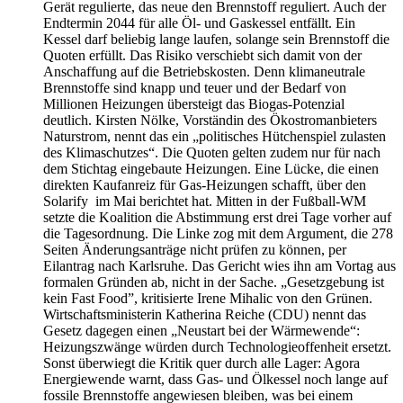
Gerät regulierte, das neue den Brennstoff reguliert. Auch der
Endtermin 2044 für alle Öl- und Gaskessel entfällt. Ein
Kessel darf beliebig lange laufen, solange sein Brennstoff die
Quoten erfüllt. Das Risiko verschiebt sich damit von der
Anschaffung auf die Betriebskosten. Denn klimaneutrale
Brennstoffe sind knapp und teuer und der Bedarf von
Millionen Heizungen übersteigt das Biogas-Potenzial
deutlich. Kirsten Nölke, Vorständin des Ökostromanbieters
Naturstrom, nennt das ein „politisches Hütchenspiel zulasten
des Klimaschutzes“. Die Quoten gelten zudem nur für nach
dem Stichtag eingebaute Heizungen. Eine Lücke, die einen
direkten Kaufanreiz für Gas-Heizungen schafft, über den
Solarify im Mai berichtet hat. Mitten in der Fußball-WM
setzte die Koalition die Abstimmung erst drei Tage vorher auf
die Tagesordnung. Die Linke zog mit dem Argument, die 278
Seiten Änderungsanträge nicht prüfen zu können, per
Eilantrag nach Karlsruhe. Das Gericht wies ihn am Vortag aus
formalen Gründen ab, nicht in der Sache. „Gesetzgebung ist
kein Fast Food”, kritisierte Irene Mihalic von den Grünen.
Wirtschaftsministerin Katherina Reiche (CDU) nennt das
Gesetz dagegen einen „Neustart bei der Wärmewende“:
Heizungszwänge würden durch Technologieoffenheit ersetzt.
Sonst überwiegt die Kritik quer durch alle Lager: Agora
Energiewende warnt, dass Gas- und Ölkessel noch lange auf
fossile Brennstoffe angewiesen bleiben, was bei einem