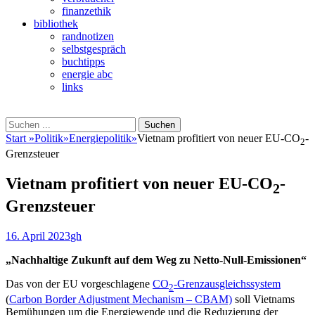
finanzethik
bibliothek
randnotizen
selbstgespräch
buchtipps
energie abc
links
Suchen
Suchen
nach:
Start
»
Politik
»
Energiepolitik
»
Vietnam profitiert von neuer EU-CO
-
2
Grenzsteuer
Vietnam profitiert von neuer EU-CO
-
2
Grenzsteuer
Veröffentlicht
Autor
16. April 2023
gh
am
„Nachhaltige Zukunft auf dem Weg zu Netto-Null-Emissionen“
Das von der EU vorgeschlagene
CO
-Grenzausgleichssystem
2
(
Carbon Border Adjustment Mechanism – CBAM)
soll Vietnams
Bemühungen um die Energiewende und die Reduzierung der