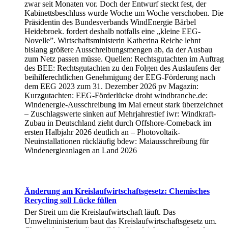
zwar seit Monaten vor. Doch der Entwurf steckt fest, der
Kabinettsbeschluss wurde Woche um Woche verschoben. Die
Präsidentin des Bundesverbands WindEnergie Bärbel
Heidebroek. fordert deshalb notfalls eine „kleine EEG-
Novelle”. Wirtschaftsministerin Katherina Reiche lehnt
bislang größere Ausschreibungsmengen ab, da der Ausbau
zum Netz passen müsse. Quellen: Rechtsgutachten im Auftrag
des BEE: Rechtsgutachten zu den Folgen des Auslaufens der
beihilferechtlichen Genehmigung der EEG-Förderung nach
dem EEG 2023 zum 31. Dezember 2026 pv Magazin:
Kurzgutachten: EEG-Förderlücke droht windbranche.de:
Windenergie-Ausschreibung im Mai erneut stark überzeichnet
– Zuschlagswerte sinken auf Mehrjahrestief iwr: Windkraft-
Zubau in Deutschland zieht durch Offshore-Comeback im
ersten Halbjahr 2026 deutlich an – Photovoltaik-
Neuinstallationen rückläufig bdew: Maiausschreibung für
Windenergieanlagen an Land 2026
Änderung am Kreislaufwirtschaftsgesetz: Chemisches
Recycling soll Lücke füllen
Der Streit um die Kreislaufwirtschaft läuft. Das
Umweltministerium baut das Kreislaufwirtschaftsgesetz um.