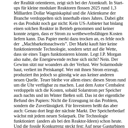
der Realität orientieren, zeigt sich bei der Atomkraft. In Start-
ups für kleine modulare Reaktoren flossen 2025 rund 1,3
Milliarden Dollar Wagniskapital und die Aktienkurse der
Branche verdoppelten sich innerhalb eines Jahres. Dabei gibt
es das Produkt noch gar nicht: Kein US-Anbieter hat bislang
einen solchen Reaktor in Betrieb genommen und keiner
konnte zeigen, dass er Strom zu wettbewerbsfähigen Kosten
liefern kann. Das Papier merkt dazu trocken an, es fehle noch
der „Machbarkeitsnachweis”. Der Markt kauft hier keine
funktionierende Technologie, sondern setzt auf die Wette,
dass sie eines Tages funktionieren könnte. Legt J.P. Morgan
also nahe, die Energiewende rechne sich nicht? Nein. Der
Gewinn sitzt nur woanders als der Verlust. Wer Solarmodule
baut, verliert im Preiskampf. Wer mit ihnen Strom erzeugt,
produziert ihn jedoch so günstig wie aus keiner anderen
neuen Quelle. Teuer bleibe vor allem eines: diesen Strom rund
um die Uhr verfügbar zu machen. Laut dem Autor Cembalest
verdoppeln sich die Kosten, sobald Solarstrom per Speicher
auch nachts und im Winter fließen soll. Das ist der eigentliche
Befund des Papiers: Nicht die Erzeugung ist das Problem,
sondern die Zuverlässigkeit. Für Investoren heißt das aber
auch: Genau dort liegt der nächste Markt. Der Speicherbedarf
wächst mit jedem neuen Solarpark. Die Technologie
funktioniert (anders als bei den Reaktor-Ideen) schon heute.
Und die fossile Konkurrenz steckt fest: Auf neue Gasturbinen