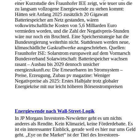
einer Kurzstudie des Fraunhofer IEE zeigt, wie teuer uns die
zu langsam vollzogene Energiewende zu stehen kommt:
Hätten seit Anfang 2025 zusätzlich 20 Gigawatt
Batteriespeicher am Netz gestanden, wären
volkswirtschaftliche Kosten von 5,6 Milliarden Euro
vermieden worden, und die Zahl der Negativpreis-Stunden
wäre nur noch ein Bruchteil. Eine Speicherstrategie hat die
Bundesregierung weiterhin nicht. Stattdessen werden neue,
klimaschädliche Gaskraftwerke ausgeschrieben. Quellen:
Fraunhofer ISE: Solarstrom europaweit auf dem Vormarsch
Bundesverband Solarwirtschaft: Batteriespeicher wachsen
rasant – Ausbau bis 2029 dennoch unsicher
energiezukunft.eu: Die Erneuerbaren im Stromsystem –
Preise, Erzeugung, Zubau pv magazine: Weniger
Negativpreise als 2025: Erstes Halbjahr trotz globaler
Energiekrise mit nur leicht höheren Börsenstrompreisen
Energiewende nach Wall-Street-Logik
In JP Morgans Investoren-Newsletter geht es um nichts
anderes als Rendite. Kein Klimaziel, keine Förderdebatte. Es
ist ein interessanter Einblick, gerade weil es hier nur ums Geld
geht. „Eye on the Market“ ist der Titel des Investoren-