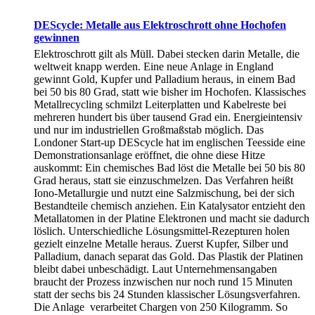
DEScycle: Metalle aus Elektroschrott ohne Hochofen
gewinnen
Elektroschrott gilt als Müll. Dabei stecken darin Metalle, die
weltweit knapp werden. Eine neue Anlage in England
gewinnt Gold, Kupfer und Palladium heraus, in einem Bad
bei 50 bis 80 Grad, statt wie bisher im Hochofen. Klassisches
Metallrecycling schmilzt Leiterplatten und Kabelreste bei
mehreren hundert bis über tausend Grad ein. Energieintensiv
und nur im industriellen Großmaßstab möglich. Das
Londoner Start-up DEScycle hat im englischen Teesside eine
Demonstrationsanlage eröffnet, die ohne diese Hitze
auskommt: Ein chemisches Bad löst die Metalle bei 50 bis 80
Grad heraus, statt sie einzuschmelzen. Das Verfahren heißt
Iono-Metallurgie und nutzt eine Salzmischung, bei der sich
Bestandteile chemisch anziehen. Ein Katalysator entzieht den
Metallatomen in der Platine Elektronen und macht sie dadurch
löslich. Unterschiedliche Lösungsmittel-Rezepturen holen
gezielt einzelne Metalle heraus. Zuerst Kupfer, Silber und
Palladium, danach separat das Gold. Das Plastik der Platinen
bleibt dabei unbeschädigt. Laut Unternehmensangaben
braucht der Prozess inzwischen nur noch rund 15 Minuten
statt der sechs bis 24 Stunden klassischer Lösungsverfahren.
Die Anlage verarbeitet Chargen von 250 Kilogramm. So