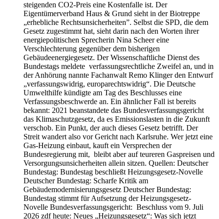
steigenden CO2-Preis eine Kostenfalle ist. Der
Eigentümerverband Haus & Grund sieht in der Biotreppe
„erhebliche Rechtsunsicherheiten”. Selbst die SPD, die dem
Gesetz zugestimmt hat, sieht darin nach den Worten ihrer
energiepolitischen Sprecherin Nina Scheer eine
Verschlechterung gegenüber dem bisherigen
Gebäudeenergiegesetz. Der Wissenschaftliche Dienst des
Bundestags meldete verfassungsrechtliche Zweifel an, und in
der Anhörung nannte Fachanwalt Remo Klinger den Entwurf
„verfassungswidrig, europarechtswidrig“. Die Deutsche
Umwelthilfe kündigte am Tag des Beschlusses eine
Verfassungsbeschwerde an. Ein ähnlicher Fall ist bereits
bekannt: 2021 beanstandete das Bundesverfassungsgericht
das Klimaschutzgesetz, da es Emissionslasten in die Zukunft
verschob. Ein Punkt, der auch dieses Gesetz betrifft. Der
Streit wandert also vor Gericht nach Karlsruhe. Wer jetzt eine
Gas-Heizung einbaut, kauft ein Versprechen der
Bundesregierung mit, bleibt aber auf teureren Gaspreisen und
Versorgungsunsicherheiten allein sitzen. Quellen: Deutscher
Bundestag: Bundestag beschließt Heizungsgesetz-Novelle
Deutscher Bundestag: Scharfe Kritik am
Gebäudemodernisierungsgesetz Deutscher Bundestag:
Bundestag stimmt für Aufsetzung der Heizungsgesetz-
Novelle Bundesverfassungsgericht: Beschluss vom 9. Juli
2026 zdf heute: Neues „Heizungsgesetz“: Was sich jetzt