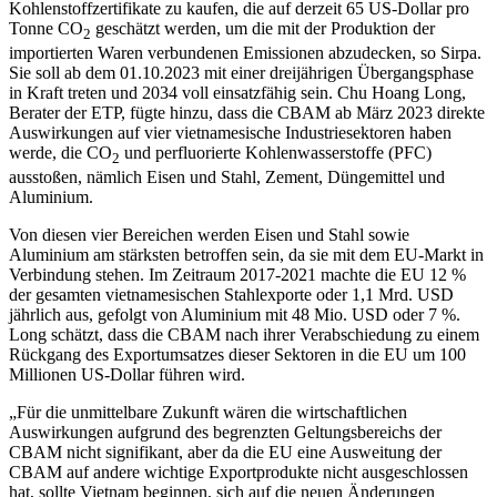
Kohlenstoffzertifikate zu kaufen, die auf derzeit 65 US-Dollar pro
Tonne CO
geschätzt werden, um die mit der Produktion der
2
importierten Waren verbundenen Emissionen abzudecken, so Sirpa.
Sie soll ab dem 01.10.2023 mit einer dreijährigen Übergangsphase
in Kraft treten und 2034 voll einsatzfähig sein. Chu Hoang Long,
Berater der ETP, fügte hinzu, dass die CBAM ab März 2023 direkte
Auswirkungen auf vier vietnamesische Industriesektoren haben
werde, die CO
und perfluorierte Kohlenwasserstoffe (PFC)
2
ausstoßen, nämlich Eisen und Stahl, Zement, Düngemittel und
Aluminium.
Von diesen vier Bereichen werden Eisen und Stahl sowie
Aluminium am stärksten betroffen sein, da sie mit dem EU-Markt in
Verbindung stehen. Im Zeitraum 2017-2021 machte die EU 12 %
der gesamten vietnamesischen Stahlexporte oder 1,1 Mrd. USD
jährlich aus, gefolgt von Aluminium mit 48 Mio. USD oder 7 %.
Long schätzt, dass die CBAM nach ihrer Verabschiedung zu einem
Rückgang des Exportumsatzes dieser Sektoren in die EU um 100
Millionen US-Dollar führen wird.
„Für die unmittelbare Zukunft wären die wirtschaftlichen
Auswirkungen aufgrund des begrenzten Geltungsbereichs der
CBAM nicht signifikant, aber da die EU eine Ausweitung der
CBAM auf andere wichtige Exportprodukte nicht ausgeschlossen
hat, sollte Vietnam beginnen, sich auf die neuen Änderungen