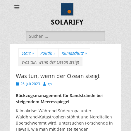
SOLARIFY
Suchen
nach:
Start
»
Politik
»
Klimaschutz
»
Was tun, wenn der Ozean steigt
Was tun, wenn der Ozean steigt
Veröffentlicht
Autor
26. Juli 2023
gh
am
Rückzugsmanagement für Sandstrände bei
steigendem Meeresspiegel
Klimakrise: Während Südeuropa unter
Waldbrand-Katastrophen stöhnt und Norditalien
überschwemmt wird, untersuchen Forschende in
Hawaii, wie man mit dem steigenden