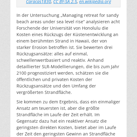
Caracas1830
,
CC BY-SA 2.5
,
en.wikipedia.org
In der Untersuchung „Managing retreat for sandy
beach areas under sea level rise“ analysieren acht
Forschende der Universität von Honolulu die
Kosten eines Rückzugs der Küstenentwicklung an
einem berühmten Strand in Hawaii, der von
starker Erosion betroffen ist. Sie bewerten drei
Rückzugsansätze: alles auf einmal,
schwellenwertbasiert und reaktiv. Anhand
detaillierter SLR-Modellierungen, die bis zum Jahr
2100 prognostiziert werden, schätzen sie die
öffentlichen und privaten Kosten der
Rückzugsansätze und den Umfang der
vergrößerten Strandfläche.
Sie kommen zu dem Ergebnis, dass ein einmaliger
Ansatz am teuersten ist, aber die größte
Strandfläche im Laufe der Zeit erhält. Im
Gegensatz dazu hat ein reaktiver Ansatz die
geringsten direkten Kosten, bietet aber im Laufe
der Zeit den geringsten Gewinn an Strandfläche