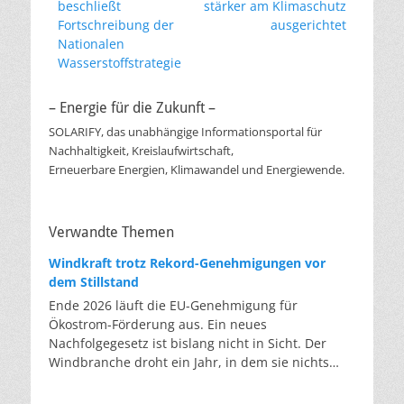
Beitrag:
Beitrag:
beschließt
stärker am Klimaschutz
Fortschreibung der
ausgerichtet
Nationalen
Wasserstoffstrategie
– Energie für die Zukunft –
SOLARIFY, das unabhängige Informationsportal für
Nachhaltigkeit, Kreislaufwirtschaft,
Erneuerbare Energien, Klimawandel und Energiewende.
Verwandte Themen
Windkraft trotz Rekord-Genehmigungen vor
dem Stillstand
Ende 2026 läuft die EU-Genehmigung für
Ökostrom-Förderung aus. Ein neues
Nachfolgegesetz ist bislang nicht in Sicht. Der
Windbranche droht ein Jahr, in dem sie nichts
Neues anfangen kann. Jahrelang scheiterte die
Windkraft an schleppenden Genehmigungen.