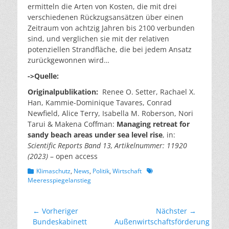
ermitteln die Arten von Kosten, die mit drei
verschiedenen Rückzugsansätzen über einen
Zeitraum von achtzig Jahren bis 2100 verbunden
sind, und verglichen sie mit der relativen
potenziellen Strandfläche, die bei jedem Ansatz
zurückgewonnen wird…
->Quelle:
Originalpublikation:
Renee O. Setter, Rachael X.
Han, Kammie-Dominique Tavares, Conrad
Newfield, Alice Terry, Isabella M. Roberson, Nori
Tarui & Makena Coffman:
Managing retreat for
sandy beach areas under sea level rise
, in:
Scientific Reports Band 13, Artikelnummer: 11920
(2023)
– open access
Kategorien
Schlagworte
Klimaschutz
,
News
,
Politik
,
Wirtschaft
Meeresspiegelanstieg
Beitragsnavigation
← Vorheriger
Nächster →
Vorheriger
Nächster
Bundeskabinett
Außenwirtschaftsförderung