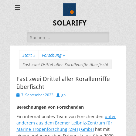
SOLARIFY
Suchen
nach:
Start
»
Forschung
»
Fast zwei Drittel aller Korallenriffe überfischt
Fast zwei Drittel aller Korallenriffe
überfischt
Veröffentlicht
Autor
7. September 2023
gh
am
Berechnungen von Forschenden
Ein internationales Team von Forschenden
unter
anderem aus dem Bremer Leibniz-Zentrum für
Marine Tropenforschung (ZMT) GmbH
hat mit
einem umfangreichen Datensatz aus über 2000