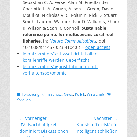
Sebastian C. A. Ferse, Alan M. Friedlander,
Charlotte L. A. Gough, Alison L. Green, David
Mouillot, Nicholas V. C. Polunin, Rick D. Stuart-
Smith, Laurent Wantiez, Ivor D. Williams, Shaun
K. Wilson & Sean R. Connoll:
Sustainable
reference points for multispecies coral reef
fisheries,
in:
Nature Communications
;
doi:
10.1038/s41467-023-41040-z –
open access
leibniz-zmt.de/fast-zwei-drittel-aller-
korallenriffe-werden-ueberfischt
leibniz-zmt.de/ag-institutionen-und-
verhaltensoekonomie
Kategorien
Schlagworte
Forschung
,
Klimaschutz
,
News
,
Politik
,
Wirtschaft
Korallen
Beitragsnavigation
← Vorheriger
Nächster →
Vorheriger
Nächster
IFA: Nachhaltigkeit
Kunststoffkreisläufe
Beitrag:
Beitrag:
dominiert Diskussionen
intelligent schließen