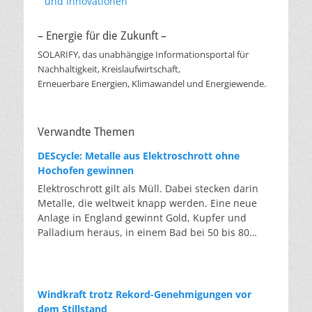
und Innovationen
– Energie für die Zukunft –
SOLARIFY, das unabhängige Informationsportal für
Nachhaltigkeit, Kreislaufwirtschaft,
Erneuerbare Energien, Klimawandel und Energiewende.
Verwandte Themen
DEScycle: Metalle aus Elektroschrott ohne
Hochofen gewinnen
Elektroschrott gilt als Müll. Dabei stecken darin
Metalle, die weltweit knapp werden. Eine neue
Anlage in England gewinnt Gold, Kupfer und
Palladium heraus, in einem Bad bei 50 bis 80
Grad, statt wie bisher im Hochofen. Klassisches
Metallrecycling schmilzt Leiterplatten und
Kabelreste bei mehreren hundert bis über
tausend Grad ein. Energieintensiv und nur im
Windkraft trotz Rekord-Genehmigungen vor
industriellen Großmaßstab möglich. Das Londoner
dem Stillstand