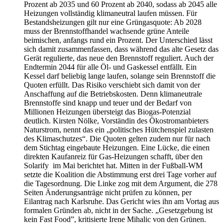
Prozent ab 2035 und 60 Prozent ab 2040, sodass ab 2045 alle
Heizungen vollständig klimaneutral laufen müssen. Für
Bestandsheizungen gilt nur eine Grüngasquote: Ab 2028
muss der Brennstoffhandel wachsende grüne Anteile
beimischen, anfangs rund ein Prozent. Der Unterschied lässt
sich damit zusammenfassen, dass während das alte Gesetz das
Gerät regulierte, das neue den Brennstoff reguliert. Auch der
Endtermin 2044 für alle Öl- und Gaskessel entfällt. Ein
Kessel darf beliebig lange laufen, solange sein Brennstoff die
Quoten erfüllt. Das Risiko verschiebt sich damit von der
Anschaffung auf die Betriebskosten. Denn klimaneutrale
Brennstoffe sind knapp und teuer und der Bedarf von
Millionen Heizungen übersteigt das Biogas-Potenzial
deutlich. Kirsten Nölke, Vorständin des Ökostromanbieters
Naturstrom, nennt das ein „politisches Hütchenspiel zulasten
des Klimaschutzes“. Die Quoten gelten zudem nur für nach
dem Stichtag eingebaute Heizungen. Eine Lücke, die einen
direkten Kaufanreiz für Gas-Heizungen schafft, über den
Solarify im Mai berichtet hat. Mitten in der Fußball-WM
setzte die Koalition die Abstimmung erst drei Tage vorher auf
die Tagesordnung. Die Linke zog mit dem Argument, die 278
Seiten Änderungsanträge nicht prüfen zu können, per
Eilantrag nach Karlsruhe. Das Gericht wies ihn am Vortag aus
formalen Gründen ab, nicht in der Sache. „Gesetzgebung ist
kein Fast Food”, kritisierte Irene Mihalic von den Grünen.