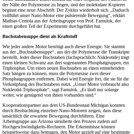
der Nähe der Polymerase zu liegen, und der molekulare Kopierer
beginnt eine neue Abschrift: Der Zyklus wiederholt sich. „Dadurch
vollführt unser Nano-Motor eine pulsierende Bewegung“, erklärt
Mathias Centola aus der Arbeitsgruppe von Prof. Famulok, der
einen großen Teil der Experimente durchgeführt hat.
Buchstabensuppe dient als Kraftstoff
Wie jeder andere Motor benötigt auch dieser Energie. Sie stammt
aus der „Buchstabensuppe“, aus der die Polymerase die Transkripte
herstellt. Jeder dieser Buchstaben (fachsprachlich: Nukleotide) trägt
einen kleinen Schwanz aus drei sogenannten Phosphatgruppen, ein
Triphosphat. Um einen neuen Buchstaben an einen entstehenden
Satz hängen zu können, muss die Polymerase zwei dieser
Phosphatgruppen entfernen. Dabei wird Energie frei, die sie für die
Verknüpfung des Buchstabens nutzt. „Unser Motor verbraucht also
Nukleotid-Triphosphate“, sagt Famulok. „Er läuft nur solange
weiter, wie genügend von ihnen vorhanden sind.“
Kooperationspartner aus dem US-Bundesstaat Michigan konnten
durch Beobachtung einzelner Nano-Motoren zeigen, dass diese
tatsächlich die erwartete Bewegung durchführen. Eine
Arbeitsgruppe aus Arizona simulierte den Prozess zudem auf
Hochgeschwindigkeits-Rechnern. Die Erkenntnisse können
beispielsweise dazu beitragen, den Motor gezielt auf eine bestimmte