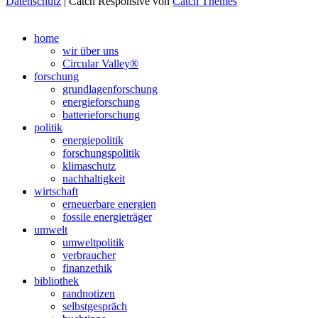
Datenschutz
| Catch Responsive von
Catch Themes
Nach
oben
home
scrollen
wir über uns
Circular Valley®
forschung
grundlagenforschung
energieforschung
batterieforschung
politik
energiepolitik
forschungspolitik
klimaschutz
nachhaltigkeit
wirtschaft
erneuerbare energien
fossile energieträger
umwelt
umweltpolitik
verbraucher
finanzethik
bibliothek
randnotizen
selbstgespräch