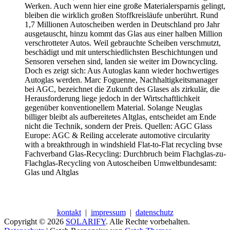
Werken. Auch wenn hier eine große Materialersparnis gelingt,
bleiben die wirklich großen Stoffkreisläufe unberührt. Rund
1,7 Millionen Autoscheiben werden in Deutschland pro Jahr
ausgetauscht, hinzu kommt das Glas aus einer halben Million
verschrotteter Autos. Weil gebrauchte Scheiben verschmutzt,
beschädigt und mit unterschiedlichsten Beschichtungen und
Sensoren versehen sind, landen sie weiter im Downcycling.
Doch es zeigt sich: Aus Autoglas kann wieder hochwertiges
Autoglas werden. Marc Foguenne, Nachhaltigkeitsmanager
bei AGC, bezeichnet die Zukunft des Glases als zirkulär, die
Herausforderung liege jedoch in der Wirtschaftlichkeit
gegenüber konventionellem Material. Solange Neuglas
billiger bleibt als aufbereitetes Altglas, entscheidet am Ende
nicht die Technik, sondern der Preis. Quellen: AGC Glass
Europe: AGC & Reiling accelerate automotive circularity
with a breakthrough in windshield Flat-to-Flat recycling bvse
Fachverband Glas-Recycling: Durchbruch beim Flachglas-zu-
Flachglas-Recycling von Autoscheiben Umweltbundesamt:
Glas und Altglas
kontakt
|
impressum
|
datenschutz
Copyright © 2026
SOLARIFY
. Alle Rechte vorbehalten.