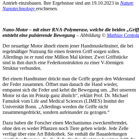
Antrieb einzubauen. Ihre Ergebnisse sind am 19.10.2023 in
Nature
Nanotechnology
erschienen.
Nano-Motor – mit einer RNA-Polymerase, welche die beiden „Griff
entsteht eine pulsierende Bewegung
– Abbildung ©
Mathias Centol
Der neuartige Motor ähnelt einem jener Handmuskeltrainer, die bei
regelmäßiger Nutzung für einen festeren Griff sorgen sollen.
Allerdings ist er rund eine Million Mal kleiner. Zwei Griffstücke
sind in ihm durch eine Federkonstruktion zu einer V-förmigen
Struktur verbunden.
Bei einem Handtrainer drückt man die Griffe gegen den Widerstand
der Feder zusammen. Öffnet man danach die Hand wieder,
entspannt sich die Feder und kehrt die Bewegung um. „Bei unserem
Motor ist das im Prinzip ganz ähnlich“, erklärt Prof. Dr. Michael
Famulok vom Life and Medical Sciences (LIMES) Institut der
Universität Bonn. „Allerdings werden die Griffe nicht
zusammengedrückt, sondern aufeinander zu gezogen.“
Dazu haben die Forscher einen Mechanismus zweckentfremdet,
ohne den es weder Pflanzen noch Tiere geben würde. Jede Zelle
verfügt über eine Art Bibliothek. Sie enthält die Bauanleitungen