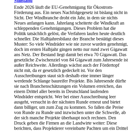
Stillstand
Ende 2026 läuft die EU-Genehmigung für Ökostrom-
Förderung aus. Ein neues Nachfolgegesetz ist bislang nicht in
Sicht. Der Windbranche droht ein Jahr, in dem sie nichts
Neues anfangen kann. Jahrelang scheiterte die Windkraft an
schleppenden Genehmigungen. Dieses Problem hat die
Politik tatsächlich gelöst, die Verfahren laufen heute deutlich
schneller. Die Halbjahresbilanz der Branche bestätigt dieses
Muster: So viele Windräder wie nie zuvor wurden genehmigt,
doch im ersten Halbjahr gingen netto nur rund zwei Gigawatt
ans Netz. Der Bestand liegt damit bei etwa 70 Gigawatt. Das
gesetzliche Zwischenziel von 84 Gigawatt zum Jahresende ist
außer Reichweite. Allerdings wächst auch der Fördertopf
nicht mit, da er gesetzlich gedeckelt ist. Vor den
Ausschreibungen staut sich deshalb eine immer länger
werdende Schlange baureifer Projekte. Bis Jahresende dürfte
sie nach Branchenschätzungen ein Volumen erreichen, das
einem Drittel aller bereits in Deutschland laufenden
Windräder entspricht. Wer bei einer Ausschreibung leer
ausgeht, versucht in der nächsten Runde erneut und bietet
dann billiger, um zum Zug zu kommen. So fallen die Preise
von Runde zu Runde und inzwischen unter die Schwelle, ab
der sich manche Projekte überhaupt noch rechnen. Den
Druck geben die Firmen an die Landwirte weiter: Diese
berichten, dass Projektierer vereinbarte Pachten um ein Drittel