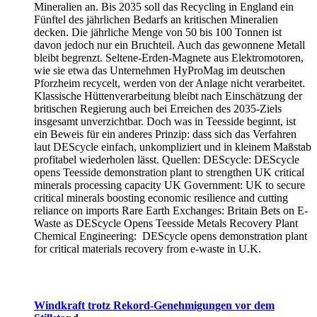
Mineralien an. Bis 2035 soll das Recycling in England ein
Fünftel des jährlichen Bedarfs an kritischen Mineralien
decken. Die jährliche Menge von 50 bis 100 Tonnen ist
davon jedoch nur ein Bruchteil. Auch das gewonnene Metall
bleibt begrenzt. Seltene-Erden-Magnete aus Elektromotoren,
wie sie etwa das Unternehmen HyProMag im deutschen
Pforzheim recycelt, werden von der Anlage nicht verarbeitet.
Klassische Hüttenverarbeitung bleibt nach Einschätzung der
britischen Regierung auch bei Erreichen des 2035-Ziels
insgesamt unverzichtbar. Doch was in Teesside beginnt, ist
ein Beweis für ein anderes Prinzip: dass sich das Verfahren
laut DEScycle einfach, unkompliziert und in kleinem Maßstab
profitabel wiederholen lässt. Quellen: DEScycle: DEScycle
opens Teesside demonstration plant to strengthen UK critical
minerals processing capacity UK Government: UK to secure
critical minerals boosting economic resilience and cutting
reliance on imports Rare Earth Exchanges: Britain Bets on E-
Waste as DEScycle Opens Teesside Metals Recovery Plant
Chemical Engineering: DEScycle opens demonstration plant
for critical materials recovery from e-waste in U.K.
Windkraft trotz Rekord-Genehmigungen vor dem