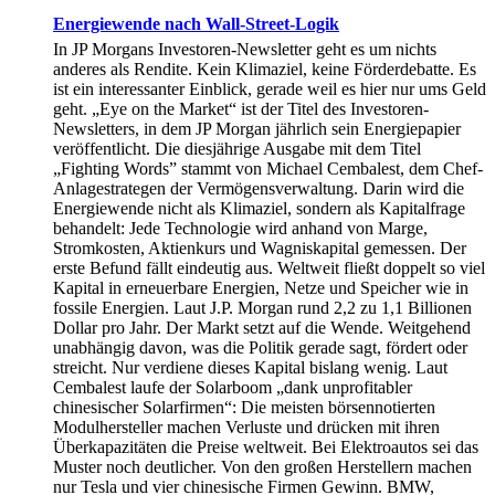
Energiewende nach Wall-Street-Logik
In JP Morgans Investoren-Newsletter geht es um nichts
anderes als Rendite. Kein Klimaziel, keine Förderdebatte. Es
ist ein interessanter Einblick, gerade weil es hier nur ums Geld
geht. „Eye on the Market“ ist der Titel des Investoren-
Newsletters, in dem JP Morgan jährlich sein Energiepapier
veröffentlicht. Die diesjährige Ausgabe mit dem Titel
„Fighting Words” stammt von Michael Cembalest, dem Chef-
Anlagestrategen der Vermögensverwaltung. Darin wird die
Energiewende nicht als Klimaziel, sondern als Kapitalfrage
behandelt: Jede Technologie wird anhand von Marge,
Stromkosten, Aktienkurs und Wagniskapital gemessen. Der
erste Befund fällt eindeutig aus. Weltweit fließt doppelt so viel
Kapital in erneuerbare Energien, Netze und Speicher wie in
fossile Energien. Laut J.P. Morgan rund 2,2 zu 1,1 Billionen
Dollar pro Jahr. Der Markt setzt auf die Wende. Weitgehend
unabhängig davon, was die Politik gerade sagt, fördert oder
streicht. Nur verdiene dieses Kapital bislang wenig. Laut
Cembalest laufe der Solarboom „dank unprofitabler
chinesischer Solarfirmen“: Die meisten börsennotierten
Modulhersteller machen Verluste und drücken mit ihren
Überkapazitäten die Preise weltweit. Bei Elektroautos sei das
Muster noch deutlicher. Von den großen Herstellern machen
nur Tesla und vier chinesische Firmen Gewinn. BMW,