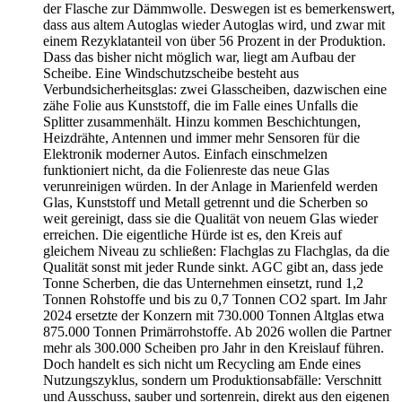
der Flasche zur Dämmwolle. Deswegen ist es bemerkenswert,
dass aus altem Autoglas wieder Autoglas wird, und zwar mit
einem Rezyklatanteil von über 56 Prozent in der Produktion.
Dass das bisher nicht möglich war, liegt am Aufbau der
Scheibe. Eine Windschutzscheibe besteht aus
Verbundsicherheitsglas: zwei Glasscheiben, dazwischen eine
zähe Folie aus Kunststoff, die im Falle eines Unfalls die
Splitter zusammenhält. Hinzu kommen Beschichtungen,
Heizdrähte, Antennen und immer mehr Sensoren für die
Elektronik moderner Autos. Einfach einschmelzen
funktioniert nicht, da die Folienreste das neue Glas
verunreinigen würden. In der Anlage in Marienfeld werden
Glas, Kunststoff und Metall getrennt und die Scherben so
weit gereinigt, dass sie die Qualität von neuem Glas wieder
erreichen. Die eigentliche Hürde ist es, den Kreis auf
gleichem Niveau zu schließen: Flachglas zu Flachglas, da die
Qualität sonst mit jeder Runde sinkt. AGC gibt an, dass jede
Tonne Scherben, die das Unternehmen einsetzt, rund 1,2
Tonnen Rohstoffe und bis zu 0,7 Tonnen CO2 spart. Im Jahr
2024 ersetzte der Konzern mit 730.000 Tonnen Altglas etwa
875.000 Tonnen Primärrohstoffe. Ab 2026 wollen die Partner
mehr als 300.000 Scheiben pro Jahr in den Kreislauf führen.
Doch handelt es sich nicht um Recycling am Ende eines
Nutzungszyklus, sondern um Produktionsabfälle: Verschnitt
und Ausschuss, sauber und sortenrein, direkt aus den eigenen