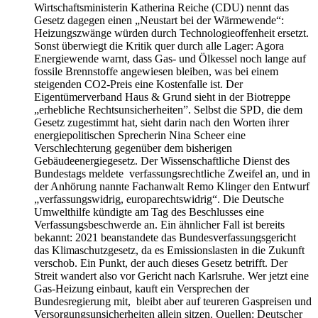
Wirtschaftsministerin Katherina Reiche (CDU) nennt das
Gesetz dagegen einen „Neustart bei der Wärmewende“:
Heizungszwänge würden durch Technologieoffenheit ersetzt.
Sonst überwiegt die Kritik quer durch alle Lager: Agora
Energiewende warnt, dass Gas- und Ölkessel noch lange auf
fossile Brennstoffe angewiesen bleiben, was bei einem
steigenden CO2-Preis eine Kostenfalle ist. Der
Eigentümerverband Haus & Grund sieht in der Biotreppe
„erhebliche Rechtsunsicherheiten”. Selbst die SPD, die dem
Gesetz zugestimmt hat, sieht darin nach den Worten ihrer
energiepolitischen Sprecherin Nina Scheer eine
Verschlechterung gegenüber dem bisherigen
Gebäudeenergiegesetz. Der Wissenschaftliche Dienst des
Bundestags meldete verfassungsrechtliche Zweifel an, und in
der Anhörung nannte Fachanwalt Remo Klinger den Entwurf
„verfassungswidrig, europarechtswidrig“. Die Deutsche
Umwelthilfe kündigte am Tag des Beschlusses eine
Verfassungsbeschwerde an. Ein ähnlicher Fall ist bereits
bekannt: 2021 beanstandete das Bundesverfassungsgericht
das Klimaschutzgesetz, da es Emissionslasten in die Zukunft
verschob. Ein Punkt, der auch dieses Gesetz betrifft. Der
Streit wandert also vor Gericht nach Karlsruhe. Wer jetzt eine
Gas-Heizung einbaut, kauft ein Versprechen der
Bundesregierung mit, bleibt aber auf teureren Gaspreisen und
Versorgungsunsicherheiten allein sitzen. Quellen: Deutscher