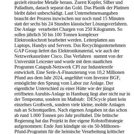
gezielt einzelne Metalle heraus. Zuerst Kupfer, Silber und
Palladium, danach separat das Gold. Das Plastik der Platinen
bleibt dabei unbeschädigt. Laut Unternehmensangaben
braucht der Prozess inzwischen nur noch rund 15 Minuten
statt der sechs bis 24 Stunden klassischer Lösungsverfahren.
Die Anlage verarbeitet Chargen von 250 Kilogramm. So
sollen jährlich 50 bis 100 Tonnen komplexer
Elektronikschrott bearbeitet werden. Leiterplatten aus
Laptops, Handys und Servern. Das Recyclingunternehmen
GAP Group liefert das Elektronikmaterial, wie auch der
Netzwerkausrüster Cisco. Das Verfahren stammt von der
Universität Leicester und wurde mit dem staatlichen
Programm Catapult-Netzwerk CPI zur Industriereife
entwickelt. Eine Serie-A-Finanzierung von 10,2 Millionen
Pfund aus dem Jahr 2024, angeführt vom Investor BGF,
ermöglichte den Sprung vom Labor zur Anlage. Der
eigentliche Unterschied zu einer Hütte wie der jüngst
eröffneten Aurubis-Anlage in Hamburg liegt aber nicht nur in
der Temperatur, sondern im Maßstab: DEScycle plant kein
einzelnes Großwerk, sondern viele kleine, mobile Anlagen
nah an Schrottquellen. Nach eigenen Angaben ist das schon
ab rund 1.000 Tonnen pro Jahr profitabel. Die britische
Regierung hat das Projekt in ihre eigene Rohstoffstrategie
aufgenommen: Ende Juni kündigte sie ein 50-Millionen-
Pfund-Programm für die heimische Verarbeitung kritischer