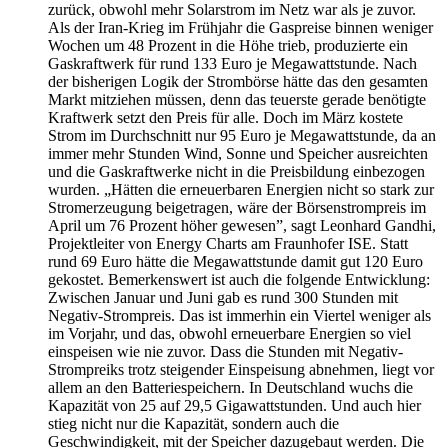
zurück, obwohl mehr Solarstrom im Netz war als je zuvor.
Als der Iran-Krieg im Frühjahr die Gaspreise binnen weniger
Wochen um 48 Prozent in die Höhe trieb, produzierte ein
Gaskraftwerk für rund 133 Euro je Megawattstunde. Nach
der bisherigen Logik der Strombörse hätte das den gesamten
Markt mitziehen müssen, denn das teuerste gerade benötigte
Kraftwerk setzt den Preis für alle. Doch im März kostete
Strom im Durchschnitt nur 95 Euro je Megawattstunde, da an
immer mehr Stunden Wind, Sonne und Speicher ausreichten
und die Gaskraftwerke nicht in die Preisbildung einbezogen
wurden. „Hätten die erneuerbaren Energien nicht so stark zur
Stromerzeugung beigetragen, wäre der Börsenstrompreis im
April um 76 Prozent höher gewesen”, sagt Leonhard Gandhi,
Projektleiter von Energy Charts am Fraunhofer ISE. Statt
rund 69 Euro hätte die Megawattstunde damit gut 120 Euro
gekostet. Bemerkenswert ist auch die folgende Entwicklung:
Zwischen Januar und Juni gab es rund 300 Stunden mit
Negativ-Strompreis. Das ist immerhin ein Viertel weniger als
im Vorjahr, und das, obwohl erneuerbare Energien so viel
einspeisen wie nie zuvor. Dass die Stunden mit Negativ-
Strompreiks trotz steigender Einspeisung abnehmen, liegt vor
allem an den Batteriespeichern. In Deutschland wuchs die
Kapazität von 25 auf 29,5 Gigawattstunden. Und auch hier
stieg nicht nur die Kapazität, sondern auch die
Geschwindigkeit, mit der Speicher dazugebaut werden. Die