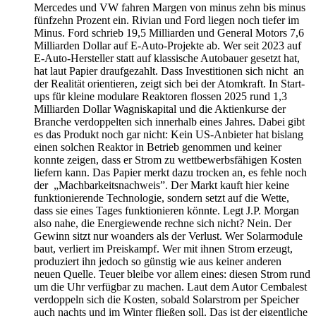
Mercedes und VW fahren Margen von minus zehn bis minus
fünfzehn Prozent ein. Rivian und Ford liegen noch tiefer im
Minus. Ford schrieb 19,5 Milliarden und General Motors 7,6
Milliarden Dollar auf E-Auto-Projekte ab. Wer seit 2023 auf
E-Auto-Hersteller statt auf klassische Autobauer gesetzt hat,
hat laut Papier draufgezahlt. Dass Investitionen sich nicht an
der Realität orientieren, zeigt sich bei der Atomkraft. In Start-
ups für kleine modulare Reaktoren flossen 2025 rund 1,3
Milliarden Dollar Wagniskapital und die Aktienkurse der
Branche verdoppelten sich innerhalb eines Jahres. Dabei gibt
es das Produkt noch gar nicht: Kein US-Anbieter hat bislang
einen solchen Reaktor in Betrieb genommen und keiner
konnte zeigen, dass er Strom zu wettbewerbsfähigen Kosten
liefern kann. Das Papier merkt dazu trocken an, es fehle noch
der „Machbarkeitsnachweis”. Der Markt kauft hier keine
funktionierende Technologie, sondern setzt auf die Wette,
dass sie eines Tages funktionieren könnte. Legt J.P. Morgan
also nahe, die Energiewende rechne sich nicht? Nein. Der
Gewinn sitzt nur woanders als der Verlust. Wer Solarmodule
baut, verliert im Preiskampf. Wer mit ihnen Strom erzeugt,
produziert ihn jedoch so günstig wie aus keiner anderen
neuen Quelle. Teuer bleibe vor allem eines: diesen Strom rund
um die Uhr verfügbar zu machen. Laut dem Autor Cembalest
verdoppeln sich die Kosten, sobald Solarstrom per Speicher
auch nachts und im Winter fließen soll. Das ist der eigentliche