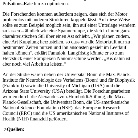
Pulsations-Rate hin zu optimieren.
Die Forschenden konnten außerdem zeigen, dass sich der Motor
problemlos mit anderen Strukturen koppeln lässt. Auf diese Weise
sollte es zum Beispiel möglich sein, ihn auf einer Unterlage wandern
zu lassen – ähnlich wie eine Spannerraupe, die sich in ihrem ganz
charakteristischen Stil über einen Ast schiebt. „Wir planen zudem,
eine Art Kupplung herzustellen, so dass wir die Motorkraft nur zu
bestimmten Zeiten nutzen und ihn ansonsten gezielt im Leerlauf
halten können“, erklärt Famulok. Langfristig könnte er so zum
Herzstück einer komplexen Nanomaschine werden. „Bis dahin ist
aber noch viel Arbeit zu leisten.“
An der Studie waren neben der Universität Bonn die Max-Planck-
Institute für Neurobiologie des Verhaltens (Bonn) und für Biophysik
(Frankfurt) sowie die University of Michigan (USA) und die
Arizona State University (USA) beteiligt. Die Forschungsarbeiten
wurden durch die Alexander-von-Humboldt-Stiftung, die Max-
Planck-Gesellschaft, die Universität Bonn, die US-amerikanische
National Science Foundation (NSF), das European Research
Council (ERC) und die US-amerikanischen National Institutes of
Health (NIH) finanziell gefördert.
->Quellen: