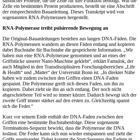
sämtlicher Proteine, die die Zelle für ihre Funktion benötigt. Will die
Zelle ein bestimmtes Protein produzieren, bestellt sie eine Abschrift
der entsprechenden Bauanleitung. Dieses Transkript wird von
sogenannten RNA-Polymerasen hergestellt.
RNA-Polymerase treibt pulsierende Bewegung an
Die Original-Bauanleitungen bestehen aus langen DNA-Fäden. Die
RNA-Polymerasen wandern an diesen Fäden entlang und kopieren
dabei Buchstabe für Buchstabe die gespeicherte Information. „Wir
haben nun eine RNA-Polymerase genommen und an eines der
Griffstücke unserer Nano-Maschine geklebt“, erklärt Famulok, der
auch Mitglied in den Transdisziplinären Forschungsbereichen „Life
& Health“ und „Matter“ der Universität Bonn ist. „In direkter Nähe
haben wir zudem zwischen den Griffen einen DNA-Faden
gespannt. Die Polymerase greift sich diesen Faden, um ihn zu
kopieren. Dabei zieht sie ihn an sich entlang. Der noch nicht
abgeschriebene Teil wird so immer kürzer. Dadurch bewegt sich der
zweite Griff immer stärker auf den ersten zu. Gleichzeitig spannt
sich die Feder.“
Kurz vor seinem Ende enthält der DNA-Faden zwischen den
Griffen eine bestimmte Buchstabenfolge. Diese sogenannte
Terminations-Sequenz bewirkt, dass die Polymerase die DNA
loslässt. Die Feder kann sich nun wieder entspannen und zieht die
Griffe auseinander. Dabei kommt die Start-Sequenz des Fadens in