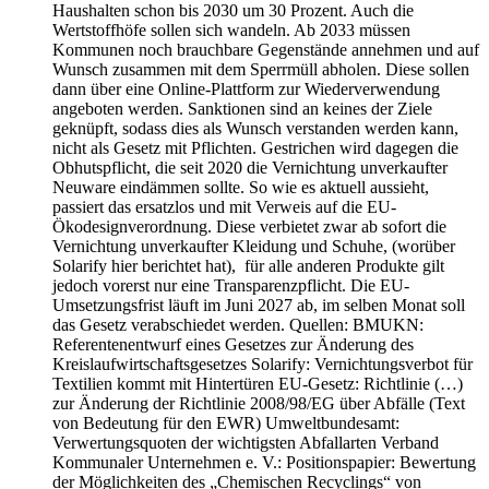
Haushalten schon bis 2030 um 30 Prozent. Auch die
Wertstoffhöfe sollen sich wandeln. Ab 2033 müssen
Kommunen noch brauchbare Gegenstände annehmen und auf
Wunsch zusammen mit dem Sperrmüll abholen. Diese sollen
dann über eine Online-Plattform zur Wiederverwendung
angeboten werden. Sanktionen sind an keines der Ziele
geknüpft, sodass dies als Wunsch verstanden werden kann,
nicht als Gesetz mit Pflichten. Gestrichen wird dagegen die
Obhutspflicht, die seit 2020 die Vernichtung unverkaufter
Neuware eindämmen sollte. So wie es aktuell aussieht,
passiert das ersatzlos und mit Verweis auf die EU-
Ökodesignverordnung. Diese verbietet zwar ab sofort die
Vernichtung unverkaufter Kleidung und Schuhe, (worüber
Solarify hier berichtet hat), für alle anderen Produkte gilt
jedoch vorerst nur eine Transparenzpflicht. Die EU-
Umsetzungsfrist läuft im Juni 2027 ab, im selben Monat soll
das Gesetz verabschiedet werden. Quellen: BMUKN:
Referentenentwurf eines Gesetzes zur Änderung des
Kreislaufwirtschaftsgesetzes Solarify: Vernichtungsverbot für
Textilien kommt mit Hintertüren EU-Gesetz: Richtlinie (…)
zur Änderung der Richtlinie 2008/98/EG über Abfälle (Text
von Bedeutung für den EWR) Umweltbundesamt:
Verwertungsquoten der wichtigsten Abfallarten Verband
Kommunaler Unternehmen e. V.: Positionspapier: Bewertung
der Möglichkeiten des „Chemischen Recyclings“ von