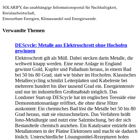
SOLARIFY, das unabhängige Informationsportal für Nachhaltigkeit,
Kreislaufwirtschaft,
Erneuerbare Energien, Klimawandel und Energiewende.
Verwandte Themen
DEScycle: Metalle aus Elektroschrott ohne Hochofen
gewinnen
Elektroschrott gilt als Müll. Dabei stecken darin Metalle, die
weltweit knapp werden. Eine neue Anlage in England
gewinnt Gold, Kupfer und Palladium heraus, in einem Bad
bei 50 bis 80 Grad, statt wie bisher im Hochofen. Klassisches
Metallrecycling schmilzt Leiterplatten und Kabelreste bei
mehreren hundert bis über tausend Grad ein. Energieintensiv
und nur im industriellen Großmaßstab möglich. Das
Londoner Start-up DEScycle hat im englischen Teesside eine
Demonstrationsanlage eröffnet, die ohne diese Hitze
auskommt: Ein chemisches Bad löst die Metalle bei 50 bis 80
Grad heraus, statt sie einzuschmelzen. Das Verfahren heißt
Iono-Metallurgie und nutzt eine Salzmischung, bei der sich
Bestandteile chemisch anziehen. Ein Katalysator entzieht den
Metallatomen in der Platine Elektronen und macht sie dadurch
löslich. Unterschiedliche Lösungsmittel-Rezepturen holen