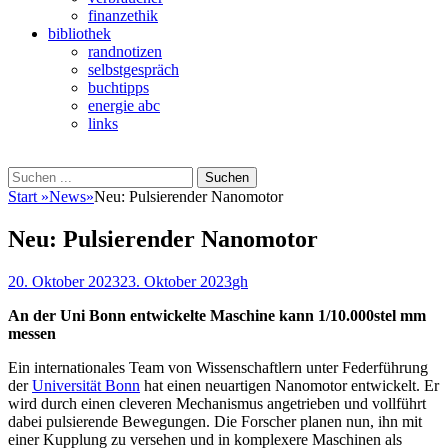
finanzethik
bibliothek
randnotizen
selbstgespräch
buchtipps
energie abc
links
Suchen
Suchen
nach:
Start
»
News
»
Neu: Pulsierender Nanomotor
Neu: Pulsierender Nanomotor
Veröffentlicht
Autor
20. Oktober 2023
23. Oktober 2023
gh
am
An der Uni Bonn entwickelte Maschine kann 1/10.000stel mm
messen
Ein internationales Team von Wissenschaftlern unter Federführung
der
Universität Bonn
hat einen neuartigen Nanomotor entwickelt. Er
wird durch einen cleveren Mechanismus angetrieben und vollführt
dabei pulsierende Bewegungen. Die Forscher planen nun, ihn mit
einer Kupplung zu versehen und in komplexere Maschinen als