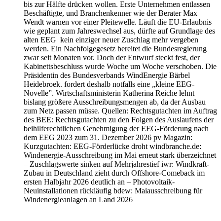
bis zur Hälfte drücken wollen. Erste Unternehmen entlassen
Beschäftigte, und Branchenkenner wie der Berater Max
Wendt warnen vor einer Pleitewelle. Läuft die EU-Erlaubnis
wie geplant zum Jahreswechsel aus, dürfte auf Grundlage des
alten EEG kein einziger neuer Zuschlag mehr vergeben
werden. Ein Nachfolgegesetz bereitet die Bundesregierung
zwar seit Monaten vor. Doch der Entwurf steckt fest, der
Kabinettsbeschluss wurde Woche um Woche verschoben. Die
Präsidentin des Bundesverbands WindEnergie Bärbel
Heidebroek. fordert deshalb notfalls eine „kleine EEG-
Novelle”. Wirtschaftsministerin Katherina Reiche lehnt
bislang größere Ausschreibungsmengen ab, da der Ausbau
zum Netz passen müsse. Quellen: Rechtsgutachten im Auftrag
des BEE: Rechtsgutachten zu den Folgen des Auslaufens der
beihilferechtlichen Genehmigung der EEG-Förderung nach
dem EEG 2023 zum 31. Dezember 2026 pv Magazin:
Kurzgutachten: EEG-Förderlücke droht windbranche.de:
Windenergie-Ausschreibung im Mai erneut stark überzeichnet
– Zuschlagswerte sinken auf Mehrjahrestief iwr: Windkraft-
Zubau in Deutschland zieht durch Offshore-Comeback im
ersten Halbjahr 2026 deutlich an – Photovoltaik-
Neuinstallationen rückläufig bdew: Maiausschreibung für
Windenergieanlagen an Land 2026