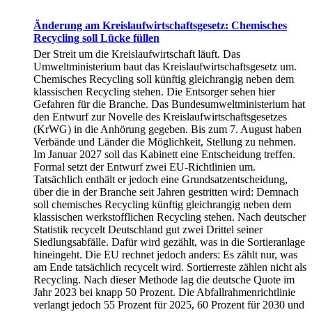
Änderung am Kreislaufwirtschaftsgesetz: Chemisches
Recycling soll Lücke füllen
Der Streit um die Kreislaufwirtschaft läuft. Das
Umweltministerium baut das Kreislaufwirtschaftsgesetz um.
Chemisches Recycling soll künftig gleichrangig neben dem
klassischen Recycling stehen. Die Entsorger sehen hier
Gefahren für die Branche. Das Bundesumweltministerium hat
den Entwurf zur Novelle des Kreislaufwirtschaftsgesetzes
(KrWG) in die Anhörung gegeben. Bis zum 7. August haben
Verbände und Länder die Möglichkeit, Stellung zu nehmen.
Im Januar 2027 soll das Kabinett eine Entscheidung treffen.
Formal setzt der Entwurf zwei EU-Richtlinien um.
Tatsächlich enthält er jedoch eine Grundsatzentscheidung,
über die in der Branche seit Jahren gestritten wird: Demnach
soll chemisches Recycling künftig gleichrangig neben dem
klassischen werkstofflichen Recycling stehen. Nach deutscher
Statistik recycelt Deutschland gut zwei Drittel seiner
Siedlungsabfälle. Dafür wird gezählt, was in die Sortieranlage
hineingeht. Die EU rechnet jedoch anders: Es zählt nur, was
am Ende tatsächlich recycelt wird. Sortierreste zählen nicht als
Recycling. Nach dieser Methode lag die deutsche Quote im
Jahr 2023 bei knapp 50 Prozent. Die Abfallrahmenrichtlinie
verlangt jedoch 55 Prozent für 2025, 60 Prozent für 2030 und