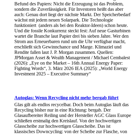
Befund des Papiers: Nicht die Erzeugung ist das Problem,
sondern die Zuverlässigkeit. Für Investoren heißt das aber
auch: Genau dort liegt der nächste Markt. Der Speicherbedarf
wächst mit jedem neuen Solarpark. Die Technologie
funktioniert (anders als bei den Reaktor-Ideen) schon heute.
Und die fossile Konkurrenz steckt fest: Auf neue Gasturbinen
wartet die Branche laut Papier drei bis sieben Jahre. Wer den
Strom aus Erneuerbaren rund um die Uhr verfügbar macht,
erschließt sich Gewinnchance und Marge. Klimaziel und
Rendite fallen laut J. P. Morgan zusammen. Quellen:
JPMorgan Asset & Wealth Management / Michael Cembalest
(2026): „Eye on the Market – 16th Annual Energy Paper:
Fighting Words“, 3. März 2026 IEA (2025): „World Energy
Investment 2025 – Executive Summary“
Autoglas: Wenn Recycling nicht mehr bergab führt
Glas gilt als endlos recycelbar. Doch beim Autoglas läuft das
Recycling bisher nur in eine Richtung: bergab. Der
Glasaufbereiter Reiling und der Hersteller AGC Glass Europe
schließen erstmalig den Kreislauf. Von der hochwertigen
Glasscheibe zur hochwertigen Glasscheibe. Das ist
klassisches Downcycling: von der Scheibe zur Flasche, von