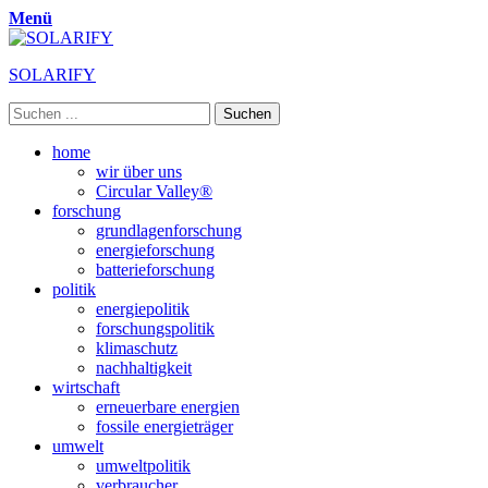
Menü
SOLARIFY
Suchen
nach:
Primäres
Zum
home
Inhalt
wir über uns
Menü
springen
Circular Valley®
forschung
grundlagenforschung
energieforschung
batterieforschung
politik
energiepolitik
forschungspolitik
klimaschutz
nachhaltigkeit
wirtschaft
erneuerbare energien
fossile energieträger
umwelt
umweltpolitik
verbraucher