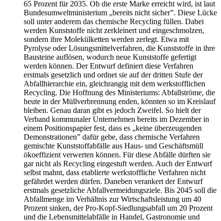
65 Prozent für 2035. Ob die erste Marke erreicht wird, ist laut
Bundesumweltministerium „bereits nicht sicher”. Diese Lücke
soll unter anderem das chemische Recycling füllen. Dabei
werden Kunststoffe nicht zerkleinert und eingeschmolzen,
sondern ihre Molekülketten werden zerlegt. Etwa mit
Pyrolyse oder Lösungsmittelverfahren, die Kunststoffe in ihre
Bausteine auflösen, wodurch neue Kunststoffe gefertigt
werden können. Der Entwurf definiert diese Verfahren
erstmals gesetzlich und ordnet sie auf der dritten Stufe der
Abfallhierarchie ein, gleichrangig mit dem werkstofflichen
Recycling. Die Hoffnung des Ministeriums: Abfallströme, die
heute in der Müllverbrennung enden, könnten so im Kreislauf
bleiben. Genau daran gibt es jedoch Zweifel. So hielt der
Verband kommunaler Unternehmen bereits im Dezember in
einem Positionspapier fest, dass es „keine überzeugenden
Demonstrationen” dafür gebe, dass chemische Verfahren
gemischte Kunststoffabfälle aus Haus- und Geschäftsmüll
ökoeffizient verwerten können. Für diese Abfälle dürften sie
gar nicht als Recycling eingestuft werden. Auch der Entwurf
selbst mahnt, dass etablierte werkstoffliche Verfahren nicht
gefährdet werden dürfen. Daneben verankert der Entwurf
erstmals gesetzliche Abfallvermeidungsziele. Bis 2045 soll die
Abfallmenge im Verhältnis zur Wirtschaftsleistung um 40
Prozent sinken, der Pro-Kopf-Siedlungsabfall um 20 Prozent
und die Lebensmittelabfälle in Handel, Gastronomie und