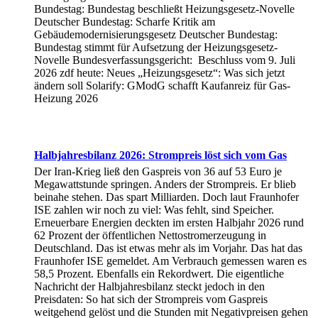
Bundestag: Bundestag beschließt Heizungsgesetz-Novelle
Deutscher Bundestag: Scharfe Kritik am
Gebäudemodernisierungsgesetz Deutscher Bundestag:
Bundestag stimmt für Aufsetzung der Heizungsgesetz-
Novelle Bundesverfassungsgericht: Beschluss vom 9. Juli
2026 zdf heute: Neues „Heizungsgesetz“: Was sich jetzt
ändern soll Solarify: GModG schafft Kaufanreiz für Gas-
Heizung 2026
Halbjahresbilanz 2026: Strompreis löst sich vom Gas
Der Iran-Krieg ließ den Gaspreis von 36 auf 53 Euro je
Megawattstunde springen. Anders der Strompreis. Er blieb
beinahe stehen. Das spart Milliarden. Doch laut Fraunhofer
ISE zahlen wir noch zu viel: Was fehlt, sind Speicher.
Erneuerbare Energien deckten im ersten Halbjahr 2026 rund
62 Prozent der öffentlichen Nettostromerzeugung in
Deutschland. Das ist etwas mehr als im Vorjahr. Das hat das
Fraunhofer ISE gemeldet. Am Verbrauch gemessen waren es
58,5 Prozent. Ebenfalls ein Rekordwert. Die eigentliche
Nachricht der Halbjahresbilanz steckt jedoch in den
Preisdaten: So hat sich der Strompreis vom Gaspreis
weitgehend gelöst und die Stunden mit Negativpreisen gehen