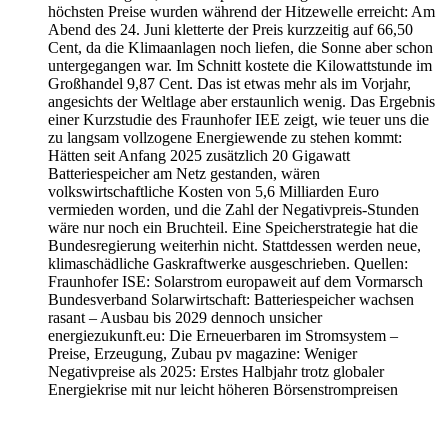
höchsten Preise wurden während der Hitzewelle erreicht: Am
Abend des 24. Juni kletterte der Preis kurzzeitig auf 66,50
Cent, da die Klimaanlagen noch liefen, die Sonne aber schon
untergegangen war. Im Schnitt kostete die Kilowattstunde im
Großhandel 9,87 Cent. Das ist etwas mehr als im Vorjahr,
angesichts der Weltlage aber erstaunlich wenig. Das Ergebnis
einer Kurzstudie des Fraunhofer IEE zeigt, wie teuer uns die
zu langsam vollzogene Energiewende zu stehen kommt:
Hätten seit Anfang 2025 zusätzlich 20 Gigawatt
Batteriespeicher am Netz gestanden, wären
volkswirtschaftliche Kosten von 5,6 Milliarden Euro
vermieden worden, und die Zahl der Negativpreis-Stunden
wäre nur noch ein Bruchteil. Eine Speicherstrategie hat die
Bundesregierung weiterhin nicht. Stattdessen werden neue,
klimaschädliche Gaskraftwerke ausgeschrieben. Quellen:
Fraunhofer ISE: Solarstrom europaweit auf dem Vormarsch
Bundesverband Solarwirtschaft: Batteriespeicher wachsen
rasant – Ausbau bis 2029 dennoch unsicher
energiezukunft.eu: Die Erneuerbaren im Stromsystem –
Preise, Erzeugung, Zubau pv magazine: Weniger
Negativpreise als 2025: Erstes Halbjahr trotz globaler
Energiekrise mit nur leicht höheren Börsenstrompreisen