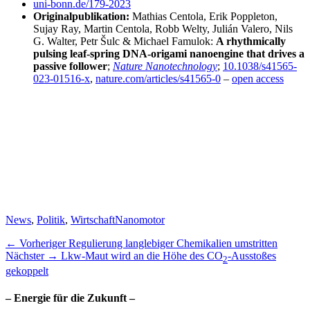
uni-bonn.de/179-2023
Originalpublikation:
Mathias Centola, Erik Poppleton,
Sujay Ray, Martin Centola, Robb Welty, Julián Valero, Nils
G. Walter, Petr Šulc & Michael Famulok:
A rhythmically
pulsing leaf-spring DNA-origami nanoengine that drives a
passive follower
;
Nature Nanotechnology
;
10.1038/s41565-
023-01516-x
,
nature.com/articles/s41565-0
–
open access
Kategorien
Schlagworte
News
,
Politik
,
Wirtschaft
Nanomotor
Beitragsnavigation
Vorheriger
← Vorheriger
Regulierung langlebiger Chemikalien umstritten
Nächster
Beitrag:
Nächster →
Lkw-Maut wird an die Höhe des CO
-Ausstoßes
2
Beitrag:
gekoppelt
– Energie für die Zukunft –