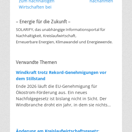
zum nachhaltigen
nachahmen
Wirtschaften bei
– Energie für die Zukunft –
SOLARIFY, das unabhängige Informationsportal für
Nachhaltigkeit, Kreislaufwirtschaft,
Erneuerbare Energien, Klimawandel und Energiewende.
Verwandte Themen
Windkraft trotz Rekord-Genehmigungen vor
dem Stillstand
Ende 2026 läuft die EU-Genehmigung für
Ökostrom-Förderung aus. Ein neues
Nachfolgegesetz ist bislang nicht in Sicht. Der
Windbranche droht ein Jahr, in dem sie nichts
Neues anfangen kann. Jahrelang scheiterte die
Windkraft an schleppenden Genehmigungen.
Dieses Problem hat die Politik tatsächlich gelöst,
die Verfahren laufen heute deutlich schneller. Die
Änderung am Kreislaufwirtschaftsgesetz: