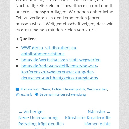
Nachhaltigkeitsziele im Umweltbereich und damit
unsere Lebensgrundlagen. Wir haben daher keine
Zeit zu verlieren. In den kommenden Jahren
müssen wir als Weltgemeinschaft zeigen, dass wir
es ernst meinen mit den Zielen von 2015.“
->Quellen:
WWF.de/eu-rat-diskutiert-eu-
abfallrahmenrichtlinie
bmuv.de/wertschaetzen-statt-wegwerfen
bmuv.de/rede-von-steffi-lemke-bei-der-
konferenz-zur-weiterentwicklung-der-
deutschen-nachhaltigkeitsstrategie-dns
Kategorien
Klimaschutz
,
News
,
Politik
,
Umweltpolitik
,
Verbraucher
,
Schlagworte
Wirtschaft
Lebensmittelverschwendung
Beitragsnavigation
← Vorheriger
Nächster →
Vorheriger
Nächster
Neue Untersuchung:
Künstliche Korallenriffe
Beitrag:
Beitrag:
Recycling trägt deutlich
können echte