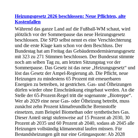
Heizungsgesetz 2026 beschlossen: Neue Pflichten, alte
Kostenfallen
Während das ganze Land auf die Fußball-WM schaut, wird
plötzlich vor der Sommerpause das neue Heizungsgesetz
beschlossen. Die SPD selbst nennt es eine Verschlechterung
und die erste Klage kam schon vor dem Beschluss. Der
Bundestag hat am Freitag das Gebäudemodernisierungsgesetz
mit 323 zu 271 Stimmen beschlossen. Der Bundesrat stimmte
noch am selben Tag zu, am letzten Sitzungstag vor der
Sommerpause. Das Gesetz ist das neue „Heizungsgesetz“ und
löst das Gesetz der Ampel-Regierung ab. Die Pflicht, neue
Heizungen zu mindestens 65 Prozent mit erneuerbaren
Energien zu betreiben, ist gestrichen. Gas- und Ölheizungen
dürfen wieder ohne Einschränkung eingebaut werden. An die
Stelle der 65-Prozent-Regel tritt die sogenannte „Biotreppe“.
Wer ab 2029 eine neue Gas- oder Ölheizung betreibt, muss
zunächst zehn Prozent klimafreundliche Brennstoffe
einsetzen, zum Beispiel Biomethan oder synthetisches Gas.
Dieser Anteil steigt stufenweise auf 15 Prozent ab 2030, 30
Prozent ab 2035 und 60 Prozent ab 2040, sodass ab 2045 alle
Heizungen vollständig klimaneutral laufen müssen. Für
Bestandsheizungen gilt nur eine Grüngasquote: Ab 2028