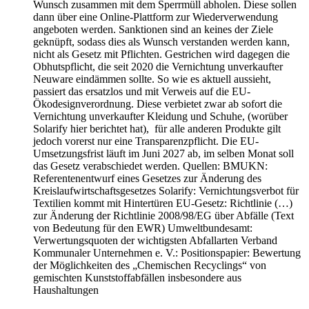
Wunsch zusammen mit dem Sperrmüll abholen. Diese sollen
dann über eine Online-Plattform zur Wiederverwendung
angeboten werden. Sanktionen sind an keines der Ziele
geknüpft, sodass dies als Wunsch verstanden werden kann,
nicht als Gesetz mit Pflichten. Gestrichen wird dagegen die
Obhutspflicht, die seit 2020 die Vernichtung unverkaufter
Neuware eindämmen sollte. So wie es aktuell aussieht,
passiert das ersatzlos und mit Verweis auf die EU-
Ökodesignverordnung. Diese verbietet zwar ab sofort die
Vernichtung unverkaufter Kleidung und Schuhe, (worüber
Solarify hier berichtet hat), für alle anderen Produkte gilt
jedoch vorerst nur eine Transparenzpflicht. Die EU-
Umsetzungsfrist läuft im Juni 2027 ab, im selben Monat soll
das Gesetz verabschiedet werden. Quellen: BMUKN:
Referentenentwurf eines Gesetzes zur Änderung des
Kreislaufwirtschaftsgesetzes Solarify: Vernichtungsverbot für
Textilien kommt mit Hintertüren EU-Gesetz: Richtlinie (…)
zur Änderung der Richtlinie 2008/98/EG über Abfälle (Text
von Bedeutung für den EWR) Umweltbundesamt:
Verwertungsquoten der wichtigsten Abfallarten Verband
Kommunaler Unternehmen e. V.: Positionspapier: Bewertung
der Möglichkeiten des „Chemischen Recyclings“ von
gemischten Kunststoffabfällen insbesondere aus
Haushaltungen