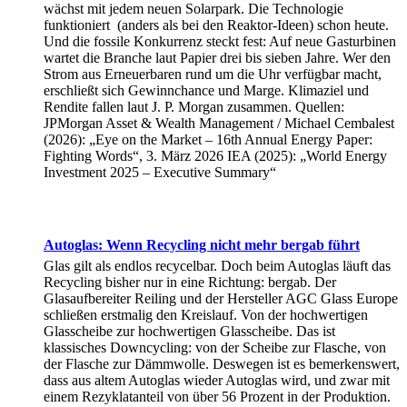
wächst mit jedem neuen Solarpark. Die Technologie
funktioniert (anders als bei den Reaktor-Ideen) schon heute.
Und die fossile Konkurrenz steckt fest: Auf neue Gasturbinen
wartet die Branche laut Papier drei bis sieben Jahre. Wer den
Strom aus Erneuerbaren rund um die Uhr verfügbar macht,
erschließt sich Gewinnchance und Marge. Klimaziel und
Rendite fallen laut J. P. Morgan zusammen. Quellen:
JPMorgan Asset & Wealth Management / Michael Cembalest
(2026): „Eye on the Market – 16th Annual Energy Paper:
Fighting Words“, 3. März 2026 IEA (2025): „World Energy
Investment 2025 – Executive Summary“
Autoglas: Wenn Recycling nicht mehr bergab führt
Glas gilt als endlos recycelbar. Doch beim Autoglas läuft das
Recycling bisher nur in eine Richtung: bergab. Der
Glasaufbereiter Reiling und der Hersteller AGC Glass Europe
schließen erstmalig den Kreislauf. Von der hochwertigen
Glasscheibe zur hochwertigen Glasscheibe. Das ist
klassisches Downcycling: von der Scheibe zur Flasche, von
der Flasche zur Dämmwolle. Deswegen ist es bemerkenswert,
dass aus altem Autoglas wieder Autoglas wird, und zwar mit
einem Rezyklatanteil von über 56 Prozent in der Produktion.