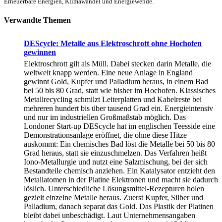
Erneuerbare Energien, Klimawandel und Energiewende.
Verwandte Themen
DEScycle: Metalle aus Elektroschrott ohne Hochofen
gewinnen
Elektroschrott gilt als Müll. Dabei stecken darin Metalle, die
weltweit knapp werden. Eine neue Anlage in England
gewinnt Gold, Kupfer und Palladium heraus, in einem Bad
bei 50 bis 80 Grad, statt wie bisher im Hochofen. Klassisches
Metallrecycling schmilzt Leiterplatten und Kabelreste bei
mehreren hundert bis über tausend Grad ein. Energieintensiv
und nur im industriellen Großmaßstab möglich. Das
Londoner Start-up DEScycle hat im englischen Teesside eine
Demonstrationsanlage eröffnet, die ohne diese Hitze
auskommt: Ein chemisches Bad löst die Metalle bei 50 bis 80
Grad heraus, statt sie einzuschmelzen. Das Verfahren heißt
Iono-Metallurgie und nutzt eine Salzmischung, bei der sich
Bestandteile chemisch anziehen. Ein Katalysator entzieht den
Metallatomen in der Platine Elektronen und macht sie dadurch
löslich. Unterschiedliche Lösungsmittel-Rezepturen holen
gezielt einzelne Metalle heraus. Zuerst Kupfer, Silber und
Palladium, danach separat das Gold. Das Plastik der Platinen
bleibt dabei unbeschädigt. Laut Unternehmensangaben