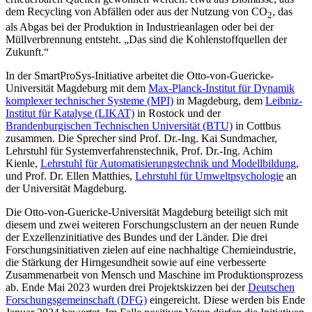
dem Recycling von Abfällen oder aus der Nutzung von CO
, das
2
als Abgas bei der Produktion in Industrieanlagen oder bei der
Müllverbrennung entsteht. „Das sind die Kohlenstoffquellen der
Zukunft.“
In der SmartProSys-Initiative arbeitet die Otto-von-Guericke-
Universität Magdeburg mit dem
Max-Planck-Institut für Dynamik
komplexer technischer Systeme (MPI)
in Magdeburg, dem
Leibniz-
Institut für Katalyse (LIKAT)
in Rostock und der
Brandenburgischen Technischen Universität (BTU)
in Cottbus
zusammen. Die Sprecher sind Prof. Dr.-Ing. Kai Sundmacher,
Lehrstuhl für Systemverfahrenstechnik, Prof. Dr.-Ing. Achim
Kienle,
Lehrstuhl für Automatisierungstechnik und Modellbildung
,
und Prof. Dr. Ellen Matthies,
Lehrstuhl für Umweltpsychologie
an
der Universität Magdeburg.
Die Otto-von-Guericke-Universität Magdeburg beteiligt sich mit
diesem und zwei weiteren Forschungsclustern an der neuen Runde
der Exzellenzinitiative des Bundes und der Länder. Die drei
Forschungsinitiativen zielen auf eine nachhaltige Chemieindustrie,
die Stärkung der Hirngesundheit sowie auf eine verbesserte
Zusammenarbeit von Mensch und Maschine im Produktionsprozess
ab.
Ende Mai 2023 wurden drei Projektskizzen bei der
Deutschen
Forschungsgemeinschaft (DFG)
eingereicht. Diese werden bis Ende