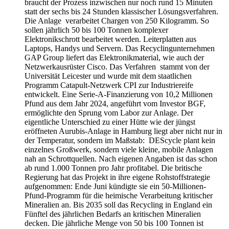
braucht der Prozess inzwischen nur noch rund 15 Minuten
statt der sechs bis 24 Stunden klassischer Lösungsverfahren.
Die Anlage verarbeitet Chargen von 250 Kilogramm. So
sollen jährlich 50 bis 100 Tonnen komplexer
Elektronikschrott bearbeitet werden. Leiterplatten aus
Laptops, Handys und Servern. Das Recyclingunternehmen
GAP Group liefert das Elektronikmaterial, wie auch der
Netzwerkausrüster Cisco. Das Verfahren stammt von der
Universität Leicester und wurde mit dem staatlichen
Programm Catapult-Netzwerk CPI zur Industriereife
entwickelt. Eine Serie-A-Finanzierung von 10,2 Millionen
Pfund aus dem Jahr 2024, angeführt vom Investor BGF,
ermöglichte den Sprung vom Labor zur Anlage. Der
eigentliche Unterschied zu einer Hütte wie der jüngst
eröffneten Aurubis-Anlage in Hamburg liegt aber nicht nur in
der Temperatur, sondern im Maßstab: DEScycle plant kein
einzelnes Großwerk, sondern viele kleine, mobile Anlagen
nah an Schrottquellen. Nach eigenen Angaben ist das schon
ab rund 1.000 Tonnen pro Jahr profitabel. Die britische
Regierung hat das Projekt in ihre eigene Rohstoffstrategie
aufgenommen: Ende Juni kündigte sie ein 50-Millionen-
Pfund-Programm für die heimische Verarbeitung kritischer
Mineralien an. Bis 2035 soll das Recycling in England ein
Fünftel des jährlichen Bedarfs an kritischen Mineralien
decken. Die jährliche Menge von 50 bis 100 Tonnen ist