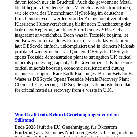
davon jedoch nur ein Bruchteil. Auch das gewonnene Metall
bleibt begrenzt. Seltene-Erden-Magnete aus Elektromotoren,
wie sie etwa das Unternehmen HyProMag im deutschen
Pforzheim recycelt, werden von der Anlage nicht verarbeitet.
Klassische Hüttenverarbeitung bleibt nach Einschätzung der
britischen Regierung auch bei Erreichen des 2035-Ziels
insgesamt unverzichtbar. Doch was in Teesside beginnt, ist
ein Beweis für ein anderes Prinzip: dass sich das Verfahren
laut DEScycle einfach, unkompliziert und in kleinem Maßstab
profitabel wiederholen lässt. Quellen: DEScycle: DEScycle
opens Teesside demonstration plant to strengthen UK critical
minerals processing capacity UK Government: UK to secure
critical minerals boosting economic resilience and cutting
reliance on imports Rare Earth Exchanges: Britain Bets on E-
Waste as DEScycle Opens Teesside Metals Recovery Plant
Chemical Engineering: DEScycle opens demonstration plant
for critical materials recovery from e-waste in U.K.
Windkraft trotz Rekord-Genehmigungen vor dem
Stillstand
Ende 2026 läuft die EU-Genehmigung für Ökostrom-
Förderung aus. Ein neues Nachfolgegesetz ist bislang nicht in