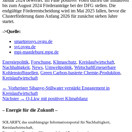
Januar 2024 bewertet. Im Falle positiver Voten dürfen die Initiativen
bis zum August 2024 Förderanträge bei der DFG stellen. Die
endgültige Förderentscheidung wird im Mai 2025 fallen, bevor die
Clusterförderung dann Anfang 2026 für zunächst sieben Jahre
startet.
->Quelle:
smartprosys.ovgu.de
svt.ovgu.de
mpi-magdeburg.mpg.de
Kategorien
Energiepolitik
,
Forschung
,
Klimaschutz
,
Kreislaufwirtschaft
,
Schlagworte
Nachhaltigkeit
,
News
,
Umweltpolitik
,
Wirtschaft
Erneuerbare
Kohlenstoffquellen
,
Green Carbon-basierte Chemie-Produktion
,
Kreislaufwirtschaft
Beitragsnavigation
Vorheriger
← Vorheriger
Sibanye-Stillwater verstärkt Engagement in
Beitrag:
Kreislaufwirtschaft
Nächster
Nächster →
O-Lkw mit positiver Klimabilanz
Beitrag:
– Energie für die Zukunft –
SOLARIFY, das unabhängige Informationsportal für Nachhaltigkeit,
Kreislaufwirtschaft,