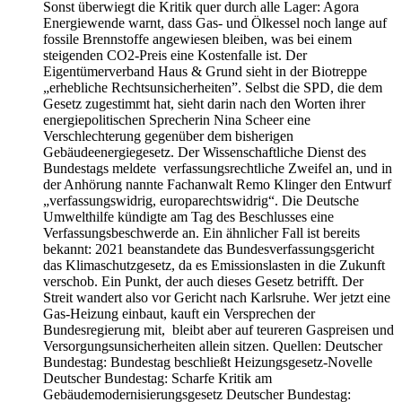
Sonst überwiegt die Kritik quer durch alle Lager: Agora
Energiewende warnt, dass Gas- und Ölkessel noch lange auf
fossile Brennstoffe angewiesen bleiben, was bei einem
steigenden CO2-Preis eine Kostenfalle ist. Der
Eigentümerverband Haus & Grund sieht in der Biotreppe
„erhebliche Rechtsunsicherheiten”. Selbst die SPD, die dem
Gesetz zugestimmt hat, sieht darin nach den Worten ihrer
energiepolitischen Sprecherin Nina Scheer eine
Verschlechterung gegenüber dem bisherigen
Gebäudeenergiegesetz. Der Wissenschaftliche Dienst des
Bundestags meldete verfassungsrechtliche Zweifel an, und in
der Anhörung nannte Fachanwalt Remo Klinger den Entwurf
„verfassungswidrig, europarechtswidrig“. Die Deutsche
Umwelthilfe kündigte am Tag des Beschlusses eine
Verfassungsbeschwerde an. Ein ähnlicher Fall ist bereits
bekannt: 2021 beanstandete das Bundesverfassungsgericht
das Klimaschutzgesetz, da es Emissionslasten in die Zukunft
verschob. Ein Punkt, der auch dieses Gesetz betrifft. Der
Streit wandert also vor Gericht nach Karlsruhe. Wer jetzt eine
Gas-Heizung einbaut, kauft ein Versprechen der
Bundesregierung mit, bleibt aber auf teureren Gaspreisen und
Versorgungsunsicherheiten allein sitzen. Quellen: Deutscher
Bundestag: Bundestag beschließt Heizungsgesetz-Novelle
Deutscher Bundestag: Scharfe Kritik am
Gebäudemodernisierungsgesetz Deutscher Bundestag: