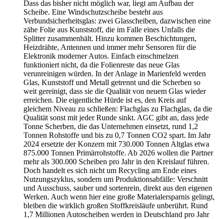
Dass das bisher nicht möglich war, liegt am Aufbau der
Scheibe. Eine Windschutzscheibe besteht aus
Verbundsicherheitsglas: zwei Glasscheiben, dazwischen eine
zähe Folie aus Kunststoff, die im Falle eines Unfalls die
Splitter zusammenhält. Hinzu kommen Beschichtungen,
Heizdrähte, Antennen und immer mehr Sensoren für die
Elektronik moderner Autos. Einfach einschmelzen
funktioniert nicht, da die Folienreste das neue Glas
verunreinigen würden. In der Anlage in Marienfeld werden
Glas, Kunststoff und Metall getrennt und die Scherben so
weit gereinigt, dass sie die Qualität von neuem Glas wieder
erreichen. Die eigentliche Hürde ist es, den Kreis auf
gleichem Niveau zu schließen: Flachglas zu Flachglas, da die
Qualität sonst mit jeder Runde sinkt. AGC gibt an, dass jede
Tonne Scherben, die das Unternehmen einsetzt, rund 1,2
Tonnen Rohstoffe und bis zu 0,7 Tonnen CO2 spart. Im Jahr
2024 ersetzte der Konzern mit 730.000 Tonnen Altglas etwa
875.000 Tonnen Primärrohstoffe. Ab 2026 wollen die Partner
mehr als 300.000 Scheiben pro Jahr in den Kreislauf führen.
Doch handelt es sich nicht um Recycling am Ende eines
Nutzungszyklus, sondern um Produktionsabfälle: Verschnitt
und Ausschuss, sauber und sortenrein, direkt aus den eigenen
Werken. Auch wenn hier eine große Materialersparnis gelingt,
bleiben die wirklich großen Stoffkreisläufe unberührt. Rund
1,7 Millionen Autoscheiben werden in Deutschland pro Jahr