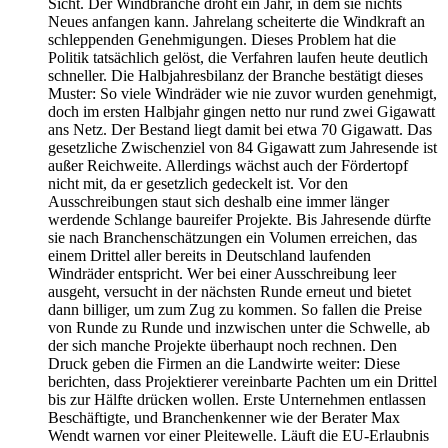
Sicht. Der Windbranche droht ein Jahr, in dem sie nichts
Neues anfangen kann. Jahrelang scheiterte die Windkraft an
schleppenden Genehmigungen. Dieses Problem hat die
Politik tatsächlich gelöst, die Verfahren laufen heute deutlich
schneller. Die Halbjahresbilanz der Branche bestätigt dieses
Muster: So viele Windräder wie nie zuvor wurden genehmigt,
doch im ersten Halbjahr gingen netto nur rund zwei Gigawatt
ans Netz. Der Bestand liegt damit bei etwa 70 Gigawatt. Das
gesetzliche Zwischenziel von 84 Gigawatt zum Jahresende ist
außer Reichweite. Allerdings wächst auch der Fördertopf
nicht mit, da er gesetzlich gedeckelt ist. Vor den
Ausschreibungen staut sich deshalb eine immer länger
werdende Schlange baureifer Projekte. Bis Jahresende dürfte
sie nach Branchenschätzungen ein Volumen erreichen, das
einem Drittel aller bereits in Deutschland laufenden
Windräder entspricht. Wer bei einer Ausschreibung leer
ausgeht, versucht in der nächsten Runde erneut und bietet
dann billiger, um zum Zug zu kommen. So fallen die Preise
von Runde zu Runde und inzwischen unter die Schwelle, ab
der sich manche Projekte überhaupt noch rechnen. Den
Druck geben die Firmen an die Landwirte weiter: Diese
berichten, dass Projektierer vereinbarte Pachten um ein Drittel
bis zur Hälfte drücken wollen. Erste Unternehmen entlassen
Beschäftigte, und Branchenkenner wie der Berater Max
Wendt warnen vor einer Pleitewelle. Läuft die EU-Erlaubnis