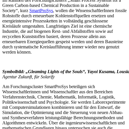
Im Rahmen des Forschungsclusters „Smart Process Systems for a
Green Carbon-based Chemical Production in a Sustainable
Society“, kurz
SmartProSys
, wollen die WissenschaftlerInnen fossile
Rohstoffe durch erneuerbare Kohlenstoffquellen ersetzen und
energieintensive Prozessketten in vollständig geschlossene
Kreisläufe umgestalten.
Langfristiges Ziel ist eine chemische
Industrie, die auf biogenen Rest- und Abfallstoffen sowie auf
recycelten Kunststoffen basiert, deren Prozesse allein aus
erneuerbaren Energiequellen gespeist werden und deren Bausteine
durch systematische Kreislaufführung immer wieder neu genutzt
werden können.
Symbolbild: „Gleaming Lights of the Souls“, Yayoi Kusama, Lous
Agentur Zukunft, für Solarify
Am Forschungscluster SmartProSys beteiligen sich
Wissenschaftlerinnen und Wissenschaftler aus den Bereichen
Verfahrenstechnik, Chemie, Mathematik, Informatik, Logistik,
Politikwissenschaft und Psychologie.
Sie werden Laborexperimente
mit Computersimulationen kombinieren und für den Entwurf, die
Simulation, die Optimierung und die Steuerung von neuen Abbau-
und Syntheseverfahren leistungsfähige Berechnungsmethoden und
Algorithmen entwickeln.
Über die ingenieurwissenschaftlichen und
mathematischen Grundlagen hinaus untersuchen sie auch die