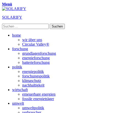
Menü
SOLARIFY
Suchen
nach:
Primäres
Zum
home
Inhalt
wir über uns
Menü
springen
Circular Valley®
forschung
grundlagenforschung
energieforschung
batterieforschung
politik
energiepolitik
forschungspolitik
klimaschutz
nachhaltigkeit
wirtschaft
erneuerbare energien
fossile energieträger
umwelt
umweltpolitik
verbraucher