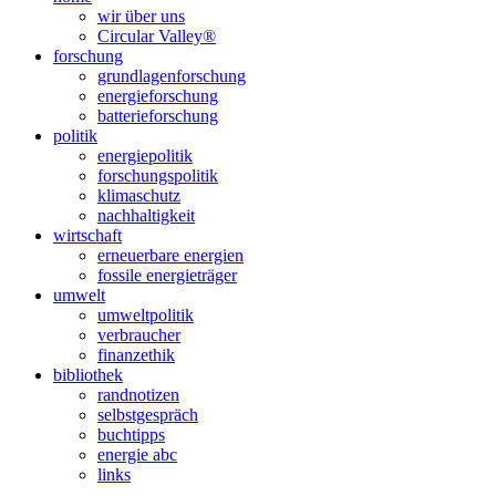
scrollen
wir über uns
Circular Valley®
forschung
grundlagenforschung
energieforschung
batterieforschung
politik
energiepolitik
forschungspolitik
klimaschutz
nachhaltigkeit
wirtschaft
erneuerbare energien
fossile energieträger
umwelt
umweltpolitik
verbraucher
finanzethik
bibliothek
randnotizen
selbstgespräch
buchtipps
energie abc
links