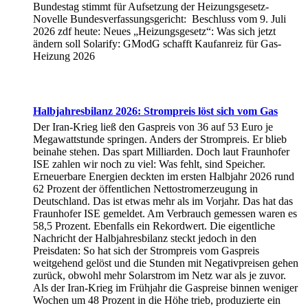
Bundestag stimmt für Aufsetzung der Heizungsgesetz-
Novelle Bundesverfassungsgericht: Beschluss vom 9. Juli
2026 zdf heute: Neues „Heizungsgesetz“: Was sich jetzt
ändern soll Solarify: GModG schafft Kaufanreiz für Gas-
Heizung 2026
Halbjahresbilanz 2026: Strompreis löst sich vom Gas
Der Iran-Krieg ließ den Gaspreis von 36 auf 53 Euro je
Megawattstunde springen. Anders der Strompreis. Er blieb
beinahe stehen. Das spart Milliarden. Doch laut Fraunhofer
ISE zahlen wir noch zu viel: Was fehlt, sind Speicher.
Erneuerbare Energien deckten im ersten Halbjahr 2026 rund
62 Prozent der öffentlichen Nettostromerzeugung in
Deutschland. Das ist etwas mehr als im Vorjahr. Das hat das
Fraunhofer ISE gemeldet. Am Verbrauch gemessen waren es
58,5 Prozent. Ebenfalls ein Rekordwert. Die eigentliche
Nachricht der Halbjahresbilanz steckt jedoch in den
Preisdaten: So hat sich der Strompreis vom Gaspreis
weitgehend gelöst und die Stunden mit Negativpreisen gehen
zurück, obwohl mehr Solarstrom im Netz war als je zuvor.
Als der Iran-Krieg im Frühjahr die Gaspreise binnen weniger
Wochen um 48 Prozent in die Höhe trieb, produzierte ein