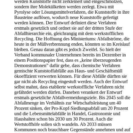
werden Kunststoffe nicht zerkleinert und eingeschmolzen,
sondern ihre Molekülketten werden zerlegt. Etwa mit
Pyrolyse oder Lösungsmittelverfahren, die Kunststoffe in ihre
Bausteine auflösen, wodurch neue Kunststoffe gefertigt
werden können. Der Entwurf definiert diese Verfahren
erstmals gesetzlich und ordnet sie auf der dritten Stufe der
Abfallhierarchie ein, gleichrangig mit dem werkstofflichen
Recycling. Die Hoffnung des Ministeriums: Abfallströme, die
heute in der Müllverbrennung enden, könnten so im Kreislauf
bleiben. Genau daran gibt es jedoch Zweifel. So hielt der
Verband kommunaler Unternehmen bereits im Dezember in
einem Positionspapier fest, dass es „keine überzeugenden
Demonstrationen” dafür gebe, dass chemische Verfahren
gemischte Kunststoffabfälle aus Haus- und Geschäftsmüll
ökoeffizient verwerten können. Für diese Abfälle dürften sie
gar nicht als Recycling eingestuft werden. Auch der Entwurf
selbst mahnt, dass etablierte werkstoffliche Verfahren nicht
gefährdet werden dürfen. Daneben verankert der Entwurf
erstmals gesetzliche Abfallvermeidungsziele. Bis 2045 soll die
Abfallmenge im Verhältnis zur Wirtschaftsleistung um 40
Prozent sinken, der Pro-Kopf-Siedlungsabfall um 20 Prozent
und die Lebensmittelabfälle in Handel, Gastronomie und
Haushalten schon bis 2030 um 30 Prozent. Auch die
Wertstoffhöfe sollen sich wandeln. Ab 2033 müssen
Kommunen noch brauchbare Gegenstände annehmen und auf