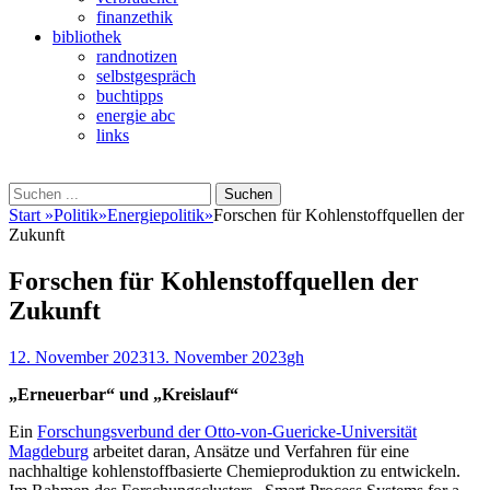
finanzethik
bibliothek
randnotizen
selbstgespräch
buchtipps
energie abc
links
Suchen
Suchen
nach:
Start
»
Politik
»
Energiepolitik
»
Forschen für Kohlenstoffquellen der
Zukunft
Forschen für Kohlenstoffquellen der
Zukunft
Veröffentlicht
Autor
12. November 2023
13. November 2023
gh
am
„Erneuerbar“ und „Kreislauf“
Ein
Forschungsverbund der Otto-von-Guericke-Universität
Magdeburg
arbeitet daran, Ansätze und Verfahren für eine
nachhaltige kohlenstoffbasierte Chemieproduktion zu entwickeln.