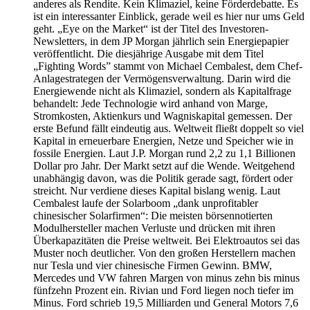
anderes als Rendite. Kein Klimaziel, keine Förderdebatte. Es
ist ein interessanter Einblick, gerade weil es hier nur ums Geld
geht. „Eye on the Market“ ist der Titel des Investoren-
Newsletters, in dem JP Morgan jährlich sein Energiepapier
veröffentlicht. Die diesjährige Ausgabe mit dem Titel
„Fighting Words” stammt von Michael Cembalest, dem Chef-
Anlagestrategen der Vermögensverwaltung. Darin wird die
Energiewende nicht als Klimaziel, sondern als Kapitalfrage
behandelt: Jede Technologie wird anhand von Marge,
Stromkosten, Aktienkurs und Wagniskapital gemessen. Der
erste Befund fällt eindeutig aus. Weltweit fließt doppelt so viel
Kapital in erneuerbare Energien, Netze und Speicher wie in
fossile Energien. Laut J.P. Morgan rund 2,2 zu 1,1 Billionen
Dollar pro Jahr. Der Markt setzt auf die Wende. Weitgehend
unabhängig davon, was die Politik gerade sagt, fördert oder
streicht. Nur verdiene dieses Kapital bislang wenig. Laut
Cembalest laufe der Solarboom „dank unprofitabler
chinesischer Solarfirmen“: Die meisten börsennotierten
Modulhersteller machen Verluste und drücken mit ihren
Überkapazitäten die Preise weltweit. Bei Elektroautos sei das
Muster noch deutlicher. Von den großen Herstellern machen
nur Tesla und vier chinesische Firmen Gewinn. BMW,
Mercedes und VW fahren Margen von minus zehn bis minus
fünfzehn Prozent ein. Rivian und Ford liegen noch tiefer im
Minus. Ford schrieb 19,5 Milliarden und General Motors 7,6