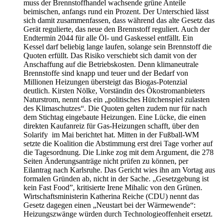
muss der Brennstoffhandel wachsende grüne Anteile
beimischen, anfangs rund ein Prozent. Der Unterschied lässt
sich damit zusammenfassen, dass während das alte Gesetz das
Gerät regulierte, das neue den Brennstoff reguliert. Auch der
Endtermin 2044 für alle Öl- und Gaskessel entfällt. Ein
Kessel darf beliebig lange laufen, solange sein Brennstoff die
Quoten erfüllt. Das Risiko verschiebt sich damit von der
Anschaffung auf die Betriebskosten. Denn klimaneutrale
Brennstoffe sind knapp und teuer und der Bedarf von
Millionen Heizungen übersteigt das Biogas-Potenzial
deutlich. Kirsten Nölke, Vorständin des Ökostromanbieters
Naturstrom, nennt das ein „politisches Hütchenspiel zulasten
des Klimaschutzes“. Die Quoten gelten zudem nur für nach
dem Stichtag eingebaute Heizungen. Eine Lücke, die einen
direkten Kaufanreiz für Gas-Heizungen schafft, über den
Solarify im Mai berichtet hat. Mitten in der Fußball-WM
setzte die Koalition die Abstimmung erst drei Tage vorher auf
die Tagesordnung. Die Linke zog mit dem Argument, die 278
Seiten Änderungsanträge nicht prüfen zu können, per
Eilantrag nach Karlsruhe. Das Gericht wies ihn am Vortag aus
formalen Gründen ab, nicht in der Sache. „Gesetzgebung ist
kein Fast Food”, kritisierte Irene Mihalic von den Grünen.
Wirtschaftsministerin Katherina Reiche (CDU) nennt das
Gesetz dagegen einen „Neustart bei der Wärmewende“:
Heizungszwänge würden durch Technologieoffenheit ersetzt.