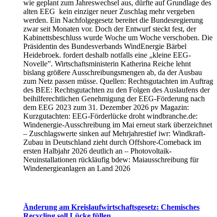
wie geplant zum Jahreswechsel aus, dürfte auf Grundlage des
alten EEG kein einziger neuer Zuschlag mehr vergeben
werden. Ein Nachfolgegesetz bereitet die Bundesregierung
zwar seit Monaten vor. Doch der Entwurf steckt fest, der
Kabinettsbeschluss wurde Woche um Woche verschoben. Die
Präsidentin des Bundesverbands WindEnergie Bärbel
Heidebroek. fordert deshalb notfalls eine „kleine EEG-
Novelle”. Wirtschaftsministerin Katherina Reiche lehnt
bislang größere Ausschreibungsmengen ab, da der Ausbau
zum Netz passen müsse. Quellen: Rechtsgutachten im Auftrag
des BEE: Rechtsgutachten zu den Folgen des Auslaufens der
beihilferechtlichen Genehmigung der EEG-Förderung nach
dem EEG 2023 zum 31. Dezember 2026 pv Magazin:
Kurzgutachten: EEG-Förderlücke droht windbranche.de:
Windenergie-Ausschreibung im Mai erneut stark überzeichnet
– Zuschlagswerte sinken auf Mehrjahrestief iwr: Windkraft-
Zubau in Deutschland zieht durch Offshore-Comeback im
ersten Halbjahr 2026 deutlich an – Photovoltaik-
Neuinstallationen rückläufig bdew: Maiausschreibung für
Windenergieanlagen an Land 2026
Änderung am Kreislaufwirtschaftsgesetz: Chemisches
Recycling soll Lücke füllen