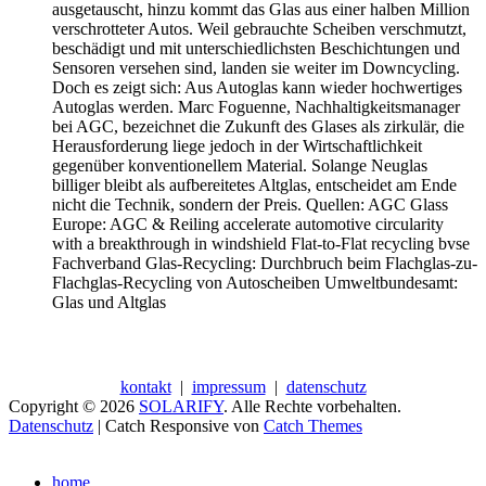
ausgetauscht, hinzu kommt das Glas aus einer halben Million
verschrotteter Autos. Weil gebrauchte Scheiben verschmutzt,
beschädigt und mit unterschiedlichsten Beschichtungen und
Sensoren versehen sind, landen sie weiter im Downcycling.
Doch es zeigt sich: Aus Autoglas kann wieder hochwertiges
Autoglas werden. Marc Foguenne, Nachhaltigkeitsmanager
bei AGC, bezeichnet die Zukunft des Glases als zirkulär, die
Herausforderung liege jedoch in der Wirtschaftlichkeit
gegenüber konventionellem Material. Solange Neuglas
billiger bleibt als aufbereitetes Altglas, entscheidet am Ende
nicht die Technik, sondern der Preis. Quellen: AGC Glass
Europe: AGC & Reiling accelerate automotive circularity
with a breakthrough in windshield Flat-to-Flat recycling bvse
Fachverband Glas-Recycling: Durchbruch beim Flachglas-zu-
Flachglas-Recycling von Autoscheiben Umweltbundesamt:
Glas und Altglas
kontakt
|
impressum
|
datenschutz
Copyright © 2026
SOLARIFY
. Alle Rechte vorbehalten.
Datenschutz
| Catch Responsive von
Catch Themes
Nach
oben
home