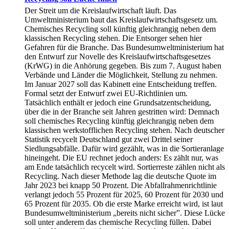
Der Streit um die Kreislaufwirtschaft läuft. Das
Umweltministerium baut das Kreislaufwirtschaftsgesetz um.
Chemisches Recycling soll künftig gleichrangig neben dem
klassischen Recycling stehen. Die Entsorger sehen hier
Gefahren für die Branche. Das Bundesumweltministerium hat
den Entwurf zur Novelle des Kreislaufwirtschaftsgesetzes
(KrWG) in die Anhörung gegeben. Bis zum 7. August haben
Verbände und Länder die Möglichkeit, Stellung zu nehmen.
Im Januar 2027 soll das Kabinett eine Entscheidung treffen.
Formal setzt der Entwurf zwei EU-Richtlinien um.
Tatsächlich enthält er jedoch eine Grundsatzentscheidung,
über die in der Branche seit Jahren gestritten wird: Demnach
soll chemisches Recycling künftig gleichrangig neben dem
klassischen werkstofflichen Recycling stehen. Nach deutscher
Statistik recycelt Deutschland gut zwei Drittel seiner
Siedlungsabfälle. Dafür wird gezählt, was in die Sortieranlage
hineingeht. Die EU rechnet jedoch anders: Es zählt nur, was
am Ende tatsächlich recycelt wird. Sortierreste zählen nicht als
Recycling. Nach dieser Methode lag die deutsche Quote im
Jahr 2023 bei knapp 50 Prozent. Die Abfallrahmenrichtlinie
verlangt jedoch 55 Prozent für 2025, 60 Prozent für 2030 und
65 Prozent für 2035. Ob die erste Marke erreicht wird, ist laut
Bundesumweltministerium „bereits nicht sicher”. Diese Lücke
soll unter anderem das chemische Recycling füllen. Dabei