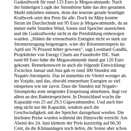
Gaskraftwerk für rund 133 Euro je Megawattstunde. Nach
der bisherigen Logik der Strombörse hätte das den gesamten
Markt mitziehen müssen, denn das teuerste gerade benötigte
Kraftwerk setzt den Preis für alle. Doch im März kostete
Strom im Durchschnitt nur 95 Euro je Megawattstunde, da an
immer mehr Stunden Wind, Sonne und Speicher ausreichten
und die Gaskraftwerke nicht in die Preisbildung einbezogen
wurden. „Hätten die erneuerbaren Energien nicht so stark zur
Stromerzeugung beigetragen, wäre der Börsenstrompreis im
April um 76 Prozent höher gewesen”, sagt Leonhard Gandhi,
Projektleiter von Energy Charts am Fraunhofer ISE. Statt
rund 69 Euro hätte die Megawattstunde damit gut 120 Euro
gekostet. Bemerkenswert ist auch die folgende Entwicklung:
Zwischen Januar und Juni gab es rund 300 Stunden mit
Negativ-Strompreis. Das ist immerhin ein Viertel weniger als
im Vorjahr, und das, obwohl erneuerbare Energien so viel
einspeisen wie nie zuvor. Dass die Stunden mit Negativ-
Strompreiks trotz steigender Einspeisung abnehmen, liegt vor
allem an den Batteriespeichern. In Deutschland wuchs die
Kapazität von 25 auf 29,5 Gigawattstunden. Und auch hier
stieg nicht nur die Kapazität, sondern auch die
Geschwindigkeit, mit der Speicher dazugebaut werden. Die
höchsten Preise wurden während der Hitzewelle erreicht: Am
Abend des 24. Juni kletterte der Preis kurzzeitig auf 66,50
Cent, da die Klimaanlagen noch liefen, die Sonne aber schon