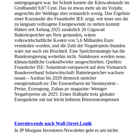
untergegangen war. Im Schnitt kostete die Kilowattstunde im
Großhandel 9,87 Cent. Das ist etwas mehr als im Vorjahr,
angesichts der Weltlage aber erstaunlich wenig. Das Ergebnis
einer Kurzstudie des Fraunhofer IEE zeigt, wie teuer uns die
zu langsam vollzogene Energiewende zu stehen kommt:
Hätten seit Anfang 2025 zusätzlich 20 Gigawatt
Batteriespeicher am Netz gestanden, wären
volkswirtschaftliche Kosten von 5,6 Milliarden Euro
vermieden worden, und die Zahl der Negativpreis-Stunden
wäre nur noch ein Bruchteil. Eine Speicherstrategie hat die
Bundesregierung weiterhin nicht. Stattdessen werden neue,
klimaschädliche Gaskraftwerke ausgeschrieben. Quellen:
Fraunhofer ISE: Solarstrom europaweit auf dem Vormarsch
Bundesverband Solarwirtschaft: Batteriespeicher wachsen
rasant – Ausbau bis 2029 dennoch unsicher
energiezukunft.eu: Die Erneuerbaren im Stromsystem –
Preise, Erzeugung, Zubau pv magazine: Weniger
Negativpreise als 2025: Erstes Halbjahr trotz globaler
Energiekrise mit nur leicht höheren Börsenstrompreisen
Energiewende nach Wall-Street-Logik
In JP Morgans Investoren-Newsletter geht es um nichts