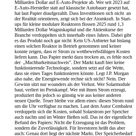
Milliarden Dollar auf E-Auto-Projekte ab. Wer seit 2023 auf
E-Auto-Hersteller statt auf klassische Autobauer gesetzt hat,
hat laut Papier draufgezahlt. Dass Investitionen sich nicht an
der Realität orientieren, zeigt sich bei der Atomkraft. In Start-
ups für kleine modulare Reaktoren flossen 2025 rund 1,3
Milliarden Dollar Wagniskapital und die Aktienkurse der
Branche verdoppelten sich innerhalb eines Jahres. Dabei gibt
es das Produkt noch gar nicht: Kein US-Anbieter hat bislang
einen solchen Reaktor in Betrieb genommen und keiner
konnte zeigen, dass er Strom zu wettbewerbsfähigen Kosten
liefern kann. Das Papier merkt dazu trocken an, es fehle noch
der „Machbarkeitsnachweis”. Der Markt kauft hier keine
funktionierende Technologie, sondern setzt auf die Wette,
dass sie eines Tages funktionieren könnte. Legt J.P. Morgan
also nahe, die Energiewende rechne sich nicht? Nein. Der
Gewinn sitzt nur woanders als der Verlust. Wer Solarmodule
baut, verliert im Preiskampf. Wer mit ihnen Strom erzeugt,
produziert ihn jedoch so günstig wie aus keiner anderen
neuen Quelle. Teuer bleibe vor allem eines: diesen Strom rund
um die Uhr verfügbar zu machen. Laut dem Autor Cembalest
verdoppeln sich die Kosten, sobald Solarstrom per Speicher
auch nachts und im Winter fließen soll. Das ist der eigentliche
Befund des Papiers: Nicht die Erzeugung ist das Problem,
sondern die Zuverlässigkeit. Für Investoren heißt das aber
auch: Genau dort liegt der nächste Markt. Der Speicherbedarf