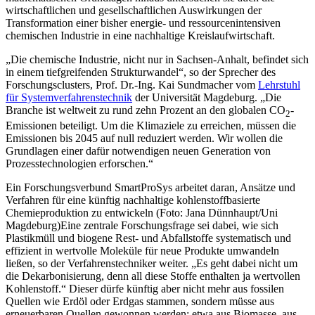
wirtschaftlichen und gesellschaftlichen Auswirkungen der
Transformation einer bisher energie- und ressourcenintensiven
chemischen Industrie in eine nachhaltige Kreislaufwirtschaft.
„Die chemische Industrie, nicht nur in Sachsen-Anhalt, befindet sich
in einem tiefgreifenden Strukturwandel“, so der Sprecher des
Forschungsclusters, Prof. Dr.-Ing. Kai Sundmacher vom
Lehrstuhl
für Systemverfahrenstechnik
der Universität Magdeburg. „Die
Branche ist weltweit zu rund zehn Prozent an den globalen CO
-
2
Emissionen beteiligt. Um die Klimaziele zu erreichen, müssen die
Emissionen bis 2045 auf null reduziert werden. Wir wollen die
Grundlagen einer dafür notwendigen neuen Generation von
Prozesstechnologien erforschen.“
Ein Forschungsverbund SmartProSys arbeitet daran, Ansätze und
Verfahren für eine künftig nachhaltige kohlenstoffbasierte
Chemieproduktion zu entwickeln (Foto: Jana Dünnhaupt/Uni
Magdeburg)
Eine zentrale Forschungsfrage sei dabei, wie sich
Plastikmüll und biogene Rest- und Abfallstoffe systematisch und
effizient in wertvolle Moleküle für neue Produkte umwandeln
ließen, so der Verfahrenstechniker weiter.
„Es geht dabei nicht um
die Dekarbonisierung, denn all diese Stoffe enthalten ja wertvollen
Kohlenstoff.“ Dieser dürfe künftig aber nicht mehr aus fossilen
Quellen wie Erdöl oder Erdgas stammen, sondern müsse aus
erneuerbaren Quellen gewonnen werden: etwa aus Biomasse, aus