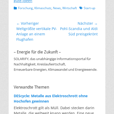
gute-ideen
Kategorien
Schlagworte
Forschung
,
Klimaschutz
,
News
,
Wirtschaft
Start-up
Beitragsnavigation
← Vorheriger
Nächster →
Vorheriger
Nächster
Weltgrößte vertikale PV-
Pohl-Scandia und Aldi
Beitrag:
Beitrag:
Anlage an einem
Süd preisgekrönt
Flughafen
– Energie für die Zukunft –
SOLARIFY, das unabhängige Informationsportal für
Nachhaltigkeit, Kreislaufwirtschaft,
Erneuerbare Energien, Klimawandel und Energiewende.
Verwandte Themen
DEScycle: Metalle aus Elektroschrott ohne
Hochofen gewinnen
Elektroschrott gilt als Müll. Dabei stecken darin
Metalle, die weltweit knapp werden. Eine neue