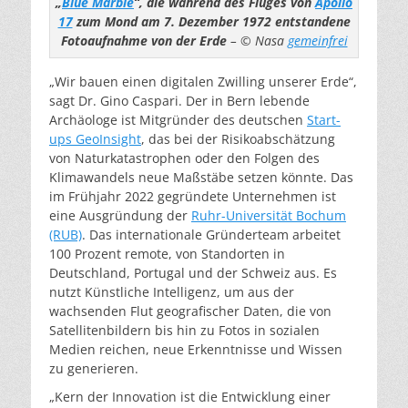
„
Blue Marble
“, die während des Fluges von
Apollo
17
zum Mond am 7. Dezember 1972 entstandene
Fotoaufnahme von der Erde
– © Nasa
gemeinfrei
„Wir bauen einen digitalen Zwilling unserer Erde“,
sagt Dr. Gino Caspari. Der in Bern lebende
Archäologe ist Mitgründer des deutschen
Start-
ups GeoInsight
, das bei der Risiko­abschätzung
von Naturkatastrophen oder den Folgen des
Klimawandels neue Maßstäbe setzen könnte. Das
im Frühjahr 2022 gegründete Unternehmen ist
eine Ausgründung der
Ruhr-Universität Bochum
(RUB)
. Das internationale Gründerteam arbeitet
100 Prozent remote, von Standorten in
Deutschland, Portugal und der Schweiz aus. Es
nutzt Künstliche Intelligenz, um aus der
wachsenden Flut geografischer Daten, die von
Satellitenbildern bis hin zu Fotos in sozialen
Medien reichen, neue Erkenntnisse und Wissen
zu generieren.
„Kern der Innovation ist die Entwicklung einer