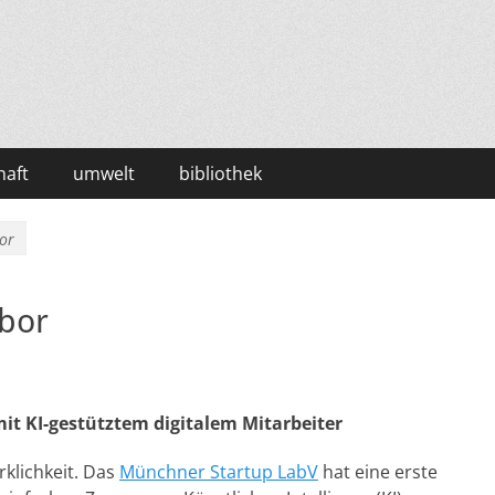
haft
umwelt
bibliothek
bor
abor
t KI-gestütztem digitalem Mitarbeiter
rklichkeit. Das
Münchner Startup LabV
hat eine erste