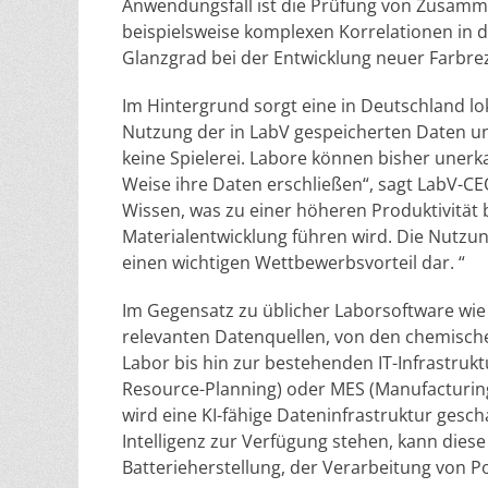
Anwendungsfall ist die Prüfung von Zusam
beispielsweise komplexen Korrelationen in d
Glanzgrad bei der Entwicklung neuer Farbre
Im Hintergrund sorgt eine in Deutschland loka
Nutzung der in LabV gespeicherten Daten und 
keine Spielerei. Labore können bisher unerk
Weise ihre Daten erschließen“, sagt LabV-C
Wissen, was zu einer höheren Produktivität 
Materialentwicklung führen wird. Die Nutzun
einen wichtigen Wettbewerbsvorteil dar. “
Im Gegensatz zu üblicher Laborsoftware wi
relevanten Datenquellen, von den chemisch
Labor bis hin zur bestehenden IT-Infrastruk
Resource-Planning) oder MES (Manufacturin
wird eine KI-fähige Dateninfrastruktur gesc
Intelligenz zur Verfügung stehen, kann diese 
Batterieherstellung, der Verarbeitung von P