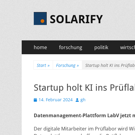
SOLARIFY
Primäres
Zum
home
forschung
politik
wirtsc
Inhalt
Menü
springen
Start
»
Forschung
»
Startup holt KI ins Prüfla
Startup holt KI ins Prüfl
Veröffentlicht
Autor
14. Februar 2024
gh
am
Datenmanagement-Plattform LabV jetzt mi
Der digitale Mitarbeiter im Prüflabor wird Wi