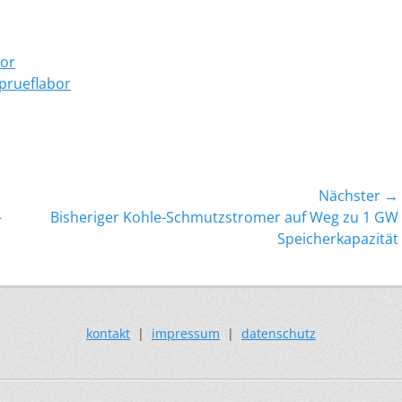
bor
-prueflabor
Nächster →
Nächster
-
Bisheriger Kohle-Schmutzstromer auf Weg zu 1 GW
Beitrag:
Speicherkapazität
kontakt
|
impressum
|
datenschutz