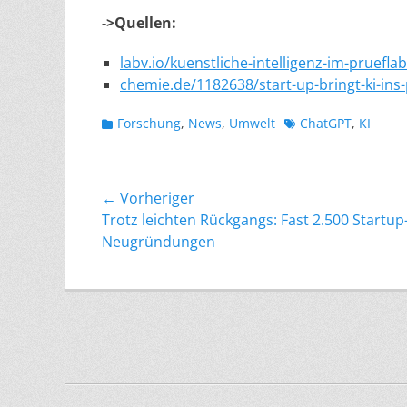
->Quellen:
labv.io/kuenstliche-intelligenz-im-pruefla
chemie.de/1182638/start-up-bringt-ki-ins
Kategorien
Schlagworte
Forschung
,
News
,
Umwelt
ChatGPT
,
KI
Beitragsnavigation
← Vorheriger
Vorheriger
Trotz leichten Rückgangs: Fast 2.500 Startup
Beitrag:
Neugründungen