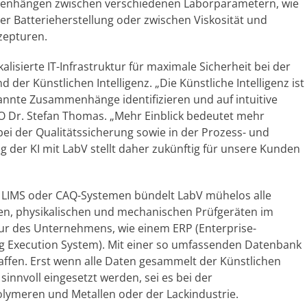
menhängen zwischen verschiedenen Laborparametern, wie
er Batterieherstellung oder zwischen Viskosität und
zepturen.
lisierte IT-Infrastruktur für maximale Sicherheit bei der
der Künstlichen Intelligenz. „Die Künstliche Intelligenz ist
annte Zusammenhänge identifizieren und auf intuitive
EO Dr. Stefan Thomas. „Mehr Einblick bedeutet mehr
bei der Qualitätssicherung sowie in der Prozess- und
g der KI mit LabV stellt daher zukünftig für unsere Kunden
e LIMS oder CAQ-Systemen bündelt LabV mühelos alle
en, physikalischen und mechanischen Prüfgeräten im
tur des Unternehmens, wie einem ERP (Enterprise-
g Execution System). Mit einer so umfassenden Datenbank
haffen. Erst wenn alle Daten gesammelt der Künstlichen
sinnvoll eingesetzt werden, sei es bei der
olymeren und Metallen oder der Lackindustrie.